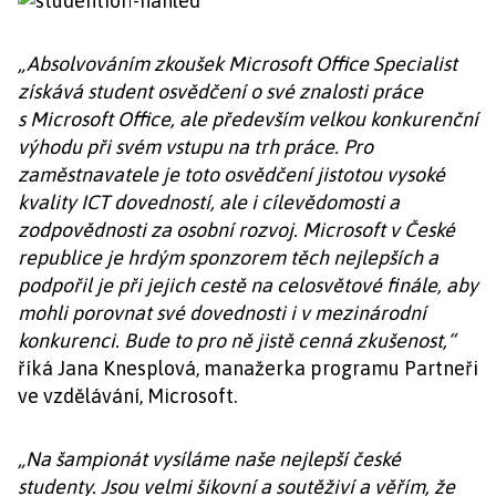
„Absolvováním zkoušek Microsoft Office Specialist
získává student osvědčení o své znalosti práce
s Microsoft Office, ale především velkou konkurenční
výhodu při svém vstupu na trh práce. Pro
zaměstnavatele je toto osvědčení jistotou vysoké
kvality ICT dovedností, ale i cílevědomosti a
zodpovědnosti za osobní rozvoj. Microsoft v České
republice je hrdým sponzorem těch nejlepších a
podpořil je při jejich cestě na celosvětové finále, aby
mohli porovnat své dovednosti i v mezinárodní
konkurenci. Bude to pro ně jistě cenná zkušenost,“
říká Jana Knesplová, manažerka programu Partneři
ve vzdělávání, Microsoft.
„Na šampionát vysíláme naše nejlepší české
studenty. Jsou velmi šikovní a soutěživí a věřím, že