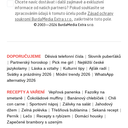
Chcete navíc dostávat i další zajímavé a exkluzivní
informace od našich partnerů? Pokud souhlasíte se
zpracováním údajů k tomuto účelu podle
Zásad ochrany
soukromí BurdaMedia Extra s.r.o.
, zaškrtněte toto pole.
© 2003—2026 BurdaMedia Extra s.r.o.
DOPORUČUJEME
Děsivá telefonní čísla
|
Slovník puberťáků
|
Partnerský horoskop
|
Pick me girl
|
Nejtěžší české
jazykolamy
|
Láska a vztahy
|
Kulturní tipy
|
Ajťák radí
|
Svátky a prázdniny 2026
|
Módní trendy 2026
|
WhatsApp
alternativy 2026
RECEPTY A VAŘENÍ
Vepřová panenka
|
Fazolky na
smetaně
|
Čokoládové muffiny
|
Banánový chlebíček
|
Chili
con carne
|
Sportovní nápoj
|
Zálivky na salát
|
Jahodový
džem
|
Zelná polévka
|
Třešňová bublanina
|
Sekaná recept
|
Perník
|
Lečo
|
Recepty s rybízem
|
Domácí housky
|
Zapečené brambory s uzeným