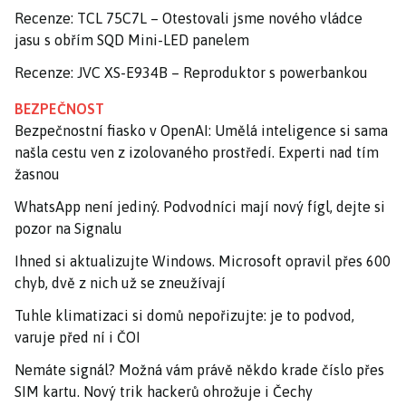
Recenze: TCL 75C7L – Otestovali jsme nového vládce
jasu s obřím SQD Mini-LED panelem
Recenze: JVC XS-E934B – Reproduktor s powerbankou
BEZPEČNOST
Bezpečnostní fiasko v OpenAI: Umělá inteligence si sama
našla cestu ven z izolovaného prostředí. Experti nad tím
žasnou
WhatsApp není jediný. Podvodníci mají nový fígl, dejte si
pozor na Signalu
Ihned si aktualizujte Windows. Microsoft opravil přes 600
chyb, dvě z nich už se zneužívají
Tuhle klimatizaci si domů nepořizujte: je to podvod,
varuje před ní i ČOI
Nemáte signál? Možná vám právě někdo krade číslo přes
SIM kartu. Nový trik hackerů ohrožuje i Čechy