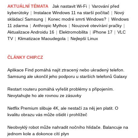
AKTUÁLNÍ TÉMATA
Jak nastavit Wi-Fi
|
Varování před
kyberútoky
|
Instalace Windows 11 na starší počítač
|
Nový
skládací Samsung
|
Konec modré smrti Windows?
|
Windows
11 zdarma
|
Anthropic Mythos
|
Nouzové otevírání pračky
|
Aktualizace Androidu 16
|
Elektromobilita
|
iPhone 17
|
VLC
TV
|
Klimatizace Maoudegola
|
Nejlepší Linux
ČLÁNKY CHIP.CZ
Aplikace Find pomáhá najít ztracený nebo ukradený telefon.
Samsung ale ukončil jeho podporu u starších telefonů Galaxy
Restart routeru pomáhá vyřešit problémy s připojením.
Nevytahujte ho ale rovnou ze zásuvky
Netflix Premium slibuje 4K, ale nestačí za něj jen platit. O
kvalitu obrazu vás může ošidit i prohlížeč
Neobvyklý robot může nahradit nočního hlídače. Balancuje na
jednom kole a dokonce cítí plyn