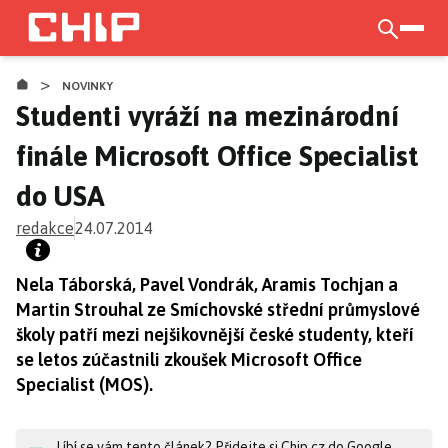
Přejít
k
otevří
hlavnímu
>
obsahu
NOVINKY
Studenti vyráží na mezinárodní
finále Microsoft Office Specialist
do USA
redakce
24.07.2014
Nela Táborská, Pavel Vondrák, Aramis Tochjan a
Martin Strouhal ze Smíchovské střední průmyslové
školy patří mezi nejšikovnější české studenty, kteří
se letos zúčastnili zkoušek Microsoft Office
Specialist (MOS).
Líbí se vám tento článek? Přidejte si Chip.cz do Google