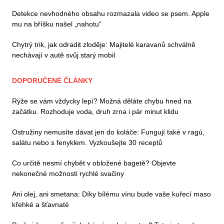
Detekce nevhodného obsahu rozmazala video se psem. Apple
mu na bříšku našel „nahotu“
Chytrý trik, jak odradit zloděje: Majitelé karavanů schválně
nechávají v autě svůj starý mobil
DOPORUČENÉ ČLÁNKY
Rýže se vám vždycky lepí? Možná děláte chybu hned na
začátku. Rozhoduje voda, druh zrna i pár minut klidu
Ostružiny nemusíte dávat jen do koláče: Fungují také v ragú,
salátu nebo s fenyklem. Vyzkoušejte 30 receptů
Co určitě nesmí chybět v obložené bagetě? Objevte
nekonečné možnosti rychlé svačiny
Ani olej, ani smetana: Díky bílému vínu bude vaše kuřecí maso
křehké a šťavnaté