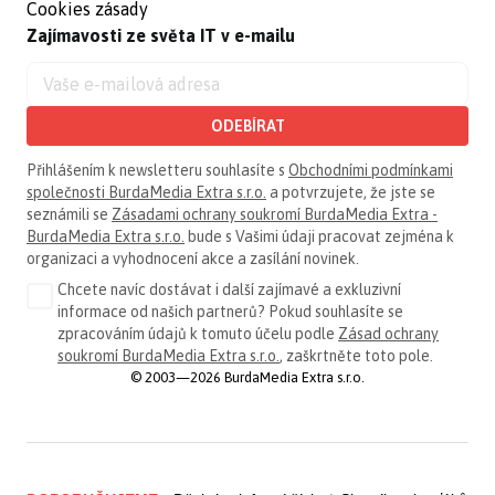
Cookies zásady
Zajímavosti ze světa IT v e-mailu
ODEBÍRAT
Přihlášením k newsletteru souhlasíte s
Obchodními podmínkami
společnosti BurdaMedia Extra s.r.o.
a potvrzujete, že jste se
seznámili se
Zásadami ochrany soukromí BurdaMedia Extra -
BurdaMedia Extra s.r.o.
bude s Vašimi údaji pracovat zejména k
organizaci a vyhodnocení akce a zasílání novinek.
Chcete navíc dostávat i další zajímavé a exkluzivní
informace od našich partnerů? Pokud souhlasíte se
zpracováním údajů k tomuto účelu podle
Zásad ochrany
soukromí BurdaMedia Extra s.r.o.
, zaškrtněte toto pole.
© 2003—2026 BurdaMedia Extra s.r.o.