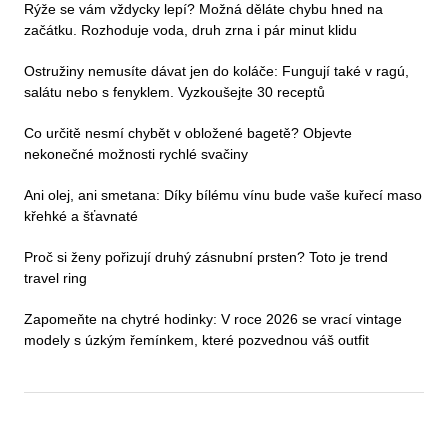
Rýže se vám vždycky lepí? Možná děláte chybu hned na
začátku. Rozhoduje voda, druh zrna i pár minut klidu
Ostružiny nemusíte dávat jen do koláče: Fungují také v ragú,
salátu nebo s fenyklem. Vyzkoušejte 30 receptů
Co určitě nesmí chybět v obložené bagetě? Objevte
nekonečné možnosti rychlé svačiny
Ani olej, ani smetana: Díky bílému vínu bude vaše kuřecí maso
křehké a šťavnaté
Proč si ženy pořizují druhý zásnubní prsten? Toto je trend
travel ring
Zapomeňte na chytré hodinky: V roce 2026 se vrací vintage
modely s úzkým řemínkem, které pozvednou váš outfit