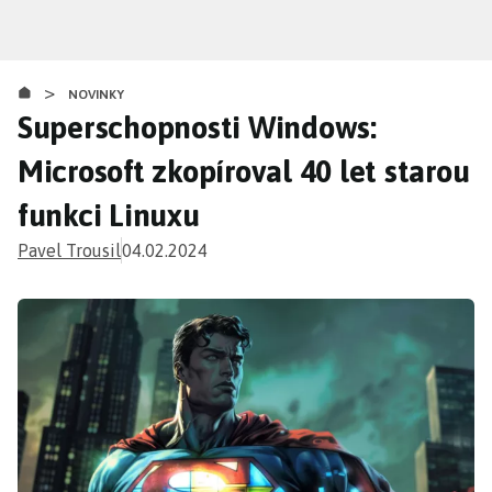
Přejít
k
hlavnímu
>
obsahu
NOVINKY
Superschopnosti Windows:
Microsoft zkopíroval 40 let starou
funkci Linuxu
Pavel Trousil
04.02.2024