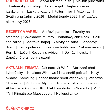
DOPORUČUJEME
Děsivá telefonní čísla
|
Slovník puberťáků
|
Partnerský horoskop
|
Pick me girl
|
Nejtěžší české
jazykolamy
|
Láska a vztahy
|
Kulturní tipy
|
Ajťák radí
|
Svátky a prázdniny 2026
|
Módní trendy 2026
|
WhatsApp
alternativy 2026
RECEPTY A VAŘENÍ
Vepřová panenka
|
Fazolky na
smetaně
|
Čokoládové muffiny
|
Banánový chlebíček
|
Chili
con carne
|
Sportovní nápoj
|
Zálivky na salát
|
Jahodový
džem
|
Zelná polévka
|
Třešňová bublanina
|
Sekaná recept
|
Perník
|
Lečo
|
Recepty s rybízem
|
Domácí housky
|
Zapečené brambory s uzeným
AKTUÁLNÍ TÉMATA
Jak nastavit Wi-Fi
|
Varování před
kyberútoky
|
Instalace Windows 11 na starší počítač
|
Nový
skládací Samsung
|
Konec modré smrti Windows?
|
Windows
11 zdarma
|
Anthropic Mythos
|
Nouzové otevírání pračky
|
Aktualizace Androidu 16
|
Elektromobilita
|
iPhone 17
|
VLC
TV
|
Klimatizace Maoudegola
|
Nejlepší Linux
ČLÁNKY CHIP.CZ