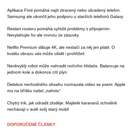
Aplikace Find pomáhá najít ztracený nebo ukradený telefon.
Samsung ale ukončil jeho podporu u starších telefonů Galaxy
Restart routeru pomáhá vyřešit problémy s připojením.
Nevytahujte ho ale rovnou ze zásuvky
Netflix Premium slibuje 4K, ale nestačí za něj jen platit. O
kvalitu obrazu vás může ošidit i prohlížeč
Neobvyklý robot může nahradit nočního hlídače. Balancuje na
jednom kole a dokonce cítí plyn
Detekce nevhodného obsahu rozmazala video se psem. Apple
mu na bříšku našel „nahotu“
Chytrý trik, jak odradit zloděje: Majitelé karavanů schválně
nechávají v autě svůj starý mobil
DOPORUČENÉ ČLÁNKY