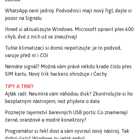
WhatsApp není jediný. Podvodníci mají nový fígl, dejte si
pozor na Signalu
Ihned si aktualizujte Windows. Microsoft opravil přes 600
chyb, dvě z nich už se zneužívají
Tuhle klimatizaci si domů nepořizujte: je to podvod,
varuje před ní i ČOI
Nemáte signál? Možná vám právě někdo krade číslo přes
SIM kartu. Nový trik hackerů ohrožuje i Čechy
TIPY A TRIKY
Ajťák radí: Neumírá vám náhodou disk? Zkontrolujte si ho
bezplatným nástrojem, než přijdete o data
Poznejte tajemství barevných USB portů: Co znamenají
černé, oranžové a modré konektory?
Programátor si řekl dost a sám vyvinul nový nástroj. Tak
dobrý čistič Windows tu ještě nebyl