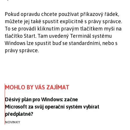
Pokud opravdu chcete používat příkazový řádek,
můžete jej také spustit explicitně s právy správce.
To se provádí kliknutím pravým tlačítkem myši na
tlačítko Start. Tam uvedený Terminál systému
Windows lze spustit buď se standardními, nebo s
právy správce.
MOHLO BY VÁS ZAJÍMAT
Děsivý plán pro Windows: začne Microsoft za svůj op
Děsivý plán pro Windows: začne
Microsoft za svůj operační systém vybírat
předplatné?
NOVINKY