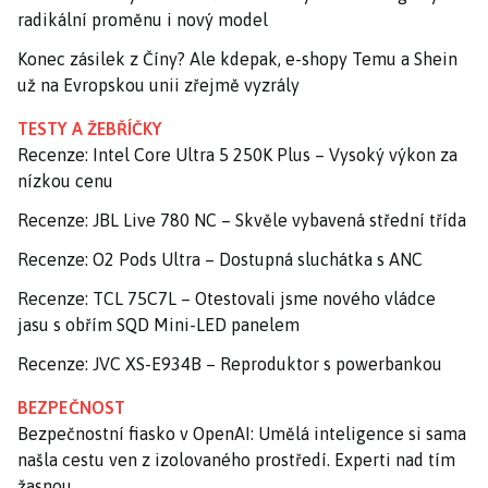
radikální proměnu i nový model
Konec zásilek z Číny? Ale kdepak, e-shopy Temu a Shein
už na Evropskou unii zřejmě vyzrály
TESTY A ŽEBŘÍČKY
Recenze: Intel Core Ultra 5 250K Plus – Vysoký výkon za
nízkou cenu
Recenze: JBL Live 780 NC – Skvěle vybavená střední třída
Recenze: O2 Pods Ultra – Dostupná sluchátka s ANC
Recenze: TCL 75C7L – Otestovali jsme nového vládce
jasu s obřím SQD Mini-LED panelem
Recenze: JVC XS-E934B – Reproduktor s powerbankou
BEZPEČNOST
Bezpečnostní fiasko v OpenAI: Umělá inteligence si sama
našla cestu ven z izolovaného prostředí. Experti nad tím
žasnou