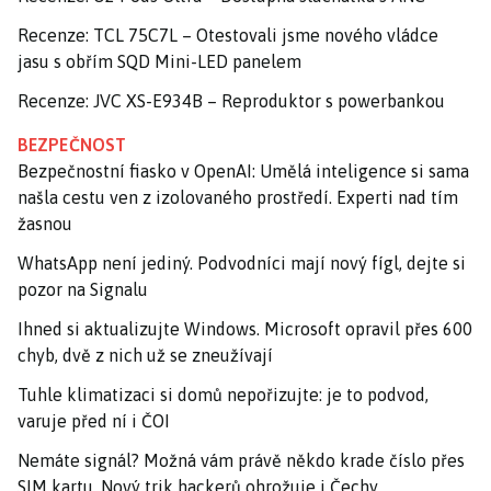
Recenze: TCL 75C7L – Otestovali jsme nového vládce
jasu s obřím SQD Mini-LED panelem
Recenze: JVC XS-E934B – Reproduktor s powerbankou
BEZPEČNOST
Bezpečnostní fiasko v OpenAI: Umělá inteligence si sama
našla cestu ven z izolovaného prostředí. Experti nad tím
žasnou
WhatsApp není jediný. Podvodníci mají nový fígl, dejte si
pozor na Signalu
Ihned si aktualizujte Windows. Microsoft opravil přes 600
chyb, dvě z nich už se zneužívají
Tuhle klimatizaci si domů nepořizujte: je to podvod,
varuje před ní i ČOI
Nemáte signál? Možná vám právě někdo krade číslo přes
SIM kartu. Nový trik hackerů ohrožuje i Čechy