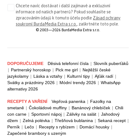
Chcete navíc dostávat i další zajímavé a exkluzivní
informace od našich partnerů? Pokud souhlasíte se
zpracováním údajů k tomuto účelu podle
Zásad ochrany
soukromí BurdaMedia Extra s.r.o.
, zaškrtněte toto pole.
© 2003—2026 BurdaMedia Extra s.r.o.
DOPORUČUJEME
Děsivá telefonní čísla
|
Slovník puberťáků
|
Partnerský horoskop
|
Pick me girl
|
Nejtěžší české
jazykolamy
|
Láska a vztahy
|
Kulturní tipy
|
Ajťák radí
|
Svátky a prázdniny 2026
|
Módní trendy 2026
|
WhatsApp
alternativy 2026
RECEPTY A VAŘENÍ
Vepřová panenka
|
Fazolky na
smetaně
|
Čokoládové muffiny
|
Banánový chlebíček
|
Chili
con carne
|
Sportovní nápoj
|
Zálivky na salát
|
Jahodový
džem
|
Zelná polévka
|
Třešňová bublanina
|
Sekaná recept
|
Perník
|
Lečo
|
Recepty s rybízem
|
Domácí housky
|
Zapečené brambory s uzeným