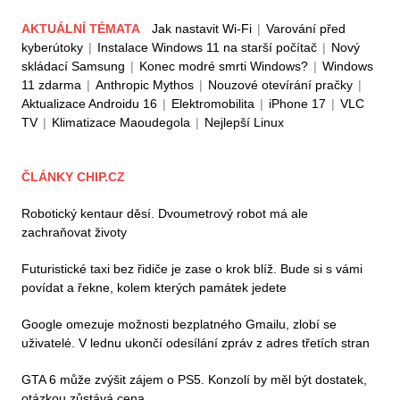
AKTUÁLNÍ TÉMATA
Jak nastavit Wi-Fi
|
Varování před
kyberútoky
|
Instalace Windows 11 na starší počítač
|
Nový
skládací Samsung
|
Konec modré smrti Windows?
|
Windows
11 zdarma
|
Anthropic Mythos
|
Nouzové otevírání pračky
|
Aktualizace Androidu 16
|
Elektromobilita
|
iPhone 17
|
VLC
TV
|
Klimatizace Maoudegola
|
Nejlepší Linux
ČLÁNKY CHIP.CZ
Robotický kentaur děsí. Dvoumetrový robot má ale
zachraňovat životy
Futuristické taxi bez řidiče je zase o krok blíž. Bude si s vámi
povídat a řekne, kolem kterých památek jedete
Google omezuje možnosti bezplatného Gmailu, zlobí se
uživatelé. V lednu ukončí odesílání zpráv z adres třetích stran
GTA 6 může zvýšit zájem o PS5. Konzolí by měl být dostatek,
otázkou zůstává cena