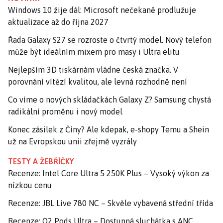
Windows 10 žije dál: Microsoft nečekaně prodlužuje
aktualizace až do října 2027
Řada Galaxy S27 se rozroste o čtvrtý model. Nový telefon
může být ideálním mixem pro masy i Ultra elitu
Nejlepším 3D tiskárnám vládne česká značka. V
porovnání vítězí kvalitou, ale levná rozhodně není
Co víme o nových skládačkách Galaxy Z? Samsung chystá
radikální proměnu i nový model
Konec zásilek z Číny? Ale kdepak, e-shopy Temu a Shein
už na Evropskou unii zřejmě vyzrály
TESTY A ŽEBŘÍČKY
Recenze: Intel Core Ultra 5 250K Plus – Vysoký výkon za
nízkou cenu
Recenze: JBL Live 780 NC – Skvěle vybavená střední třída
Recenze: O2 Pods Ultra – Dostupná sluchátka s ANC