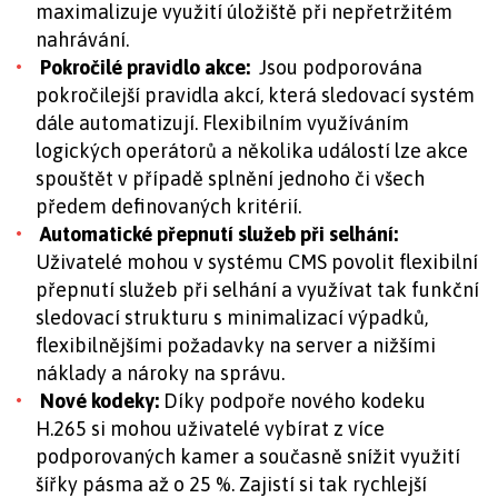
maximalizuje využití úložiště při nepřetržitém
nahrávání.
Pokročilé pravidlo akce:
Jsou podporována
pokročilejší pravidla akcí, která sledovací systém
dále automatizují. Flexibilním využíváním
logických operátorů a několika událostí lze akce
spouštět v případě splnění jednoho či všech
předem definovaných kritérií.
Automatické přepnutí služeb při selhání:
Uživatelé mohou v systému CMS povolit flexibilní
přepnutí služeb při selhání a využívat tak funkční
sledovací strukturu s minimalizací výpadků,
flexibilnějšími požadavky na server a nižšími
náklady a nároky na správu.
Nové kodeky:
Díky podpoře nového kodeku
H.265 si mohou uživatelé vybírat z více
podporovaných kamer a současně snížit využití
šířky pásma až o 25 %. Zajistí si tak rychlejší