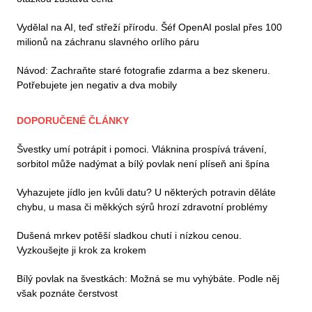
Vydělal na AI, teď střeží přírodu. Šéf OpenAI poslal přes 100
milionů na záchranu slavného orlího páru
Návod: Zachraňte staré fotografie zdarma a bez skeneru.
Potřebujete jen negativ a dva mobily
DOPORUČENÉ ČLÁNKY
Švestky umí potrápit i pomoci. Vláknina prospívá trávení,
sorbitol může nadýmat a bílý povlak není plíseň ani špína
Vyhazujete jídlo jen kvůli datu? U některých potravin děláte
chybu, u masa či měkkých sýrů hrozí zdravotní problémy
Dušená mrkev potěší sladkou chutí i nízkou cenou.
Vyzkoušejte ji krok za krokem
Bílý povlak na švestkách: Možná se mu vyhýbáte. Podle něj
však poznáte čerstvost