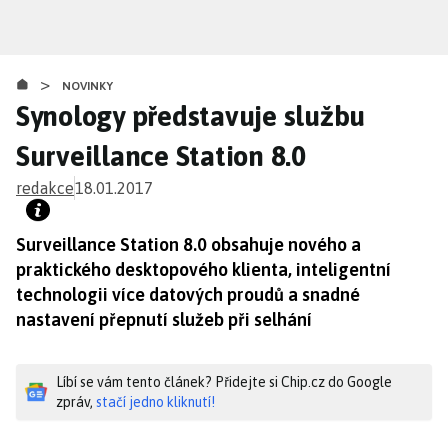
Přejít
k
hlavnímu
>
obsahu
NOVINKY
Synology představuje službu
Surveillance Station 8.0
redakce
18.01.2017
Surveillance Station 8.0 obsahuje nového a
praktického desktopového klienta, inteligentní
technologii více datových proudů a snadné
nastavení přepnutí služeb při selhání
Líbí se vám tento článek? Přidejte si Chip.cz do Google
zpráv,
stačí jedno kliknutí!