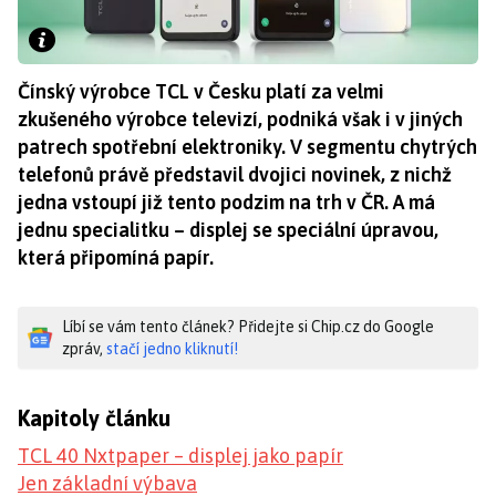
Čínský výrobce TCL v Česku platí za velmi
zkušeného výrobce televizí, podniká však i v jiných
patrech spotřební elektroniky. V segmentu chytrých
telefonů právě představil dvojici novinek, z nichž
jedna vstoupí již tento podzim na trh v ČR. A má
jednu specialitku – displej se speciální úpravou,
která připomíná papír.
Líbí se vám tento článek? Přidejte si Chip.cz do Google
zpráv,
stačí jedno kliknutí!
Kapitoly článku
TCL 40 Nxtpaper – displej jako papír
Jen základní výbava