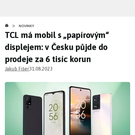
Přejít
k
hlavnímu
>
obsahu
NOVINKY
TCL má mobil s „papírovým“
displejem: v Česku půjde do
prodeje za 6 tisíc korun
Jakub Fišer
31.08.2023