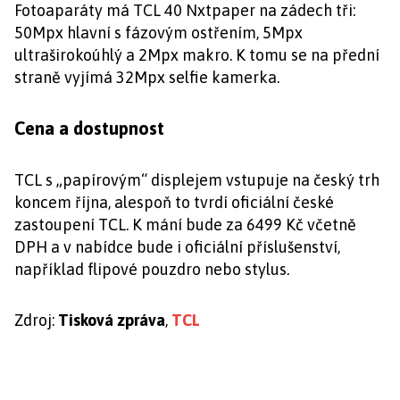
Fotoaparáty má TCL 40 Nxtpaper na zádech tři:
50Mpx hlavní s fázovým ostřením, 5Mpx
ultraširokoúhlý a 2Mpx makro. K tomu se na přední
straně vyjímá 32Mpx selfie kamerka.
Cena a dostupnost
TCL s „papírovým“ displejem vstupuje na český trh
koncem října, alespoň to tvrdí oficiální české
zastoupení TCL. K mání bude za 6499 Kč včetně
DPH a v nabídce bude i oficiální příslušenství,
například flipové pouzdro nebo stylus.
Zdroj:
Tisková zpráva
,
TCL