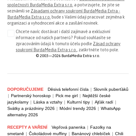
společnosti BurdaMedia Extra s.r.o.
a potvrzujete, že jste se
seznámili se
Zásadami ochrany soukromí BurdaMedia Extra -
BurdaMedia Extra s.r.o.
bude s Vašimi údaji pracovat zejména k
organizaci a vyhodnocení akce a zasílání novinek.
Chcete navíc dostávat i další zajímavé a exkluzivní
informace od našich partnerů? Pokud souhlasíte se
zpracováním údajů k tomuto účelu podle
Zásad ochrany
soukromí BurdaMedia Extra s.r.o.
, zaškrtněte toto pole.
© 2003—2026 BurdaMedia Extra s.r.o.
DOPORUČUJEME
Děsivá telefonní čísla
|
Slovník puberťáků
|
Partnerský horoskop
|
Pick me girl
|
Nejtěžší české
jazykolamy
|
Láska a vztahy
|
Kulturní tipy
|
Ajťák radí
|
Svátky a prázdniny 2026
|
Módní trendy 2026
|
WhatsApp
alternativy 2026
RECEPTY A VAŘENÍ
Vepřová panenka
|
Fazolky na
smetaně
|
Čokoládové muffiny
|
Banánový chlebíček
|
Chili