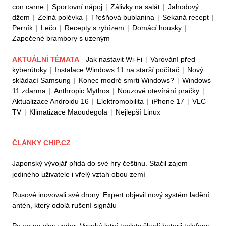
con carne
|
Sportovní nápoj
|
Zálivky na salát
|
Jahodový
džem
|
Zelná polévka
|
Třešňová bublanina
|
Sekaná recept
|
Perník
|
Lečo
|
Recepty s rybízem
|
Domácí housky
|
Zapečené brambory s uzeným
AKTUÁLNÍ TÉMATA
Jak nastavit Wi-Fi
|
Varování před
kyberútoky
|
Instalace Windows 11 na starší počítač
|
Nový
skládací Samsung
|
Konec modré smrti Windows?
|
Windows
11 zdarma
|
Anthropic Mythos
|
Nouzové otevírání pračky
|
Aktualizace Androidu 16
|
Elektromobilita
|
iPhone 17
|
VLC
TV
|
Klimatizace Maoudegola
|
Nejlepší Linux
ČLÁNKY CHIP.CZ
Japonský vývojář přidá do své hry češtinu. Stačil zájem
jediného uživatele i vřelý vztah obou zemí
Rusové inovovali své drony. Expert objevil nový systém ladění
antén, který odolá rušení signálu