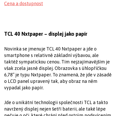
Cena a dostupnost
TCL 40 Nxtpaper – displej jako papír
Novinka se jmenuje TCL 40 Nxtpaper a jde o
smartphone s relativně základní výbavou, ale
taktéž sympatickou cenou. Tím nejzajímavějším je
však zcela jasně displej. Obrazovka s úhlopříčkou
6,78″ je typu Nxtpaper. To znamená, že jde v zásadě
o LCD panel upravený tak, aby obraz na něm
vypadal jako papír.
Jde o unikátní technologii společnosti TCL a takto
navržený displej nejen šetří baterii, ale také lépe
pečuje o oči, které chrání před ostrým podsvícením.