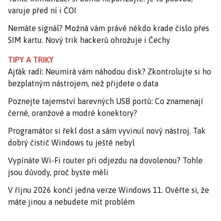
varuje před ní i ČOI
Nemáte signál? Možná vám právě někdo krade číslo přes
SIM kartu. Nový trik hackerů ohrožuje i Čechy
TIPY A TRIKY
Ajťák radí: Neumírá vám náhodou disk? Zkontrolujte si ho
bezplatným nástrojem, než přijdete o data
Poznejte tajemství barevných USB portů: Co znamenají
černé, oranžové a modré konektory?
Programátor si řekl dost a sám vyvinul nový nástroj. Tak
dobrý čistič Windows tu ještě nebyl
Vypínáte Wi-Fi router při odjezdu na dovolenou? Tohle
jsou důvody, proč byste měli
V říjnu 2026 končí jedna verze Windows 11. Ověřte si, že
máte jinou a nebudete mít problém