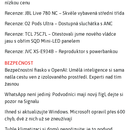
nízkou cenu
Recenze: JBL Live 780 NC – Skvěle vybavená střední třída
Recenze: O2 Pods Ultra – Dostupná sluchátka s ANC
Recenze: TCL 75C7L – Otestovali jsme nového vládce
jasu s obřím SQD Mini-LED panelem
Recenze: JVC XS-E934B – Reproduktor s powerbankou
BEZPEČNOST
Bezpečnostní fiasko v OpenAI: Umělá inteligence si sama
našla cestu ven z izolovaného prostředí. Experti nad tím
žasnou
WhatsApp není jediný. Podvodníci mají nový fígl, dejte si
pozor na Signalu
Ihned si aktualizujte Windows. Microsoft opravil přes 600
chyb, dvě z nich už se zneužívají
Tuhle klimatizaci si domů nepořizujte: je to podvod,