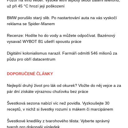
Pozor na vlnu veder. Vysoké letní teploty škodí baterii telefonu,
už při 45 °C hrozí její poškození
BMW porušilo starý slib. Po nastartování auta na vás vyskočí
reklama se Spider-Manem
Recenze: Hodíte ho do vody a můžete odpočívat. Bazénový
vysavač WYBOT B1 ušetří spoustu práce
Digitální kolonialismus narazil. Farmáři odmítli 546 milionů za
půdu pro obří datacentrum
DOPORUČENÉ ČLÁNKY
Nejlepší druhý život pro lák od okurek? Vložte do něj vejce a za
pár dní získáte výraznou chuťovku bez práce
Švestková sezona nabízí víc než povidla. Vyzkoušejte 30
receptů, v nichž si švestky rozumí s mákem či marcipánem
Švestkové knedlíky z tvarohového těsta: Vyberte správný
tvaroh pro dokonalý výsledek