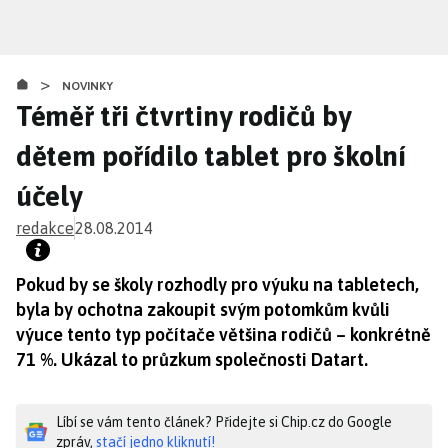
Přejít
k
hlavnímu
>
obsahu
NOVINKY
Téměř tři čtvrtiny rodičů by
dětem pořídilo tablet pro školní
účely
redakce
28.08.2014
Pokud by se školy rozhodly pro výuku na tabletech,
byla by ochotna zakoupit svým potomkům kvůli
výuce tento typ počítače většina rodičů – konkrétně
71 %. Ukázal to průzkum společnosti Datart.
Líbí se vám tento článek? Přidejte si Chip.cz do Google
zpráv,
stačí jedno kliknutí!