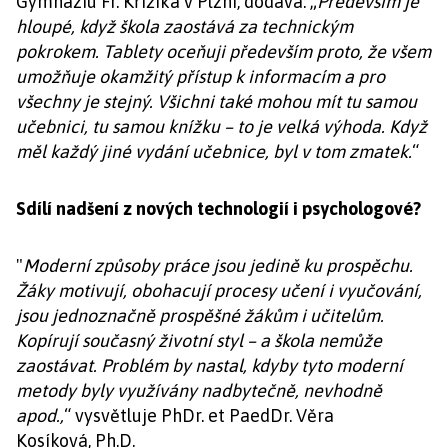
Gymnáziu Fr. Křižíka v Plzni, dodává: „
Především je
hloupé, když škola zaostává za technickým
pokrokem. Tablety oceňuji především proto, že všem
umožňuje okamžitý přístup k informacím a pro
všechny je stejný. Všichni také mohou mít tu samou
učebnici, tu samou knížku – to je velká výhoda. Když
měl každý jiné vydání učebnice, byl v tom zmatek.
“
Sdílí nadšení z nových technologií i psychologové?
"
Moderní způsoby práce jsou jedině ku prospěchu.
Žáky motivují, obohacují procesy učení i vyučování,
jsou jednoznačně prospěšné žákům i učitelům.
Kopírují současný životní styl – a škola nemůže
zaostávat. Problém by nastal, kdyby tyto moderní
metody byly využívány nadbytečně, nevhodně
apod.,
“ vysvětluje PhDr. et PaedDr. Věra
Kosíková, Ph.D.