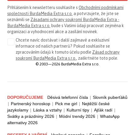
Přihlášením k newsletteru souhlasíte s
Obchodními podmínkami
společnosti BurdaMedia Extra s.r.o.
a potvrzujete, že jste se
seznámili se
Zásadami ochrany soukromí BurdaMedia Extra -
BurdaMedia Extra s.r.o.
bude s Vašimi údaji pracovat zejména k
organizaci a vyhodnocení akce a zasílání novinek.
Chcete navíc dostávat i další zajímavé a exkluzivní
informace od našich partnerů? Pokud souhlasíte se
zpracováním údajů k tomuto účelu podle
Zásad ochrany
soukromí BurdaMedia Extra s.r.o.
, zaškrtněte toto pole.
© 2003—2026 BurdaMedia Extra s.r.o.
DOPORUČUJEME
Děsivá telefonní čísla
|
Slovník puberťáků
|
Partnerský horoskop
|
Pick me girl
|
Nejtěžší české
jazykolamy
|
Láska a vztahy
|
Kulturní tipy
|
Ajťák radí
|
Svátky a prázdniny 2026
|
Módní trendy 2026
|
WhatsApp
alternativy 2026
RECEPTY A VAŘENÍ
Vepřová panenka
|
Fazolky na