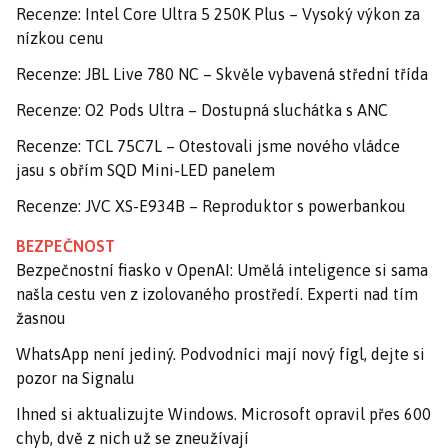
Recenze: Intel Core Ultra 5 250K Plus – Vysoký výkon za
nízkou cenu
Recenze: JBL Live 780 NC – Skvěle vybavená střední třída
Recenze: O2 Pods Ultra – Dostupná sluchátka s ANC
Recenze: TCL 75C7L – Otestovali jsme nového vládce
jasu s obřím SQD Mini-LED panelem
Recenze: JVC XS-E934B – Reproduktor s powerbankou
BEZPEČNOST
Bezpečnostní fiasko v OpenAI: Umělá inteligence si sama
našla cestu ven z izolovaného prostředí. Experti nad tím
žasnou
WhatsApp není jediný. Podvodníci mají nový fígl, dejte si
pozor na Signalu
Ihned si aktualizujte Windows. Microsoft opravil přes 600
chyb, dvě z nich už se zneužívají