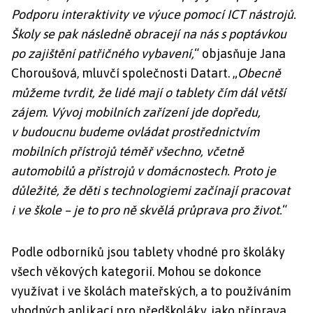
Podporu interaktivity ve výuce pomocí ICT nástrojů.
Školy se pak následně obracejí na nás s poptávkou
po zajištění patřičného vybavení,
“ objasňuje Jana
Choroušová, mluvčí společnosti Datart. „
Obecně
můžeme tvrdit, že lidé mají o tablety čím dál větší
zájem. Vývoj mobilních zařízení jde dopředu,
v budoucnu budeme ovládat prostřednictvím
mobilních přístrojů téměř všechno, včetně
automobilů a přístrojů v domácnostech. Proto je
důležité, že děti s technologiemi začínají pracovat
i ve škole – je to pro ně skvělá průprava pro život.
“
Podle odborníků jsou tablety vhodné pro školáky
všech věkových kategorií. Mohou se dokonce
využívat i ve školách mateřských, a to používáním
vhodných aplikací pro předškoláky, jako příprava