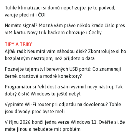
Tuhle klimatizaci si domů nepořizujte: je to podvod,
varuje před ní i ČOI
Nemáte signál? Možná vám právě někdo krade číslo přes
SIM kartu. Nový trik hackerů ohrožuje i Čechy
TIPY A TRIKY
Ajťák radí: Neumírá vám náhodou disk? Zkontrolujte si ho
bezplatným nástrojem, než přijdete o data
Poznejte tajemství barevných USB portů: Co znamenají
černé, oranžové a modré konektory?
Programátor si řekl dost a sám vyvinul nový nástroj. Tak
dobrý čistič Windows tu ještě nebyl
Vypínáte Wi-Fi router při odjezdu na dovolenou? Tohle
jsou důvody, proč byste měli
V říjnu 2026 končí jedna verze Windows 11. Ověřte si, že
máte jinou a nebudete mít problém