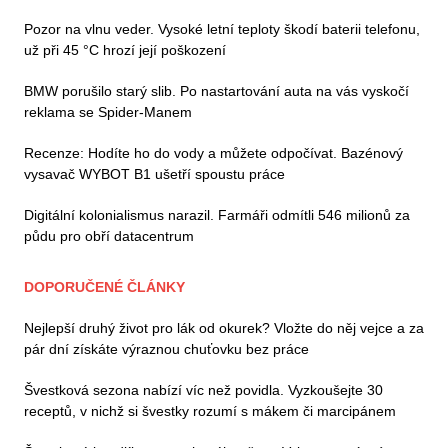
Pozor na vlnu veder. Vysoké letní teploty škodí baterii telefonu,
už při 45 °C hrozí její poškození
BMW porušilo starý slib. Po nastartování auta na vás vyskočí
reklama se Spider-Manem
Recenze: Hodíte ho do vody a můžete odpočívat. Bazénový
vysavač WYBOT B1 ušetří spoustu práce
Digitální kolonialismus narazil. Farmáři odmítli 546 milionů za
půdu pro obří datacentrum
DOPORUČENÉ ČLÁNKY
Nejlepší druhý život pro lák od okurek? Vložte do něj vejce a za
pár dní získáte výraznou chuťovku bez práce
Švestková sezona nabízí víc než povidla. Vyzkoušejte 30
receptů, v nichž si švestky rozumí s mákem či marcipánem