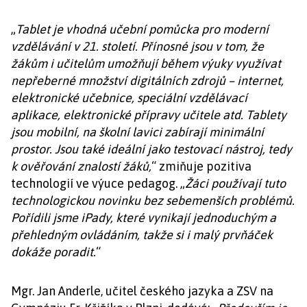
„
Tablet je vhodná učební pomůcka pro moderní
vzdělávání v 21. století. Přínosné jsou v tom, že
žákům i učitelům umožňují během výuky využívat
nepřeberné množství digitálních zdrojů – internet,
elektronické učebnice, speciální vzdělávací
aplikace, elektronické přípravy učitele atd. Tablety
jsou mobilní, na školní lavici zabírají minimální
prostor. Jsou také ideální jako testovací nástroj, tedy
k ověřování znalostí žáků,
“ zmiňuje pozitiva
technologií ve výuce pedagog. „
Žáci používají tuto
technologickou novinku bez sebemenších problémů.
Pořídili jsme iPady, které vynikají jednoduchým a
přehledným ovládáním, takže si i malý prvňáček
dokáže poradit.
“
Mgr. Jan Anderle, učitel českého jazyka a ZSV na