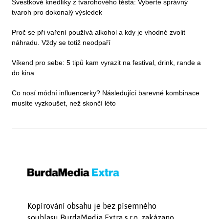
Švestkové knedlíky z tvarohového těsta: Vyberte správný
tvaroh pro dokonalý výsledek
Proč se při vaření používá alkohol a kdy je vhodné zvolit
náhradu. Vždy se totiž neodpaří
Víkend pro sebe: 5 tipů kam vyrazit na festival, drink, rande a
do kina
Co nosí módní influencerky? Následující barevné kombinace
musíte vyzkoušet, než skončí léto
Kopírování obsahu je bez písemného
souhlasu BurdaMedia Extra s.r.o. zakázano