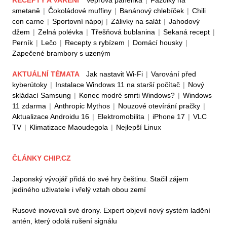
smetaně
|
Čokoládové muffiny
|
Banánový chlebíček
|
Chili
con carne
|
Sportovní nápoj
|
Zálivky na salát
|
Jahodový
džem
|
Zelná polévka
|
Třešňová bublanina
|
Sekaná recept
|
Perník
|
Lečo
|
Recepty s rybízem
|
Domácí housky
|
Zapečené brambory s uzeným
AKTUÁLNÍ TÉMATA
Jak nastavit Wi-Fi
|
Varování před
kyberútoky
|
Instalace Windows 11 na starší počítač
|
Nový
skládací Samsung
|
Konec modré smrti Windows?
|
Windows
11 zdarma
|
Anthropic Mythos
|
Nouzové otevírání pračky
|
Aktualizace Androidu 16
|
Elektromobilita
|
iPhone 17
|
VLC
TV
|
Klimatizace Maoudegola
|
Nejlepší Linux
ČLÁNKY CHIP.CZ
Japonský vývojář přidá do své hry češtinu. Stačil zájem
jediného uživatele i vřelý vztah obou zemí
Rusové inovovali své drony. Expert objevil nový systém ladění
antén, který odolá rušení signálu