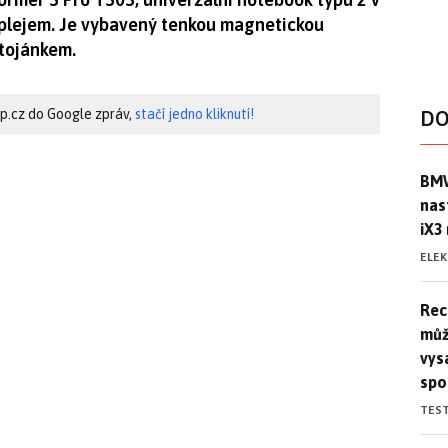
plejem. Je vybavený tenkou magnetickou
stojánkem.
hip.cz do Google zpráv,
stačí jedno kliknutí!
DO
BMW
BMW
nas
iX3
ELE
Rec
Rec
můž
vys
spo
TES