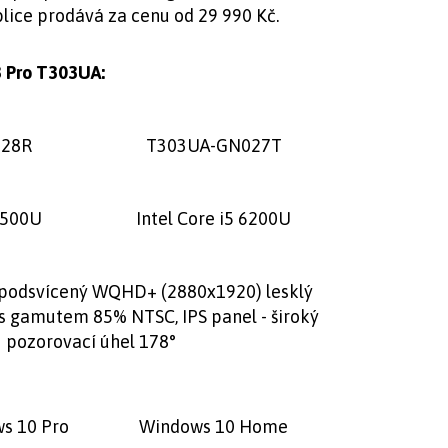
lice prodává za cenu od 29 990 Kč.
3 Pro T303UA:
028R
T303UA-GN027T
 6500U
Intel Core i5 6200U
D podsvícený WQHD+ (2880x1920) lesklý
 s gamutem 85% NTSC, IPS panel - široký
pozorovací úhel 178°
s 10 Pro
Windows 10 Home