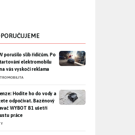
PORUČUJEME
 porušilo slib řidičům. Po nastartování elektromobilu iX3 na 
 porušilo slib řidičům. Po
tartování elektromobilu
 na vás vyskočí reklama
KTROMOBILITA
enze: Hodíte ho do vody a můžete odpočívat. Bazénový vysava
enze: Hodíte ho do vody a
ete odpočívat. Bazénový
avač WYBOT B1 ušetří
ustu práce
TY