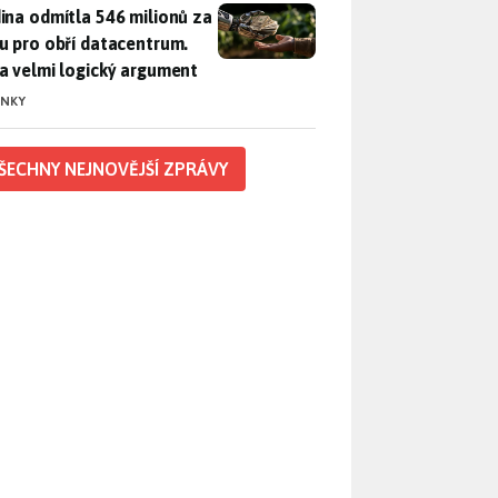
ina odmítla 546 milionů za půdu pro obří datacentrum. Měla 
ina odmítla 546 milionů za
u pro obří datacentrum.
a velmi logický argument
INKY
ŠECHNY NEJNOVĚJŠÍ ZPRÁVY