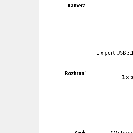
Kamera
1 x port USB 3
Rozhraní
1 x 
Zvuk
2W stereo