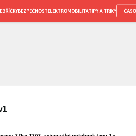
EBŘÍČKY
BEZPEČNOST
ELEKTROMOBILITA
TIPY A TRIKY
ČASO
v1
ormer 3 Pro T303, univerzální notebook typu 2 v