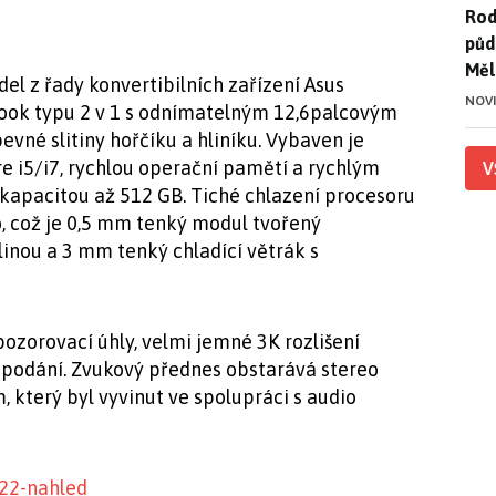
Rod
Rod
půd
Měl
el z řady konvertibilních zařízení Asus
NOV
ook typu 2 v 1 s odnímatelným 12,6palcovým
evné slitiny hořčíku a hliníku. Vybaven je
re i5/i7, rychlou operační pamětí a rychlým
V
 kapacitou až 512 GB. Tiché chlazení procesoru
, což je 0,5 mm tenký modul tvořený
nou a 3 mm tenký chladící větrák s
 pozorovací úhly, velmi jemné 3K rozlišení
podání. Zvukový přednes obstarává stereo
který byl vyvinut ve spolupráci s audio