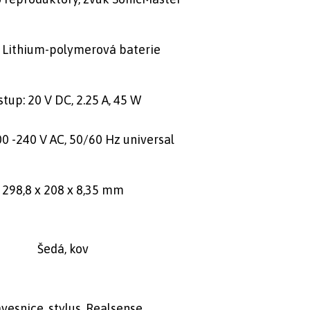
 Lithium-polymerová baterie
stup: 20 V DC, 2.25 A, 45 W
00 -240 V AC, 50/60 Hz universal
298,8 x 208 x 8,35 mm
Šedá, kov
vesnice, stylus, Realsense