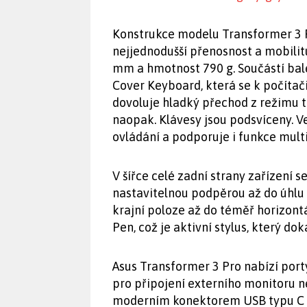
Konstrukce modelu Transformer 3 
nejjednodušší přenosnost a mobilit
mm a hmotnost 790 g. Součástí bal
Cover Keyboard, která se k počítač
dovoluje hladký přechod z režimu 
naopak. Klávesy jsou podsvíceny. 
ovládání a podporuje i funkce mul
V šířce celé zadní strany zařízení 
nastavitelnou podpěrou až do úhlu 
krajní poloze až do téměř horizontá
Pen, což je aktivní stylus, který do
Asus Transformer 3 Pro nabízí por
pro připojení externího monitoru n
moderním konektorem USB typu C s