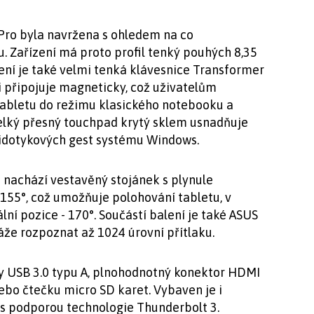
Pro byla navržena s ohledem na co
u. Zařízení má proto profil tenký pouhých 8,35
ení je také velmi tenká klávesnice Transformer
i připojuje magneticky, což uživatelům
tabletu do režimu klasického notebooku a
Velký přesný touchpad krytý sklem usnadňuje
tidotykových gest systému Windows.
se nachází vestavěný stojánek s plynule
155°, což umožňuje polohování tabletu, v
lní pozice - 170°. Součástí balení je také ASUS
káže rozpoznat až 1024 úrovní přítlaku.
ty USB 3.0 typu A, plnohodnotný konektor HDMI
ebo čtečku micro SD karet. Vybaven je i
 podporou technologie Thunderbolt 3.