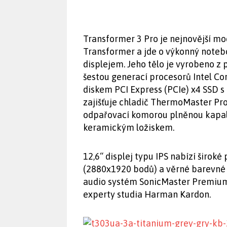
Transformer 3 Pro je nejnovější mod
Transformer a jde o výkonný noteb
displejem. Jeho tělo je vyrobeno z p
šestou generací procesorů Intel Co
diskem PCI Express (PCIe) x4 SSD s
zajišťuje chladič ThermoMaster Pro
odpařovací komorou plněnou kapali
keramickým ložiskem.
12,6“ displej typu IPS nabízí široké
(2880x1920 bodů) a věrné barevné 
audio systém SonicMaster Premium, 
experty studia Harman Kardon.