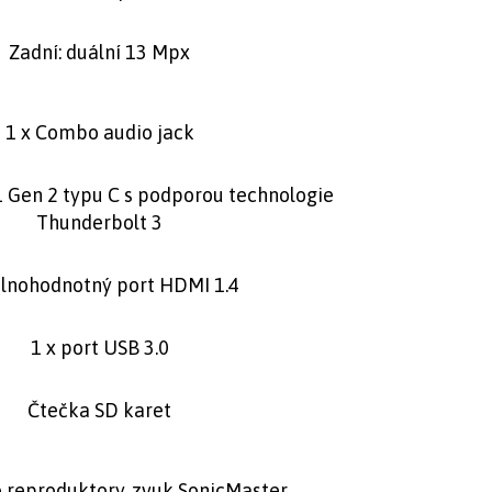
Zadní: duální 13 Mpx
1 x Combo audio jack
.1 Gen 2 typu C s podporou technologie
Thunderbolt 3
plnohodnotný port HDMI 1.4
1 x port USB 3.0
Čtečka SD karet
 reproduktory, zvuk SonicMaster