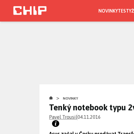
Přejít
k
NOVINKY
TESTY
Ž
hlavnímu
obsahu
>
NOVINKY
Tenký notebook typu 2
Pavel Trousil
04.11.2016
Asus začal v Česku prodávat Transf