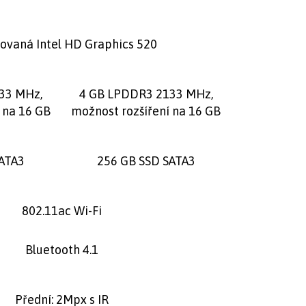
rovaná Intel HD Graphics 520
33 MHz,
4 GB LPDDR3 2133 MHz,
 na 16 GB
možnost rozšíření na 16 GB
ATA3
256 GB SSD SATA3
802.11ac Wi-Fi
Bluetooth 4.1
Přední: 2Mpx s IR