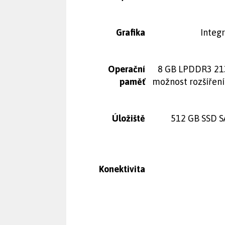
Grafika
Integ
Operační
8 GB LPDDR3 21
paměť
možnost rozšíření
Úložiště
512 GB SSD S
Konektivita