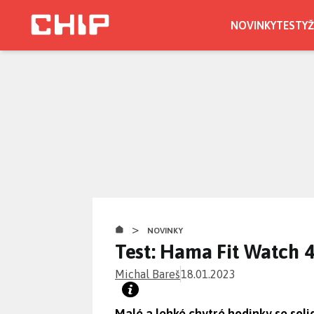
Přejít
k
NOVINKY
TESTY
Ž
hlavnímu
obsahu
>
NOVINKY
Test: Hama Fit Watch 
Michal Bareš
18.01.2023
Malé a lehké chytré hodinky se soli