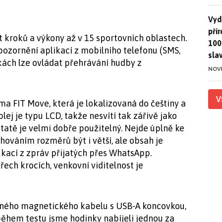
Vydě
Vydě
pří
 kroků a výkony až v 15 sportovních oblastech.
100
upozornění aplikací z mobilního telefonu (SMS,
sla
kách lze ovládat přehrávání hudby z
NOV
V
ma FIT Move, která je lokalizovaná do češtiny a
ej je typu LCD, takže nesvítí tak zářivě jako
atě je velmi dobře použitelný. Nejde úplně ke
hováním rozměrů být i větší, ale obsah je
ifikací z zpráv přijatých přes WhatsApp.
třech krocích, venkovní viditelnost je
aného magnetického kabelu s USB-A koncovkou,
během testu jsme hodinky nabíjeli jednou za