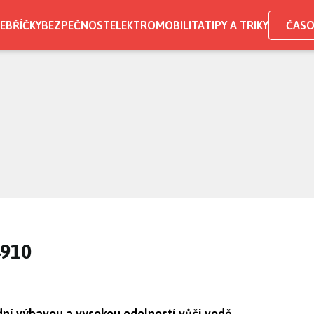
EBŘÍČKY
BEZPEČNOST
ELEKTROMOBILITA
TIPY A TRIKY
ČASO
4910
dní výbavou a vysokou odolností vůči vodě