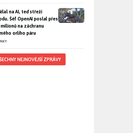
lal na AI, teď střeží přírodu. Šéf OpenAI poslal přes 100 mili
lal na AI, teď střeží
rodu. Šéf OpenAI poslal přes
 milionů na záchranu
vného orlího páru
INKY
ŠECHNY NEJNOVĚJŠÍ ZPRÁVY