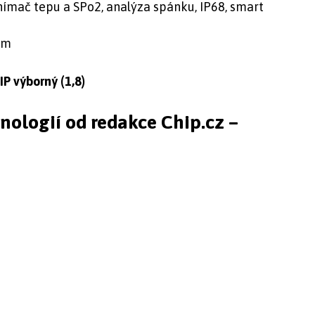
snímač tepu a SPo2, analýza spánku, IP68, smart
mm
P výborný (1,8)
hnologií od redakce Chip.cz –