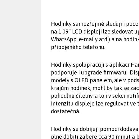
Hodinky samozřejmě sledují i počet
na 1,09” LCD displeji lze sledovat 
WhatsApp, e-maily atd.) a na hodin
připojeného telefonu.
Hodinky spolupracují s aplikací Ha
podporuje i upgrade firmwaru. Displ
modely s OLED panelem, ale v podst
krajům hodinek, mohl by tak se zac
pohodlně čitelný, a to i v sekci not
Intenzitu displeje lze regulovat ve 
dostatečná.
Hodinky se dobíjejí pomocí dodáv
plné dobití zabere cca 90 minut a 