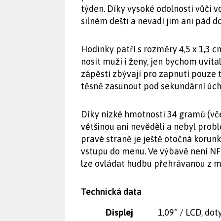
týden. Díky vysoké odolnosti vůči v
silném dešti a nevadí jim ani pád d
Hodinky patří s rozměry 4,5 x 1,3
nosit muži i ženy, jen bychom uvít
zápěstí zbývají pro zapnutí pouze tř
těsně zasunout pod sekundární úchyt
Díky nízké hmotnosti 34 gramů (vč
většinou ani nevěděli a nebyl probl
pravé straně je ještě otočná korunk
vstupu do menu. Ve výbavě není NFC
lze ovládat hudbu přehrávanou z m
Technická data
Displej
1,09“ / LCD, dot