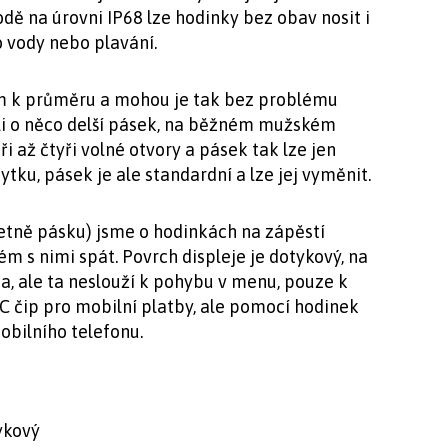
odě na úrovni IP68 lze hodinky bez obav nosit i
o vody nebo plavání.
 cm k průměru a mohou je tak bez problému
ali o něco delší pásek, na běžném mužském
i až čtyři volné otvory a pásek tak lze jen
ku, pásek je ale standardní a lze jej vyměnit.
etně pásku) jsme o hodinkách na zápěstí
ém s nimi spát. Povrch displeje je dotykový, na
a, ale ta neslouží k pohybu v menu, pouze k
 čip pro mobilní platby, ale pomocí hodinek
obilního telefonu.
ykový