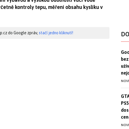
četně kontroly tepu, měření obsahu kyslíku v
hip.cz do Google zpráv,
stačí jedno kliknutí!
DO
Goo
Goo
bez
uživ
nej
NOV
GTA
GTA
PS5
dos
cen
NOV