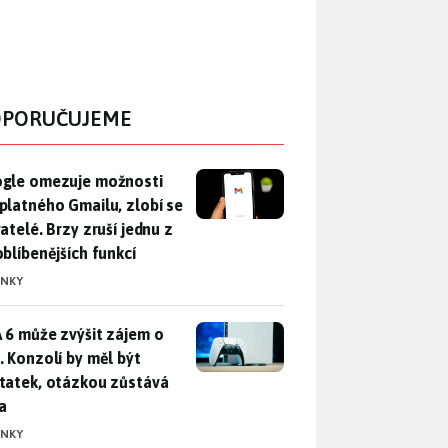
PORUČUJEME
gle omezuje možnosti bezplatného Gmailu, zlobí se uživatelé. 
gle omezuje možnosti
platného Gmailu, zlobí se
atelé. Brzy zruší jednu z
oblíbenějších funkcí
INKY
 6 může zvýšit zájem o PS5. Konzolí by měl být dostatek, otáz
 6 může zvýšit zájem o
. Konzolí by měl být
tatek, otázkou zůstává
a
INKY