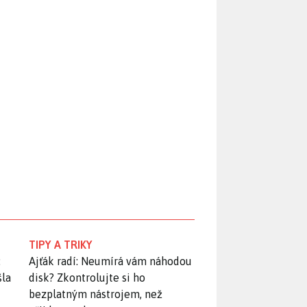
TIPY A TRIKY
:
Ajťák radí: Neumírá vám náhodou
šla
disk? Zkontrolujte si ho
bezplatným nástrojem, než