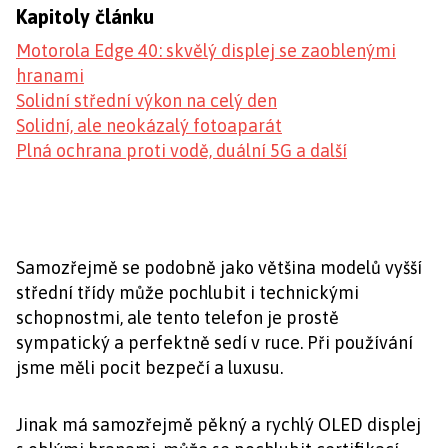
Kapitoly článku
Motorola Edge 40: skvělý displej se zaoblenými
hranami
Solidní střední výkon na celý den
Solidní, ale neokázalý fotoaparát
Plná ochrana proti vodě, duální 5G a další
Samozřejmě se podobně jako většina modelů vyšší
střední třídy může pochlubit i technickými
schopnostmi, ale tento telefon je prostě
sympatický a perfektně sedí v ruce. Při používání
jsme měli pocit bezpečí a luxusu.
Jinak má samozřejmě pěkný a rychlý OLED displej