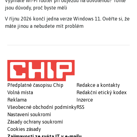
Vypínáte Wi-Fi router při odjezdu na dovolenou? Tohle
jsou důvody, proč byste měli
V říjnu 2026 končí jedna verze Windows 11. Ověřte si, že
máte jinou a nebudete mít problém
Předplatné časopisu Chip
Redakce a kontakty
Volná místa
Redakční etický kodex
Reklama
Inzerce
Všeobecné obchodní podmínky
RSS
Nastavení soukromí
Zásady ochrany soukromí
Cookies zásady
Zajímavosti ze světa IT v e-mailu