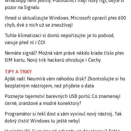
WhatsApp není jediný. Podvodníci mají nový fígl, dejte si
pozor na Signalu
Ihned si aktualizujte Windows. Microsoft opravil přes 600
chyb, dvě z nich už se zneužívají
Tuhle klimatizaci si domů nepořizujte: je to podvod,
varuje před ní i ČOI
Nemáte signál? Možná vám právě někdo krade číslo přes
SIM kartu. Nový trik hackerů ohrožuje i Čechy
TIPY A TRIKY
Ajťák radí: Neumírá vám náhodou disk? Zkontrolujte si ho
bezplatným nástrojem, než přijdete o data
Poznejte tajemství barevných USB portů: Co znamenají
černé, oranžové a modré konektory?
Programátor si řekl dost a sám vyvinul nový nástroj. Tak
dobrý čistič Windows tu ještě nebyl