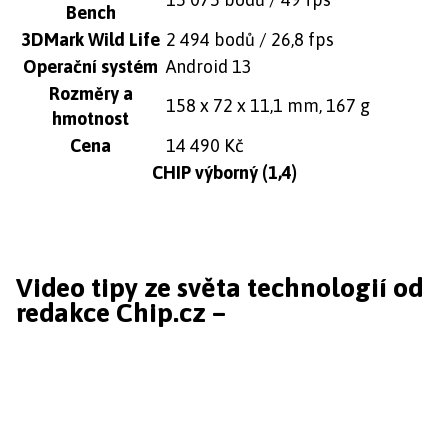
Bench
3DMark Wild Life
2 494 bodů / 26,8 fps
Operační systém
Android 13
Rozměry a
158 x 72 x 11,1 mm, 167 g
hmotnost
Cena
14 490 Kč
CHIP výborný (1,4)
Video tipy ze světa technologií od
redakce Chip.cz –