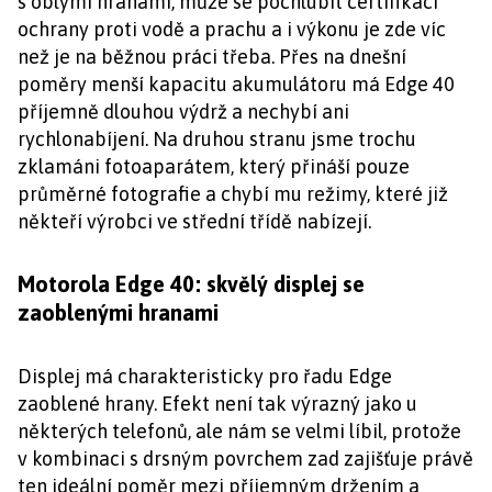
s oblými hranami, může se pochlubit certifikací
ochrany proti vodě a prachu a i výkonu je zde víc
než je na běžnou práci třeba. Přes na dnešní
poměry menší kapacitu akumulátoru má Edge 40
příjemně dlouhou výdrž a nechybí ani
rychlonabíjení. Na druhou stranu jsme trochu
zklamáni fotoaparátem, který přináší pouze
průměrné fotografie a chybí mu režimy, které již
někteří výrobci ve střední třídě nabízejí.
Motorola Edge 40: skvělý displej se
zaoblenými hranami
Displej má charakteristicky pro řadu Edge
zaoblené hrany. Efekt není tak výrazný jako u
některých telefonů, ale nám se velmi líbil, protože
v kombinaci s drsným povrchem zad zajišťuje právě
ten ideální poměr mezi příjemným držením a