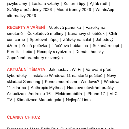
jazykolamy
|
Láska a vztahy
|
Kulturní tipy
|
Ajťák radí
|
Svátky a prázdniny 2026
|
Módní trendy 2026
|
WhatsApp
alternativy 2026
RECEPTY A VAŘENÍ
Vepřová panenka
|
Fazolky na
smetaně
|
Čokoládové muffiny
|
Banánový chlebíček
|
Chili
con carne
|
Sportovní nápoj
|
Zálivky na salát
|
Jahodový
džem
|
Zelná polévka
|
Třešňová bublanina
|
Sekaná recept
|
Perník
|
Lečo
|
Recepty s rybízem
|
Domácí housky
|
Zapečené brambory s uzeným
AKTUÁLNÍ TÉMATA
Jak nastavit Wi-Fi
|
Varování před
kyberútoky
|
Instalace Windows 11 na starší počítač
|
Nový
skládací Samsung
|
Konec modré smrti Windows?
|
Windows
11 zdarma
|
Anthropic Mythos
|
Nouzové otevírání pračky
|
Aktualizace Androidu 16
|
Elektromobilita
|
iPhone 17
|
VLC
TV
|
Klimatizace Maoudegola
|
Nejlepší Linux
ČLÁNKY CHIP.CZ
Rýpanec do Mety. Brýle DuckDuckGo neumí vůbec nic, ale