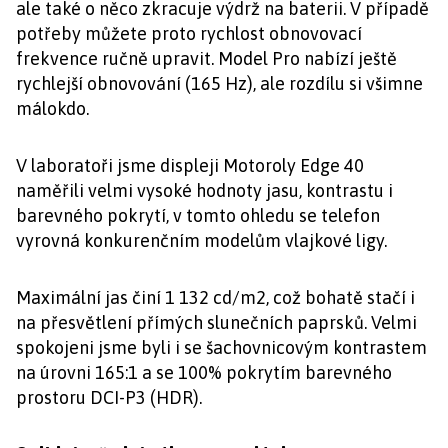
ale také o něco zkracuje výdrž na baterii. V případě
potřeby můžete proto rychlost obnovovací
frekvence ručně upravit. Model Pro nabízí ještě
rychlejší obnovování (165 Hz), ale rozdílu si všimne
málokdo.
V laboratoři jsme displeji Motoroly Edge 40
naměřili velmi vysoké hodnoty jasu, kontrastu i
barevného pokrytí, v tomto ohledu se telefon
vyrovná konkurenčním modelům vlajkové ligy.
Maximální jas činí 1 132 cd/m2, což bohatě stačí i
na přesvětlení přímých slunečních paprsků. Velmi
spokojeni jsme byli i se šachovnicovým kontrastem
na úrovni 165:1 a se 100% pokrytím barevného
prostoru DCI-P3 (HDR).