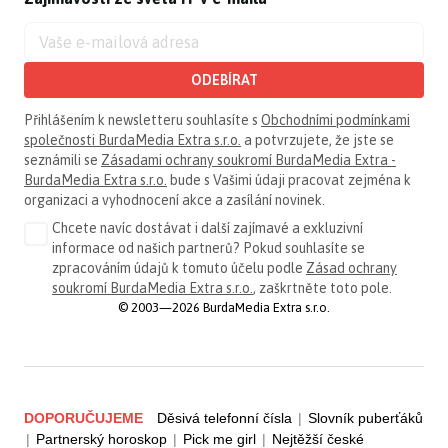
ODEBÍRAT
Přihlášením k newsletteru souhlasíte s
Obchodními podmínkami
společnosti BurdaMedia Extra s.r.o.
a potvrzujete, že jste se
seznámili se
Zásadami ochrany soukromí BurdaMedia Extra -
BurdaMedia Extra s.r.o.
bude s Vašimi údaji pracovat zejména k
organizaci a vyhodnocení akce a zasílání novinek.
Chcete navíc dostávat i další zajímavé a exkluzivní
informace od našich partnerů? Pokud souhlasíte se
zpracováním údajů k tomuto účelu podle
Zásad ochrany
soukromí BurdaMedia Extra s.r.o.
, zaškrtněte toto pole.
© 2003—2026 BurdaMedia Extra s.r.o.
DOPORUČUJEME
Děsivá telefonní čísla
|
Slovník puberťáků
|
Partnerský horoskop
|
Pick me girl
|
Nejtěžší české