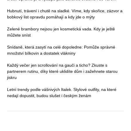
Hubnutí, trávení i chutě na sladké. Víme, kdy skořice, zázvor a
bobkový list opravdu pomáhají a kdy jde o mýty
Zelené brambory nejsou jen kosmetická vada. Kdy je ještě
můžete sníst
Snídaně, která zasytí na celé dopoledne: Pomůže správné
množství bílkovin a dostatek vlákniny
Každý večer jen scrollování na gauči a ticho? Zkuste s
partnerem rutinu, díky které uklidíte dům i zažehnete starou
jiskru
Letní trendy podle vášnivých Italek. Stylové outfity, na které
nedají dopustit, budou slušet i českým ženám