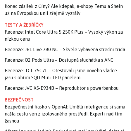
Konec zásilek z Číny? Ale kdepak, e-shopy Temu a Shein
už na Evropskou unii zřejmě vyzrály
TESTY A ŽEBŘÍČKY
Recenze: Intel Core Ultra 5 250K Plus – Vysoký výkon za
nízkou cenu
Recenze: JBL Live 780 NC – Skvěle vybavená střední třída
Recenze: O2 Pods Ultra – Dostupná sluchátka s ANC
Recenze: TCL 75C7L – Otestovali jsme nového vládce
jasu s obřím SQD Mini-LED panelem
Recenze: JVC XS-E934B – Reproduktor s powerbankou
BEZPEČNOST
Bezpečnostní fiasko v OpenAI: Umělá inteligence si sama
našla cestu ven z izolovaného prostředí. Experti nad tím
žasnou