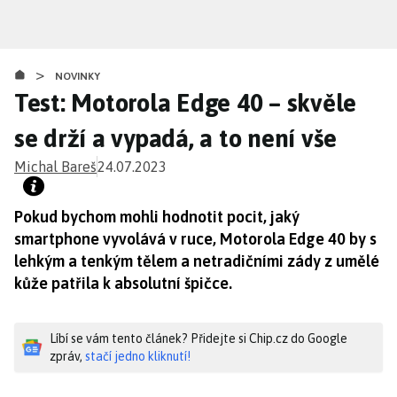
Přejít
k
hlavnímu
>
obsahu
NOVINKY
Test: Motorola Edge 40 – skvěle
se drží a vypadá, a to není vše
Michal Bareš
24.07.2023
Pokud bychom mohli hodnotit pocit, jaký
smartphone vyvolává v ruce, Motorola Edge 40 by s
lehkým a tenkým tělem a netradičními zády z umělé
kůže patřila k absolutní špičce.
Líbí se vám tento článek? Přidejte si Chip.cz do Google
zpráv,
stačí jedno kliknutí!