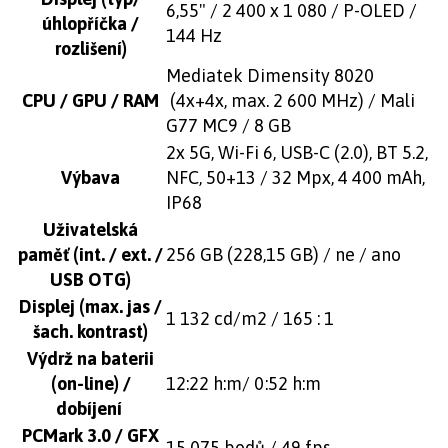
6,55" / 2 400 x 1 080 / P-OLED /
úhlopříčka /
144 Hz
rozlišení)
Mediatek Dimensity 8020
CPU / GPU / RAM
(4x+4x, max. 2 600 MHz) / Mali
G77 MC9 / 8 GB
2x 5G, Wi-Fi 6, USB-C (2.0), BT 5.2,
Výbava
NFC, 50+13 / 32 Mpx, 4 400 mAh,
IP68
Uživatelská
paměť (int. / ext. /
256 GB (228,15 GB) / ne / ano
USB OTG)
Displej (max. jas /
1 132 cd/m2 / 165 : 1
šach. kontrast)
Výdrž na baterii
(on-line) /
12:22 h:m/ 0:52 h:m
dobíjení
PCMark 3.0 / GFX
15 075 bodů / 49 fps