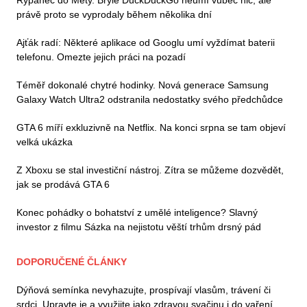
právě proto se vyprodaly během několika dní
Ajťák radí: Některé aplikace od Googlu umí vyždímat baterii
telefonu. Omezte jejich práci na pozadí
Téměř dokonalé chytré hodinky. Nová generace Samsung
Galaxy Watch Ultra2 odstranila nedostatky svého předchůdce
GTA 6 míří exkluzivně na Netflix. Na konci srpna se tam objeví
velká ukázka
Z Xboxu se stal investiční nástroj. Zítra se můžeme dozvědět,
jak se prodává GTA 6
Konec pohádky o bohatství z umělé inteligence? Slavný
investor z filmu Sázka na nejistotu věští trhům drsný pád
DOPORUČENÉ ČLÁNKY
Dýňová semínka nevyhazujte, prospívají vlasům, trávení či
srdci. Upravte je a využijte jako zdravou svačinu i do vaření