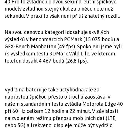
40 Pro to zvládne do dvou sekund, elitní špičkové
modely zvládnou stejný úkol za o něco déle než
sekundu. V praxi to však není příliš znatelný rozdíl.
Na svou cenovou kategorii dosahuje skvělých
výsledků v benchmarcích PCMark (15 075 bodů) a
GFX-Bench Manhattan (49 fps). Spokojeni jsme byli
i s výsledkem testu 3DMark Wild Life, ve kterém
telefon dosáhl 4 467 bodů (26,8 fps).
Výdrž na baterii je také úctyhodná, ale za
naprostou špičkou přesto o trochu zaostává. V
našem standardním testu zvládla Motorola Edge 40
při 60 Hz celkem 12 hodin a 22 minut. V závislosti
na zvoleném režimu přenosu mobilních dat (LTE,
nebo 5G) a frekvenci displeje může být výdrž o