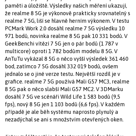
paměti a úložiště. Výsledky našich měření ukazují,
že realme 8 5G je výkonově prakticky srovnatelný s
realme 7 5G, liší se hlavně herním výkonem. V testu
PCMark Work 2.0 dosáhl realme 7 5G výsledku 10
971 bodů, novinka realme 8 5G pak 10 331 bodů. V
GeekBenchi vítězí 7 5G jen o pár bodů (1 787 v
multicore) oproti 1 782 bodům modelu 8 5G. V
AnTuTu vykázal 8 5G o něco vyšší výsledek 361 460
bod, zatímco 7 5G dosáhl 332 019 bodů, ovšem
jednalo se o jiné verze testu. Největší rozdíl je v
grafice. realme 7 5G používá Mali G57 MC3, realme
8 5G pak o něco slabší Mali G57 MC2. V 3DMarku
dosáhl 7 5G ve scénáři Wild Life 1 583 bodů (9,5
fps), nový 8 5G jen 1 103 bodů (6,6 fps). V každém
případě je ale běh systému naprosto plynulý a
nezadýchal se ani s množstvím otevřených oken.