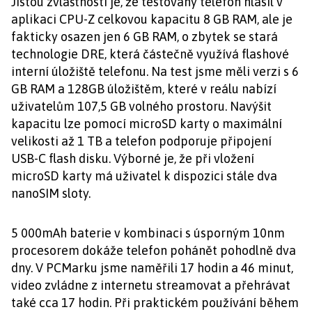
Jistou zvláštností je, že testovaný telefon hlásil v
aplikaci CPU-Z celkovou kapacitu 8 GB RAM, ale je
fakticky osazen jen 6 GB RAM, o zbytek se stará
technologie DRE, která částečně využívá flashové
interní úložiště telefonu. Na test jsme měli verzi s 6
GB RAM a 128GB úložištěm, které v reálu nabízí
uživatelům 107,5 GB volného prostoru. Navýšit
kapacitu lze pomocí microSD karty o maximální
velikosti až 1 TB a telefon podporuje připojení
USB-C flash disku. Výborné je, že při vložení
microSD karty má uživatel k dispozici stále dva
nanoSIM sloty.
5 000mAh baterie v kombinaci s úsporným 10nm
procesorem dokáže telefon pohánět pohodlně dva
dny. V PCMarku jsme naměřili 17 hodin a 46 minut,
video zvládne z internetu streamovat a přehrávat
také cca 17 hodin. Při praktickém používání během