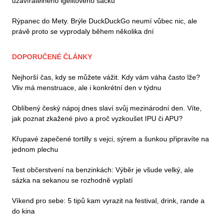
uzavíratelného igelitového sáčku
Rýpanec do Mety. Brýle DuckDuckGo neumí vůbec nic, ale
právě proto se vyprodaly během několika dní
DOPORUČENÉ ČLÁNKY
Nejhorší čas, kdy se můžete vážit. Kdy vám váha často lže?
Vliv má menstruace, ale i konkrétní den v týdnu
Oblíbený český nápoj dnes slaví svůj mezinárodní den. Víte,
jak poznat zkažené pivo a proč vyzkoušet IPU či APU?
Křupavé zapečené tortilly s vejci, sýrem a šunkou připravíte na
jednom plechu
Test občerstvení na benzinkách: Výběr je všude velký, ale
sázka na sekanou se rozhodně vyplatí
Víkend pro sebe: 5 tipů kam vyrazit na festival, drink, rande a
do kina