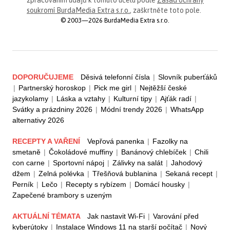
soukromí BurdaMedia Extra s.r.o.
, zaškrtněte toto pole.
© 2003—2026 BurdaMedia Extra s.r.o.
DOPORUČUJEME
Děsivá telefonní čísla
|
Slovník puberťáků
|
Partnerský horoskop
|
Pick me girl
|
Nejtěžší české
jazykolamy
|
Láska a vztahy
|
Kulturní tipy
|
Ajťák radí
|
Svátky a prázdniny 2026
|
Módní trendy 2026
|
WhatsApp
alternativy 2026
RECEPTY A VAŘENÍ
Vepřová panenka
|
Fazolky na
smetaně
|
Čokoládové muffiny
|
Banánový chlebíček
|
Chili
con carne
|
Sportovní nápoj
|
Zálivky na salát
|
Jahodový
džem
|
Zelná polévka
|
Třešňová bublanina
|
Sekaná recept
|
Perník
|
Lečo
|
Recepty s rybízem
|
Domácí housky
|
Zapečené brambory s uzeným
AKTUÁLNÍ TÉMATA
Jak nastavit Wi-Fi
|
Varování před
kyberútoky
|
Instalace Windows 11 na starší počítač
|
Nový