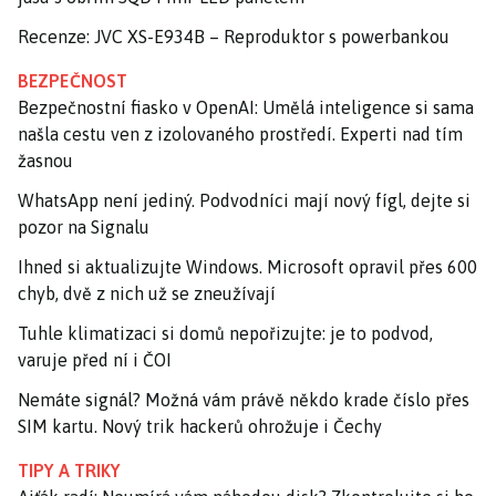
Recenze: JVC XS-E934B – Reproduktor s powerbankou
BEZPEČNOST
Bezpečnostní fiasko v OpenAI: Umělá inteligence si sama
našla cestu ven z izolovaného prostředí. Experti nad tím
žasnou
WhatsApp není jediný. Podvodníci mají nový fígl, dejte si
pozor na Signalu
Ihned si aktualizujte Windows. Microsoft opravil přes 600
chyb, dvě z nich už se zneužívají
Tuhle klimatizaci si domů nepořizujte: je to podvod,
varuje před ní i ČOI
Nemáte signál? Možná vám právě někdo krade číslo přes
SIM kartu. Nový trik hackerů ohrožuje i Čechy
TIPY A TRIKY