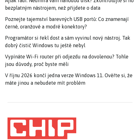
Ajťák radí: Neumírá vám náhodou disk? Zkontrolujte si ho
bezplatným nástrojem, než přijdete o data
Poznejte tajemství barevných USB portů: Co znamenají
černé, oranžové a modré konektory?
Programátor si řekl dost a sám vyvinul nový nástroj. Tak
dobrý čistič Windows tu ještě nebyl
Vypínáte Wi-Fi router při odjezdu na dovolenou? Tohle
jsou důvody, proč byste měli
V říjnu 2026 končí jedna verze Windows 11. Ověřte si, že
máte jinou a nebudete mít problém