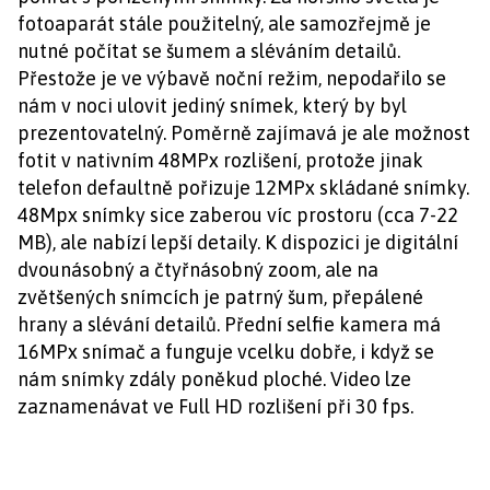
fotoaparát stále použitelný, ale samozřejmě je
nutné počítat se šumem a sléváním detailů.
Přestože je ve výbavě noční režim, nepodařilo se
nám v noci ulovit jediný snímek, který by byl
prezentovatelný. Poměrně zajímavá je ale možnost
fotit v nativním 48MPx rozlišení, protože jinak
telefon defaultně pořizuje 12MPx skládané snímky.
48Mpx snímky sice zaberou víc prostoru (cca 7-22
MB), ale nabízí lepší detaily. K dispozici je digitální
dvounásobný a čtyřnásobný zoom, ale na
zvětšených snímcích je patrný šum, přepálené
hrany a slévání detailů. Přední selfie kamera má
16MPx snímač a funguje vcelku dobře, i když se
nám snímky zdály poněkud ploché. Video lze
zaznamenávat ve Full HD rozlišení při 30 fps.