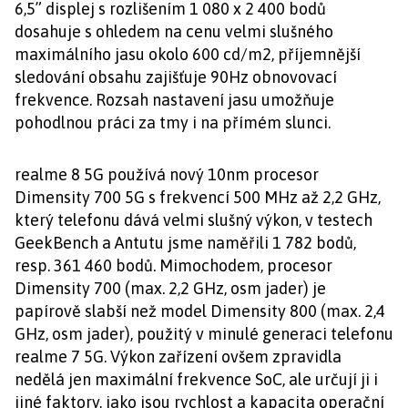
6,5” displej s rozlišením 1 080 x 2 400 bodů
dosahuje s ohledem na cenu velmi slušného
maximálního jasu okolo 600 cd/m2, příjemnější
sledování obsahu zajišťuje 90Hz obnovovací
frekvence. Rozsah nastavení jasu umožňuje
pohodlnou práci za tmy i na přímém slunci.
realme 8 5G používá nový 10nm procesor
Dimensity 700 5G s frekvencí 500 MHz až 2,2 GHz,
který telefonu dává velmi slušný výkon, v testech
GeekBench a Antutu jsme naměřili 1 782 bodů,
resp. 361 460 bodů. Mimochodem, procesor
Dimensity 700 (max. 2,2 GHz, osm jader) je
papírově slabší než model Dimensity 800 (max. 2,4
GHz, osm jader), použitý v minulé generaci telefonu
realme 7 5G. Výkon zařízení ovšem zpravidla
nedělá jen maximální frekvence SoC, ale určují ji i
jiné faktory, jako jsou rychlost a kapacita operační