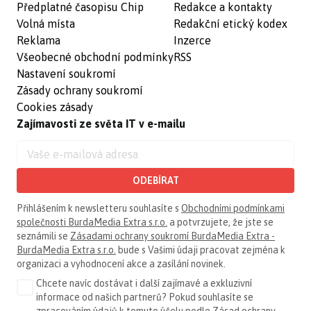
Předplatné časopisu Chip
Redakce a kontakty
Volná místa
Redakční etický kodex
Reklama
Inzerce
Všeobecné obchodní podmínky
RSS
Nastavení soukromí
Zásady ochrany soukromí
Cookies zásady
Zajímavosti ze světa IT v e-mailu
ODEBÍRAT
Přihlášením k newsletteru souhlasíte s
Obchodními podmínkami
společnosti BurdaMedia Extra s.r.o.
a potvrzujete, že jste se
seznámili se
Zásadami ochrany soukromí BurdaMedia Extra -
BurdaMedia Extra s.r.o.
bude s Vašimi údaji pracovat zejména k
organizaci a vyhodnocení akce a zasílání novinek.
Chcete navíc dostávat i další zajímavé a exkluzivní
informace od našich partnerů? Pokud souhlasíte se
zpracováním údajů k tomuto účelu podle
Zásad ochrany