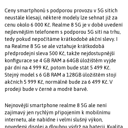
Ceny smartphonů s podporou provozu v 5G sítích
neustále klesají, některé modely lze sehnat již za
cenu okolo 6 000 Kč. Realme 8 5G je v době uvedení
nejlevnějším telefonem s podporou 5G sítí na trhu,
tedy pokud nepočítáme krátkodobé akční slevy. I
na Realme 8 5G se ale vztahuje krátkodobá
předprodejní sleva 500 Kč, takže nejdostupnější
konfigurace se 4 GB RAM a 64GB úložištěm vyjde
pár dní na 4 999 Kč, potom bude stát 5 499 Kč.
Stejný model s 6 GB RAM a 128GB úložištěm stojí
akčních 5 999 Kč, normálně bude za 6 499 Kč. V
prodeji bude v černé a modré barvě.
Nejnovější smartphone realme 8 5G ale není
zajímavý jen rychlým připojením k mobilnímu
internetu, ale nabídne i velmi slušný výkon,
povedený displej a dlouhou výdrž na baterii. Kvalita