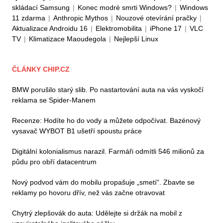
skládací Samsung
|
Konec modré smrti Windows?
|
Windows
11 zdarma
|
Anthropic Mythos
|
Nouzové otevírání pračky
|
Aktualizace Androidu 16
|
Elektromobilita
|
iPhone 17
|
VLC
TV
|
Klimatizace Maoudegola
|
Nejlepší Linux
ČLÁNKY CHIP.CZ
BMW porušilo starý slib. Po nastartování auta na vás vyskočí
reklama se Spider-Manem
Recenze: Hodíte ho do vody a můžete odpočívat. Bazénový
vysavač WYBOT B1 ušetří spoustu práce
Digitální kolonialismus narazil. Farmáři odmítli 546 milionů za
půdu pro obří datacentrum
Nový podvod vám do mobilu propašuje „smetí“. Zbavte se
reklamy po hovoru dřív, než vás začne otravovat
Chytrý zlepšovák do auta: Udělejte si držák na mobil z