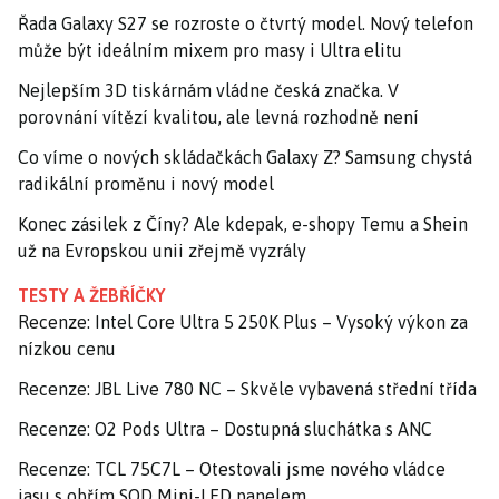
Řada Galaxy S27 se rozroste o čtvrtý model. Nový telefon
může být ideálním mixem pro masy i Ultra elitu
Nejlepším 3D tiskárnám vládne česká značka. V
porovnání vítězí kvalitou, ale levná rozhodně není
Co víme o nových skládačkách Galaxy Z? Samsung chystá
radikální proměnu i nový model
Konec zásilek z Číny? Ale kdepak, e-shopy Temu a Shein
už na Evropskou unii zřejmě vyzrály
TESTY A ŽEBŘÍČKY
Recenze: Intel Core Ultra 5 250K Plus – Vysoký výkon za
nízkou cenu
Recenze: JBL Live 780 NC – Skvěle vybavená střední třída
Recenze: O2 Pods Ultra – Dostupná sluchátka s ANC
Recenze: TCL 75C7L – Otestovali jsme nového vládce
jasu s obřím SQD Mini-LED panelem