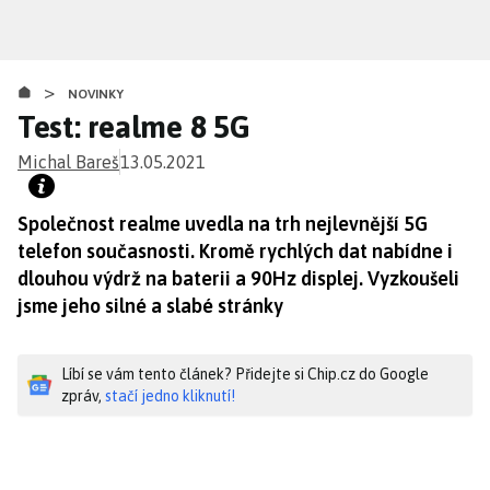
Přejít
k
hlavnímu
>
obsahu
NOVINKY
Test: realme 8 5G
Michal Bareš
13.05.2021
Společnost realme uvedla na trh nejlevnější 5G
telefon současnosti. Kromě rychlých dat nabídne i
dlouhou výdrž na baterii a 90Hz displej. Vyzkoušeli
jsme jeho silné a slabé stránky
Líbí se vám tento článek? Přidejte si Chip.cz do Google
zpráv,
stačí jedno kliknutí!