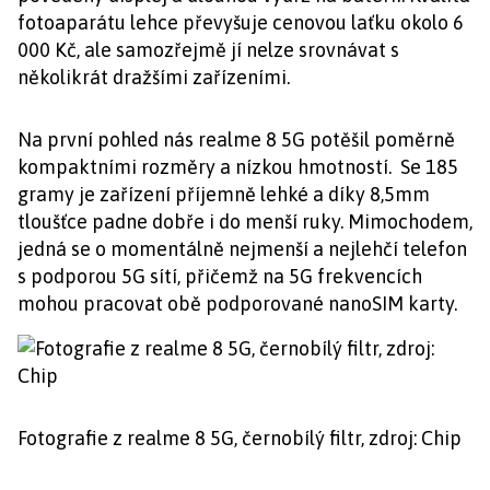
fotoaparátu lehce převyšuje cenovou laťku okolo 6
000 Kč, ale samozřejmě jí nelze srovnávat s
několikrát dražšími zařízeními.
Na první pohled nás realme 8 5G potěšil poměrně
kompaktními rozměry a nízkou hmotností. Se 185
gramy je zařízení příjemně lehké a díky 8,5mm
tloušťce padne dobře i do menší ruky. Mimochodem,
jedná se o momentálně nejmenší a nejlehčí telefon
s podporou 5G sítí, přičemž na 5G frekvencích
mohou pracovat obě podporované nanoSIM karty.
Fotografie z realme 8 5G, černobílý filtr, zdroj: Chip