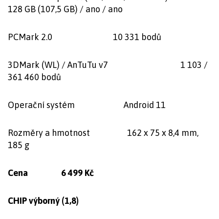
128 GB (107,5 GB) / ano / ano
PCMark 2.0 10 331 bodů
3DMark (WL) / AnTuTu v7 1 103 /
361 460 bodů
Operační systém Android 11
Rozměry a hmotnost 162 x 75 x 8,4 mm,
185 g
Cena 6 499 Kč
CHIP výborný (1,8)