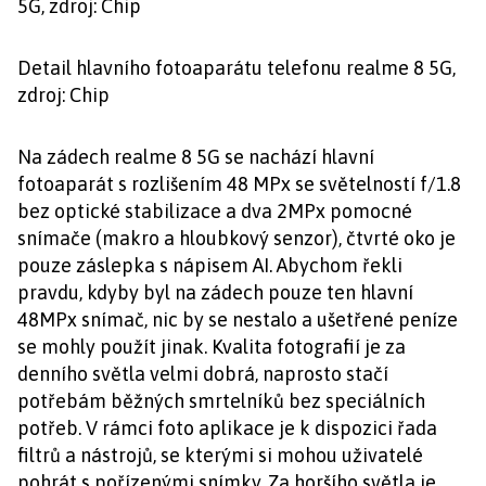
Detail hlavního fotoaparátu telefonu realme 8 5G,
zdroj: Chip
Na zádech realme 8 5G se nachází hlavní
fotoaparát s rozlišením 48 MPx se světelností f/1.8
bez optické stabilizace a dva 2MPx pomocné
snímače (makro a hloubkový senzor), čtvrté oko je
pouze záslepka s nápisem AI. Abychom řekli
pravdu, kdyby byl na zádech pouze ten hlavní
48MPx snímač, nic by se nestalo a ušetřené peníze
se mohly použít jinak. Kvalita fotografií je za
denního světla velmi dobrá, naprosto stačí
potřebám běžných smrtelníků bez speciálních
potřeb. V rámci foto aplikace je k dispozici řada
filtrů a nástrojů, se kterými si mohou uživatelé
pohrát s pořízenými snímky. Za horšího světla je