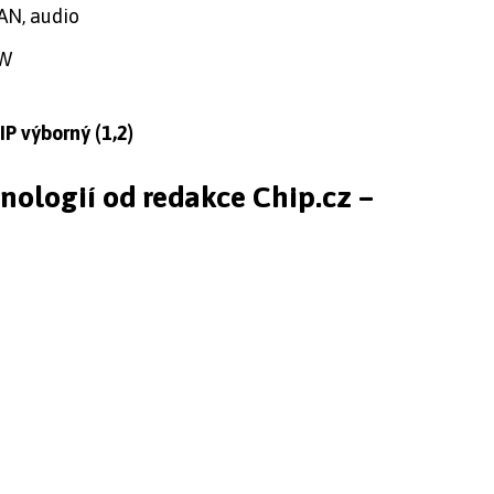
AN, audio
 W
P výborný (1,2)
hnologií od redakce Chip.cz –