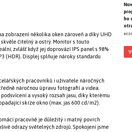
Nov
Nov
pro
ho 
otr
 na zobrazení několika oken zároveň a díky UHD
BEZ
kvěle čitelný a ostrý. Monitor s touto
ální, zvlášť když jej doprovází IPS panel s 98%
V
3 (HDR). Displej splňuje nároky standardu
celářských pracovníků i uživatele náročných
tředně náročnou úpravu fotografií a videa.
odsvícení a vysoký rozsah jasu, díky kterému
dopadající skrze okno (max. jas 600 cd/m2).
domácí pracovně je důležitý i matný povrch
ušivé odrazy světelných zdrojů. Spokojeni jsme