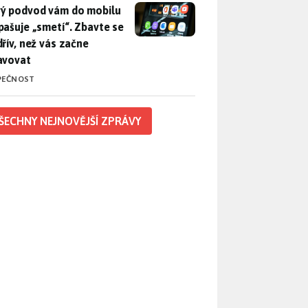
ý podvod vám do mobilu propašuje „smetí“. Zbavte se ho dřív, 
ý podvod vám do mobilu
pašuje „smetí“. Zbavte se
dřív, než vás začne
avovat
PEČNOST
ŠECHNY NEJNOVĚJŠÍ ZPRÁVY