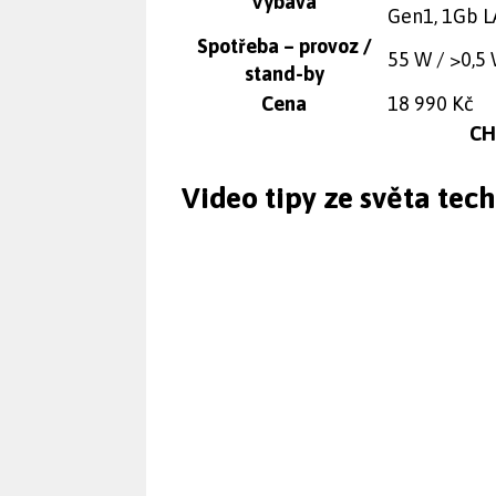
Výbava
Gen1, 1Gb L
Spotřeba – provoz /
55 W / >0,5
stand-by
Cena
18 990 Kč
CHI
Video tipy ze světa tec