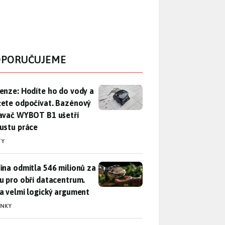
PORUČUJEME
enze: Hodíte ho do vody a můžete odpočívat. Bazénový vysava
enze: Hodíte ho do vody a
ete odpočívat. Bazénový
avač WYBOT B1 ušetří
ustu práce
TY
ina odmítla 546 milionů za půdu pro obří datacentrum. Měla 
ina odmítla 546 milionů za
u pro obří datacentrum.
a velmi logický argument
INKY