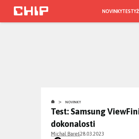
Přejít
k
NOVINKY
TESTY
Ž
hlavnímu
obsahu
>
NOVINKY
Test: Samsung ViewFini
dokonalosti
Michal Bareš
28.03.2023