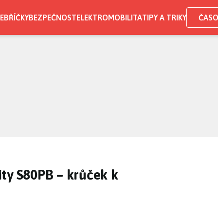
EBŘÍČKY
BEZPEČNOST
ELEKTROMOBILITA
TIPY A TRIKY
ČASO
ty S80PB – krůček k