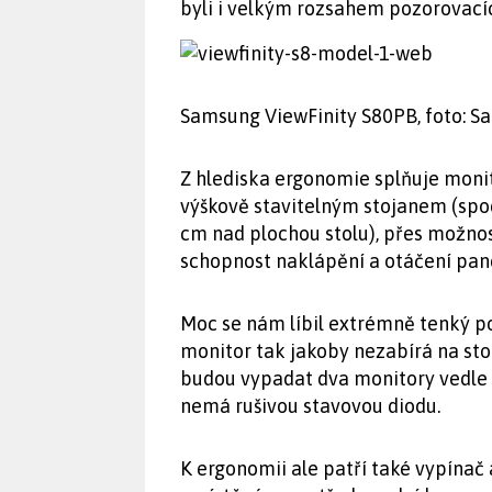
byli i velkým rozsahem pozorovacíc
Samsung ViewFinity S80PB, foto: 
Z hlediska ergonomie splňuje monit
výškově stavitelným stojanem (spod
cm nad plochou stolu), přes možno
schopnost naklápění a otáčení pan
Moc se nám líbil extrémně tenký p
monitor tak jakoby nezabírá na s
budou vypadat dva monitory vedle 
nemá rušivou stavovou diodu.
K ergonomii ale patří také vypínač 