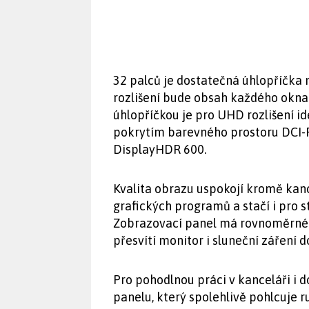
32 palců je dostatečná úhlopříčka
rozlišení bude obsah každého okna s
úhlopříčkou je pro UHD rozlišení ide
pokrytím barevného prostoru DCI-P
DisplayHDR 600.
Kvalita obrazu uspokojí kromě kan
grafických programů a stačí i pro s
Zobrazovací panel má rovnoměrné p
přesvítí monitor i sluneční záření 
Pro pohodlnou práci v kanceláři i 
panelu, který spolehlivě pohlcuje r