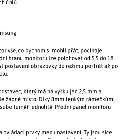
h úhlů.
Samsung
or vše, co bychom si mohli přát, počínaje
ní hranu monitoru lze polohovat od 5,5 do 18
st postavení obrazovky do režimu portrét až po
elu.
odstavec, který má na výšku jen 2,5 mm a
tole žádné místo. Díky 8mm tenkým rámečkům
sebe téměř jednolitě. Přední panel monitoru
a ovládací prvky menu nastavení. Ty jsou sice