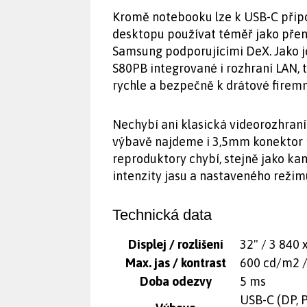
Kromě notebooku lze k USB-C připoj
desktopu používat téměř jako přeno
Samsung podporujícími DeX. Jako 
S80PB integrované i rozhraní LAN,
rychle a bezpečně k drátové firemní
Nechybí ani klasická videorozhraní
výbavě najdeme i 3,5mm konektor p
reproduktory chybí, stejně jako ka
intenzity jasu a nastaveného režim
Technická data
Displej / rozlišení
32" / 3 840 
Max. jas / kontrast
600 cd/m2 / 
Doba odezvy
5 ms
USB-C (DP, P