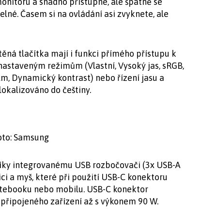
onitoru a snadno přístupné, ale špatně se
elné. Časem si na ovládání asi zvyknete, ale
stěná tlačítka mají i funkci přímého přístupu k
dnastaveným režimům (Vlastní, Vysoký jas, sRGB,
lm, Dynamický kontrast) nebo řízení jasu a
okalizováno do češtiny.
oto: Samsung
Díky integrovanému USB rozbočovači (3x USB-A
ici a myš, které při použití USB-C konektoru
otebooku nebo mobilu. USB-C konektor
 připojeného zařízení až s výkonem 90 W.