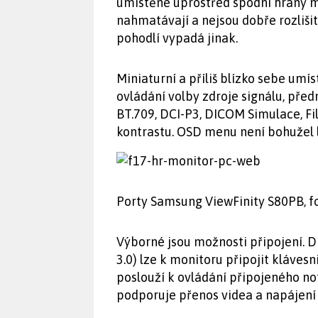
umístěné uprostřed spodní hrany m
nahmatávají a nejsou dobře rozlišit
pohodlí vypadá jinak.
Miniaturní a příliš blízko sebe umí
ovládání volby zdroje signálu, pře
BT.709, DCI-P3, DICOM Simulace, Fi
kontrastu. OSD menu není bohužel l
Porty Samsung ViewFinity S80PB, f
Výborné jsou možnosti připojení. 
3.0) lze k monitoru připojit klávesn
poslouží k ovládání připojeného n
podporuje přenos videa a napájení