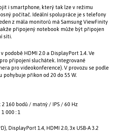
it i smartphone, který tak lze v režimu
sný počítač. Ideální spolupráce je s telefony
jeden z mála monitorů má Samsung ViewFinity
 takže připojený notebook může být připojen
 síti.
 v podobě HDMI 2.0 a DisplayPort 1.4. Ve
ro připojení sluchátek. Integrované
mera pro videokonference). V provozu se podle
u pohybuje příkon od 20 do 55 W.
x 2 160 bodů / matný / IPS / 60 Hz
1 000 : 1
D), DisplayPort 1.4, HDMI 2.0, 3x USB-A 3.2