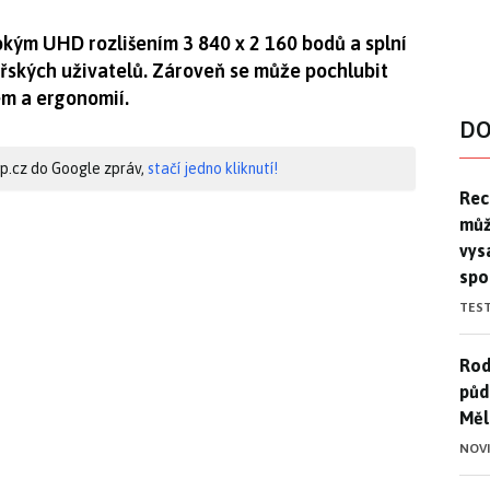
kým UHD rozlišením 3 840 x 2 160 bodů a splní
řských uživatelů. Zároveň se může pochlubit
m a ergonomií.
DO
hip.cz do Google zpráv,
stačí jedno kliknutí!
Rec
Rec
můž
vys
spo
TES
Rod
Rod
půd
Měl
NOV