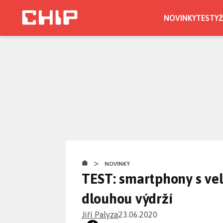
Přejít
k
NOVINKY
TESTY
Ž
hlavnímu
obsahu
>
NOVINKY
TEST: smartphony s ve
dlouhou výdrží
Jiří Palyza
23.06.2020