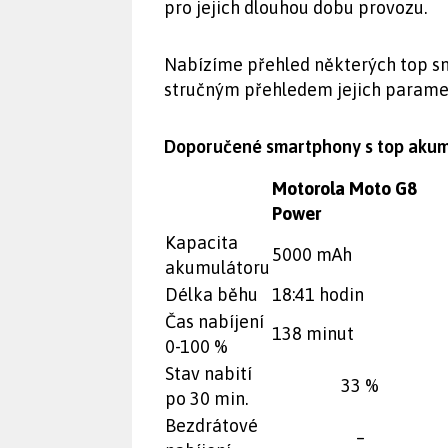
pro jejich dlouhou dobu provozu.
Nabízíme přehled některých top sm
stručným přehledem jejich parame
Doporučené smartphony s top akum
Motorola Moto G8
Power
Kapacita
5000 mAh
akumulátoru
Délka běhu
18:41 hodin
Čas nabíjení
138 minut
0-100 %
Stav nabití
33 %
po 30 min.
Bezdrátové
–