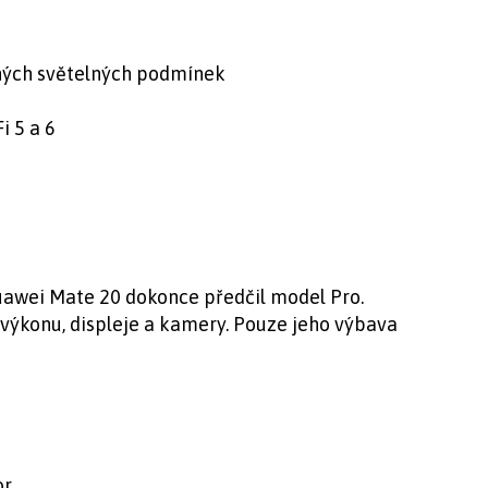
ených světelných podmínek
i 5 a 6
awei Mate 20 dokonce předčil model Pro.
 výkonu, displeje a kamery. Pouze jeho výbava
or