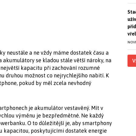
Stač
Sta
uži
při
vře
NOV
ky neustále a ne vždy máme dostatek času a
a akumulátory se kladou stále větší nároky, na
V
 největší kapacitu při zachování rozumné
anu druhou možnost co nejrychlejšího nabití. K
tphone, pokud by měl zcela nevhodný
rtphonech je akumulátor vestavěný. Mít v
rychlou výměnu je bezpředmětné. Ne každý
owerbanku. O to důležitější je, aby smartphony
u kapacitou, poskytujícími dostatek energie