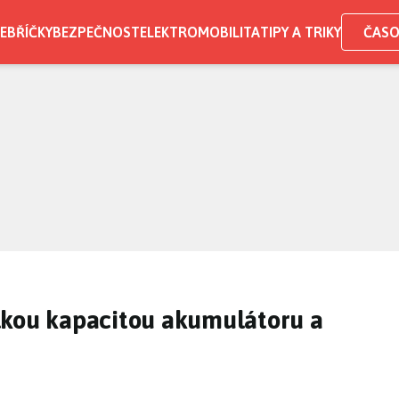
EBŘÍČKY
BEZPEČNOST
ELEKTROMOBILITA
TIPY A TRIKY
ČASO
lkou kapacitou akumulátoru a