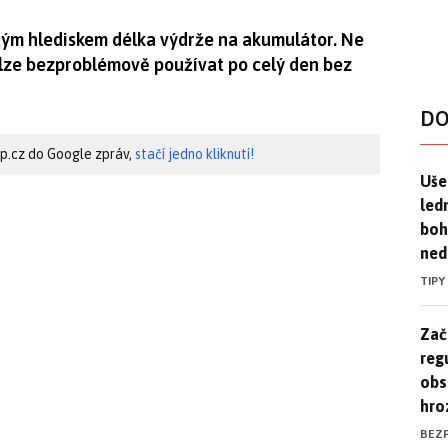
tým hlediskem délka výdrže na akumulátor. Ne
ze bezproblémově používat po celý den bez
DO
hip.cz do Google zpráv,
stačí jedno kliknutí!
Uše
Uše
led
boh
ned
TIPY
Zač
Zač
reg
obs
hro
BEZ