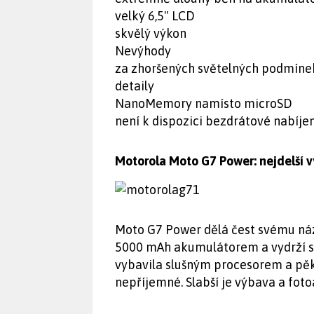
velký 6,5" LCD
skvělý výkon
Nevýhody
za zhoršených světelných podmínek
detaily
NanoMemory namísto microSD
není k dispozici bezdrátové nabíjen
Motorola Moto G7 Power: nejdelší 
Moto G7 Power dělá čest svému náz
5000 mAh akumulátorem a vydrží s 
vybavila slušným procesorem a pěkn
nepříjemné. Slabší je výbava a foto