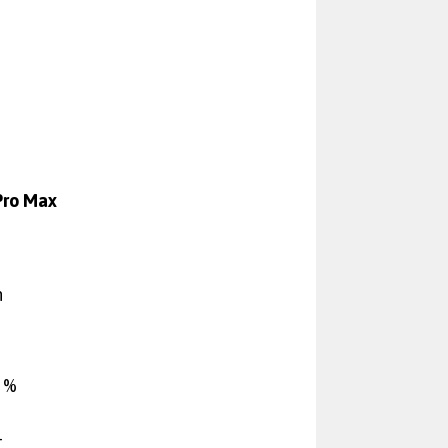
Pro Max
n
 %
+