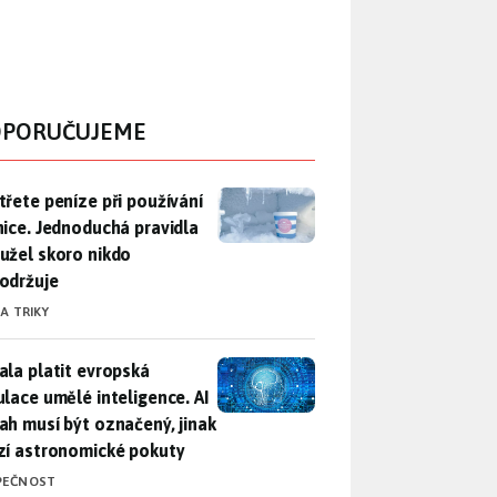
PORUČUJEME
třete peníze při používání lednice. Jednoduchá pravidla bohuž
třete peníze při používání
nice. Jednoduchá pravidla
užel skoro nikdo
održuje
 A TRIKY
ala platit evropská regulace umělé inteligence. AI obsah musí
ala platit evropská
ulace umělé inteligence. AI
ah musí být označený, jinak
zí astronomické pokuty
PEČNOST