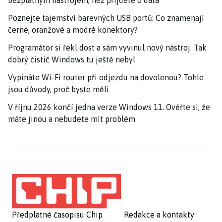
bezplatným nástrojem, než přijdete o data
Poznejte tajemství barevných USB portů: Co znamenají
černé, oranžové a modré konektory?
Programátor si řekl dost a sám vyvinul nový nástroj. Tak
dobrý čistič Windows tu ještě nebyl
Vypínáte Wi-Fi router při odjezdu na dovolenou? Tohle
jsou důvody, proč byste měli
V říjnu 2026 končí jedna verze Windows 11. Ověřte si, že
máte jinou a nebudete mít problém
Předplatné časopisu Chip
Redakce a kontakty