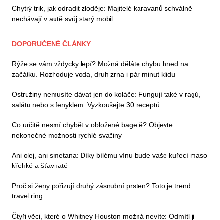
Chytrý trik, jak odradit zloděje: Majitelé karavanů schválně
nechávají v autě svůj starý mobil
DOPORUČENÉ ČLÁNKY
Rýže se vám vždycky lepí? Možná děláte chybu hned na
začátku. Rozhoduje voda, druh zrna i pár minut klidu
Ostružiny nemusíte dávat jen do koláče: Fungují také v ragú,
salátu nebo s fenyklem. Vyzkoušejte 30 receptů
Co určitě nesmí chybět v obložené bagetě? Objevte
nekonečné možnosti rychlé svačiny
Ani olej, ani smetana: Díky bílému vínu bude vaše kuřecí maso
křehké a šťavnaté
Proč si ženy pořizují druhý zásnubní prsten? Toto je trend
travel ring
Čtyři věci, které o Whitney Houston možná nevíte: Odmítl ji