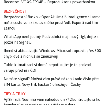
Recenze: JVC XS-E934B – Reproduktor s powerbankou
BEZPEČNOST
Bezpečnostní fiasko v OpenAI: Umělá inteligence si sama
našla cestu ven z izolovaného prostředí. Experti nad tím
žasnou
WhatsApp není jediný. Podvodníci mají nový fígl, dejte si
pozor na Signalu
Ihned si aktualizujte Windows. Microsoft opravil přes 600
chyb, dvě z nich už se zneužívají
Tuhle klimatizaci si domů nepořizujte: je to podvod,
varuje před ní i ČOI
Nemáte signál? Možná vám právě někdo krade číslo přes
SIM kartu. Nový trik hackerů ohrožuje i Čechy
TIPY A TRIKY
Ajťák radí: Neumírá vám náhodou disk? Zkontrolujte si ho