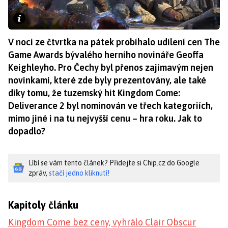
V noci ze čtvrtka na pátek probíhalo udílení cen The
Game Awards bývalého herního novináře Geoffa
Keighleyho. Pro Čechy byl přenos zajímavým nejen
novinkami, které zde byly prezentovány, ale také
díky tomu, že tuzemský hit Kingdom Come:
Deliverance 2 byl nominován ve třech kategoriích,
mimo jiné i na tu nejvyšší cenu – hra roku. Jak to
dopadlo?
Líbí se vám tento článek? Přidejte si Chip.cz do Google
zpráv,
stačí jedno kliknutí!
Kapitoly článku
Kingdom Come bez ceny, vyhrálo Clair Obscur