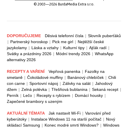
© 2003—2026 BurdaMedia Extra s.r.o.
DOPORUČUJEME
Děsivá telefonní čísla
|
Slovník puberťáků
|
Partnerský horoskop
|
Pick me girl
|
Nejtěžší české
jazykolamy
|
Láska a vztahy
|
Kulturní tipy
|
Ajťák radí
|
Svátky a prázdniny 2026
|
Módní trendy 2026
|
WhatsApp
alternativy 2026
RECEPTY A VAŘENÍ
Vepřová panenka
|
Fazolky na
smetaně
|
Čokoládové muffiny
|
Banánový chlebíček
|
Chili
con carne
|
Sportovní nápoj
|
Zálivky na salát
|
Jahodový
džem
|
Zelná polévka
|
Třešňová bublanina
|
Sekaná recept
|
Perník
|
Lečo
|
Recepty s rybízem
|
Domácí housky
|
Zapečené brambory s uzeným
AKTUÁLNÍ TÉMATA
Jak nastavit Wi-Fi
|
Varování před
kyberútoky
|
Instalace Windows 11 na starší počítač
|
Nový
skládací Samsung
|
Konec modré smrti Windows?
|
Windows