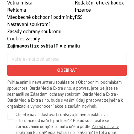
Volná místa
Redakční etický kodex
Reklama
Inzerce
Všeobecné obchodní podmínky
RSS
Nastavení soukromí
Zásady ochrany soukromí
Cookies zásady
Zajímavosti ze světa IT v e-mailu
ODEBÍRAT
Přihlášením k newsletteru souhlasíte s
Obchodními podmínkami
společnosti BurdaMedia Extra s.r.o.
a potvrzujete, že jste se
seznámili se
Zásadami ochrany soukromí BurdaMedia Extra -
BurdaMedia Extra s.r.o.
bude s Vašimi údaji pracovat zejména k
organizaci a vyhodnocení akce a zasílání novinek.
Chcete navíc dostávat i další zajímavé a exkluzivní
informace od našich partnerů? Pokud souhlasíte se
zpracováním údajů k tomuto účelu podle
Zásad ochrany
soukromí BurdaMedia Extra s.r.o.
, zaškrtněte toto pole.