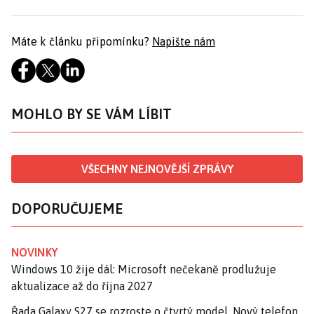
Máte k článku připomínku?
Napište nám
MOHLO BY SE VÁM LÍBIT
VŠECHNY NEJNOVĚJŠÍ ZPRÁVY
DOPORUČUJEME
NOVINKY
Windows 10 žije dál: Microsoft nečekaně prodlužuje
aktualizace až do října 2027
Řada Galaxy S27 se rozroste o čtvrtý model. Nový telefon