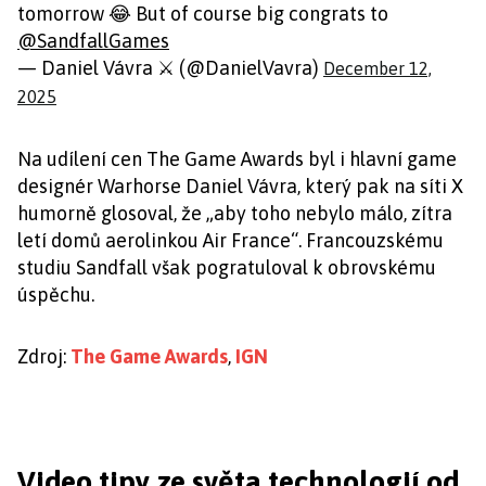
tomorrow 😂 But of course big congrats to
@SandfallGames
— Daniel Vávra ⚔ (@DanielVavra)
December 12,
2025
Na udílení cen The Game Awards byl i hlavní game
designér Warhorse Daniel Vávra, který pak na síti X
humorně glosoval, že „aby toho nebylo málo, zítra
letí domů aerolinkou Air France“. Francouzskému
studiu Sandfall však pogratuloval k obrovskému
úspěchu.
Zdroj:
The Game Awards
,
IGN
Video tipy ze světa technologií od