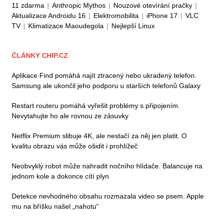
11 zdarma
|
Anthropic Mythos
|
Nouzové otevírání pračky
|
Aktualizace Androidu 16
|
Elektromobilita
|
iPhone 17
|
VLC
TV
|
Klimatizace Maoudegola
|
Nejlepší Linux
ČLÁNKY CHIP.CZ
Aplikace Find pomáhá najít ztracený nebo ukradený telefon.
Samsung ale ukončil jeho podporu u starších telefonů Galaxy
Restart routeru pomáhá vyřešit problémy s připojením.
Nevytahujte ho ale rovnou ze zásuvky
Netflix Premium slibuje 4K, ale nestačí za něj jen platit. O
kvalitu obrazu vás může ošidit i prohlížeč
Neobvyklý robot může nahradit nočního hlídače. Balancuje na
jednom kole a dokonce cítí plyn
Detekce nevhodného obsahu rozmazala video se psem. Apple
mu na bříšku našel „nahotu“