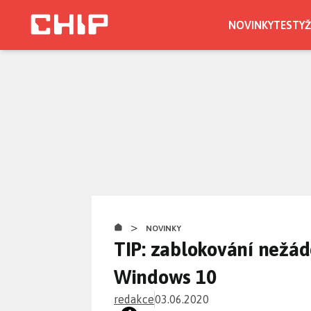
Přejít
k
NOVINKY
TESTY
Ž
hlavnímu
obsahu
>
NOVINKY
TIP: zablokování nežád
Windows 10
redakce
03.06.2020