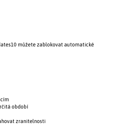
ates10 můžete zablokovat automatické
acím
rčitá období
hovat zranitelnosti