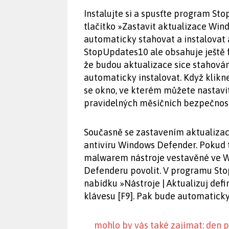
Instalujte si a spusťte program St
tlačítko »Zastavit aktualizace Win
automaticky stahovat a instalovat
StopUpdates10 ale obsahuje ještě fu
že budou aktualizace sice stahová
automaticky instalovat. Když klikne
se okno, ve kterém můžete nastavit
pravidelných měsíčních bezpečnost
Současně se zastavením aktualizac
antiviru Windows Defender. Pokud 
malwarem nástroje vestavěné ve W
Defenderu povolit. V programu Sto
nabídku »Nástroje | Aktualizuj def
klávesu [F9]. Pak bude automatic
mohlo by vás také zajímat: den 