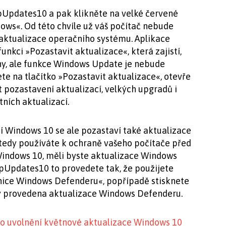
opUpdates10 a pak klikněte na velké červené
dows«. Od této chvíle už váš počítač nebude
 aktualizace operačního systému. Aplikace
nkci »Pozastavit aktualizace«, která zajistí,
ny, ale funkce Windows Update je nebude
te na tlačítko »Pozastavit aktualizace«, otevře
 pozastavení aktualizací, velkých upgradů i
ních aktualizací.
í Windows 10 se ale pozastaví také aktualizace
tedy používáte k ochraně vašeho počítače před
indows 10, měli byste aktualizace Windows
pUpdates10 to provedete tak, že použijete
inice Windows Defenderu«, popřípadě stisknete
ky provedena aktualizace Windows Defenderu.
po uvolnění květnové aktualizace Windows 10