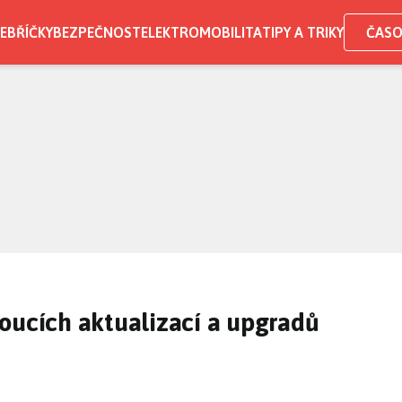
EBŘÍČKY
BEZPEČNOST
ELEKTROMOBILITA
TIPY A TRIKY
ČASO
oucích aktualizací a upgradů