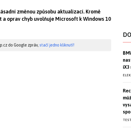
 zásadní změnou způsobu aktualizací. Kromě
t a oprav chyb uvolňuje Microsoft k Windows 10
DO
hip.cz do Google zpráv,
stačí jedno kliknutí!
BMW
BMW
nas
iX3
ELE
Rec
Rec
můž
vys
spo
TES