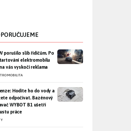
PORUČUJEME
 porušilo slib řidičům. Po nastartování elektromobilu iX3 na 
 porušilo slib řidičům. Po
tartování elektromobilu
 na vás vyskočí reklama
KTROMOBILITA
enze: Hodíte ho do vody a můžete odpočívat. Bazénový vysava
enze: Hodíte ho do vody a
ete odpočívat. Bazénový
avač WYBOT B1 ušetří
ustu práce
TY