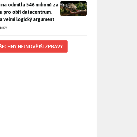
ina odmítla 546 milionů za půdu pro obří datacentrum. Měla 
ina odmítla 546 milionů za
u pro obří datacentrum.
a velmi logický argument
INKY
ŠECHNY NEJNOVĚJŠÍ ZPRÁVY