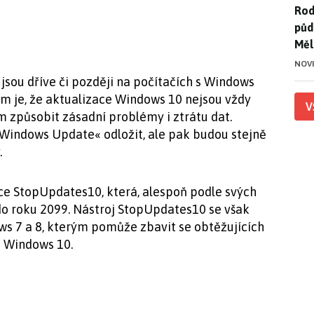
Rod
Rod
půd
Měl
NOV
jsou dříve či později na počítačích s Windows
m je, že aktualizace Windows 10 nejsou vždy
V
 způsobit zásadní problémy i ztrátu dat.
»Windows Update« odložit, ale pak budou stejně
.
ace StopUpdates10, která, alespoň podle svých
 do roku 2099. Nástroj StopUpdates10 se však
s 7 a 8, kterým pomůže zbavit se obtěžujících
i Windows 10.