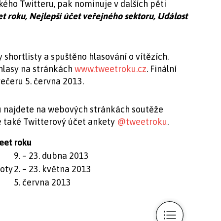
ého Twitteru, pak nominuje v dalších pěti
t roku, Nejlepší účet veřejného sektoru, Událost
hortlisty a spuštěno hlasování o vítězích.
hlasy na stránkách
www.tweetroku.cz
. Finální
ečeru 5. června 2013.
u najdete na webových stránkách soutěže
e také Twitterový účet ankety
@tweetroku
.
eet roku
9. – 23. dubna 2013
roty
2. – 23. května 2013
5. června 2013