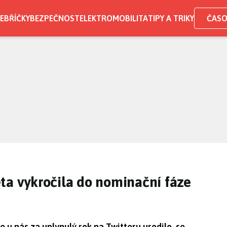
EBŘÍČKY
BEZPEČNOST
ELEKTROMOBILITA
TIPY A TRIKY
ČASO
ta vykročila do nominační fáze
e u nás za uplynulý rok na Twitteru urodilo, se