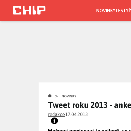
Přejít
k
NOVINKY
TESTY
Ž
hlavnímu
obsahu
>
NOVINKY
Tweet roku 2013 - anke
redakce
17.04.2013
Možnost nominovat to nejlepší, co s