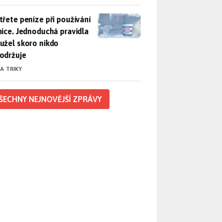
třete peníze při používání lednice. Jednoduchá pravidla bohuž
třete peníze při používání
nice. Jednoduchá pravidla
užel skoro nikdo
održuje
 A TRIKY
ŠECHNY NEJNOVĚJŠÍ ZPRÁVY