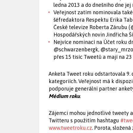
ledna 2013 a do dnešního dne jej
Veřejnost zatím nominovala také 
šéfredaktora Respektu Erika Tab
České televize Roberta Zárubu 
Hospodářských novin Jindřicha Šíd
Nejvíce nominací na Účet roku dr
@schwarzenbergk, @stary_mrzout 
přes 15 tisíc Tweetů a mají na 23 
Anketa Tweet roku odstartovala 9.
kategoriích. Veřejnost má k dispoz
podporuje generální partner anket
Médium roku
.
Zájemci mohou jednotlivé tweety a
Twitteru s použitím hashtagu
#twe
www.tweetroku.cz
. Porota, složená