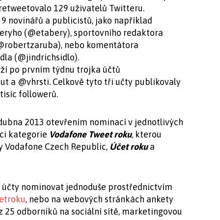
 retweetovalo 129 uživatelů Twitteru.
9 novinářů a publicistů, jako například
eryho (@etabery), sportovního redaktora
(@robertzaruba), nebo komentátora
la (@jindrichsidlo).
ží po prvním týdnu trojka účtů
a @vhrsti. Celkově tyto tři učty publikovaly
tisíc followerů.
 dubna 2013 otevřením nominací v jednotlivých
ici kategorie
Vodafone Tweet roku
, kterou
y Vodafone Czech Republic,
Účet roku
a
 účty nominovat jednoduše prostřednictvím
etroku
, nebo na webových stránkách ankety
 z 25 odborníků na sociální sítě, marketingovou