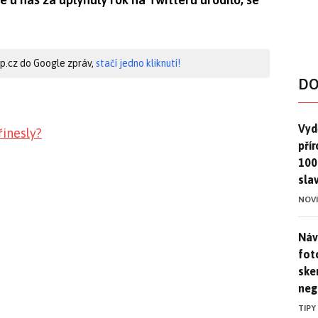
hip.cz do Google zpráv,
stačí jedno kliknutí!
DO
Vydě
Vydě
inesly?
pří
100
sla
NOV
Náv
Náv
fot
ske
neg
TIPY