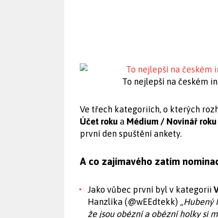
To nejlepší na českém i
Ve třech kategoriích, o kterých roz
Účet roku
a
Médium / Novinář roku
první den spuštění ankety.
A co zajímavého zatím nominac
Jako vůbec první byl v kategorii
Hanzlíka (@wEEdtekk)
„Hubený ho
že jsou obézní a obézní holky si my