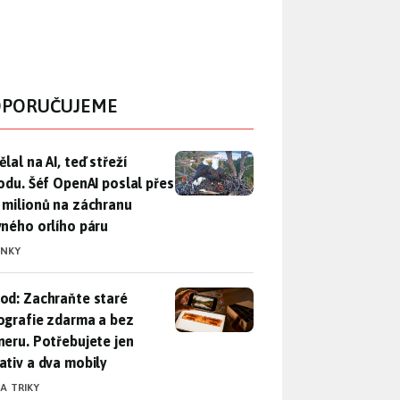
PORUČUJEME
lal na AI, teď střeží přírodu. Šéf OpenAI poslal přes 100 mili
lal na AI, teď střeží
rodu. Šéf OpenAI poslal přes
 milionů na záchranu
vného orlího páru
INKY
od: Zachraňte staré fotografie zdarma a bez skeneru. Potřebuje
od: Zachraňte staré
ografie zdarma a bez
neru. Potřebujete jen
ativ a dva mobily
 A TRIKY