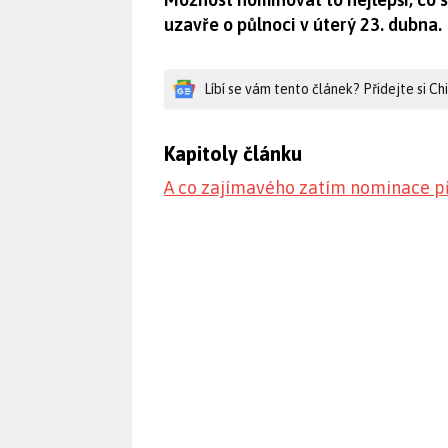
uzavře o půlnoci v úterý 23. dubna.
Líbí se vám tento článek? Přidejte si C
Kapitoly článku
A co zajímavého zatím nominace př