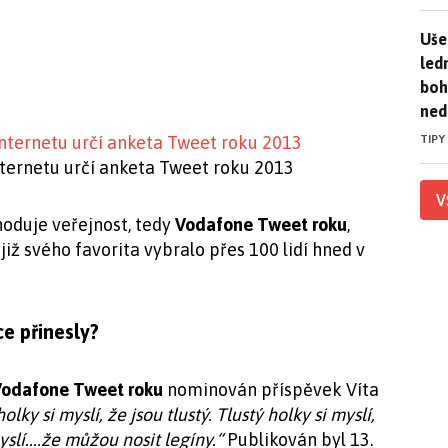
Uše
Uše
led
boh
ned
TIPY
nternetu určí anketa Tweet roku 2013
V
hoduje veřejnost, tedy
Vodafone Tweet roku
,
již svého favorita vybralo přes 100 lidí hned v
e přinesly?
Vodafone Tweet roku
nominován příspěvek Víta
lky si myslí, že jsou tlustý. Tlustý holky si myslí,
slí....že můžou nosit legíny.“
Publikován byl 13.