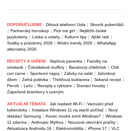
DOPORUČUJEME
Děsivá telefonní čísla
|
Slovník puberťáků
|
Partnerský horoskop
|
Pick me girl
|
Nejtěžší české
jazykolamy
|
Láska a vztahy
|
Kulturní tipy
|
Ajťák radí
|
Svátky a prázdniny 2026
|
Módní trendy 2026
|
WhatsApp
alternativy 2026
RECEPTY A VAŘENÍ
Vepřová panenka
|
Fazolky na
smetaně
|
Čokoládové muffiny
|
Banánový chlebíček
|
Chili
con carne
|
Sportovní nápoj
|
Zálivky na salát
|
Jahodový
džem
|
Zelná polévka
|
Třešňová bublanina
|
Sekaná recept
|
Perník
|
Lečo
|
Recepty s rybízem
|
Domácí housky
|
Zapečené brambory s uzeným
AKTUÁLNÍ TÉMATA
Jak nastavit Wi-Fi
|
Varování před
kyberútoky
|
Instalace Windows 11 na starší počítač
|
Nový
skládací Samsung
|
Konec modré smrti Windows?
|
Windows
11 zdarma
|
Anthropic Mythos
|
Nouzové otevírání pračky
|
Aktualizace Androidu 16
|
Elektromobilita
|
iPhone 17
|
VLC