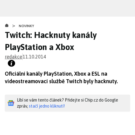
Přejít
k
hlavnímu
>
obsahu
NOVINKY
Twitch: Hacknuty kanály
PlayStation a Xbox
redakce
11.10.2014
Oficiální kanály PlayStation, Xbox a ESL na
videostreamovací službě Twitch byly hacknuty.
Líbí se vám tento článek? Přidejte si Chip.cz do Google
zpráv,
stačí jedno kliknutí!