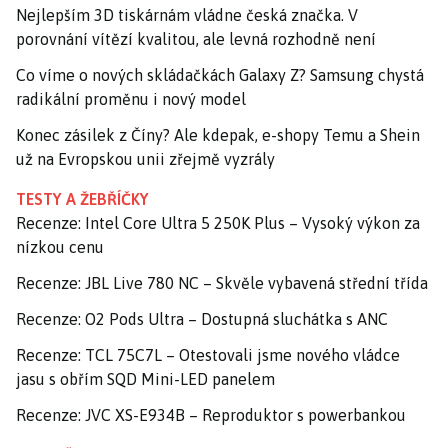
Nejlepším 3D tiskárnám vládne česká značka. V
porovnání vítězí kvalitou, ale levná rozhodně není
Co víme o nových skládačkách Galaxy Z? Samsung chystá
radikální proměnu i nový model
Konec zásilek z Číny? Ale kdepak, e-shopy Temu a Shein
už na Evropskou unii zřejmě vyzrály
TESTY A ŽEBŘÍČKY
Recenze: Intel Core Ultra 5 250K Plus – Vysoký výkon za
nízkou cenu
Recenze: JBL Live 780 NC – Skvěle vybavená střední třída
Recenze: O2 Pods Ultra – Dostupná sluchátka s ANC
Recenze: TCL 75C7L – Otestovali jsme nového vládce
jasu s obřím SQD Mini-LED panelem
Recenze: JVC XS-E934B – Reproduktor s powerbankou