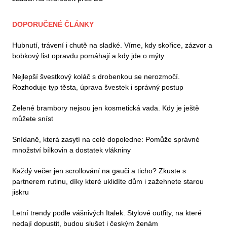
DOPORUČENÉ ČLÁNKY
Hubnutí, trávení i chutě na sladké. Víme, kdy skořice, zázvor a
bobkový list opravdu pomáhají a kdy jde o mýty
Nejlepší švestkový koláč s drobenkou se nerozmočí.
Rozhoduje typ těsta, úprava švestek i správný postup
Zelené brambory nejsou jen kosmetická vada. Kdy je ještě
můžete sníst
Snídaně, která zasytí na celé dopoledne: Pomůže správné
množství bílkovin a dostatek vlákniny
Každý večer jen scrollování na gauči a ticho? Zkuste s
partnerem rutinu, díky které uklidíte dům i zažehnete starou
jiskru
Letní trendy podle vášnivých Italek. Stylové outfity, na které
nedají dopustit, budou slušet i českým ženám