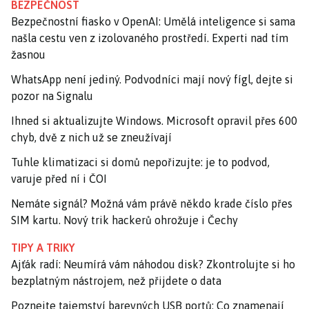
BEZPEČNOST
Bezpečnostní fiasko v OpenAI: Umělá inteligence si sama
našla cestu ven z izolovaného prostředí. Experti nad tím
žasnou
WhatsApp není jediný. Podvodníci mají nový fígl, dejte si
pozor na Signalu
Ihned si aktualizujte Windows. Microsoft opravil přes 600
chyb, dvě z nich už se zneužívají
Tuhle klimatizaci si domů nepořizujte: je to podvod,
varuje před ní i ČOI
Nemáte signál? Možná vám právě někdo krade číslo přes
SIM kartu. Nový trik hackerů ohrožuje i Čechy
TIPY A TRIKY
Ajťák radí: Neumírá vám náhodou disk? Zkontrolujte si ho
bezplatným nástrojem, než přijdete o data
Poznejte tajemství barevných USB portů: Co znamenají