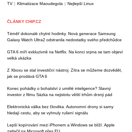
TV
|
Klimatizace Maoudegola
|
Nejlepší Linux
ČLÁNKY CHIP.CZ
Téměř dokonalé chytré hodinky. Nová generace Samsung
Galaxy Watch Ultra2 odstranila nedostatky svého předchůdce
GTA 6 míří exkluzivně na Netflix. Na konci srpna se tam objeví
velká ukázka
Z Xboxu se stal investiční nástroj. Zítra se můžeme dozvědět,
jak se prodává GTA 6
Konec pohádky o bohatství z umělé inteligence? Slavný
investor z filmu Sázka na nejistotu věští trhům drsný pád
Elektronická válka bez člověka. Autonomní drony si samy
hledají cestu, aby se vyhnuly rušení signálu
Lepší kopírování mezi iPhonem a Windows se blíží. Apple
zatlačil na Microsoft přes EU