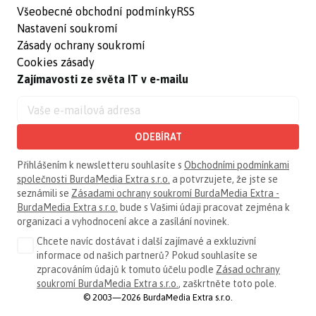
Všeobecné obchodní podmínky
RSS
Nastavení soukromí
Zásady ochrany soukromí
Cookies zásady
Zajímavosti ze světa IT v e-mailu
ODEBÍRAT
Přihlášením k newsletteru souhlasíte s
Obchodními podmínkami
společnosti BurdaMedia Extra s.r.o.
a potvrzujete, že jste se
seznámili se
Zásadami ochrany soukromí BurdaMedia Extra -
BurdaMedia Extra s.r.o.
bude s Vašimi údaji pracovat zejména k
organizaci a vyhodnocení akce a zasílání novinek.
Chcete navíc dostávat i další zajímavé a exkluzivní
informace od našich partnerů? Pokud souhlasíte se
zpracováním údajů k tomuto účelu podle
Zásad ochrany
soukromí BurdaMedia Extra s.r.o.
, zaškrtněte toto pole.
© 2003—2026 BurdaMedia Extra s.r.o.