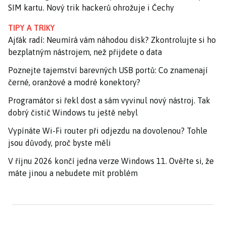
SIM kartu. Nový trik hackerů ohrožuje i Čechy
TIPY A TRIKY
Ajťák radí: Neumírá vám náhodou disk? Zkontrolujte si ho
bezplatným nástrojem, než přijdete o data
Poznejte tajemství barevných USB portů: Co znamenají
černé, oranžové a modré konektory?
Programátor si řekl dost a sám vyvinul nový nástroj. Tak
dobrý čistič Windows tu ještě nebyl
Vypínáte Wi-Fi router při odjezdu na dovolenou? Tohle
jsou důvody, proč byste měli
V říjnu 2026 končí jedna verze Windows 11. Ověřte si, že
máte jinou a nebudete mít problém