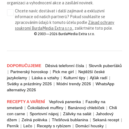
organizaci a vyhodnocení akce a zasílání novinek.
Chcete navíc dostávat i další zajímavé a exkluzivní
informace od našich partnerů? Pokud souhlasíte se
zpracováním údajů k tomuto účelu podle
Zásad ochrany
soukromí BurdaMedia Extra s.r.o.
, zaškrtněte toto pole.
© 2003—2026 BurdaMedia Extra s.r.o.
DOPORUČUJEME
Děsivá telefonní čísla
|
Slovník puberťáků
|
Partnerský horoskop
|
Pick me girl
|
Nejtěžší české
jazykolamy
|
Láska a vztahy
|
Kulturní tipy
|
Ajťák radí
|
Svátky a prázdniny 2026
|
Módní trendy 2026
|
WhatsApp
alternativy 2026
RECEPTY A VAŘENÍ
Vepřová panenka
|
Fazolky na
smetaně
|
Čokoládové muffiny
|
Banánový chlebíček
|
Chili
con carne
|
Sportovní nápoj
|
Zálivky na salát
|
Jahodový
džem
|
Zelná polévka
|
Třešňová bublanina
|
Sekaná recept
|
Perník
|
Lečo
|
Recepty s rybízem
|
Domácí housky
|