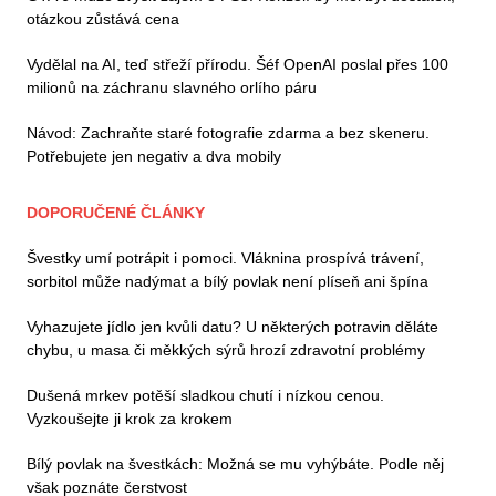
otázkou zůstává cena
Vydělal na AI, teď střeží přírodu. Šéf OpenAI poslal přes 100
milionů na záchranu slavného orlího páru
Návod: Zachraňte staré fotografie zdarma a bez skeneru.
Potřebujete jen negativ a dva mobily
DOPORUČENÉ ČLÁNKY
Švestky umí potrápit i pomoci. Vláknina prospívá trávení,
sorbitol může nadýmat a bílý povlak není plíseň ani špína
Vyhazujete jídlo jen kvůli datu? U některých potravin děláte
chybu, u masa či měkkých sýrů hrozí zdravotní problémy
Dušená mrkev potěší sladkou chutí i nízkou cenou.
Vyzkoušejte ji krok za krokem
Bílý povlak na švestkách: Možná se mu vyhýbáte. Podle něj
však poznáte čerstvost