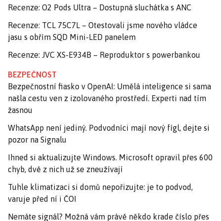
Recenze: O2 Pods Ultra – Dostupná sluchátka s ANC
Recenze: TCL 75C7L – Otestovali jsme nového vládce
jasu s obřím SQD Mini-LED panelem
Recenze: JVC XS-E934B – Reproduktor s powerbankou
BEZPEČNOST
Bezpečnostní fiasko v OpenAI: Umělá inteligence si sama
našla cestu ven z izolovaného prostředí. Experti nad tím
žasnou
WhatsApp není jediný. Podvodníci mají nový fígl, dejte si
pozor na Signalu
Ihned si aktualizujte Windows. Microsoft opravil přes 600
chyb, dvě z nich už se zneužívají
Tuhle klimatizaci si domů nepořizujte: je to podvod,
varuje před ní i ČOI
Nemáte signál? Možná vám právě někdo krade číslo přes