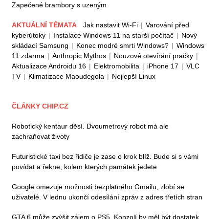
Zapečené brambory s uzeným
AKTUÁLNÍ TÉMATA
Jak nastavit Wi-Fi
|
Varování před
kyberútoky
|
Instalace Windows 11 na starší počítač
|
Nový
skládací Samsung
|
Konec modré smrti Windows?
|
Windows
11 zdarma
|
Anthropic Mythos
|
Nouzové otevírání pračky
|
Aktualizace Androidu 16
|
Elektromobilita
|
iPhone 17
|
VLC
TV
|
Klimatizace Maoudegola
|
Nejlepší Linux
ČLÁNKY CHIP.CZ
Robotický kentaur děsí. Dvoumetrový robot má ale
zachraňovat životy
Futuristické taxi bez řidiče je zase o krok blíž. Bude si s vámi
povídat a řekne, kolem kterých památek jedete
Google omezuje možnosti bezplatného Gmailu, zlobí se
uživatelé. V lednu ukončí odesílání zpráv z adres třetích stran
GTA 6 může zvýšit zájem o PS5. Konzolí by měl být dostatek,