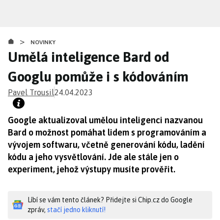
Přejít
k
hlavnímu
>
obsahu
NOVINKY
Umělá inteligence Bard od
Googlu pomůže i s kódováním
Pavel Trousil
24.04.2023
Google aktualizoval umělou inteligenci nazvanou
Bard o možnost pomáhat lidem s programováním a
vývojem softwaru, včetně generování kódu, ladění
kódu a jeho vysvětlování. Jde ale stále jen o
experiment, jehož výstupy musíte prověřit.
Líbí se vám tento článek? Přidejte si Chip.cz do Google
zpráv,
stačí jedno kliknutí!