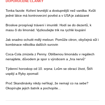
DOPORUČENÉ ČLÁNKY
Tonka fazole: Koření levnější a dostupnější než vanilka. Kvůli
jedné látce má kontroverzní pověst a v USA je zakázané
Broskve prospívají trávení i imunitě: Hodí se do dezertů, k
masu či do limonád. Vyzkoušejte trik na rychlé loupání
Jak snadno ochutit mdlý meloun: Pomůže citron, obyčejná sůl i
kombinace několika dalších surovin
Coca-Cola zmizela z Penny. Oblíbenou limonádu v regálech
nenajdete, důvodem je spor s výrobcem a „hra nervů“
Týdenní horoskop od 10. srpna: Lvům se obrací život, Štíři
uspějí a Ryby zpomalí
Proč Skandinávky nikdy neříkají, že nemají co na sebe?
Okopírujte jejich šatník a pochopíte...