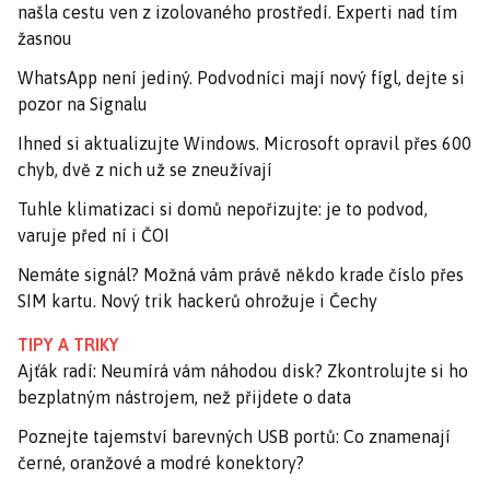
našla cestu ven z izolovaného prostředí. Experti nad tím
žasnou
WhatsApp není jediný. Podvodníci mají nový fígl, dejte si
pozor na Signalu
Ihned si aktualizujte Windows. Microsoft opravil přes 600
chyb, dvě z nich už se zneužívají
Tuhle klimatizaci si domů nepořizujte: je to podvod,
varuje před ní i ČOI
Nemáte signál? Možná vám právě někdo krade číslo přes
SIM kartu. Nový trik hackerů ohrožuje i Čechy
TIPY A TRIKY
Ajťák radí: Neumírá vám náhodou disk? Zkontrolujte si ho
bezplatným nástrojem, než přijdete o data
Poznejte tajemství barevných USB portů: Co znamenají
černé, oranžové a modré konektory?