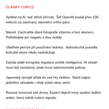
ČLÁNKY CHIP.CZ
Vydělal na AI, teď střeží přírodu. Šéf OpenAI poslal přes 100
milionů na záchranu slavného orlího páru
Návod: Zachraňte staré fotografie zdarma a bez skeneru.
Potřebujete jen negativ a dva mobily
Ušetřete peníze při používání lednice. Jednoduchá pravidla
bohužel skoro nikdo nedodržuje
Začala platit evropská regulace umělé inteligence. AI obsah
musí být označený, jinak hrozí astronomické pokuty
Japonský vývojář přidá do své hry češtinu. Stačil zájem
jediného uživatele i vřelý vztah obou zemí
Rusové inovovali své drony. Expert objevil nový systém ladění
antén, který odolá rušení signálu