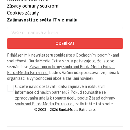
Zásady ochrany soukromí
Cookies zásady
Zajímavosti ze světa IT v e-mailu
ODEBÍRAT
Přihlášením k newsletteru souhlasíte s
Obchodními podmínkami
společnosti BurdaMedia Extra s.r.o.
a potvrzujete, že jste se
seznámili se
Zásadami ochrany soukromí BurdaMedia Extra -
BurdaMedia Extra s.r.o.
bude s Vašimi údaji pracovat zejména k
organizaci a vyhodnocení akce a zasílání novinek.
Chcete navíc dostávat i další zajímavé a exkluzivní
informace od našich partnerů? Pokud souhlasíte se
zpracováním údajů k tomuto účelu podle
Zásad ochrany
soukromí BurdaMedia Extra s.r.o.
, zaškrtněte toto pole.
© 2003—2026 BurdaMedia Extra s.r.o.