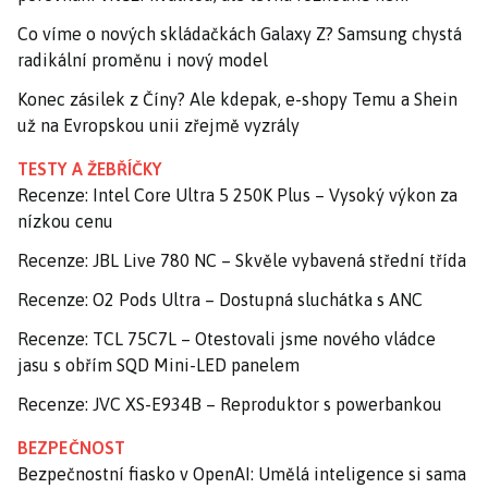
Co víme o nových skládačkách Galaxy Z? Samsung chystá
radikální proměnu i nový model
Konec zásilek z Číny? Ale kdepak, e-shopy Temu a Shein
už na Evropskou unii zřejmě vyzrály
TESTY A ŽEBŘÍČKY
Recenze: Intel Core Ultra 5 250K Plus – Vysoký výkon za
nízkou cenu
Recenze: JBL Live 780 NC – Skvěle vybavená střední třída
Recenze: O2 Pods Ultra – Dostupná sluchátka s ANC
Recenze: TCL 75C7L – Otestovali jsme nového vládce
jasu s obřím SQD Mini-LED panelem
Recenze: JVC XS-E934B – Reproduktor s powerbankou
BEZPEČNOST
Bezpečnostní fiasko v OpenAI: Umělá inteligence si sama