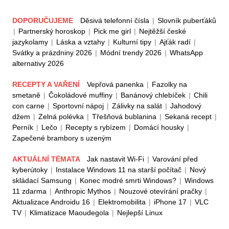
DOPORUČUJEME
Děsivá telefonní čísla
|
Slovník puberťáků
|
Partnerský horoskop
|
Pick me girl
|
Nejtěžší české
jazykolamy
|
Láska a vztahy
|
Kulturní tipy
|
Ajťák radí
|
Svátky a prázdniny 2026
|
Módní trendy 2026
|
WhatsApp
alternativy 2026
RECEPTY A VAŘENÍ
Vepřová panenka
|
Fazolky na
smetaně
|
Čokoládové muffiny
|
Banánový chlebíček
|
Chili
con carne
|
Sportovní nápoj
|
Zálivky na salát
|
Jahodový
džem
|
Zelná polévka
|
Třešňová bublanina
|
Sekaná recept
|
Perník
|
Lečo
|
Recepty s rybízem
|
Domácí housky
|
Zapečené brambory s uzeným
AKTUÁLNÍ TÉMATA
Jak nastavit Wi-Fi
|
Varování před
kyberútoky
|
Instalace Windows 11 na starší počítač
|
Nový
skládací Samsung
|
Konec modré smrti Windows?
|
Windows
11 zdarma
|
Anthropic Mythos
|
Nouzové otevírání pračky
|
Aktualizace Androidu 16
|
Elektromobilita
|
iPhone 17
|
VLC
TV
|
Klimatizace Maoudegola
|
Nejlepší Linux