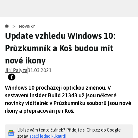
Přejít
k
hlavnímu
>
obsahu
NOVINKY
Update vzhledu Windows 10:
Průzkumník a Koš budou mít
nové ikony
Jiří Palyza
31.03.2021
Windows 10 procházejí optickou změnou. V
sestavení Insider Build 21343 už jsou některé
novinky viditelné: v Průzkumníku souborů jsou nové
ikony a přepracován je i Koš.
Líbí se vám tento článek? Přidejte si Chip.cz do Google
zpráv,
stačí jedno kliknutí!