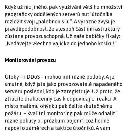
Když už nic jiného, pak využívání většího množství
geograficky oddělených serverů nutí útočníka
rozložit svoji „palebnou sílu“. A výrazně zvyšuje
pravděpodobnost, že alespoň část infrastruktury
zůstane provozuschopná. Už naše babičky říkaly:
„Nedávejte všechna vajíčka do jednoho košíku!“
Monitorování provozu
Útoky – i DDoS – mohou mít různé podoby. A je
smutné, když jste jako provozovatelé napadeného
serveru poslední, kdo je zaregistruje. Už proto, že
ztrácíte drahocenný čas k odpovídající reakci. A
místo malému ohýnku pak čelíte skutečnému
požáru. – Kvalitní monitoring pak může odhalit i
různé pokusy o „průzkum bojem“, což hodně
napoví o záměrech a taktice útočníků. A vám