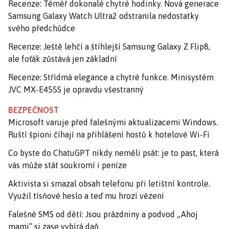
Recenze: Téměř dokonalé chytré hodinky. Nová generace
Samsung Galaxy Watch Ultra2 odstranila nedostatky
svého předchůdce
Recenze: Ještě lehčí a štíhlejší Samsung Galaxy Z Flip8,
ale foťák zůstává jen základní
Recenze: Střídmá elegance a chytré funkce. Minisystém
JVC MX-E455S je opravdu všestranný
BEZPEČNOST
Microsoft varuje před falešnými aktualizacemi Windows.
Ruští špioni číhají na přihlášení hostů k hotelové Wi-Fi
Co byste do ChatuGPT nikdy neměli psát: je to past, která
vás může stát soukromí i peníze
Aktivista si smazal obsah telefonu při letištní kontrole.
Využil tísňové heslo a teď mu hrozí vězení
Falešné SMS od dětí: Jsou prázdniny a podvod „Ahoj
mami“ si zase vybírá daň