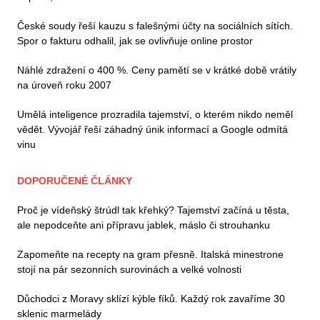
České soudy řeší kauzu s falešnými účty na sociálních sítích.
Spor o fakturu odhalil, jak se ovlivňuje online prostor
Náhlé zdražení o 400 %. Ceny pamětí se v krátké době vrátily
na úroveň roku 2007
Umělá inteligence prozradila tajemství, o kterém nikdo neměl
vědět. Vývojář řeší záhadný únik informací a Google odmítá
vinu
DOPORUČENÉ ČLÁNKY
Proč je vídeňský štrúdl tak křehký? Tajemství začíná u těsta,
ale nepodceňte ani přípravu jablek, máslo či strouhanku
Zapomeňte na recepty na gram přesně. Italská minestrone
stojí na pár sezonních surovinách a velké volnosti
Důchodci z Moravy sklízí kýble fíků. Každý rok zavaříme 30
sklenic marmelády