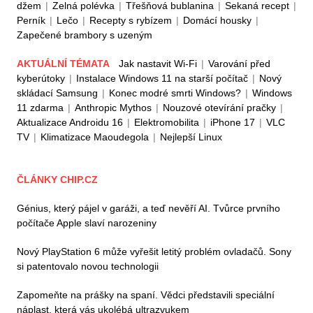
džem
|
Zelná polévka
|
Třešňová bublanina
|
Sekaná recept
|
Perník
|
Lečo
|
Recepty s rybízem
|
Domácí housky
|
Zapečené brambory s uzeným
AKTUÁLNÍ TÉMATA
Jak nastavit Wi-Fi
|
Varování před
kyberútoky
|
Instalace Windows 11 na starší počítač
|
Nový
skládací Samsung
|
Konec modré smrti Windows?
|
Windows
11 zdarma
|
Anthropic Mythos
|
Nouzové otevírání pračky
|
Aktualizace Androidu 16
|
Elektromobilita
|
iPhone 17
|
VLC
TV
|
Klimatizace Maoudegola
|
Nejlepší Linux
ČLÁNKY CHIP.CZ
Génius, který pájel v garáži, a teď nevěří AI. Tvůrce prvního
počítače Apple slaví narozeniny
Nový PlayStation 6 může vyřešit letitý problém ovladačů. Sony
si patentovalo novou technologii
Zapomeňte na prášky na spaní. Vědci představili speciální
náplast, která vás ukolébá ultrazvukem