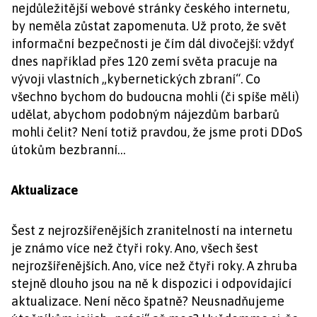
nejdůležitější webové stránky českého internetu,
by neměla zůstat zapomenuta. Už proto, že svět
informační bezpečnosti je čím dál divočejší: vždyť
dnes například přes 120 zemí světa pracuje na
vývoji vlastních „kybernetických zbraní“. Co
všechno bychom do budoucna mohli (či spíše měli)
udělat, abychom podobným nájezdům barbarů
mohli čelit? Není totiž pravdou, že jsme proti DDoS
útokům bezbranní…
Aktualizace
Šest z nejrozšířenějších zranitelností na internetu
je známo více než čtyři roky. Ano, všech šest
nejrozšířenějších. Ano, více než čtyři roky. A zhruba
stejně dlouho jsou na ně k dispozici i odpovídající
aktualizace. Není něco špatně? Neusnadňujeme