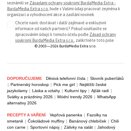
seznámili se
Zásadami ochrany soukromí BurdaMedia Extra -
BurdaMedia Extra s.r.o.
bude s Vašimi údaji pracovat zejména k
organizaci a vyhodnocení akce a zasílání novinek.
Chcete navíc dostávat i další zajímavé a exkluzivní
informace od našich partnerů? Pokud souhlasíte se
zpracováním údajů k tomuto účelu podle
Zásad ochrany
soukromí BurdaMedia Extra s.r.o.
, zaškrtněte toto pole.
© 2003—2026 BurdaMedia Extra s.r.o.
DOPORUČUJEME
Děsivá telefonní čísla
|
Slovník puberťáků
|
Partnerský horoskop
|
Pick me girl
|
Nejtěžší české
jazykolamy
|
Láska a vztahy
|
Kulturní tipy
|
Ajťák radí
|
Svátky a prázdniny 2026
|
Módní trendy 2026
|
WhatsApp
alternativy 2026
RECEPTY A VAŘENÍ
Vepřová panenka
|
Fazolky na
smetaně
|
Čokoládové muffiny
|
Banánový chlebíček
|
Chili
con carne
|
Sportovní nápoj
|
Zálivky na salát
|
Jahodový