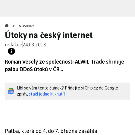
Přejít
k
hlavnímu
>
obsahu
NOVINKY
Útoky na český internet
redakce
24.03.2013
Roman Veselý ze společnosti ALWIL Trade shrnuje
palbu DDoS útoků v ČR...
Líbí se vám tento článek? Přidejte si Chip.cz do Google
zpráv,
stačí jedno kliknutí!
Palba, která od 4. do 7. března zasáhla