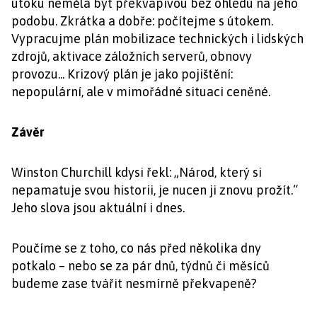
útoku neměla být překvapivou bez ohledu na jeho
podobu. Zkrátka a dobře: počítejme s útokem.
Vypracujme plán mobilizace technických i lidských
zdrojů, aktivace záložních serverů, obnovy
provozu... Krizový plán je jako pojištění:
nepopulární, ale v mimořádné situaci ceněné.
Závěr
Winston Churchill kdysi řekl: „Národ, který si
nepamatuje svou historii, je nucen ji znovu prožít.“
Jeho slova jsou aktuální i dnes.
Poučíme se z toho, co nás před několika dny
potkalo – nebo se za pár dnů, týdnů či měsíců
budeme zase tvářit nesmírně překvapeně?