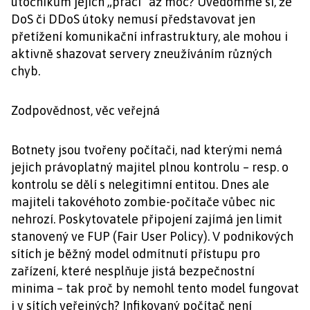
útočníkům jejich „práci“ až moc? Uvědomme si, že
DoS či DDoS útoky nemusí představovat jen
přetížení komunikační infrastruktury, ale mohou i
aktivně shazovat servery zneužíváním různých
chyb.
Zodpovědnost, věc veřejná
Botnety jsou tvořeny počítači, nad kterými nemá
jejich právoplatný majitel plnou kontrolu – resp. o
kontrolu se dělí s nelegitimní entitou. Dnes ale
majiteli takovéhoto zombie-počítače vůbec nic
nehrozí. Poskytovatele připojení zajímá jen limit
stanovený ve FUP (Fair User Policy). V podnikových
sítích je běžný model odmítnutí přístupu pro
zařízení, které nesplňuje jistá bezpečnostní
minima – tak proč by nemohl tento model fungovat
i v sítích veřejných? Infikovaný počítač není