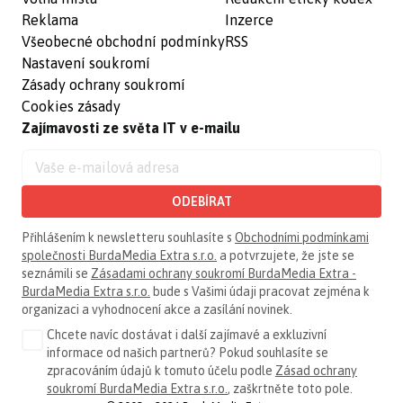
Reklama
Inzerce
Všeobecné obchodní podmínky
RSS
Nastavení soukromí
Zásady ochrany soukromí
Cookies zásady
Zajímavosti ze světa IT v e-mailu
ODEBÍRAT
Přihlášením k newsletteru souhlasíte s
Obchodními podmínkami
společnosti BurdaMedia Extra s.r.o.
a potvrzujete, že jste se
seznámili se
Zásadami ochrany soukromí BurdaMedia Extra -
BurdaMedia Extra s.r.o.
bude s Vašimi údaji pracovat zejména k
organizaci a vyhodnocení akce a zasílání novinek.
Chcete navíc dostávat i další zajímavé a exkluzivní
informace od našich partnerů? Pokud souhlasíte se
zpracováním údajů k tomuto účelu podle
Zásad ochrany
soukromí BurdaMedia Extra s.r.o.
, zaškrtněte toto pole.