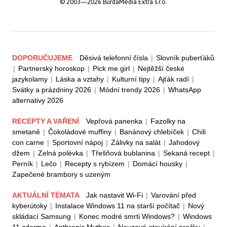
© 2003—2026 BurdaMedia Extra s.r.o.
DOPORUČUJEME
Děsivá telefonní čísla
|
Slovník puberťáků
|
Partnerský horoskop
|
Pick me girl
|
Nejtěžší české
jazykolamy
|
Láska a vztahy
|
Kulturní tipy
|
Ajťák radí
|
Svátky a prázdniny 2026
|
Módní trendy 2026
|
WhatsApp
alternativy 2026
RECEPTY A VAŘENÍ
Vepřová panenka
|
Fazolky na
smetaně
|
Čokoládové muffiny
|
Banánový chlebíček
|
Chili
con carne
|
Sportovní nápoj
|
Zálivky na salát
|
Jahodový
džem
|
Zelná polévka
|
Třešňová bublanina
|
Sekaná recept
|
Perník
|
Lečo
|
Recepty s rybízem
|
Domácí housky
|
Zapečené brambory s uzeným
AKTUÁLNÍ TÉMATA
Jak nastavit Wi-Fi
|
Varování před
kyberútoky
|
Instalace Windows 11 na starší počítač
|
Nový
skládací Samsung
|
Konec modré smrti Windows?
|
Windows
11 zdarma
|
Anthropic Mythos
|
Nouzové otevírání pračky
|