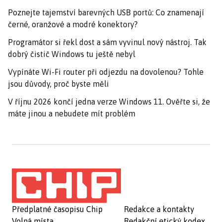
Poznejte tajemství barevných USB portů: Co znamenají
černé, oranžové a modré konektory?
Programátor si řekl dost a sám vyvinul nový nástroj. Tak
dobrý čistič Windows tu ještě nebyl
Vypínáte Wi-Fi router při odjezdu na dovolenou? Tohle
jsou důvody, proč byste měli
V říjnu 2026 končí jedna verze Windows 11. Ověřte si, že
máte jinou a nebudete mít problém
Předplatné časopisu Chip
Redakce a kontakty
Volná místa
Redakční etický kodex