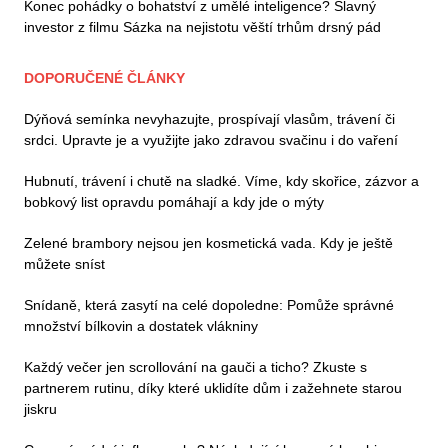
Konec pohádky o bohatství z umělé inteligence? Slavný
investor z filmu Sázka na nejistotu věští trhům drsný pád
DOPORUČENÉ ČLÁNKY
Dýňová semínka nevyhazujte, prospívají vlasům, trávení či
srdci. Upravte je a využijte jako zdravou svačinu i do vaření
Hubnutí, trávení i chutě na sladké. Víme, kdy skořice, zázvor a
bobkový list opravdu pomáhají a kdy jde o mýty
Zelené brambory nejsou jen kosmetická vada. Kdy je ještě
můžete sníst
Snídaně, která zasytí na celé dopoledne: Pomůže správné
množství bílkovin a dostatek vlákniny
Každý večer jen scrollování na gauči a ticho? Zkuste s
partnerem rutinu, díky které uklidíte dům i zažehnete starou
jiskru