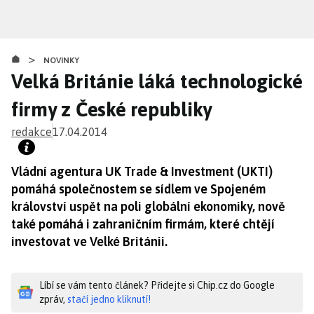
Přejít
k
hlavnímu
>
obsahu
NOVINKY
Velká Británie láká technologické
firmy z České republiky
redakce
17.04.2014
Vládní agentura UK Trade & Investment (UKTI)
pomáhá společnostem se sídlem ve Spojeném
království uspět na poli globální ekonomiky, nově
také pomáhá i zahraničním firmám, které chtějí
investovat ve Velké Británii.
Líbí se vám tento článek? Přidejte si Chip.cz do Google
zpráv,
stačí jedno kliknutí!