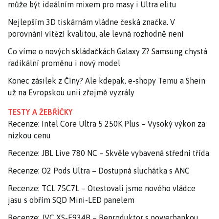
může být ideálním mixem pro masy i Ultra elitu
Nejlepším 3D tiskárnám vládne česká značka. V
porovnání vítězí kvalitou, ale levná rozhodně není
Co víme o nových skládačkách Galaxy Z? Samsung chystá
radikální proměnu i nový model
Konec zásilek z Číny? Ale kdepak, e-shopy Temu a Shein
už na Evropskou unii zřejmě vyzrály
TESTY A ŽEBŘÍČKY
Recenze: Intel Core Ultra 5 250K Plus – Vysoký výkon za
nízkou cenu
Recenze: JBL Live 780 NC – Skvěle vybavená střední třída
Recenze: O2 Pods Ultra – Dostupná sluchátka s ANC
Recenze: TCL 75C7L – Otestovali jsme nového vládce
jasu s obřím SQD Mini-LED panelem
Recenze: JVC XS-E934B – Reproduktor s powerbankou