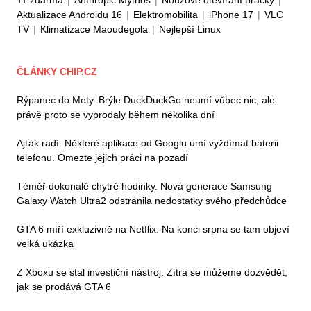
Aktualizace Androidu 16
|
Elektromobilita
|
iPhone 17
|
VLC
TV
|
Klimatizace Maoudegola
|
Nejlepší Linux
ČLÁNKY CHIP.CZ
Rýpanec do Mety. Brýle DuckDuckGo neumí vůbec nic, ale
právě proto se vyprodaly během několika dní
Ajťák radí: Některé aplikace od Googlu umí vyždímat baterii
telefonu. Omezte jejich práci na pozadí
Téměř dokonalé chytré hodinky. Nová generace Samsung
Galaxy Watch Ultra2 odstranila nedostatky svého předchůdce
GTA 6 míří exkluzivně na Netflix. Na konci srpna se tam objeví
velká ukázka
Z Xboxu se stal investiční nástroj. Zítra se můžeme dozvědět,
jak se prodává GTA 6