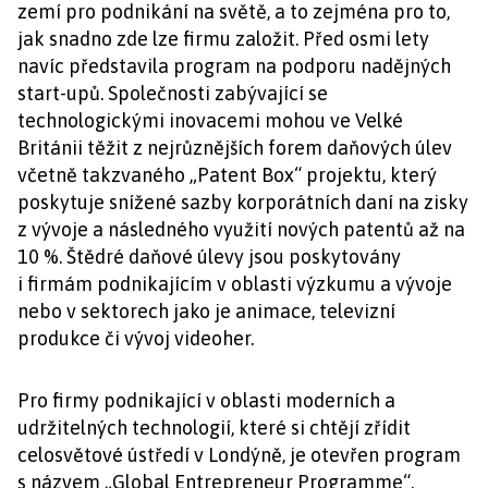
zemí pro podnikání na světě, a to zejména pro to,
jak snadno zde lze firmu založit. Před osmi lety
navíc představila program na podporu nadějných
start-upů. Společnosti zabývající se
technologickými inovacemi mohou ve Velké
Británii těžit z nejrůznějších forem daňových úlev
včetně takzvaného „Patent Box“ projektu, který
poskytuje snížené sazby korporátních daní na zisky
z vývoje a následného využití nových patentů až na
10 %. Štědré daňové úlevy jsou poskytovány
i firmám podnikajícím v oblasti výzkumu a vývoje
nebo v sektorech jako je animace, televizní
produkce či vývoj videoher.
Pro firmy podnikající v oblasti moderních a
udržitelných technologií, které si chtějí zřídit
celosvětové ústředí v Londýně, je otevřen program
s názvem „Global Entrepreneur Programme“.