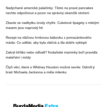
Nadýchané americké palačinky: Těsto na pravé pancakes
nechte odpočinout a pozor na správný okamžik otočení
Zbavte se nadbytku úrody chytře. Cuketové špagety s mletým
masem jsou naprostý hit
Recept na vláčnou hrnkovou bábovku z pomazánkového
másla: Co udělat, aby byla vláčná a šla dobře vyklopit
Zakrýt bříško nebo odhalit? Kodaňské maminky boří pravidla
mateřství i módy
Čtyři věci, které o Whitney Houston možná nevíte: Odmítl ji
bratr Michaela Jacksona a měla milenku