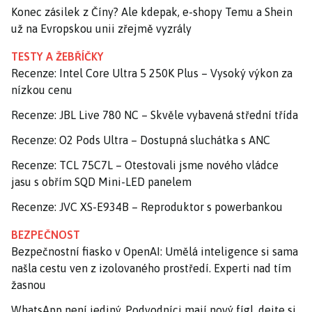
Konec zásilek z Číny? Ale kdepak, e-shopy Temu a Shein
už na Evropskou unii zřejmě vyzrály
TESTY A ŽEBŘÍČKY
Recenze: Intel Core Ultra 5 250K Plus – Vysoký výkon za
nízkou cenu
Recenze: JBL Live 780 NC – Skvěle vybavená střední třída
Recenze: O2 Pods Ultra – Dostupná sluchátka s ANC
Recenze: TCL 75C7L – Otestovali jsme nového vládce
jasu s obřím SQD Mini-LED panelem
Recenze: JVC XS-E934B – Reproduktor s powerbankou
BEZPEČNOST
Bezpečnostní fiasko v OpenAI: Umělá inteligence si sama
našla cestu ven z izolovaného prostředí. Experti nad tím
žasnou
WhatsApp není jediný. Podvodníci mají nový fígl, dejte si