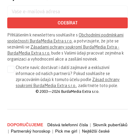
ODEBÍRAT
Přihlášením k newsletteru souhlasíte s
Obchodními podmínkami
společnosti BurdaMedia Extra s.r.o.
a potvrzujete, že jste se
seznámili se
Zásadami ochrany soukromí BurdaMedia Extra -
BurdaMedia Extra s.r.o.
bude s Vašimi údaji pracovat zejména k
organizaci a vyhodnocení akce a zasílání novinek.
Chcete navíc dostávat i další zajímavé a exkluzivní
informace od našich partnerů? Pokud souhlasíte se
zpracováním údajů k tomuto účelu podle
Zásad ochrany
soukromí BurdaMedia Extra s.r.o.
, zaškrtněte toto pole.
© 2003—2026 BurdaMedia Extra s.r.o.
DOPORUČUJEME
Děsivá telefonní čísla
|
Slovník puberťáků
|
Partnerský horoskop
|
Pick me girl
|
Nejtěžší české