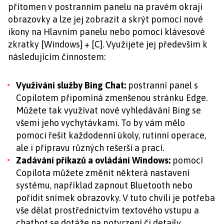
přítomen v postranním panelu na pravém okraji
obrazovky a lze jej zobrazit a skrýt pomocí nové
ikony na Hlavním panelu nebo pomocí klávesové
zkratky [Windows] + [C]. Využijete jej především k
následujícím činnostem:
Využívání služby Bing Chat:
postranní panel s
Copilotem připomíná zmenšenou stránku Edge.
Můžete tak využívat nové vyhledávání Bing se
všemi jeho vychytávkami. To by vám mělo
pomoci řešit každodenní úkoly, rutinní operace,
ale i přípravu různých rešerší a prací.
Zadávání příkazů a ovládání Windows:
pomocí
Copilota můžete změnit některá nastavení
systému, například zapnout Bluetooth nebo
pořídit snímek obrazovky. V tuto chvíli je potřeba
vše dělat prostřednictvím textového vstupu a
chatbot se dotáže na potvrzení či detaily.