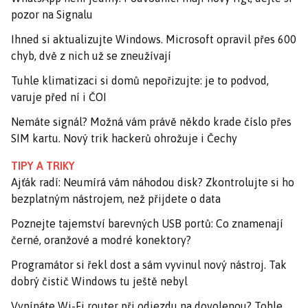
pozor na Signalu
Ihned si aktualizujte Windows. Microsoft opravil přes 600
chyb, dvě z nich už se zneužívají
Tuhle klimatizaci si domů nepořizujte: je to podvod,
varuje před ní i ČOI
Nemáte signál? Možná vám právě někdo krade číslo přes
SIM kartu. Nový trik hackerů ohrožuje i Čechy
TIPY A TRIKY
Ajťák radí: Neumírá vám náhodou disk? Zkontrolujte si ho
bezplatným nástrojem, než přijdete o data
Poznejte tajemství barevných USB portů: Co znamenají
černé, oranžové a modré konektory?
Programátor si řekl dost a sám vyvinul nový nástroj. Tak
dobrý čistič Windows tu ještě nebyl
Vypínáte Wi-Fi router při odjezdu na dovolenou? Tohle