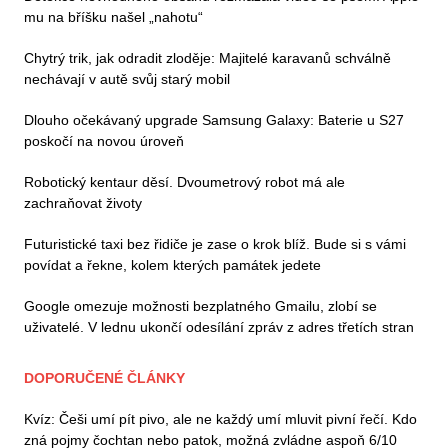
mu na bříšku našel „nahotu“
Chytrý trik, jak odradit zloděje: Majitelé karavanů schválně
nechávají v autě svůj starý mobil
Dlouho očekávaný upgrade Samsung Galaxy: Baterie u S27
poskočí na novou úroveň
Robotický kentaur děsí. Dvoumetrový robot má ale
zachraňovat životy
Futuristické taxi bez řidiče je zase o krok blíž. Bude si s vámi
povídat a řekne, kolem kterých památek jedete
Google omezuje možnosti bezplatného Gmailu, zlobí se
uživatelé. V lednu ukončí odesílání zpráv z adres třetích stran
DOPORUČENÉ ČLÁNKY
Kvíz: Češi umí pít pivo, ale ne každý umí mluvit pivní řečí. Kdo
zná pojmy čochtan nebo patok, možná zvládne aspoň 6/10