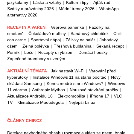
jazykolamy
|
Láska a vztahy
|
Kulturní tipy
|
Ajťák radí
|
Svátky a prázdniny 2026
|
Módní trendy 2026
|
WhatsApp
alternativy 2026
RECEPTY A VAŘENÍ
Vepřová panenka
|
Fazolky na
smetaně
|
Čokoládové muffiny
|
Banánový chlebíček
|
Chili
con carne
|
Sportovní nápoj
|
Zálivky na salát
|
Jahodový
džem
|
Zelná polévka
|
Třešňová bublanina
|
Sekaná recept
|
Perník
|
Lečo
|
Recepty s rybízem
|
Domácí housky
|
Zapečené brambory s uzeným
AKTUÁLNÍ TÉMATA
Jak nastavit Wi-Fi
|
Varování před
kyberútoky
|
Instalace Windows 11 na starší počítač
|
Nový
skládací Samsung
|
Konec modré smrti Windows?
|
Windows
11 zdarma
|
Anthropic Mythos
|
Nouzové otevírání pračky
|
Aktualizace Androidu 16
|
Elektromobilita
|
iPhone 17
|
VLC
TV
|
Klimatizace Maoudegola
|
Nejlepší Linux
ČLÁNKY CHIP.CZ
Detekce nevhodného obsahu rozmazala video se psem. Apple