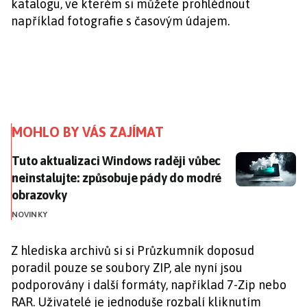
katalogu, ve kterém si můžete prohlédnout
například fotografie s časovým údajem.
MOHLO BY VÁS ZAJÍMAT
Tuto aktualizaci Windows raději vůbec neinstalujte:
Tuto aktualizaci Windows raději vůbec
neinstalujte: způsobuje pády do modré
obrazovky
NOVINKY
Z hlediska archivů si si Průzkumník doposud
poradil pouze se soubory ZIP, ale nyní jsou
podporovány i další formáty, například 7-Zip nebo
RAR. Uživatelé je jednoduše rozbalí kliknutím