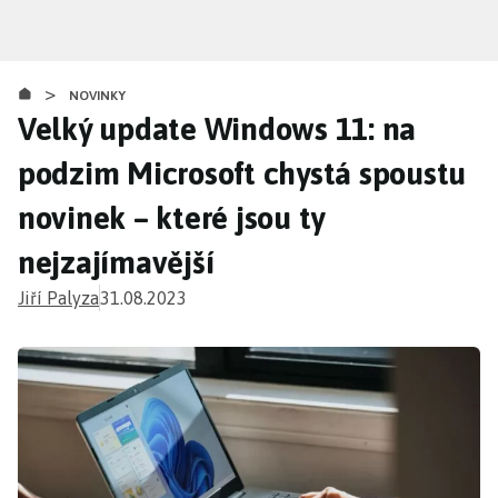
Přejít
k
hlavnímu
>
obsahu
NOVINKY
Velký update Windows 11: na
podzim Microsoft chystá spoustu
novinek – které jsou ty
nejzajímavější
Jiří Palyza
31.08.2023