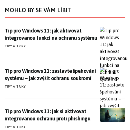
MOHLO BY SE VÁM LÍBIT
Tip pro Windows 11: jak aktivovat integrovanou funk
Tip pro Windows 11: jak aktivovat
integrovanou funkci na ochranu systému
TIPY A TRIKY
Tip pro Windows 11: zastavte špehování systému – ja
Tip pro Windows 11: zastavte špehování
systému – jak zvýšit ochranu soukromí
TIPY A TRIKY
Tip pro Windows 11: jak si aktivovat integrovanou oc
Tip pro Windows 11: jak si aktivovat
integrovanou ochranu proti phishingu
TIPY A TRIKY