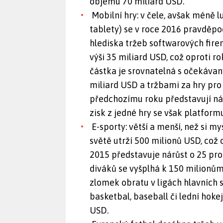
objemu 70 miliard USD.
Mobilní hry: v čele, avšak méně l
tablety) se v roce 2016 pravděpo
hlediska tržeb softwarových fire
výši 35 miliard USD, což oproti r
částka je srovnatelná s očekávan
miliard USD a tržbami za hry pro 
předchozímu roku představují ná
zisk z jedné hry se však platform
E-sporty: větší a menší, než si m
světě utrží 500 milionů USD, což 
2015 představuje nárůst o 25 proc
diváků se vyšplhá k 150 milionům
zlomek obratu v ligách hlavních s
basketbal, baseball či lední hokej
USD.