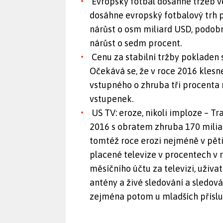
Evropský fotbal dosáhne tržeb v
dosáhne evropský fotbalový trh p
nárůst o osm miliard USD, podobn
nárůst o sedm procent.
Cenu za stabilní tržby pokladen
Očekává se, že v roce 2016 klesn
vstupného o zhruba tři procenta 
vstupenek.
US TV: eroze, nikoli imploze – Tra
2016 s obratem zhruba 170 milia
tomtéž roce erozi nejméně v pěti 
placené televize v procentech v 
měsíčního účtu za televizi, uživat
antény a živé sledování a sledov
zejména potom u mladších přísluš