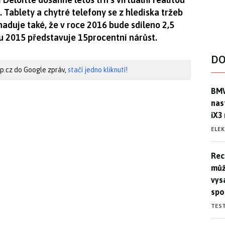
. Tablety a chytré telefony se z hlediska tržeb
aduje také, že v roce 2016 bude sdíleno 2,5
oku 2015 představuje 15procentní nárůst.
DO
hip.cz do Google zpráv,
stačí jedno kliknutí!
BMW
BMW
nas
iX3
ELE
Rec
Rec
můž
vys
spo
TES