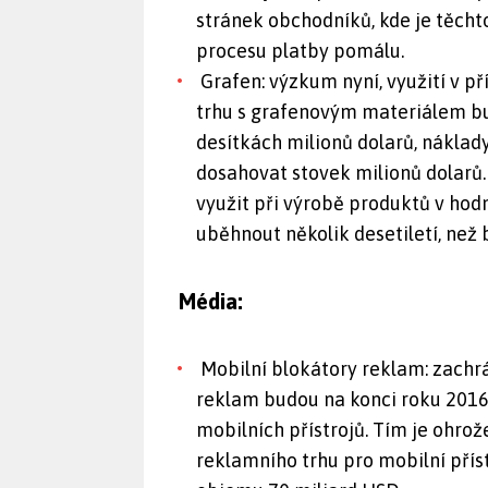
stránek obchodníků, kde je těch
procesu platby pomálu.
Grafen: výzkum nyní, využití v př
trhu s grafenovým materiálem bu
desítkách milionů dolarů, náklad
dosahovat stovek milionů dolarů
využit při výrobě produktů v ho
uběhnout několik desetiletí, než 
Média:
Mobilní blokátory reklam: zachrá
reklam budou na konci roku 2016
mobilních přístrojů. Tím je ohro
reklamního trhu pro mobilní příst