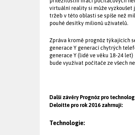
příležitostní hráči počítačových he
virtuální reality si může vyzkoušet 
tržeb v této oblasti se spíše než m
pouhé desítky milionů uživatelů.
Zpráva kromě prognóz týkajících se 
generace Y generací chytrých telefo
generace Y (lidé ve věku 18-24 let
bude využívat počítače ze všech ne
Další závěry Prognóz pro technolog
Deloitte pro rok 2016 zahrnují:
Technologie: