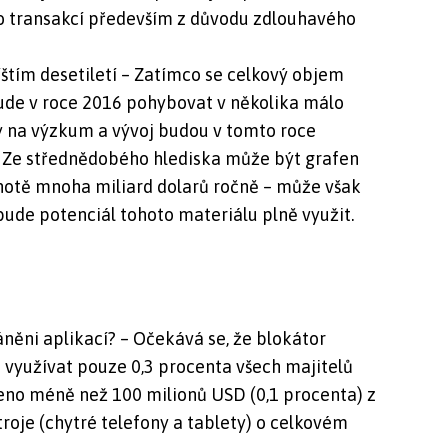
to transakcí především z důvodu zdlouhavého
íštím desetiletí – Zatímco se celkový objem
de v roce 2016 pohybovat v několika málo
y na výzkum a vývoj budou v tomto roce
. Ze střednědobého hlediska může být grafen
dnotě mnoha miliard dolarů ročně – může však
bude potenciál tohoto materiálu plně využit.
něni aplikací? – Očekává se, že blokátor
 využívat pouze 0,3 procenta všech majitelů
ženo méně než 100 milionů USD (0,1 procenta) z
roje (chytré telefony a tablety) o celkovém