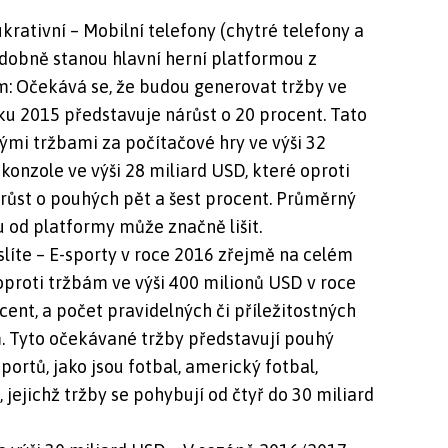
ukrativní – Mobilní telefony (chytré telefony a
dobně stanou hlavní herní platformou z
m: Očekává se, že budou generovat tržby ve
oku 2015 představuje nárůst o 20 procent. Tato
ými tržbami za počítačové hry ve výši 32
konzole ve výši 28 miliard USD, které oproti
růst o pouhých pět a šest procent. Průměrný
u od platformy může značně lišit.
yslíte – E-sporty v roce 2016 zřejmě na celém
oproti tržbám ve výši 400 milionů USD v roce
ent, a počet pravidelných či příležitostných
. Tyto očekávané tržby představují pouhý
portů, jako jsou fotbal, americký fotbal,
, jejichž tržby se pohybují od čtyř do 30 miliard