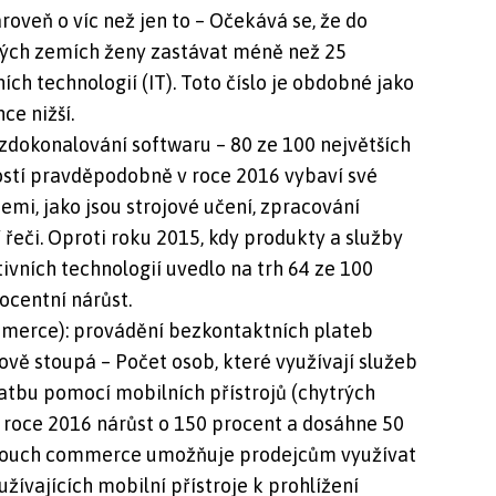
ároveň o víc než jen to – Očekává se, že do
lých zemích ženy zastávat méně než 25
ích technologií (IT). Toto číslo je obdobné jako
ce nižší.
zdokonalování softwaru – 80 ze 100 největších
stí pravděpodobně v roce 2016 vybaví své
emi, jako jsou strojové učení, zpracování
řeči. Oproti roku 2015, kdy produkty a služby
tivních technologií uvedlo na trh 64 ze 100
rocentní nárůst.
merce): provádění bezkontaktních plateb
vě stoupá – Počet osob, které využívají služeb
latbu pomocí mobilních přístrojů (chytrých
 roce 2016 nárůst o 150 procent a dosáhne 50
. Touch commerce umožňuje prodejcům využívat
žívajících mobilní přístroje k prohlížení