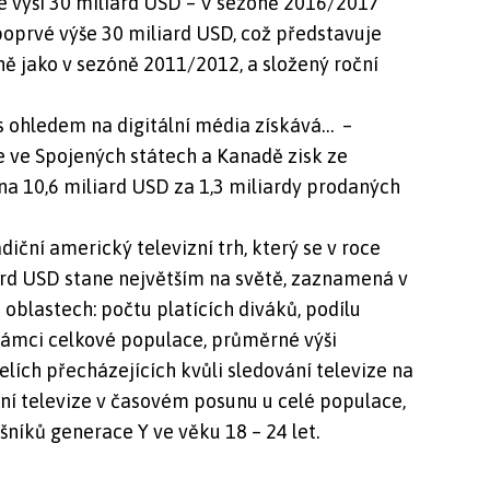
e výši 30 miliard USD – V sezóně 2016/2017
oprvé výše 30 miliard USD, což představuje
ě jako v sezóně 2011/2012, a složený roční
 s ohledem na digitální média získává… –
e ve Spojených státech a Kanadě zisk ze
na 10,6 miliard USD za 1,3 miliardy prodaných
diční americký televizní trh, který se v roce
rd USD stane největším na světě, zaznamená v
oblastech: počtu platících diváků, podílu
rámci celkové populace, průměrné výši
elích přecházejících kvůli sledování televize na
ání televize v časovém posunu u celé populace,
níků generace Y ve věku 18 – 24 let.