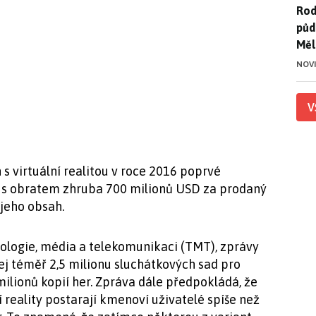
Rod
Rod
půd
Měl
NOV
V
 s virtuální realitou v roce 2016 poprvé
to s obratem zhruba 700 milionů USD za prodaný
jeho obsah.
ologie, média a telekomunikaci (TMT), zprávy
ej téměř 2,5 milionu sluchátkových sad pro
 milionů kopií her. Zpráva dále předpokládá, že
ní reality postarají kmenoví uživatelé spíše než