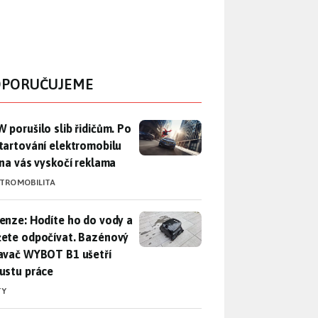
PORUČUJEME
 porušilo slib řidičům. Po nastartování elektromobilu iX3 na 
 porušilo slib řidičům. Po
tartování elektromobilu
 na vás vyskočí reklama
KTROMOBILITA
enze: Hodíte ho do vody a můžete odpočívat. Bazénový vysava
enze: Hodíte ho do vody a
ete odpočívat. Bazénový
avač WYBOT B1 ušetří
ustu práce
TY