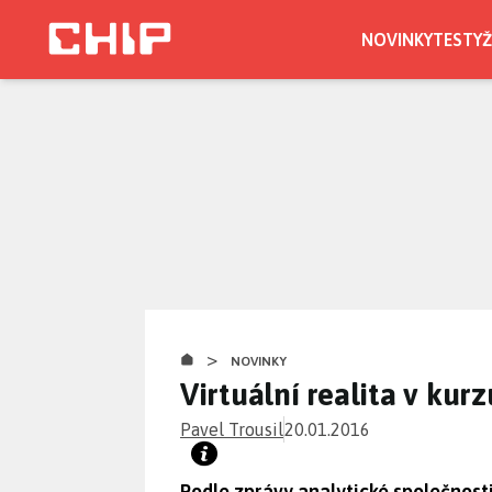
Přejít
k
NOVINKY
TESTY
Ž
hlavnímu
obsahu
>
NOVINKY
Virtuální realita v kurz
Pavel Trousil
20.01.2016
Podle zprávy analytické společnosti 