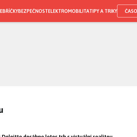
EBŘÍČKY
BEZPEČNOST
ELEKTROMOBILITA
TIPY A TRIKY
ČASO
u
Deloitte dosáhne letos trh s virtuální realitou