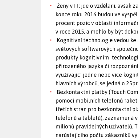
Ženy v IT: jde o vzdělání, avšak z
konce roku 2016 budou ve vyspě
procent pozic v oblasti informačn
v roce 2015, a mohlo by být dokon
Kognitivní technologie vedou ke 
světových softwarových společno
produkty kognitivními technologi
přirozeného jazyka či rozpoznání 
využívající jedné nebo více kogni
hlavních výrobců, se jedná o 25p
Bezkontaktní platby (Touch Com
pomocí mobilních telefonů raketo
třetích stran pro bezkontaktní p
telefonů a tabletů), zaznamená v
milionů pravidelných uživatelů
narůstajícího počtu zákazníků vyu