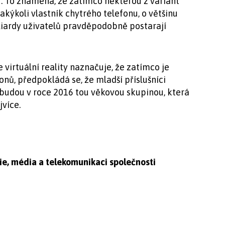
r. To znamená, že zatímco některou z variant
jakýkoli vlastník chytrého telefonu, o většinu
iliardy uživatelů pravděpodobně postarají
virtuální reality naznačuje, že zatímco je
nů, předpokládá se, že mladší příslušníci
) budou v roce 2016 tou věkovou skupinou, která
jvíce.
ie, média a telekomunikaci společnosti