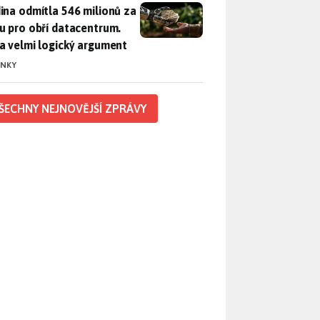
ina odmítla 546 milionů za půdu pro obří datacentrum. Měla 
ina odmítla 546 milionů za
u pro obří datacentrum.
a velmi logický argument
INKY
ŠECHNY NEJNOVĚJŠÍ ZPRÁVY