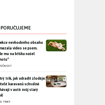
PORUČUJEME
ekce nevhodného obsahu rozmazala video se psem. Apple mu n
ekce nevhodného obsahu
mazala video se psem.
le mu na bříšku našel
hotu“
PEČNOST
rý trik, jak odradit zloděje: Majitelé karavanů schválně necháv
rý trik, jak odradit zloděje:
itelé karavanů schválně
hávají v autě svůj starý
il
 A TRIKY