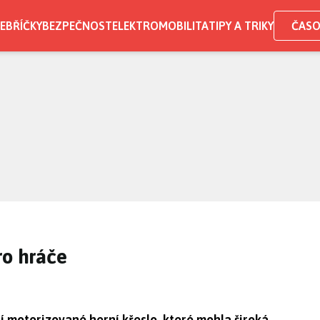
EBŘÍČKY
BEZPEČNOST
ELEKTROMOBILITA
TIPY A TRIKY
ČASO
ro hráče
í motorizované herní křeslo, které mohla široká