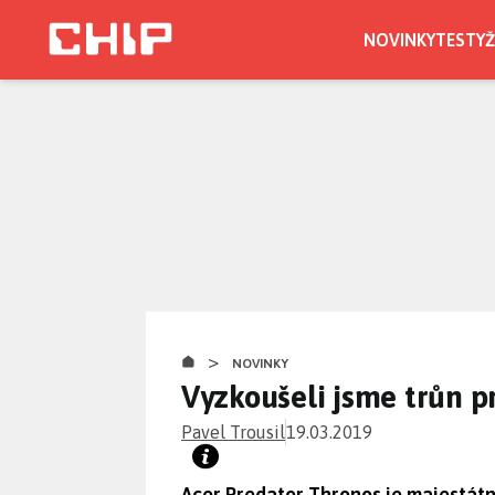
Přejít
k
NOVINKY
TESTY
Ž
hlavnímu
obsahu
>
NOVINKY
Vyzkoušeli jsme trůn p
Pavel Trousil
19.03.2019
Acer Predator Thronos je majestátn