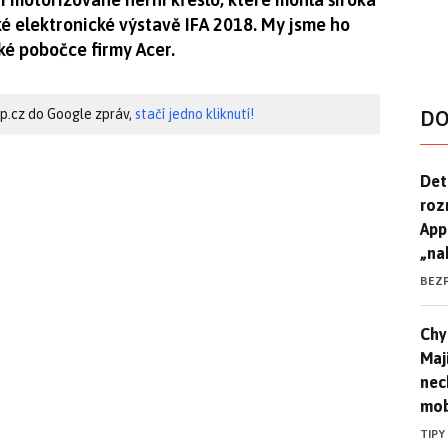
ké elektronické výstavě IFA 2018. My jsme ho
ké pobočce firmy Acer.
hip.cz do Google zpráv,
stačí jedno kliknutí!
DO
Det
Det
roz
App
„na
BEZ
Chyt
Chyt
Maj
nec
mob
TIPY