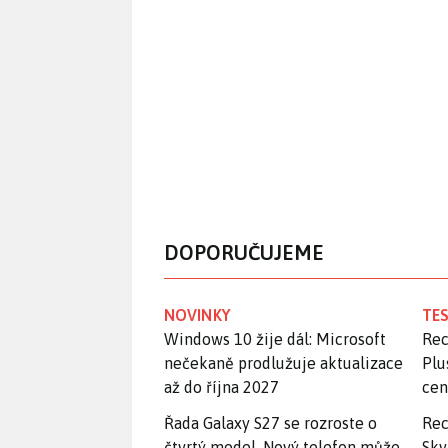
DOPORUČUJEME
NOVINKY
TES
Windows 10 žije dál: Microsoft
Rec
nečekaně prodlužuje aktualizace
Plu
až do října 2027
ce
Řada Galaxy S27 se rozroste o
Rec
čtvrtý model. Nový telefon může
Skv