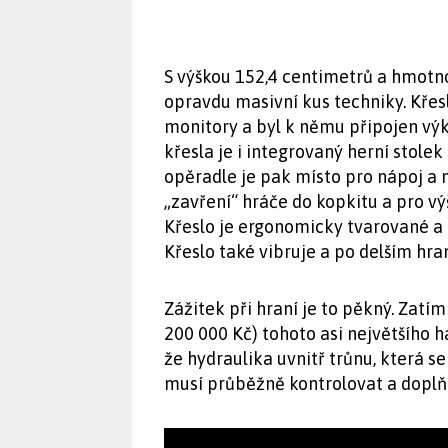
S výškou 152,4 centimetrů a hmotn
opravdu masivní kus techniky. Křesl
monitory a byl k němu připojen výk
křesla je i integrovaný herní stolek
opěradle je pak místo pro nápoj a n
„zavření“ hráče do kopkitu a pro v
Křeslo je ergonomicky tvarované a p
Křeslo také vibruje a po delším hra
Zážitek při hraní je to pěkný. Zatí
200 000 Kč) tohoto asi největšího h
že hydraulika uvnitř trůnu, která s
musí průběžně kontrolovat a doplňo