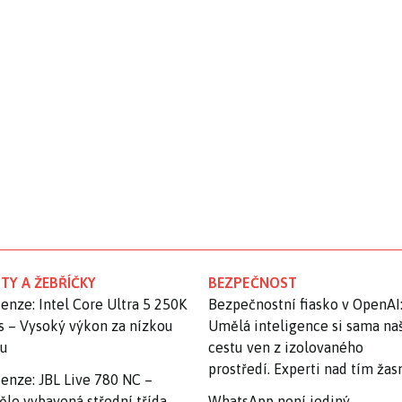
TY A ŽEBŘÍČKY
BEZPEČNOST
enze: Intel Core Ultra 5 250K
Bezpečnostní fiasko v OpenAI
s – Vysoký výkon za nízkou
Umělá inteligence si sama na
nu
cestu ven z izolovaného
prostředí. Experti nad tím ža
enze: JBL Live 780 NC –
ěle vybavená střední třída
WhatsApp není jediný.