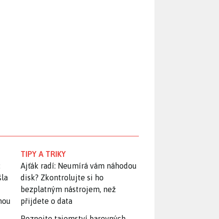
TIPY A TRIKY
:
Ajťák radí: Neumírá vám náhodou
šla
disk? Zkontrolujte si ho
bezplatným nástrojem, než
snou
přijdete o data
Poznejte tajemství barevných