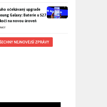
uho očekávaný upgrade Samsung Galaxy: Baterie u S27 poskočí
uho očekávaný upgrade
sung Galaxy: Baterie u S27
kočí na novou úroveň
INKY
ŠECHNY NEJNOVĚJŠÍ ZPRÁVY