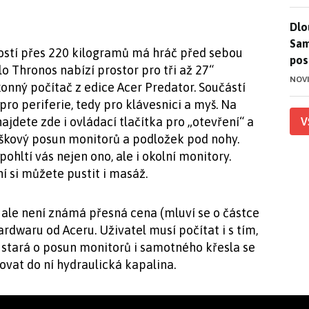
Dlo
Dlo
Sam
ostí přes 220 kilogramů má hráč před sebou
pos
o Thronos nabízí prostor pro tři až 27“
NOV
onný počítač z edice Acer Predator. Součástí
 pro periferie, tedy pro klávesnici a myš. Na
ajdete zde i ovládací tlačítka pro „otevření“ a
V
ýškový posun monitorů a podložek pod nohy.
ohltí vás nejen ono, ale i okolní monitory.
ní si můžete pustit i masáž.
m ale není známá přesná cena (mluví se o částce
ardwaru od Aceru. Uživatel musí počítat i s tím,
e stará o posun monitorů i samotného křesla se
vat do ní hydraulická kapalina.