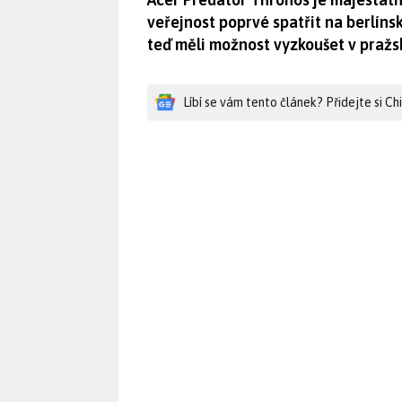
veřejnost poprvé spatřit na berlíns
teď měli možnost vyzkoušet v pražs
Líbí se vám tento článek? Přidejte si C