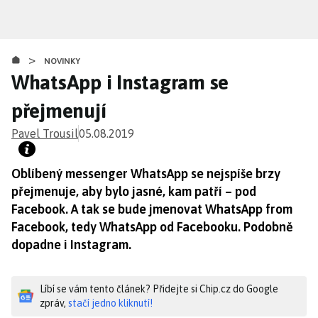
Přejít
k
hlavnímu
>
obsahu
NOVINKY
WhatsApp i Instagram se
přejmenují
Pavel Trousil
05.08.2019
Oblíbený messenger WhatsApp se nejspíše brzy
přejmenuje, aby bylo jasné, kam patří – pod
Facebook. A tak se bude jmenovat WhatsApp from
Facebook, tedy WhatsApp od Facebooku. Podobně
dopadne i Instagram.
Líbí se vám tento článek? Přidejte si Chip.cz do Google
zpráv,
stačí jedno kliknutí!