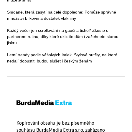
Snídaně, která zasytí na celé dopoledne: Pomůže správné
množství bílkovin a dostatek vlákniny
Každý večer jen scrollování na gauči a ticho? Zkuste s
partnerem rutinu, díky které uklidíte dům i zažehnete starou
jiskru
Letní trendy podle vášnivých Italek. Stylové outfity, na které
nedají dopustit, budou slušet i českým ženám
Kopírování obsahu je bez písemného
souhlasu BurdaMedia Extra s.r.o. zakázano