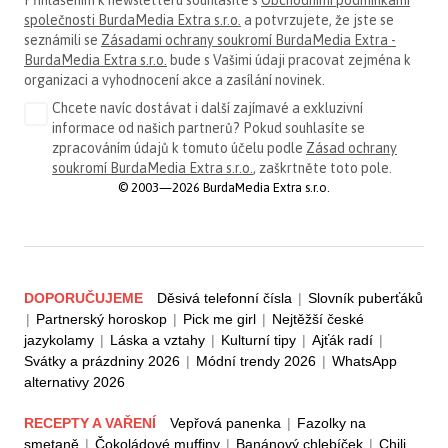
společnosti BurdaMedia Extra s.r.o.
a potvrzujete, že jste se
seznámili se
Zásadami ochrany soukromí BurdaMedia Extra -
BurdaMedia Extra s.r.o.
bude s Vašimi údaji pracovat zejména k
organizaci a vyhodnocení akce a zasílání novinek.
Chcete navíc dostávat i další zajímavé a exkluzivní
informace od našich partnerů? Pokud souhlasíte se
zpracováním údajů k tomuto účelu podle
Zásad ochrany
soukromí BurdaMedia Extra s.r.o.
, zaškrtněte toto pole.
© 2003—2026 BurdaMedia Extra s.r.o.
DOPORUČUJEME
Děsivá telefonní čísla
|
Slovník puberťáků
|
Partnerský horoskop
|
Pick me girl
|
Nejtěžší české
jazykolamy
|
Láska a vztahy
|
Kulturní tipy
|
Ajťák radí
|
Svátky a prázdniny 2026
|
Módní trendy 2026
|
WhatsApp
alternativy 2026
RECEPTY A VAŘENÍ
Vepřová panenka
|
Fazolky na
smetaně
|
Čokoládové muffiny
|
Banánový chlebíček
|
Chili