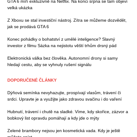
GTA 6 míří exkluzivně na Netflix. Na konci srpna se tam objeví
velká ukázka
Z Xboxu se stal investiční nástroj. Zítra se můžeme dozvědět,
jak se prodává GTA 6
Konec pohádky o bohatství z umělé inteligence? Slavný
investor z filmu Sázka na nejistotu věští trhům drsný pád
Elektronická válka bez člověka. Autonomní drony si samy
hledají cestu, aby se vyhnuly rušení signálu
DOPORUČENÉ ČLÁNKY
Dýňová semínka nevyhazujte, prospívají vlasům, trávení či
srdci. Upravte je a využijte jako zdravou svačinu i do vaření
Hubnutí, trávení i chutě na sladké. Víme, kdy skořice, zázvor a
bobkový list opravdu pomáhají a kdy jde o mýty
Zelené brambory nejsou jen kosmetická vada. Kdy je ještě
můžete sníst