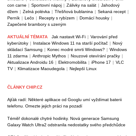
con carne
|
Sportovní nápoj
|
Zálivky na salát
|
Jahodový
džem
|
Zelná polévka
|
Třešňová bublanina
|
Sekaná recept
|
Perník
|
Lečo
|
Recepty s rybízem
|
Domácí housky
|
Zapečené brambory s uzeným
AKTUÁLNÍ TÉMATA
Jak nastavit Wi-Fi
|
Varování před
kyberútoky
|
Instalace Windows 11 na starší počítač
|
Nový
skládací Samsung
|
Konec modré smrti Windows?
|
Windows
11 zdarma
|
Anthropic Mythos
|
Nouzové otevírání pračky
|
Aktualizace Androidu 16
|
Elektromobilita
|
iPhone 17
|
VLC
TV
|
Klimatizace Maoudegola
|
Nejlepší Linux
ČLÁNKY CHIP.CZ
Ajťák radí: Některé aplikace od Googlu umí vyždímat baterii
telefonu. Omezte jejich práci na pozadí
Téměř dokonalé chytré hodinky. Nová generace Samsung
Galaxy Watch Ultra2 odstranila nedostatky svého předchůdce