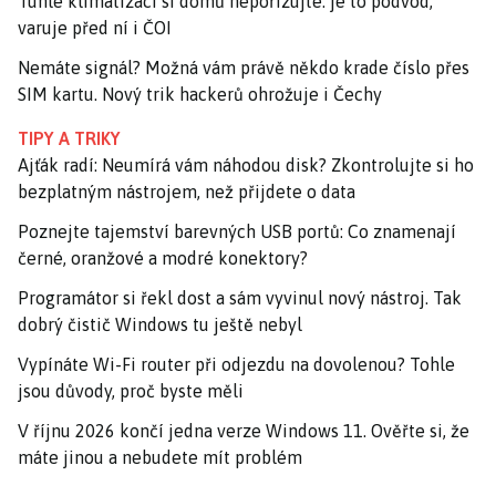
Tuhle klimatizaci si domů nepořizujte: je to podvod,
varuje před ní i ČOI
Nemáte signál? Možná vám právě někdo krade číslo přes
SIM kartu. Nový trik hackerů ohrožuje i Čechy
TIPY A TRIKY
Ajťák radí: Neumírá vám náhodou disk? Zkontrolujte si ho
bezplatným nástrojem, než přijdete o data
Poznejte tajemství barevných USB portů: Co znamenají
černé, oranžové a modré konektory?
Programátor si řekl dost a sám vyvinul nový nástroj. Tak
dobrý čistič Windows tu ještě nebyl
Vypínáte Wi-Fi router při odjezdu na dovolenou? Tohle
jsou důvody, proč byste měli
V říjnu 2026 končí jedna verze Windows 11. Ověřte si, že
máte jinou a nebudete mít problém