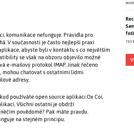
NOV
Rece
Rece
Sam
foť
ci, komunikace nefunguje. Pravidla pro
. V současnosti je často nejlepší praxí
TES
plikace, abyste byli v kontaktu s co největším
tibility se však na obzoru objevilo možné
V
ívá e-mailový protokol IMAP. Jinak řečeno
u, mohou chatovat s ostatními lidmi
ilové adresy.
okud používáte open source aplikaci Ox Coi,
ikaci. Všichni ostatní je obdrží
to něčím povědomé? Pak máte pravdu.
nguje na stejném principu.