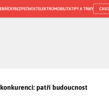
EBŘÍČKY
BEZPEČNOST
ELEKTROMOBILITA
TIPY A TRIKY
ČASO
konkurenci: patří budoucnost