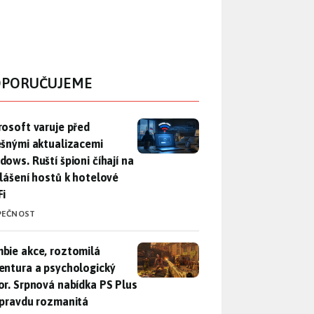
PORUČUJEME
rosoft varuje před falešnými aktualizacemi Windows. Ruští špio
rosoft varuje před
ešnými aktualizacemi
dows. Ruští špioni číhají na
hlášení hostů k hotelové
Fi
PEČNOST
bie akce, roztomilá adventura a psychologický horor. Srpnová
bie akce, roztomilá
entura a psychologický
or. Srpnová nabídka PS Plus
opravdu rozmanitá