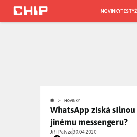
Přejít
k
NOVINKY
TESTY
Ž
hlavnímu
obsahu
>
NOVINKY
WhatsApp získá silnou 
jinému messengeru?
Jiří Palyza
30.04.2020