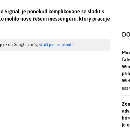
o Signal, je poněkud komplikované se sladit s
 to mohlo nové řešení messengeru, který pracuje
DO
hip.cz do Google zpráv,
stačí jedno kliknutí!
Mic
Mic
fal
Win
při
Wi-
BEZ
Zom
Zom
adv
hor
je 