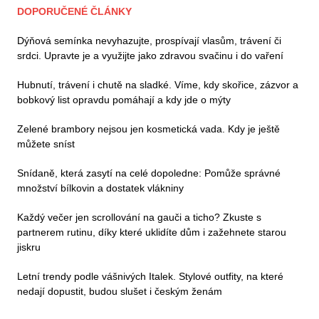
DOPORUČENÉ ČLÁNKY
Dýňová semínka nevyhazujte, prospívají vlasům, trávení či
srdci. Upravte je a využijte jako zdravou svačinu i do vaření
Hubnutí, trávení i chutě na sladké. Víme, kdy skořice, zázvor a
bobkový list opravdu pomáhají a kdy jde o mýty
Zelené brambory nejsou jen kosmetická vada. Kdy je ještě
můžete sníst
Snídaně, která zasytí na celé dopoledne: Pomůže správné
množství bílkovin a dostatek vlákniny
Každý večer jen scrollování na gauči a ticho? Zkuste s
partnerem rutinu, díky které uklidíte dům i zažehnete starou
jiskru
Letní trendy podle vášnivých Italek. Stylové outfity, na které
nedají dopustit, budou slušet i českým ženám