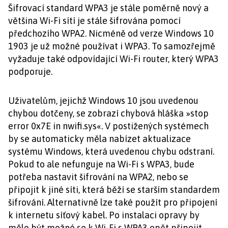
Šifrovací standard WPA3 je stále poměrně nový a
většina Wi-Fi sítí je stále šifrována pomocí
předchozího WPA2. Nicméně od verze Windows 10
1903 je už možné používat i WPA3. To samozřejmě
vyžaduje také odpovídající Wi-Fi router, který WPA3
podporuje.
Uživatelům, jejichž Windows 10 jsou uvedenou
chybou dotčeny, se zobrazí chybová hláška »stop
error 0x7E in nwifi.sys«. V postižených systémech
by se automaticky měla nabízet aktualizace
systému Windows, která uvedenou chybu odstraní.
Pokud to ale nefunguje na Wi-Fi s WPA3, bude
potřeba nastavit šifrování na WPA2, nebo se
připojit k jiné síti, která běží se starším standardem
šifrování. Alternativně lze také použít pro připojení
k internetu síťový kabel. Po instalaci opravy by
mělo být možné se k Wi-Fi s WPA3 opět připojit.