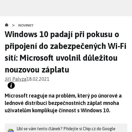
Přejít
k
hlavnímu
>
obsahu
NOVINKY
Windows 10 padají při pokusu o
připojení do zabezpečených Wi-Fi
sítí: Microsoft uvolnil důležitou
nouzovou záplatu
Jiří Palyza
18.02.2021
Microsoft reaguje na problém, který po únorové a
lednové distribuci bezpečnostních záplat mnoha
uživatelům komplikuje činnost s Windows 10.
Líbí se vám tento článek? Přidejte si Chip.cz do Google