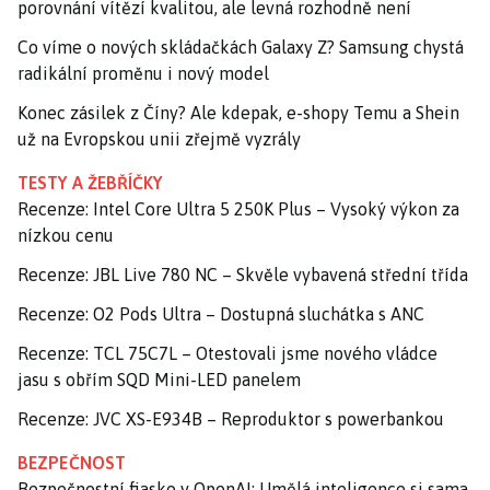
porovnání vítězí kvalitou, ale levná rozhodně není
Co víme o nových skládačkách Galaxy Z? Samsung chystá
radikální proměnu i nový model
Konec zásilek z Číny? Ale kdepak, e-shopy Temu a Shein
už na Evropskou unii zřejmě vyzrály
TESTY A ŽEBŘÍČKY
Recenze: Intel Core Ultra 5 250K Plus – Vysoký výkon za
nízkou cenu
Recenze: JBL Live 780 NC – Skvěle vybavená střední třída
Recenze: O2 Pods Ultra – Dostupná sluchátka s ANC
Recenze: TCL 75C7L – Otestovali jsme nového vládce
jasu s obřím SQD Mini-LED panelem
Recenze: JVC XS-E934B – Reproduktor s powerbankou
BEZPEČNOST
Bezpečnostní fiasko v OpenAI: Umělá inteligence si sama