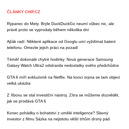
ČLÁNKY CHIP.CZ
Rýpanec do Mety. Brýle DuckDuckGo neumí vůbec nic, ale
právě proto se vyprodaly během několika dní
Ajťák radí: Některé aplikace od Googlu umí vyždímat baterii
telefonu. Omezte jejich práci na pozadí
Téměř dokonalé chytré hodinky. Nová generace Samsung
Galaxy Watch Ultra2 odstranila nedostatky svého předchůdce
GTA 6 míří exkluzivně na Netflix. Na konci srpna se tam objeví
velká ukázka
Z Xboxu se stal investiční nástroj. Zítra se můžeme dozvědět,
jak se prodává GTA 6
Konec pohádky o bohatství z umělé inteligence? Slavný
investor z filmu Sázka na nejistotu věští trhům drsný pád