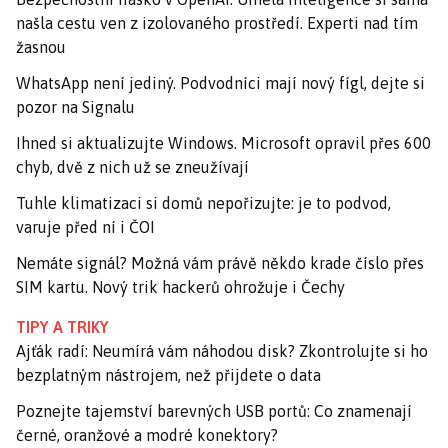
našla cestu ven z izolovaného prostředí. Experti nad tím
žasnou
WhatsApp není jediný. Podvodníci mají nový fígl, dejte si
pozor na Signalu
Ihned si aktualizujte Windows. Microsoft opravil přes 600
chyb, dvě z nich už se zneužívají
Tuhle klimatizaci si domů nepořizujte: je to podvod,
varuje před ní i ČOI
Nemáte signál? Možná vám právě někdo krade číslo přes
SIM kartu. Nový trik hackerů ohrožuje i Čechy
TIPY A TRIKY
Ajťák radí: Neumírá vám náhodou disk? Zkontrolujte si ho
bezplatným nástrojem, než přijdete o data
Poznejte tajemství barevných USB portů: Co znamenají
černé, oranžové a modré konektory?