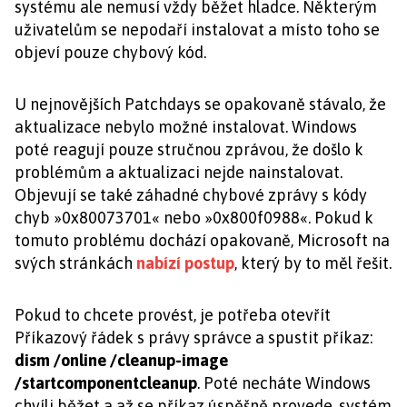
systému ale nemusí vždy běžet hladce. Některým
uživatelům se nepodaří instalovat a místo toho se
objeví pouze chybový kód.
U nejnovějších Patchdays se opakovaně stávalo, že
aktualizace nebylo možné instalovat. Windows
poté reagují pouze stručnou zprávou, že došlo k
problémům a aktualizaci nejde nainstalovat.
Objevují se také záhadné chybové zprávy s kódy
chyb »0x80073701« nebo »0x800f0988«. Pokud k
tomuto problému dochází opakovaně, Microsoft na
svých stránkách
nabízí postup
, který by to měl řešit.
Pokud to chcete provést, je potřeba otevřít
Příkazový řádek s právy správce a spustit příkaz:
dism /online /cleanup-image
/startcomponentcleanup
. Poté necháte Windows
chvíli běžet a až se příkaz úspěšně provede, systém