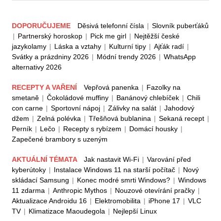
DOPORUČUJEME
Děsivá telefonní čísla
|
Slovník puberťáků
|
Partnerský horoskop
|
Pick me girl
|
Nejtěžší české
jazykolamy
|
Láska a vztahy
|
Kulturní tipy
|
Ajťák radí
|
Svátky a prázdniny 2026
|
Módní trendy 2026
|
WhatsApp
alternativy 2026
RECEPTY A VAŘENÍ
Vepřová panenka
|
Fazolky na
smetaně
|
Čokoládové muffiny
|
Banánový chlebíček
|
Chili
con carne
|
Sportovní nápoj
|
Zálivky na salát
|
Jahodový
džem
|
Zelná polévka
|
Třešňová bublanina
|
Sekaná recept
|
Perník
|
Lečo
|
Recepty s rybízem
|
Domácí housky
|
Zapečené brambory s uzeným
AKTUÁLNÍ TÉMATA
Jak nastavit Wi-Fi
|
Varování před
kyberútoky
|
Instalace Windows 11 na starší počítač
|
Nový
skládací Samsung
|
Konec modré smrti Windows?
|
Windows
11 zdarma
|
Anthropic Mythos
|
Nouzové otevírání pračky
|
Aktualizace Androidu 16
|
Elektromobilita
|
iPhone 17
|
VLC
TV
|
Klimatizace Maoudegola
|
Nejlepší Linux