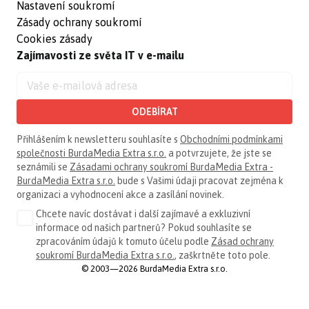
Nastavení soukromí
Zásady ochrany soukromí
Cookies zásady
Zajímavosti ze světa IT v e-mailu
ODEBÍRAT
Přihlášením k newsletteru souhlasíte s
Obchodními podmínkami
společnosti BurdaMedia Extra s.r.o.
a potvrzujete, že jste se
seznámili se
Zásadami ochrany soukromí BurdaMedia Extra -
BurdaMedia Extra s.r.o.
bude s Vašimi údaji pracovat zejména k
organizaci a vyhodnocení akce a zasílání novinek.
Chcete navíc dostávat i další zajímavé a exkluzivní
informace od našich partnerů? Pokud souhlasíte se
zpracováním údajů k tomuto účelu podle
Zásad ochrany
soukromí BurdaMedia Extra s.r.o.
, zaškrtněte toto pole.
© 2003—2026 BurdaMedia Extra s.r.o.