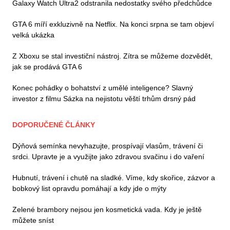
Galaxy Watch Ultra2 odstranila nedostatky svého předchůdce
GTA 6 míří exkluzivně na Netflix. Na konci srpna se tam objeví
velká ukázka
Z Xboxu se stal investiční nástroj. Zítra se můžeme dozvědět,
jak se prodává GTA 6
Konec pohádky o bohatství z umělé inteligence? Slavný
investor z filmu Sázka na nejistotu věští trhům drsný pád
DOPORUČENÉ ČLÁNKY
Dýňová semínka nevyhazujte, prospívají vlasům, trávení či
srdci. Upravte je a využijte jako zdravou svačinu i do vaření
Hubnutí, trávení i chutě na sladké. Víme, kdy skořice, zázvor a
bobkový list opravdu pomáhají a kdy jde o mýty
Zelené brambory nejsou jen kosmetická vada. Kdy je ještě
můžete sníst