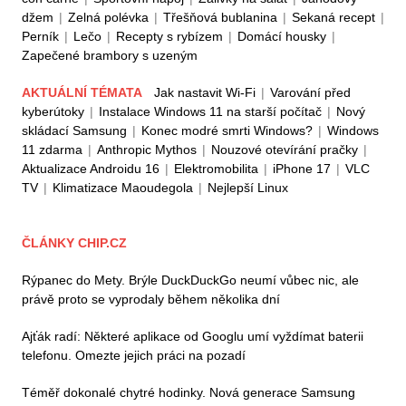
džem
|
Zelná polévka
|
Třešňová bublanina
|
Sekaná recept
|
Perník
|
Lečo
|
Recepty s rybízem
|
Domácí housky
|
Zapečené brambory s uzeným
AKTUÁLNÍ TÉMATA
Jak nastavit Wi-Fi
|
Varování před
kyberútoky
|
Instalace Windows 11 na starší počítač
|
Nový
skládací Samsung
|
Konec modré smrti Windows?
|
Windows
11 zdarma
|
Anthropic Mythos
|
Nouzové otevírání pračky
|
Aktualizace Androidu 16
|
Elektromobilita
|
iPhone 17
|
VLC
TV
|
Klimatizace Maoudegola
|
Nejlepší Linux
ČLÁNKY CHIP.CZ
Rýpanec do Mety. Brýle DuckDuckGo neumí vůbec nic, ale
právě proto se vyprodaly během několika dní
Ajťák radí: Některé aplikace od Googlu umí vyždímat baterii
telefonu. Omezte jejich práci na pozadí
Téměř dokonalé chytré hodinky. Nová generace Samsung