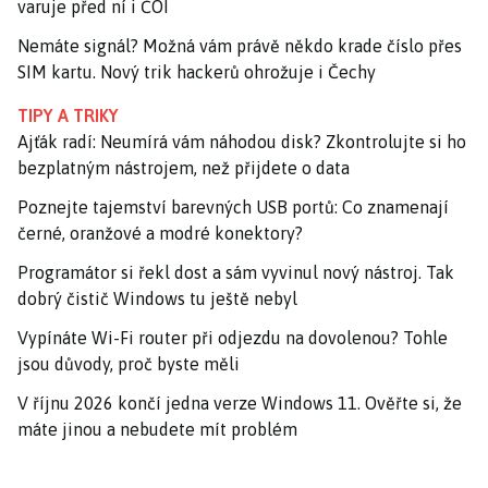
varuje před ní i ČOI
Nemáte signál? Možná vám právě někdo krade číslo přes
SIM kartu. Nový trik hackerů ohrožuje i Čechy
TIPY A TRIKY
Ajťák radí: Neumírá vám náhodou disk? Zkontrolujte si ho
bezplatným nástrojem, než přijdete o data
Poznejte tajemství barevných USB portů: Co znamenají
černé, oranžové a modré konektory?
Programátor si řekl dost a sám vyvinul nový nástroj. Tak
dobrý čistič Windows tu ještě nebyl
Vypínáte Wi-Fi router při odjezdu na dovolenou? Tohle
jsou důvody, proč byste měli
V říjnu 2026 končí jedna verze Windows 11. Ověřte si, že
máte jinou a nebudete mít problém