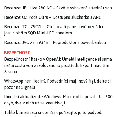
Recenze: JBL Live 780 NC – Skvěle vybavená střední třída
Recenze: O2 Pods Ultra – Dostupná sluchátka s ANC
Recenze: TCL 75C7L – Otestovali jsme nového vládce
jasu s obřím SQD Mini-LED panelem
Recenze: JVC XS-E934B – Reproduktor s powerbankou
BEZPEČNOST
Bezpečnostní fiasko v OpenAI: Umělá inteligence si sama
našla cestu ven z izolovaného prostředí. Experti nad tím
žasnou
WhatsApp není jediný. Podvodníci mají nový fígl, dejte si
pozor na Signalu
Ihned si aktualizujte Windows. Microsoft opravil přes 600
chyb, dvě z nich už se zneužívají
Tuhle klimatizaci si domů nepořizujte: je to podvod,