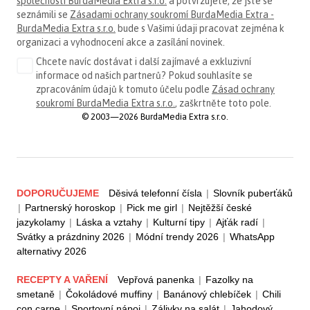
společnosti BurdaMedia Extra s.r.o.
a potvrzujete, že jste se
seznámili se
Zásadami ochrany soukromí BurdaMedia Extra -
BurdaMedia Extra s.r.o.
bude s Vašimi údaji pracovat zejména k
organizaci a vyhodnocení akce a zasílání novinek.
Chcete navíc dostávat i další zajímavé a exkluzivní
informace od našich partnerů? Pokud souhlasíte se
zpracováním údajů k tomuto účelu podle
Zásad ochrany
soukromí BurdaMedia Extra s.r.o.
, zaškrtněte toto pole.
© 2003—2026 BurdaMedia Extra s.r.o.
DOPORUČUJEME
Děsivá telefonní čísla
|
Slovník puberťáků
|
Partnerský horoskop
|
Pick me girl
|
Nejtěžší české
jazykolamy
|
Láska a vztahy
|
Kulturní tipy
|
Ajťák radí
|
Svátky a prázdniny 2026
|
Módní trendy 2026
|
WhatsApp
alternativy 2026
RECEPTY A VAŘENÍ
Vepřová panenka
|
Fazolky na
smetaně
|
Čokoládové muffiny
|
Banánový chlebíček
|
Chili
con carne
|
Sportovní nápoj
|
Zálivky na salát
|
Jahodový