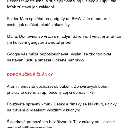
Recenze: Ještě lehčí a štíhlejší Samsung Galaxy Z Flip8. Ale
foťák zůstává jen základní
Spider-Man spoléhá na gadgety od BMW. Jde o moderní
cestu, jak nalákat mladé zákazníky
Mafia: Domovina se vrací s mladým Salierim. Tvůrci přiznali, že
jim kultovní gangster zamotal příběh
Google vás může odposlouchávat. Vyplatí se zkontrolovat
nastavení účtu a smazat uložené nahrávky
DOPORUČENÉ ČLÁNKY
Arónii nemusíte obcházet obloukem. Ze svíravých bobulí
připravíte džem, sirup, pečený čaj či domácí likér
Používáte správný kmín? Český a římský se liší chutí, účinky
na trávení či ideálním využitím v kuchyni
Škvarková pomazánka bez škvarků: Tu z cukety od klasické
verze téměř nerozeznáte