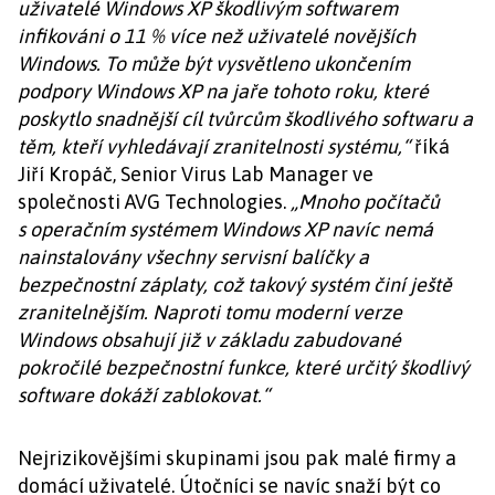
uživatelé Windows XP škodlivým softwarem
infikováni o 11 % více než uživatelé novějších
Windows. To může být vysvětleno ukončením
podpory Windows XP na jaře tohoto roku, které
poskytlo snadnější cíl tvůrcům škodlivého softwaru a
těm, kteří vyhledávají zranitelnosti systému,“
říká
Jiří Kropáč, Senior Virus Lab Manager ve
společnosti AVG Technologies.
„Mnoho počítačů
s operačním systémem Windows XP navíc nemá
nainstalovány všechny servisní balíčky a
bezpečnostní záplaty, což takový systém činí ještě
zranitelnějším. Naproti tomu moderní verze
Windows obsahují již v základu zabudované
pokročilé bezpečnostní funkce, které určitý škodlivý
software dokáží zablokovat.“
Nejrizikovějšími skupinami jsou pak malé firmy a
domácí uživatelé. Útočníci se navíc snaží být co