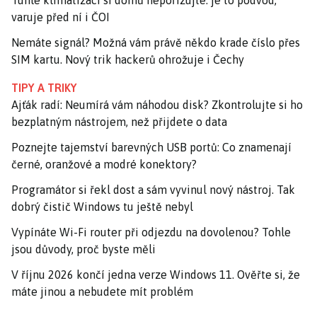
varuje před ní i ČOI
Nemáte signál? Možná vám právě někdo krade číslo přes
SIM kartu. Nový trik hackerů ohrožuje i Čechy
TIPY A TRIKY
Ajťák radí: Neumírá vám náhodou disk? Zkontrolujte si ho
bezplatným nástrojem, než přijdete o data
Poznejte tajemství barevných USB portů: Co znamenají
černé, oranžové a modré konektory?
Programátor si řekl dost a sám vyvinul nový nástroj. Tak
dobrý čistič Windows tu ještě nebyl
Vypínáte Wi-Fi router při odjezdu na dovolenou? Tohle
jsou důvody, proč byste měli
V říjnu 2026 končí jedna verze Windows 11. Ověřte si, že
máte jinou a nebudete mít problém