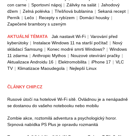
con carne
|
Sportovní nápoj
|
Zálivky na salát
|
Jahodový
džem
|
Zelná polévka
|
Třešňová bublanina
|
Sekaná recept
|
Perník
|
Lečo
|
Recepty s rybízem
|
Domácí housky
|
Zapečené brambory s uzeným
AKTUÁLNÍ TÉMATA
Jak nastavit Wi-Fi
|
Varování před
kyberútoky
|
Instalace Windows 11 na starší počítač
|
Nový
skládací Samsung
|
Konec modré smrti Windows?
|
Windows
11 zdarma
|
Anthropic Mythos
|
Nouzové otevírání pračky
|
Aktualizace Androidu 16
|
Elektromobilita
|
iPhone 17
|
VLC
TV
|
Klimatizace Maoudegola
|
Nejlepší Linux
ČLÁNKY CHIP.CZ
Rusové útočí na hotelové Wi-Fi sítě. Ovládnou je a nenápadně
se dostanou do vašeho notebooku nebo mobilu
Zombie akce, roztomilá adventura a psychologický horor.
Srpnová nabídka PS Plus je opravdu rozmanitá