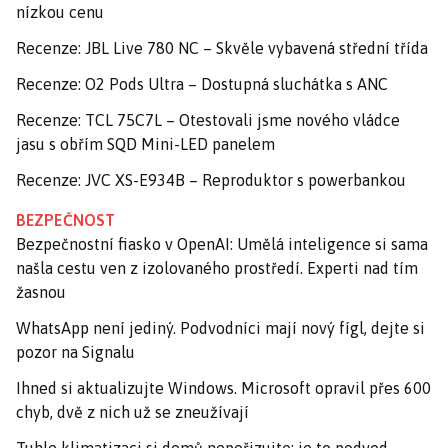
nízkou cenu
Recenze: JBL Live 780 NC – Skvěle vybavená střední třída
Recenze: O2 Pods Ultra – Dostupná sluchátka s ANC
Recenze: TCL 75C7L – Otestovali jsme nového vládce
jasu s obřím SQD Mini-LED panelem
Recenze: JVC XS-E934B – Reproduktor s powerbankou
BEZPEČNOST
Bezpečnostní fiasko v OpenAI: Umělá inteligence si sama
našla cestu ven z izolovaného prostředí. Experti nad tím
žasnou
WhatsApp není jediný. Podvodníci mají nový fígl, dejte si
pozor na Signalu
Ihned si aktualizujte Windows. Microsoft opravil přes 600
chyb, dvě z nich už se zneužívají
Tuhle klimatizaci si domů nepořizujte: je to podvod,