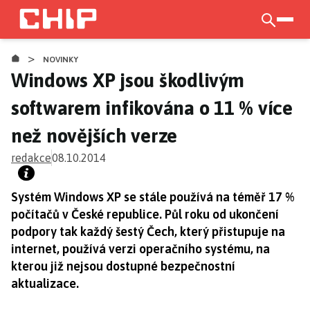
Přejít
k
otevří
hlavnímu
>
obsahu
NOVINKY
Windows XP jsou škodlivým
softwarem infikována o 11 % více
než novějších verze
redakce
08.10.2014
Systém Windows XP se stále používá na téměř 17 %
počítačů v České republice. Půl roku od ukončení
podpory tak každý šestý Čech, který přistupuje na
internet, používá verzi operačního systému, na
kterou již nejsou dostupné bezpečnostní
aktualizace.