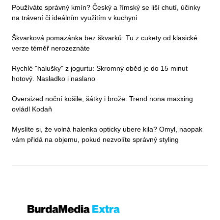
Používáte správný kmín? Český a římský se liší chutí, účinky
na trávení či ideálním využitím v kuchyni
Škvarková pomazánka bez škvarků: Tu z cukety od klasické
verze téměř nerozeznáte
Rychlé "halušky" z jogurtu: Skromný oběd je do 15 minut
hotový. Nasladko i naslano
Oversized noční košile, šátky i brože. Trend nona maxxing
ovládl Kodaň
Myslíte si, že volná halenka opticky ubere kila? Omyl, naopak
vám přidá na objemu, pokud nezvolíte správný styling