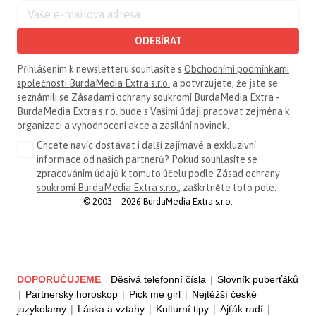
ODEBÍRAT
Přihlášením k newsletteru souhlasíte s
Obchodními podmínkami
společnosti BurdaMedia Extra s.r.o.
a potvrzujete, že jste se
seznámili se
Zásadami ochrany soukromí BurdaMedia Extra -
BurdaMedia Extra s.r.o.
bude s Vašimi údaji pracovat zejména k
organizaci a vyhodnocení akce a zasílání novinek.
Chcete navíc dostávat i další zajímavé a exkluzivní
informace od našich partnerů? Pokud souhlasíte se
zpracováním údajů k tomuto účelu podle
Zásad ochrany
soukromí BurdaMedia Extra s.r.o.
, zaškrtněte toto pole.
© 2003—2026 BurdaMedia Extra s.r.o.
DOPORUČUJEME
Děsivá telefonní čísla
|
Slovník puberťáků
|
Partnerský horoskop
|
Pick me girl
|
Nejtěžší české
jazykolamy
|
Láska a vztahy
|
Kulturní tipy
|
Ajťák radí
|