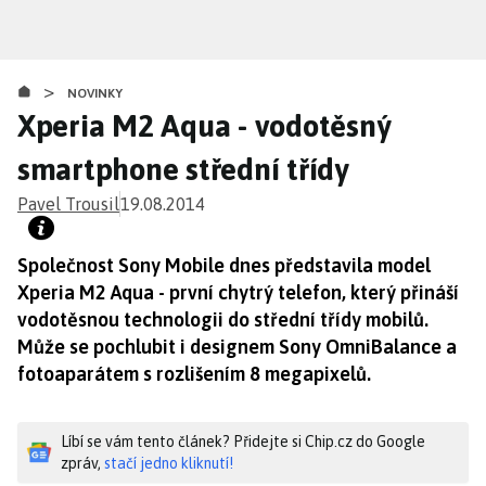
Přejít
k
hlavnímu
>
obsahu
NOVINKY
Xperia M2 Aqua - vodotěsný
smartphone střední třídy
Pavel Trousil
19.08.2014
Společnost Sony Mobile dnes představila model
Xperia M2 Aqua - první chytrý telefon, který přináší
vodotěsnou technologii do střední třídy mobilů.
Může se pochlubit i designem Sony OmniBalance a
fotoaparátem s rozlišením 8 megapixelů.
Líbí se vám tento článek? Přidejte si Chip.cz do Google
zpráv,
stačí jedno kliknutí!