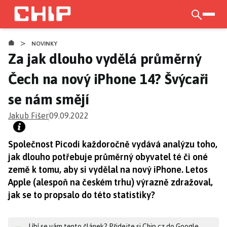
Přejít
k
otevří
hlavnímu
>
obsahu
NOVINKY
Za jak dlouho vydělá průměrný
Čech na nový iPhone 14? Švýcaři
se nám smějí
Jakub Fišer
09.09.2022
Společnost Picodi každoročně vydává analýzu toho,
jak dlouho potřebuje průměrný obyvatel té či oné
země k tomu, aby si vydělal na nový iPhone. Letos
Apple (alespoň na českém trhu) výrazně zdražoval,
jak se to propsalo do této statistiky?
Líbí se vám tento článek? Přidejte si Chip.cz do Google