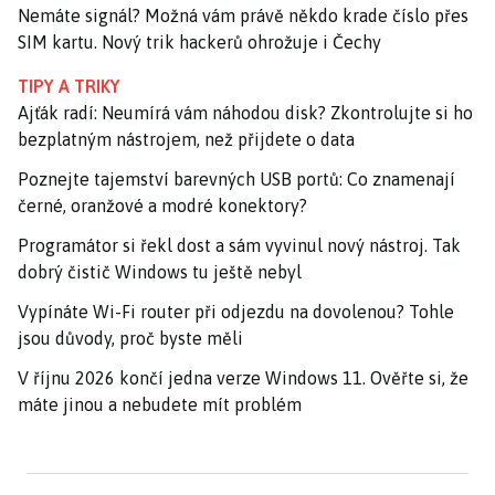
Nemáte signál? Možná vám právě někdo krade číslo přes
SIM kartu. Nový trik hackerů ohrožuje i Čechy
TIPY A TRIKY
Ajťák radí: Neumírá vám náhodou disk? Zkontrolujte si ho
bezplatným nástrojem, než přijdete o data
Poznejte tajemství barevných USB portů: Co znamenají
černé, oranžové a modré konektory?
Programátor si řekl dost a sám vyvinul nový nástroj. Tak
dobrý čistič Windows tu ještě nebyl
Vypínáte Wi-Fi router při odjezdu na dovolenou? Tohle
jsou důvody, proč byste měli
V říjnu 2026 končí jedna verze Windows 11. Ověřte si, že
máte jinou a nebudete mít problém