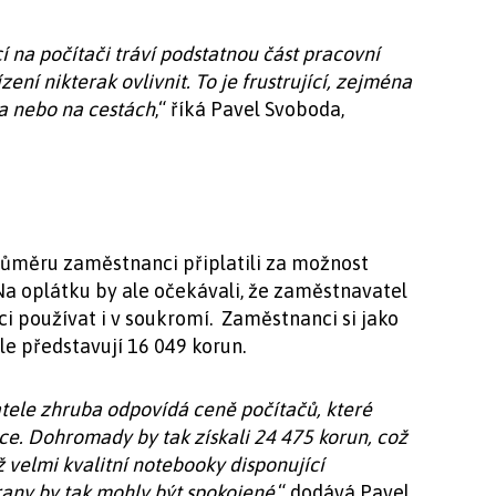
í na počítači tráví podstatnou část pracovní
ení nikterak ovlivnit. To je frustrující, zejména
va nebo na cestách
,“ říká Pavel Svoboda,
růměru zaměstnanci připlatili za možnost
 Na oplátku by ale očekávali, že zaměstnavatel
i používat i v soukromí. Zaměstnanci si jako
e představují 16 049 korun.
ele zhruba odpovídá ceně počítačů, které
ce. Dohromady by tak získali 24 475 korun, což
již velmi kvalitní notebooky disponující
rany by tak mohly být spokojené
,“ dodává Pavel