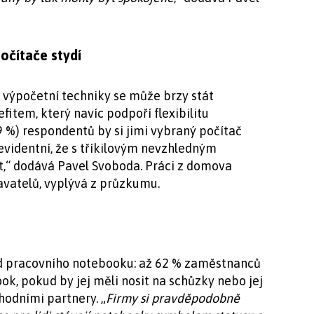
očítače stydí
 výpočetní techniky se může brzy stát
em, který navíc podpoří flexibilitu
9 %) respondentů by si jimi vybraný počítač
 evidentní, že s tříkilovým nevzhledným
,“ dodává Pavel Svoboda. Práci z domova
vatelů, vyplývá z průzkumu.
led pracovního notebooku: až 62 % zaměstnanců
ok, pokud by jej měli nosit na schůzky nebo jej
hodními partnery. „
Firmy si pravděpodobně