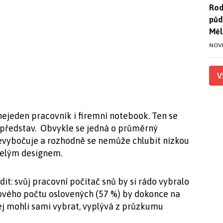
Rod
Rod
půd
Měl
NOV
V
ejeden pracovník i firemní notebook. Ten se
ho představ. Obvykle se jedná o průměrný
 nevybočuje a rozhodně se nemůže chlubit nízkou
řelým designem.
t: svůj pracovní počítač snů by si rádo vybralo
ového počtu oslovených (57 %) by dokonce na
jej mohli sami vybrat, vyplývá z průzkumu