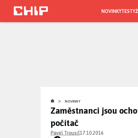
Přejít
k
NOVINKY
TESTY
Ž
hlavnímu
obsahu
>
NOVINKY
Zaměstnanci jsou ochotn
počítač
Pavel Trousil
17.10.2016