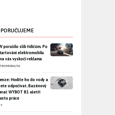
PORUČUJEME
 porušilo slib řidičům. Po nastartování elektromobilu iX3 na 
 porušilo slib řidičům. Po
tartování elektromobilu
 na vás vyskočí reklama
KTROMOBILITA
enze: Hodíte ho do vody a můžete odpočívat. Bazénový vysava
enze: Hodíte ho do vody a
ete odpočívat. Bazénový
avač WYBOT B1 ušetří
ustu práce
TY