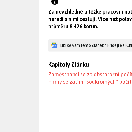
Za nevzhledné a těžké pracovní no
neradi s nimi cestují. Více než polo
průměru 8 426 korun.
Líbí se vám tento článek? Přidejte si C
Kapitoly článku
Zaměstnanci se za obstarožní počít
Firmy se zatím „soukromých“ počít