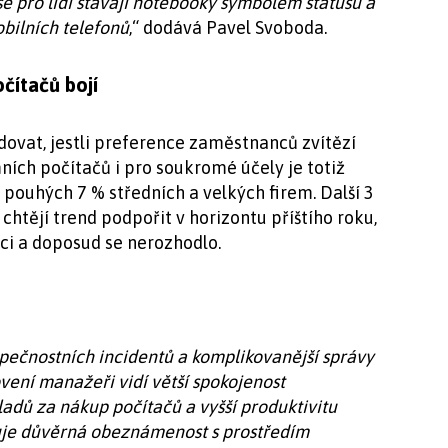
e pro lidi stávají notebooky symbolem statusu a
bilních telefonů
,“ dodává Pavel Svoboda.
čítačů bojí
dovat, jestli preference zaměstnanců zvítězí
ních počítačů i pro soukromé účely je totiž
 pouhých 7 % středních a velkých firem. Další 3
htějí trend podpořit v horizontu příštího roku,
ici a doposud se nerozhodlo.
pečnostních incidentů a komplikovanější správy
vení manažeři vidí větší spokojenost
adů za nákup počítačů a vyšší produktivitu
je důvěrná obeznámenost s prostředím