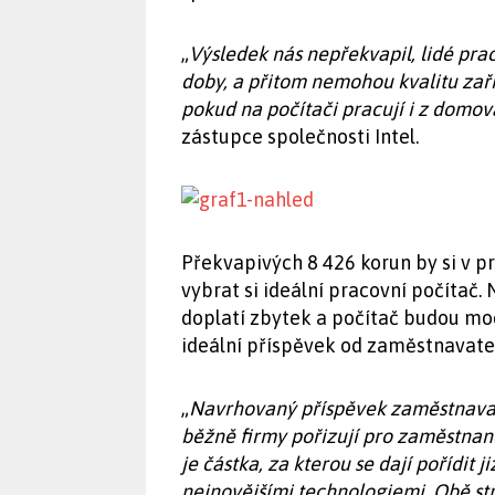
„
Výsledek nás nepřekvapil, lidé prac
doby, a přitom nemohou kvalitu zaříz
pokud na počítači pracují i z domo
zástupce společnosti Intel.
Překvapivých 8 426 korun by si v p
vybrat si ideální pracovní počítač.
doplatí zbytek a počítač budou moc
ideální příspěvek od zaměstnavatel
„
Navrhovaný příspěvek zaměstnavat
běžně firmy pořizují pro zaměstnan
je částka, za kterou se dají pořídit 
nejnovějšími technologiemi. Obě st