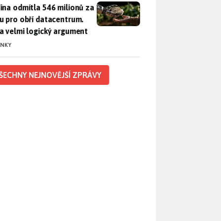
ina odmítla 546 milionů za půdu pro obří datacentrum. Měla 
ina odmítla 546 milionů za
u pro obří datacentrum.
a velmi logický argument
INKY
ŠECHNY NEJNOVĚJŠÍ ZPRÁVY