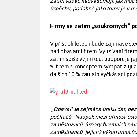
zatím vůbec neuvědomují, jak moc s
úspěchu, podobně jako tomu je u mo
Firmy se zatím „soukromých“ po
V příštích letech bude zajímavé sle
nad obavami firem. Využívání firem
zatím spíše výjimkou: podporuje jej
% firem s konceptem sympatizují a c
dalších 10 % zaujalo vyčkávací poz
„
Obávají se zejména úniku dat, bez
počítačů. Naopak mezi přínosy oslo
zaměstnanců, úspory firemních nákl
zaměstnanců, jejichž výkon umocňu