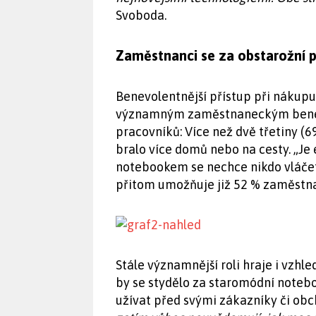
Svoboda.
Zaměstnanci se za obstarožní p
Benevolentnější přístup při nákupu
významným zaměstnaneckým benefit
pracovníků: Více než dvě třetiny (6
bralo více domů nebo na cesty. „Je
notebookem se nechce nikdo vláčet
přitom umožňuje již 52 % zaměstna
Stále významnější roli hraje i vzh
by se stydělo za staromódní notebo
užívat před svými zákazníky či obc