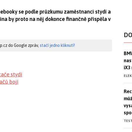
tebooky se podle průzkumu zaměstnanci stydí a
vina by proto na něj dokonce finančně přispěla v
DO
hip.cz do Google zpráv,
stačí jedno kliknutí!
BMW
BMW
nas
iX3
ače stydí
ELE
ačů bojí
Rec
Rec
můž
vys
spo
TES