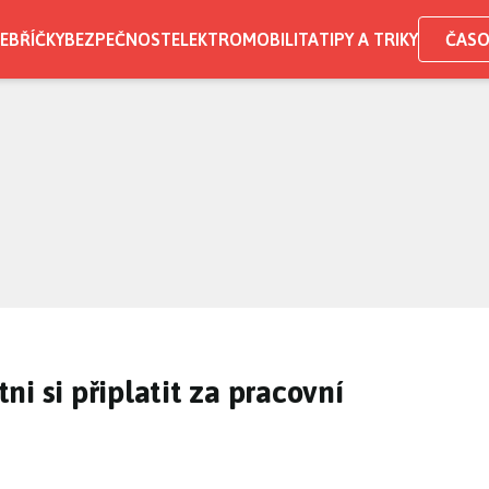
EBŘÍČKY
BEZPEČNOST
ELEKTROMOBILITA
TIPY A TRIKY
ČASO
i si připlatit za pracovní