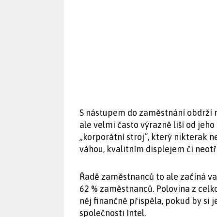
S nástupem do zaměstnání obdrží n
ale velmi často výrazně liší od je
„korporátní stroj“, který nikterak
váhou, kvalitním displejem či neot
Řadě zaměstnanců to ale začíná vadi
62 % zaměstnanců. Polovina z celk
něj finančně přispěla, pokud by si 
společnosti Intel.