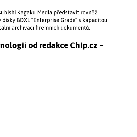
subishi Kagaku Media představit rovněž
y disky BDXL "Enterprise Grade" s kapacitou
itální archivaci firemních dokumentů.
hnologií od redakce Chip.cz –