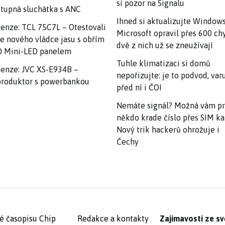
si pozor na Signalu
tupná sluchátka s ANC
Ihned si aktualizujte Windows
enze: TCL 75C7L – Otestovali
Microsoft opravil přes 600 ch
e nového vládce jasu s obřím
dvě z nich už se zneužívají
 Mini-LED panelem
Tuhle klimatizaci si domů
enze: JVC XS-E934B –
nepořizujte: je to podvod, var
roduktor s powerbankou
před ní i ČOI
Nemáte signál? Možná vám p
někdo krade číslo přes SIM ka
Nový trik hackerů ohrožuje i
Čechy
é časopisu Chip
Redakce a kontakty
Zajímavosti ze sv