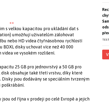
Rec
Rec
chy
Sam
«
»
ods
im s velkou kapacitou pro ukládání dat s
pře
ciation) umožňují uživatelům zálohovat
TES
udbu nebo HD videa čtyřnásobnou rychlostí
u BDXL disky uchovat více než 40 000
n videa ve vysokém rozlišení.
V
kapacitu 25 GB pro jednovrstvý a 50 GB pro
disk obsahuje také třetí vrstvu, díky které
. Disky jsou dodávány se speciálním tvrzeným
 poškrábání.
sou od října v prodeji po celé Evropě a jejich