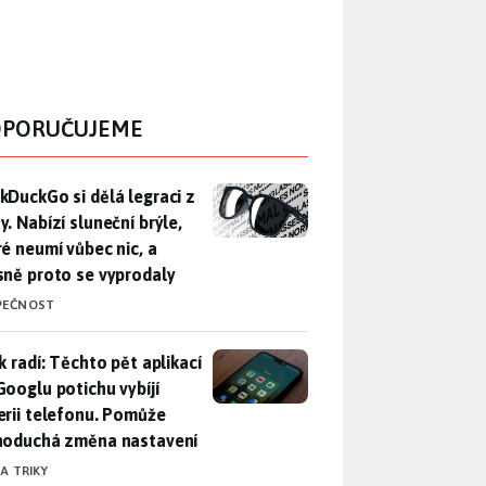
PORUČUJEME
DuckGo si dělá legraci z Mety. Nabízí sluneční brýle, které n
kDuckGo si dělá legraci z
. Nabízí sluneční brýle,
ré neumí vůbec nic, a
sně proto se vyprodaly
PEČNOST
ák radí: Těchto pět aplikací od Googlu potichu vybíjí baterii
k radí: Těchto pět aplikací
Googlu potichu vybíjí
erii telefonu. Pomůže
noduchá změna nastavení
 A TRIKY