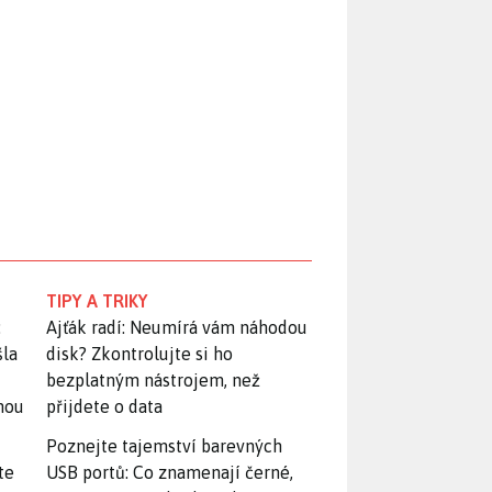
TIPY A TRIKY
:
Ajťák radí: Neumírá vám náhodou
šla
disk? Zkontrolujte si ho
bezplatným nástrojem, než
snou
přijdete o data
Poznejte tajemství barevných
te
USB portů: Co znamenají černé,