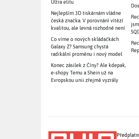
Ultra elitu
Dos
Nejlepším 3D tiskárnám vládne
Rec
česká značka. V porovnání vítězí
jsm
kvalitou, ale levná rozhodně není
SQD
Co víme o nových skládačkách
Rec
Galaxy Z? Samsung chystá
Rep
radikální proměnu i nový model
Konec zásilek z Číny? Ale kdepak,
e-shopy Temu a Shein už na
Evropskou unii zřejmě vyzrály
Předplatn