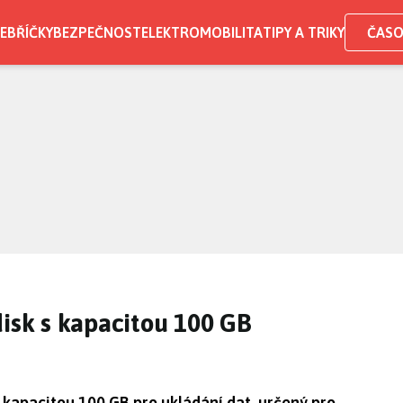
EBŘÍČKY
BEZPEČNOST
ELEKTROMOBILITA
TIPY A TRIKY
ČASO
disk s kapacitou 100 GB
s kapacitou 100 GB pro ukládání dat, určený pro