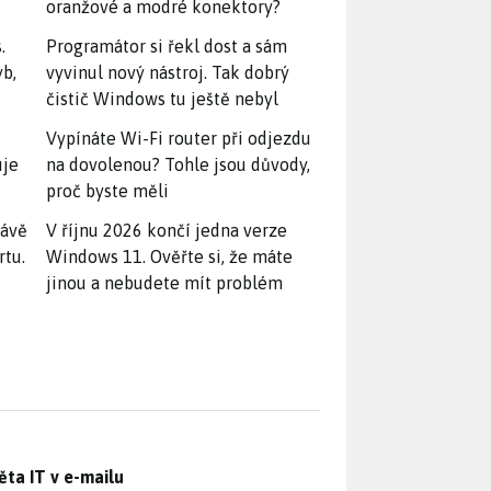
oranžové a modré konektory?
.
Programátor si řekl dost a sám
yb,
vyvinul nový nástroj. Tak dobrý
čistič Windows tu ještě nebyl
Vypínáte Wi-Fi router při odjezdu
uje
na dovolenou? Tohle jsou důvody,
proč byste měli
rávě
V říjnu 2026 končí jedna verze
rtu.
Windows 11. Ověřte si, že máte
jinou a nebudete mít problém
ěta IT v e-mailu