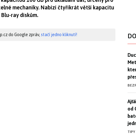
elné mechaniky. Nabízí čtyřikrát větší kapacitu
 Blu-ray diskům.
hip.cz do Google zpráv,
stačí jedno kliknutí!
DO
Duck
Duc
Mety
kte
pře
BEZ
Ajť
Ajťá
od 
bat
jed
TIPY