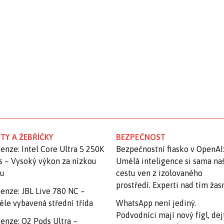
TY A ŽEBŘÍČKY
BEZPEČNOST
enze: Intel Core Ultra 5 250K
Bezpečnostní fiasko v OpenAI
s – Vysoký výkon za nízkou
Umělá inteligence si sama na
nu
cestu ven z izolovaného
prostředí. Experti nad tím ža
enze: JBL Live 780 NC –
ěle vybavená střední třída
WhatsApp není jediný.
Podvodníci mají nový fígl, dej
enze: O2 Pods Ultra –