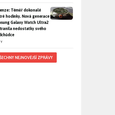
enze: Téměř dokonalé chytré hodinky. Nová generace Samsung
enze: Téměř dokonalé
tré hodinky. Nová generace
sung Galaxy Watch Ultra2
tranila nedostatky svého
dchůdce
TY
ŠECHNY NEJNOVĚJŠÍ ZPRÁVY