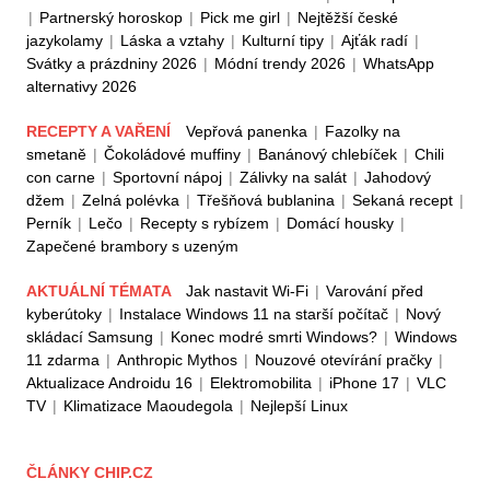
|
Partnerský horoskop
|
Pick me girl
|
Nejtěžší české
jazykolamy
|
Láska a vztahy
|
Kulturní tipy
|
Ajťák radí
|
Svátky a prázdniny 2026
|
Módní trendy 2026
|
WhatsApp
alternativy 2026
RECEPTY A VAŘENÍ
Vepřová panenka
|
Fazolky na
smetaně
|
Čokoládové muffiny
|
Banánový chlebíček
|
Chili
con carne
|
Sportovní nápoj
|
Zálivky na salát
|
Jahodový
džem
|
Zelná polévka
|
Třešňová bublanina
|
Sekaná recept
|
Perník
|
Lečo
|
Recepty s rybízem
|
Domácí housky
|
Zapečené brambory s uzeným
AKTUÁLNÍ TÉMATA
Jak nastavit Wi-Fi
|
Varování před
kyberútoky
|
Instalace Windows 11 na starší počítač
|
Nový
skládací Samsung
|
Konec modré smrti Windows?
|
Windows
11 zdarma
|
Anthropic Mythos
|
Nouzové otevírání pračky
|
Aktualizace Androidu 16
|
Elektromobilita
|
iPhone 17
|
VLC
TV
|
Klimatizace Maoudegola
|
Nejlepší Linux
ČLÁNKY CHIP.CZ