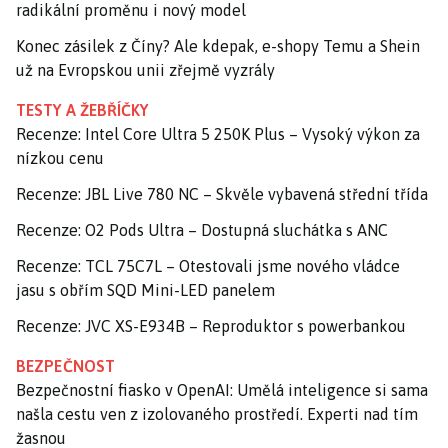
radikální proměnu i nový model
Konec zásilek z Číny? Ale kdepak, e-shopy Temu a Shein
už na Evropskou unii zřejmě vyzrály
TESTY A ŽEBŘÍČKY
Recenze: Intel Core Ultra 5 250K Plus – Vysoký výkon za
nízkou cenu
Recenze: JBL Live 780 NC – Skvěle vybavená střední třída
Recenze: O2 Pods Ultra – Dostupná sluchátka s ANC
Recenze: TCL 75C7L – Otestovali jsme nového vládce
jasu s obřím SQD Mini-LED panelem
Recenze: JVC XS-E934B – Reproduktor s powerbankou
BEZPEČNOST
Bezpečnostní fiasko v OpenAI: Umělá inteligence si sama
našla cestu ven z izolovaného prostředí. Experti nad tím
žasnou