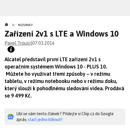
Přejít
k
hlavnímu
>
obsahu
NOVINKY
Zařízení 2v1 s LTE a Windows 10
Pavel Trousil
07.03.2016
Alcatel představil první LTE zařízení 2v1 s
operačním systémem Windows 10 - PLUS 10.
Můžete ho využívat třemi způsoby – v režimu
tabletu, v režimu notebooku nebo v režimu doku,
který slouží k pohodlnému sledování videa. Prodává
se 9 499 Kč.
Líbí se vám tento článek? Přidejte si Chip.cz do Google
zpráv,
stačí jedno kliknutí!