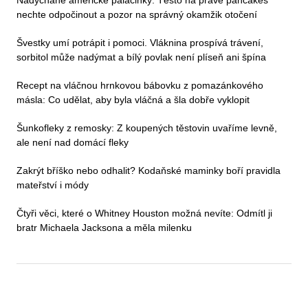
nechte odpočinout a pozor na správný okamžik otočení
Švestky umí potrápit i pomoci. Vláknina prospívá trávení,
sorbitol může nadýmat a bílý povlak není plíseň ani špína
Recept na vláčnou hrnkovou bábovku z pomazánkového
másla: Co udělat, aby byla vláčná a šla dobře vyklopit
Šunkofleky z remosky: Z koupených těstovin uvaříme levně,
ale není nad domácí fleky
Zakrýt bříško nebo odhalit? Kodaňské maminky boří pravidla
mateřství i módy
Čtyři věci, které o Whitney Houston možná nevíte: Odmítl ji
bratr Michaela Jacksona a měla milenku