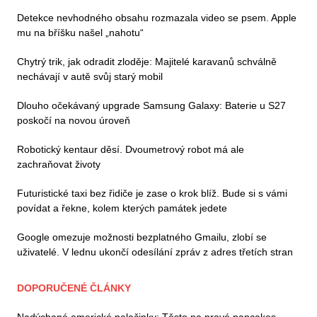
Detekce nevhodného obsahu rozmazala video se psem. Apple
mu na bříšku našel „nahotu“
Chytrý trik, jak odradit zloděje: Majitelé karavanů schválně
nechávají v autě svůj starý mobil
Dlouho očekávaný upgrade Samsung Galaxy: Baterie u S27
poskočí na novou úroveň
Robotický kentaur děsí. Dvoumetrový robot má ale
zachraňovat životy
Futuristické taxi bez řidiče je zase o krok blíž. Bude si s vámi
povídat a řekne, kolem kterých památek jedete
Google omezuje možnosti bezplatného Gmailu, zlobí se
uživatelé. V lednu ukončí odesílání zpráv z adres třetích stran
DOPORUČENÉ ČLÁNKY
Nadýchané americké palačinky: Těsto na pravé pancakes