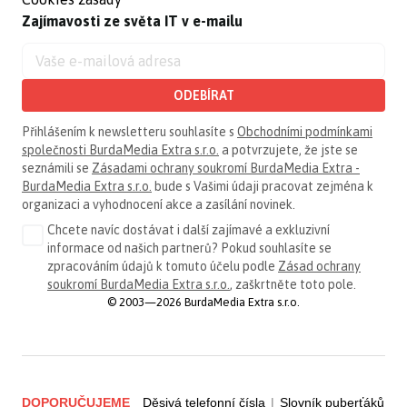
Zajímavosti ze světa IT v e-mailu
ODEBÍRAT
Přihlášením k newsletteru souhlasíte s
Obchodními podmínkami
společnosti BurdaMedia Extra s.r.o.
a potvrzujete, že jste se
seznámili se
Zásadami ochrany soukromí BurdaMedia Extra -
BurdaMedia Extra s.r.o.
bude s Vašimi údaji pracovat zejména k
organizaci a vyhodnocení akce a zasílání novinek.
Chcete navíc dostávat i další zajímavé a exkluzivní
informace od našich partnerů? Pokud souhlasíte se
zpracováním údajů k tomuto účelu podle
Zásad ochrany
soukromí BurdaMedia Extra s.r.o.
, zaškrtněte toto pole.
© 2003—2026 BurdaMedia Extra s.r.o.
DOPORUČUJEME
Děsivá telefonní čísla
|
Slovník puberťáků