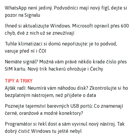
WhatsApp není jediný. Podvodníci mají nový fígl, dejte si
pozor na Signalu
Ihned si aktualizujte Windows. Microsoft opravil přes 600
chyb, dvě z nich už se zneužívají
Tuhle klimatizaci si domů nepořizujte: je to podvod,
varuje před ní i ČOI
Nemáte signál? Možná vám právě někdo krade číslo přes
SIM kartu. Nový trik hackerů ohrožuje i Čechy
TIPY A TRIKY
Ajťák radí: Neumírá vám náhodou disk? Zkontrolujte si ho
bezplatným nástrojem, než přijdete o data
Poznejte tajemství barevných USB portů: Co znamenají
černé, oranžové a modré konektory?
Programátor si řekl dost a sám vyvinul nový nástroj. Tak
dobrý čistič Windows tu ještě nebyl