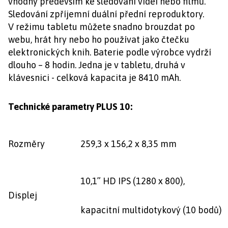
vhodný především ke sledování videí nebo filmů.
Sledování zpříjemní duální přední reproduktory.
V režimu tabletu můžete snadno brouzdat po
webu, hrát hry nebo ho používat jako čtečku
elektronických knih. Baterie podle výrobce vydrží
dlouho – 8 hodin. Jedna je v tabletu, druhá v
klávesnici - celková kapacita je 8410 mAh.
Technické parametry PLUS 10:
Rozměry
259,3 x 156,2 x 8,35 mm
10,1” HD IPS (1280 x 800),
Displej
kapacitní multidotykový (10 bodů)