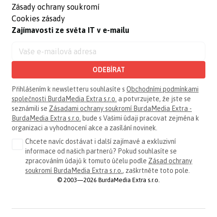
Zásady ochrany soukromí
Cookies zásady
Zajímavosti ze světa IT v e-mailu
ODEBÍRAT
Přihlášením k newsletteru souhlasíte s
Obchodními podmínkami
společnosti BurdaMedia Extra s.r.o.
a potvrzujete, že jste se
seznámili se
Zásadami ochrany soukromí BurdaMedia Extra -
BurdaMedia Extra s.r.o.
bude s Vašimi údaji pracovat zejména k
organizaci a vyhodnocení akce a zasílání novinek.
Chcete navíc dostávat i další zajímavé a exkluzivní
informace od našich partnerů? Pokud souhlasíte se
zpracováním údajů k tomuto účelu podle
Zásad ochrany
soukromí BurdaMedia Extra s.r.o.
, zaškrtněte toto pole.
© 2003—2026 BurdaMedia Extra s.r.o.