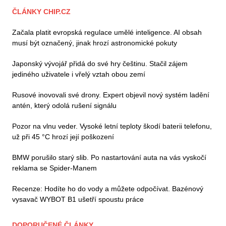
ČLÁNKY CHIP.CZ
Začala platit evropská regulace umělé inteligence. AI obsah
musí být označený, jinak hrozí astronomické pokuty
Japonský vývojář přidá do své hry češtinu. Stačil zájem
jediného uživatele i vřelý vztah obou zemí
Rusové inovovali své drony. Expert objevil nový systém ladění
antén, který odolá rušení signálu
Pozor na vlnu veder. Vysoké letní teploty škodí baterii telefonu,
už při 45 °C hrozí její poškození
BMW porušilo starý slib. Po nastartování auta na vás vyskočí
reklama se Spider-Manem
Recenze: Hodíte ho do vody a můžete odpočívat. Bazénový
vysavač WYBOT B1 ušetří spoustu práce
DOPORUČENÉ ČLÁNKY