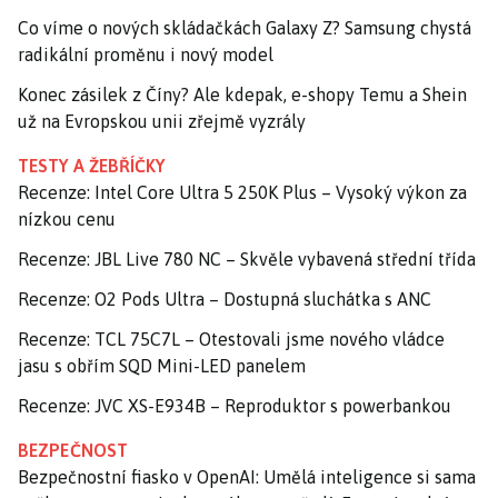
Co víme o nových skládačkách Galaxy Z? Samsung chystá
radikální proměnu i nový model
Konec zásilek z Číny? Ale kdepak, e-shopy Temu a Shein
už na Evropskou unii zřejmě vyzrály
TESTY A ŽEBŘÍČKY
Recenze: Intel Core Ultra 5 250K Plus – Vysoký výkon za
nízkou cenu
Recenze: JBL Live 780 NC – Skvěle vybavená střední třída
Recenze: O2 Pods Ultra – Dostupná sluchátka s ANC
Recenze: TCL 75C7L – Otestovali jsme nového vládce
jasu s obřím SQD Mini-LED panelem
Recenze: JVC XS-E934B – Reproduktor s powerbankou
BEZPEČNOST
Bezpečnostní fiasko v OpenAI: Umělá inteligence si sama