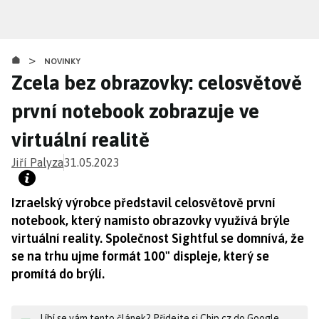
Přejít
k
hlavnímu
>
obsahu
NOVINKY
Zcela bez obrazovky: celosvětově
první notebook zobrazuje ve
virtuální realitě
Jiří Palyza
31.05.2023
Izraelský výrobce představil celosvětově první
notebook, který namísto obrazovky využívá brýle
virtuální reality. Společnost Sightful se domnívá, že
se na trhu ujme formát 100" displeje, který se
promítá do brýlí.
Líbí se vám tento článek? Přidejte si Chip.cz do Google