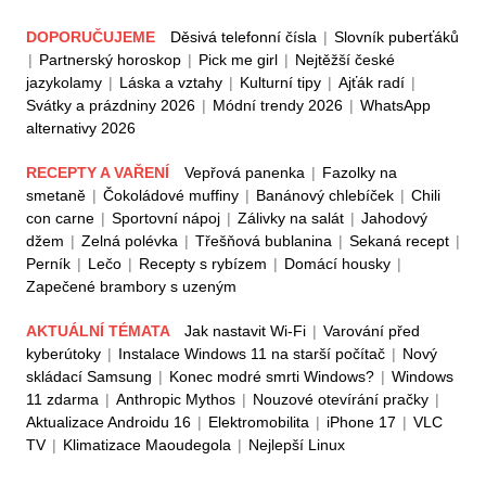
DOPORUČUJEME
Děsivá telefonní čísla
|
Slovník puberťáků
|
Partnerský horoskop
|
Pick me girl
|
Nejtěžší české
jazykolamy
|
Láska a vztahy
|
Kulturní tipy
|
Ajťák radí
|
Svátky a prázdniny 2026
|
Módní trendy 2026
|
WhatsApp
alternativy 2026
RECEPTY A VAŘENÍ
Vepřová panenka
|
Fazolky na
smetaně
|
Čokoládové muffiny
|
Banánový chlebíček
|
Chili
con carne
|
Sportovní nápoj
|
Zálivky na salát
|
Jahodový
džem
|
Zelná polévka
|
Třešňová bublanina
|
Sekaná recept
|
Perník
|
Lečo
|
Recepty s rybízem
|
Domácí housky
|
Zapečené brambory s uzeným
AKTUÁLNÍ TÉMATA
Jak nastavit Wi-Fi
|
Varování před
kyberútoky
|
Instalace Windows 11 na starší počítač
|
Nový
skládací Samsung
|
Konec modré smrti Windows?
|
Windows
11 zdarma
|
Anthropic Mythos
|
Nouzové otevírání pračky
|
Aktualizace Androidu 16
|
Elektromobilita
|
iPhone 17
|
VLC
TV
|
Klimatizace Maoudegola
|
Nejlepší Linux