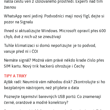
našla cestu ven z izolovaného prostředí. Experti nad tím
žasnou
WhatsApp není jediný. Podvodníci mají nový fígl, dejte si
pozor na Signalu
Ihned si aktualizujte Windows. Microsoft opravil přes 600
chyb, dvě z nich už se zneužívají
Tuhle klimatizaci si domů nepořizujte: je to podvod,
varuje před ní i ČOI
Nemáte signál? Možná vám právě někdo krade číslo přes
SIM kartu. Nový trik hackerů ohrožuje i Čechy
TIPY A TRIKY
Ajťák radí: Neumírá vám náhodou disk? Zkontrolujte si ho
bezplatným nástrojem, než přijdete o data
Poznejte tajemství barevných USB portů: Co znamenají
černé, oranžové a modré konektory?