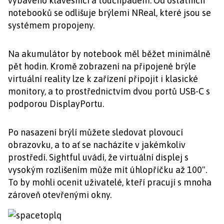
vybaveno klávesnicí a touchpadem. Od ostatních
notebooků se odlišuje brýlemi NReal, které jsou se
systémem propojeny.
Na akumulátor by notebook měl běžet minimálně
pět hodin. Kromě zobrazení na připojené brýle
virtuální reality lze k zařízení připojit i klasické
monitory, a to prostřednictvím dvou portů USB-C s
podporou DisplayPortu.
Po nasazení brýlí můžete sledovat plovoucí
obrazovku, a to ať se nacházíte v jakémkoliv
prostředí. Sightful uvádí, že virtuální displej s
vysokým rozlišením může mít úhlopříčku až 100".
To by mohli ocenit uživatelé, kteří pracují s mnoha
zároveň otevřenými okny.