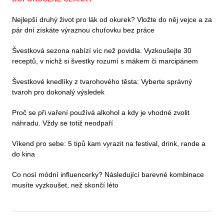
Nejlepší druhý život pro lák od okurek? Vložte do něj vejce a za
pár dní získáte výraznou chuťovku bez práce
Švestková sezona nabízí víc než povidla. Vyzkoušejte 30
receptů, v nichž si švestky rozumí s mákem či marcipánem
Švestkové knedlíky z tvarohového těsta: Vyberte správný
tvaroh pro dokonalý výsledek
Proč se při vaření používá alkohol a kdy je vhodné zvolit
náhradu. Vždy se totiž neodpaří
Víkend pro sebe: 5 tipů kam vyrazit na festival, drink, rande a
do kina
Co nosí módní influencerky? Následující barevné kombinace
musíte vyzkoušet, než skončí léto