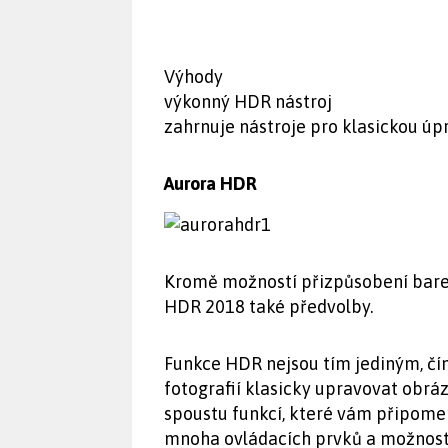
Výhody
výkonný HDR nástroj
zahrnuje nástroje pro klasickou ú
Aurora HDR
Kromě možností přizpůsobení barev,
HDR 2018 také předvolby.
Funkce HDR nejsou tím jediným, čí
fotografií klasicky upravovat obrá
spoustu funkcí, které vám připom
mnoha ovládacích prvků a možností z