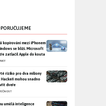
PORUČUJEME
ší kopírování mezi iPhonem a Windows se blíží. Microsoft chyt
ší kopírování mezi iPhonem
indows se blíží. Microsoft
tře zatlačil Apple do kouta
INKY
yté riziko pro dva miliony aut: Hackeři mohou snadno otevřít d
yté riziko pro dva miliony
: Hackeři mohou snadno
vřít dveře
PEČNOST
u umělá inteligence sebere práci a komu ne: Vývojář Microsoft
u umělá inteligence