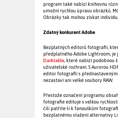
program také nabízí knihovnu různ
umožní rychlou úpravu obrázků. Můž
Obrázky tak mohou získat individuá
Zdatný konkurent Adobe
Bezplatných editorů fotografií, kt
předplatného Adobe Lightroom, je j
Darktable
, které nabízí podobnou š
uživatelské rozhraní. S Aurorou HD
editor fotografií s přednastavený
nezastaví ani velké soubory RAW.
Přestože označení programu obsahu
fotografie edituje s velkou rychlos
čili patříte-li k fanouškům fotografi
bezplatnému stažení alternativy L