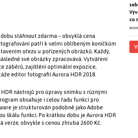
seb
Výv
co 
NOV
 dobu stáhnout zdarma – obvyklá cena
otografování patří k velmi oblíbeným koníčkům
V
stavením ořezu u pořízených obrázků. Každý,
následně své obrázky zpracovává. Vytváření
ce záběrů, zajištění optimální expozice,
okáže editor fotografií Aurora HDR 2018.
HDR nástrojů pro úpravy snímku s různými
program obsahuje i celou řadu funkcí pro
ftware je strukturován podobně jako Adobe
ou škálu funkcí. Po krátkou dobu je Aurora HDR
ná verze, obvykle s cenou zhruba 2600 Kč.