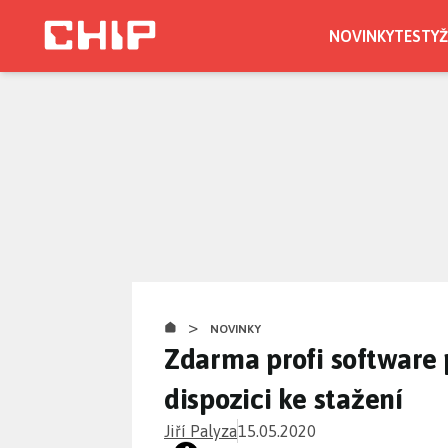
Přejít
k
NOVINKY
TESTY
Ž
hlavnímu
obsahu
>
NOVINKY
Zdarma profi software p
dispozici ke stažení
Jiří Palyza
15.05.2020