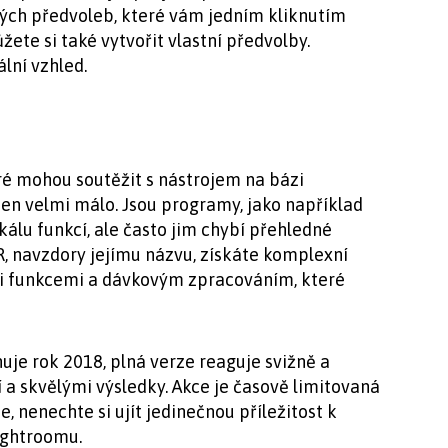
ých předvoleb, které vám jedním kliknutím
ete si také vytvořit vlastní předvolby.
lní vzhled.
eré mohou soutěžit s nástrojem na bázi
en velmi málo. Jsou programy, jako například
kálu funkcí, ale často jim chybí přehledné
R, navzdory jejímu názvu, získáte komplexní
mi funkcemi a dávkovým zpracováním, které
je rok 2018, plná verze reaguje svižně a
tí a skvělými výsledky. Akce je časově limitovaná
e, nenechte si ujít jedinečnou příležitost k
ightroomu.