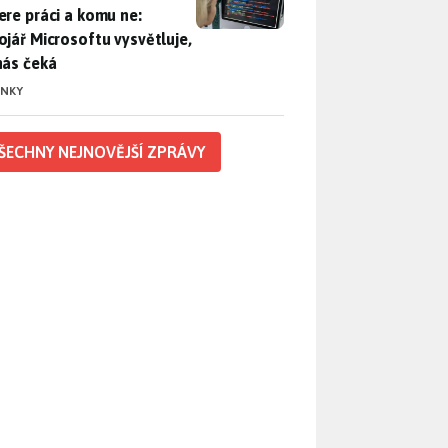
ere práci a komu ne:
ojář Microsoftu vysvětluje,
nás čeká
INKY
ŠECHNY NEJNOVĚJŠÍ ZPRÁVY