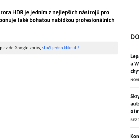
ora HDR je jedním z nejlepších nástrojů pro
sponuje také bohatou nabídkou profesionálních
DO
hip.cz do Google zpráv,
stačí jedno kliknutí!
Lep
Lep
a W
chy
NOV
Skr
Skr
aut
ote
BEZ
Kom
Kom