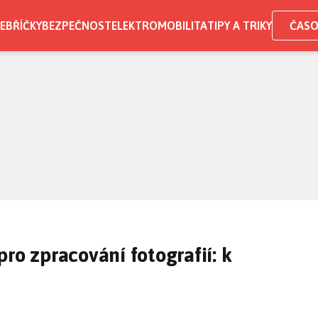
EBŘÍČKY
BEZPEČNOST
ELEKTROMOBILITA
TIPY A TRIKY
ČASO
ro zpracování fotografií: k