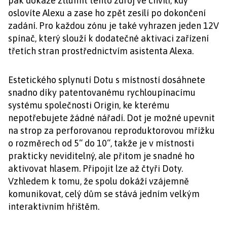
pak dokáže ztlumit tento zdroj ve chvíli, kdy
oslovíte Alexu a zase ho zpět zesílí po dokončení
zadání. Pro každou zónu je také vyhrazen jeden 12V
spínač, který slouží k dodatečné aktivaci zařízení
třetích stran prostřednictvím asistenta Alexa.
Estetického splynutí Dotu s místností dosáhnete
snadno díky patentovanému rychloupínacímu
systému společnosti Origin, ke kterému
nepotřebujete žádné nářadí. Dot je možné upevnit
na strop za perforovanou reproduktorovou mřížku
o rozměrech od 5“ do 10“, takže je v místnosti
prakticky neviditelný, ale přitom je snadné ho
aktivovat hlasem. Připojit lze až čtyři Doty.
Vzhledem k tomu, že spolu dokáží vzájemně
komunikovat, celý dům se stává jedním velkým
interaktivním hřištěm.