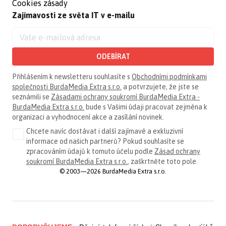
Cookies zásady
Zajímavosti ze světa IT v e-mailu
ODEBÍRAT
Přihlášením k newsletteru souhlasíte s
Obchodními podmínkami
společnosti BurdaMedia Extra s.r.o.
a potvrzujete, že jste se
seznámili se
Zásadami ochrany soukromí BurdaMedia Extra -
BurdaMedia Extra s.r.o.
bude s Vašimi údaji pracovat zejména k
organizaci a vyhodnocení akce a zasílání novinek.
Chcete navíc dostávat i další zajímavé a exkluzivní
informace od našich partnerů? Pokud souhlasíte se
zpracováním údajů k tomuto účelu podle
Zásad ochrany
soukromí BurdaMedia Extra s.r.o.
, zaškrtněte toto pole.
© 2003—2026 BurdaMedia Extra s.r.o.