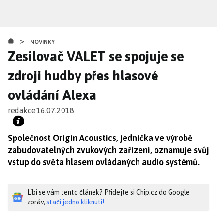
Přejít
k
hlavnímu
>
obsahu
NOVINKY
Zesilovač VALET se spojuje se
zdroji hudby přes hlasové
ovládání Alexa
redakce
16.07.2018
Společnost Origin Acoustics, jednička ve výrobě
zabudovatelných zvukových zařízení, oznamuje svůj
vstup do světa hlasem ovládaných audio systémů.
Líbí se vám tento článek? Přidejte si Chip.cz do Google
zpráv,
stačí jedno kliknutí!