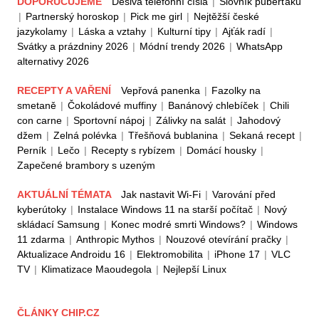
DOPORUČUJEME
Děsivá telefonní čísla
|
Slovník puberťáků
|
Partnerský horoskop
|
Pick me girl
|
Nejtěžší české
jazykolamy
|
Láska a vztahy
|
Kulturní tipy
|
Ajťák radí
|
Svátky a prázdniny 2026
|
Módní trendy 2026
|
WhatsApp
alternativy 2026
RECEPTY A VAŘENÍ
Vepřová panenka
|
Fazolky na
smetaně
|
Čokoládové muffiny
|
Banánový chlebíček
|
Chili
con carne
|
Sportovní nápoj
|
Zálivky na salát
|
Jahodový
džem
|
Zelná polévka
|
Třešňová bublanina
|
Sekaná recept
|
Perník
|
Lečo
|
Recepty s rybízem
|
Domácí housky
|
Zapečené brambory s uzeným
AKTUÁLNÍ TÉMATA
Jak nastavit Wi-Fi
|
Varování před
kyberútoky
|
Instalace Windows 11 na starší počítač
|
Nový
skládací Samsung
|
Konec modré smrti Windows?
|
Windows
11 zdarma
|
Anthropic Mythos
|
Nouzové otevírání pračky
|
Aktualizace Androidu 16
|
Elektromobilita
|
iPhone 17
|
VLC
TV
|
Klimatizace Maoudegola
|
Nejlepší Linux
ČLÁNKY CHIP.CZ