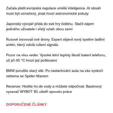
Začala platit evropská regulace umělé inteligence. AI obsah
musí být označený, jinak hrozí astronomické pokuty
Japonský vývojář přidá do své hry češtinu. Stačil zájem
jediného uživatele i vřelý vztah obou zemí
Rusové inovovali své drony. Expert objevil nový systém ladění
antén, který odolá rušení signálu
Pozor na vlnu veder. Vysoké letní teploty škodí baterii telefonu,
už při 45 °C hrozí její poškození
BMW porušilo starý slib. Po nastartování auta na vás vyskočí
reklama se Spider-Manem
Recenze: Hodíte ho do vody a můžete odpočívat. Bazénový
vysavač WYBOT B1 ušetří spoustu práce
DOPORUČENÉ ČLÁNKY