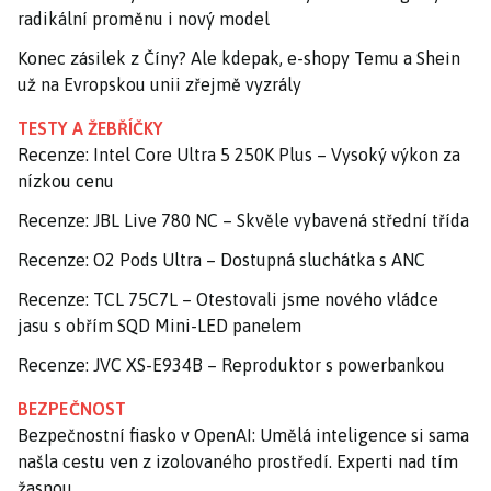
radikální proměnu i nový model
Konec zásilek z Číny? Ale kdepak, e-shopy Temu a Shein
už na Evropskou unii zřejmě vyzrály
TESTY A ŽEBŘÍČKY
Recenze: Intel Core Ultra 5 250K Plus – Vysoký výkon za
nízkou cenu
Recenze: JBL Live 780 NC – Skvěle vybavená střední třída
Recenze: O2 Pods Ultra – Dostupná sluchátka s ANC
Recenze: TCL 75C7L – Otestovali jsme nového vládce
jasu s obřím SQD Mini-LED panelem
Recenze: JVC XS-E934B – Reproduktor s powerbankou
BEZPEČNOST
Bezpečnostní fiasko v OpenAI: Umělá inteligence si sama
našla cestu ven z izolovaného prostředí. Experti nad tím
žasnou