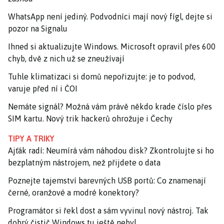
WhatsApp není jediný. Podvodníci mají nový fígl, dejte si
pozor na Signalu
Ihned si aktualizujte Windows. Microsoft opravil přes 600
chyb, dvě z nich už se zneužívají
Tuhle klimatizaci si domů nepořizujte: je to podvod,
varuje před ní i ČOI
Nemáte signál? Možná vám právě někdo krade číslo přes
SIM kartu. Nový trik hackerů ohrožuje i Čechy
TIPY A TRIKY
Ajťák radí: Neumírá vám náhodou disk? Zkontrolujte si ho
bezplatným nástrojem, než přijdete o data
Poznejte tajemství barevných USB portů: Co znamenají
černé, oranžové a modré konektory?
Programátor si řekl dost a sám vyvinul nový nástroj. Tak
dobrý čistič Windows tu ještě nebyl