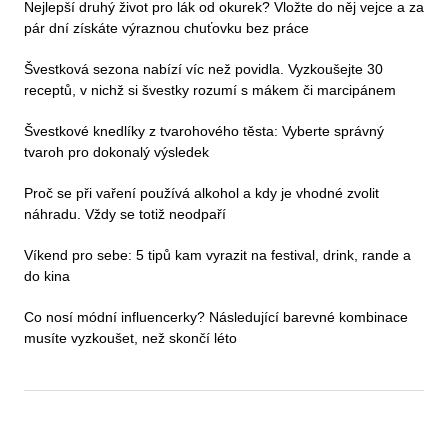
Nejlepší druhý život pro lák od okurek? Vložte do něj vejce a za
pár dní získáte výraznou chuťovku bez práce
Švestková sezona nabízí víc než povidla. Vyzkoušejte 30
receptů, v nichž si švestky rozumí s mákem či marcipánem
Švestkové knedlíky z tvarohového těsta: Vyberte správný
tvaroh pro dokonalý výsledek
Proč se při vaření používá alkohol a kdy je vhodné zvolit
náhradu. Vždy se totiž neodpaří
Víkend pro sebe: 5 tipů kam vyrazit na festival, drink, rande a
do kina
Co nosí módní influencerky? Následující barevné kombinace
musíte vyzkoušet, než skončí léto