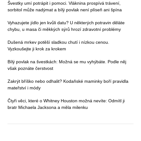
Švestky umí potrápit i pomoci. Vláknina prospívá trávení,
sorbitol může nadýmat a bílý povlak není plíseň ani špína
Vyhazujete jídlo jen kvůli datu? U některých potravin děláte
chybu, u masa či měkkých sýrů hrozí zdravotní problémy
Dušená mrkev potěší sladkou chutí i nízkou cenou.
Vyzkoušejte ji krok za krokem
Bílý povlak na švestkách: Možná se mu vyhýbáte. Podle něj
však poznáte čerstvost
Zakrýt bříško nebo odhalit? Kodaňské maminky boří pravidla
mateřství i módy
Čtyři věci, které o Whitney Houston možná nevíte: Odmítl ji
bratr Michaela Jacksona a měla milenku