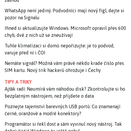
žasnou
WhatsApp není jediný. Podvodníci mají nový fígl, dejte si
pozor na Signalu
Ihned si aktualizujte Windows. Microsoft opravil přes 600
chyb, dvě z nich už se zneužívají
Tuhle klimatizaci si domů nepořizujte: je to podvod,
varuje před ní i ČOI
Nemáte signál? Možná vám právě někdo krade číslo přes
SIM kartu. Nový trik hackerů ohrožuje i Čechy
TIPY A TRIKY
Ajťák radí: Neumírá vám náhodou disk? Zkontrolujte si ho
bezplatným nástrojem, než přijdete o data
Poznejte tajemství barevných USB portů: Co znamenají
černé, oranžové a modré konektory?
Programátor si řekl dost a sám vyvinul nový nástroj. Tak