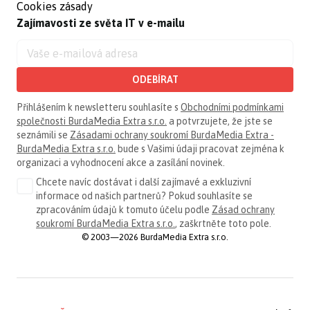
Cookies zásady
Zajímavosti ze světa IT v e-mailu
ODEBÍRAT
Přihlášením k newsletteru souhlasíte s
Obchodními podmínkami
společnosti BurdaMedia Extra s.r.o.
a potvrzujete, že jste se
seznámili se
Zásadami ochrany soukromí BurdaMedia Extra -
BurdaMedia Extra s.r.o.
bude s Vašimi údaji pracovat zejména k
organizaci a vyhodnocení akce a zasílání novinek.
Chcete navíc dostávat i další zajímavé a exkluzivní
informace od našich partnerů? Pokud souhlasíte se
zpracováním údajů k tomuto účelu podle
Zásad ochrany
soukromí BurdaMedia Extra s.r.o.
, zaškrtněte toto pole.
© 2003—2026 BurdaMedia Extra s.r.o.