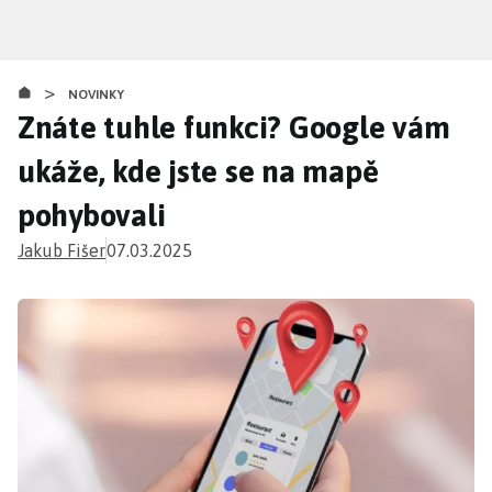
Přejít
k
hlavnímu
>
obsahu
NOVINKY
Znáte tuhle funkci? Google vám
ukáže, kde jste se na mapě
pohybovali
Jakub Fišer
07.03.2025