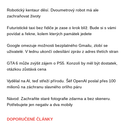
Robotický kentaur děsí. Dvoumetrový robot má ale
zachraňovat životy
Futuristické taxi bez řidiče je zase o krok blíž. Bude si s vámi
povídat a řekne, kolem kterých památek jedete
Google omezuje možnosti bezplatného Gmailu, zlobí se
uživatelé. V lednu ukončí odesílání zpráv z adres třetích stran
GTA 6 může zvýšit zájem o PS5. Konzolí by měl být dostatek,
otázkou zůstává cena
Vydělal na AI, teď střeží přírodu. Šéf OpenAI poslal přes 100
milionů na záchranu slavného orlího páru
Návod: Zachraňte staré fotografie zdarma a bez skeneru.
Potřebujete jen negativ a dva mobily
DOPORUČENÉ ČLÁNKY