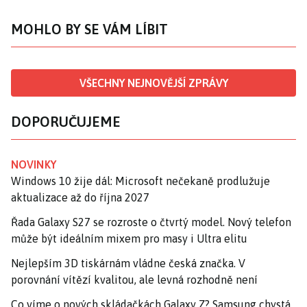
MOHLO BY SE VÁM LÍBIT
VŠECHNY NEJNOVĚJŠÍ ZPRÁVY
DOPORUČUJEME
NOVINKY
Windows 10 žije dál: Microsoft nečekaně prodlužuje
aktualizace až do října 2027
Řada Galaxy S27 se rozroste o čtvrtý model. Nový telefon
může být ideálním mixem pro masy i Ultra elitu
Nejlepším 3D tiskárnám vládne česká značka. V
porovnání vítězí kvalitou, ale levná rozhodně není
Co víme o nových skládačkách Galaxy Z? Samsung chystá