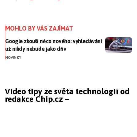
MOHLO BY VÁS ZAJÍMAT
Google zkouší něco nového: vyhledávání už nikdy nebu
Google zkouší něco nového: vyhledávání
už nikdy nebude jako dřív
NOVINKY
Video tipy ze světa technologií od
redakce Chip.cz –