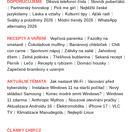
DOPORUČUJEME
Děsivá telefonní čísla
|
Slovník puberťáků
|
Partnerský horoskop
|
Pick me girl
|
Nejtěžší české
jazykolamy
|
Láska a vztahy
|
Kulturní tipy
|
Ajťák radí
|
Svátky a prázdniny 2026
|
Módní trendy 2026
|
WhatsApp
alternativy 2026
RECEPTY A VAŘENÍ
Vepřová panenka
|
Fazolky na
smetaně
|
Čokoládové muffiny
|
Banánový chlebíček
|
Chili
con carne
|
Sportovní nápoj
|
Zálivky na salát
|
Jahodový
džem
|
Zelná polévka
|
Třešňová bublanina
|
Sekaná recept
|
Perník
|
Lečo
|
Recepty s rybízem
|
Domácí housky
|
Zapečené brambory s uzeným
AKTUÁLNÍ TÉMATA
Jak nastavit Wi-Fi
|
Varování před
kyberútoky
|
Instalace Windows 11 na starší počítač
|
Nový
skládací Samsung
|
Konec modré smrti Windows?
|
Windows
11 zdarma
|
Anthropic Mythos
|
Nouzové otevírání pračky
|
Aktualizace Androidu 16
|
Elektromobilita
|
iPhone 17
|
VLC
TV
|
Klimatizace Maoudegola
|
Nejlepší Linux
ČLÁNKY CHIP.CZ