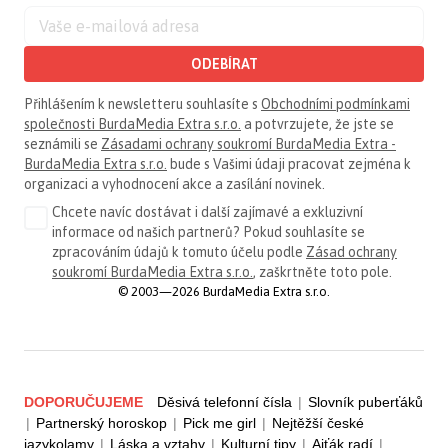
ODEBÍRAT
Přihlášením k newsletteru souhlasíte s
Obchodními podmínkami
společnosti BurdaMedia Extra s.r.o.
a potvrzujete, že jste se
seznámili se
Zásadami ochrany soukromí BurdaMedia Extra -
BurdaMedia Extra s.r.o.
bude s Vašimi údaji pracovat zejména k
organizaci a vyhodnocení akce a zasílání novinek.
Chcete navíc dostávat i další zajímavé a exkluzivní
informace od našich partnerů? Pokud souhlasíte se
zpracováním údajů k tomuto účelu podle
Zásad ochrany
soukromí BurdaMedia Extra s.r.o.
, zaškrtněte toto pole.
© 2003—2026 BurdaMedia Extra s.r.o.
DOPORUČUJEME
Děsivá telefonní čísla
|
Slovník puberťáků
|
Partnerský horoskop
|
Pick me girl
|
Nejtěžší české
jazykolamy
|
Láska a vztahy
|
Kulturní tipy
|
Ajťák radí
|