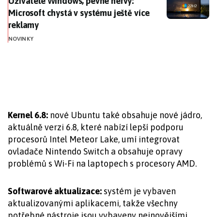
Uživatelé Windows, pevné nervy: Microsoft chystá v s
Uživatelé Windows, pevné nervy:
Microsoft chystá v systému ještě více
reklamy
NOVINKY
Kernel 6.8:
nové Ubuntu také obsahuje nové jádro,
aktuálně verzi 6.8, které nabízí lepší podporu
procesorů Intel Meteor Lake, umí integrovat
ovladače Nintendo Switch a obsahuje opravy
problémů s Wi-Fi na laptopech s procesory AMD.
Softwarové aktualizace:
systém je vybaven
aktualizovanými aplikacemi, takže všechny
potřebné nástroje jsou vybaveny nejnovějšími