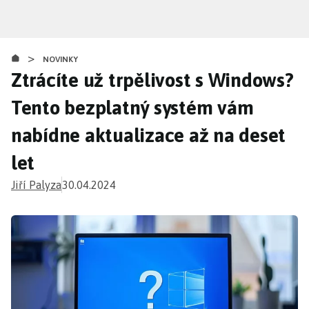
Přejít
k
hlavnímu
>
obsahu
NOVINKY
Ztrácíte už trpělivost s Windows?
Tento bezplatný systém vám
nabídne aktualizace až na deset
let
Jiří Palyza
30.04.2024