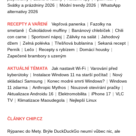
Svátky a prázdniny 2026
|
Módní trendy 2026
|
WhatsApp
alternativy 2026
RECEPTY A VAŘENÍ
Vepřová panenka
|
Fazolky na
smetaně
|
Čokoládové muffiny
|
Banánový chlebíček
|
Chili
con carne
|
Sportovní nápoj
|
Zálivky na salát
|
Jahodový
džem
|
Zelná polévka
|
Třešňová bublanina
|
Sekaná recept
|
Perník
|
Lečo
|
Recepty s rybízem
|
Domácí housky
|
Zapečené brambory s uzeným
AKTUÁLNÍ TÉMATA
Jak nastavit Wi-Fi
|
Varování před
kyberútoky
|
Instalace Windows 11 na starší počítač
|
Nový
skládací Samsung
|
Konec modré smrti Windows?
|
Windows
11 zdarma
|
Anthropic Mythos
|
Nouzové otevírání pračky
|
Aktualizace Androidu 16
|
Elektromobilita
|
iPhone 17
|
VLC
TV
|
Klimatizace Maoudegola
|
Nejlepší Linux
ČLÁNKY CHIP.CZ
Rýpanec do Mety. Brýle DuckDuckGo neumí vůbec nic, ale