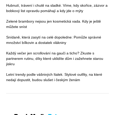
Hubnutí, trávení i chutě na sladké. Víme, kdy skořice, zázvor a
bobkový list opravdu pomáhají a kdy jde o mýty
Zelené brambory nejsou jen kosmetická vada. Kdy je ještě
můžete sníst
Snídaně, která zasytí na celé dopoledne: Pomůže správné
množství bílkovin a dostatek vlákniny
Každý večer jen scrollování na gauči a ticho? Zkuste s
partnerem rutinu, díky které uklidíte dům i zažehnete starou
jiskru
Letní trendy podle vášnivých Italek. Stylové outfity, na které
nedají dopustit, budou slušet i českým ženám