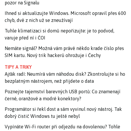
pozor na Signalu
Ihned si aktualizujte Windows. Microsoft opravil přes 600
chyb, dvě z nich už se zneužívají
Tuhle klimatizaci si domů nepořizujte: je to podvod,
varuje před ní i ČOI
Nemáte signál? Možná vám právě někdo krade číslo přes
SIM kartu. Nový trik hackerů ohrožuje i Čechy
TIPY A TRIKY
Ajťák radí: Neumírá vám náhodou disk? Zkontrolujte si ho
bezplatným nástrojem, než přijdete o data
Poznejte tajemství barevných USB portů: Co znamenají
černé, oranžové a modré konektory?
Programátor si řekl dost a sám vyvinul nový nástroj. Tak
dobrý čistič Windows tu ještě nebyl
Vypínáte Wi-Fi router při odjezdu na dovolenou? Tohle