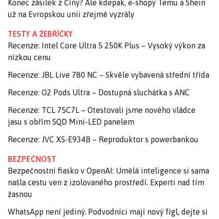
Konec zásilek z Číny? Ale kdepak, e-shopy Temu a Shein
už na Evropskou unii zřejmě vyzrály
TESTY A ŽEBŘÍČKY
Recenze: Intel Core Ultra 5 250K Plus – Vysoký výkon za
nízkou cenu
Recenze: JBL Live 780 NC – Skvěle vybavená střední třída
Recenze: O2 Pods Ultra – Dostupná sluchátka s ANC
Recenze: TCL 75C7L – Otestovali jsme nového vládce
jasu s obřím SQD Mini-LED panelem
Recenze: JVC XS-E934B – Reproduktor s powerbankou
BEZPEČNOST
Bezpečnostní fiasko v OpenAI: Umělá inteligence si sama
našla cestu ven z izolovaného prostředí. Experti nad tím
žasnou
WhatsApp není jediný. Podvodníci mají nový fígl, dejte si