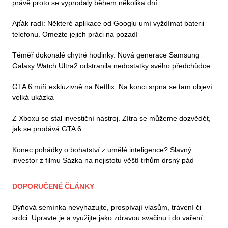
právě proto se vyprodaly během několika dní
Ajťák radí: Některé aplikace od Googlu umí vyždímat baterii
telefonu. Omezte jejich práci na pozadí
Téměř dokonalé chytré hodinky. Nová generace Samsung
Galaxy Watch Ultra2 odstranila nedostatky svého předchůdce
GTA 6 míří exkluzivně na Netflix. Na konci srpna se tam objeví
velká ukázka
Z Xboxu se stal investiční nástroj. Zítra se můžeme dozvědět,
jak se prodává GTA 6
Konec pohádky o bohatství z umělé inteligence? Slavný
investor z filmu Sázka na nejistotu věští trhům drsný pád
DOPORUČENÉ ČLÁNKY
Dýňová semínka nevyhazujte, prospívají vlasům, trávení či
srdci. Upravte je a využijte jako zdravou svačinu i do vaření