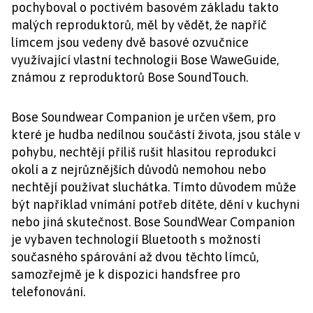
pochyboval o poctivém basovém základu takto
malých reproduktorů, měl by vědět, že napříč
límcem jsou vedeny dvě basové ozvučnice
využívající vlastní technologii Bose WaweGuide,
známou z reproduktorů Bose SoundTouch.
Bose Soundwear Companion je určen všem, pro
které je hudba nedílnou součástí života, jsou stále v
pohybu, nechtějí příliš rušit hlasitou reprodukcí
okolí a z nejrůznějších důvodů nemohou nebo
nechtějí používat sluchátka. Tímto důvodem může
být například vnímání potřeb dítěte, dění v kuchyni
nebo jiná skutečnost. Bose SoundWear Companion
je vybaven technologií Bluetooth s možností
současného spárování až dvou těchto límců,
samozřejmě je k dispozici handsfree pro
telefonování.