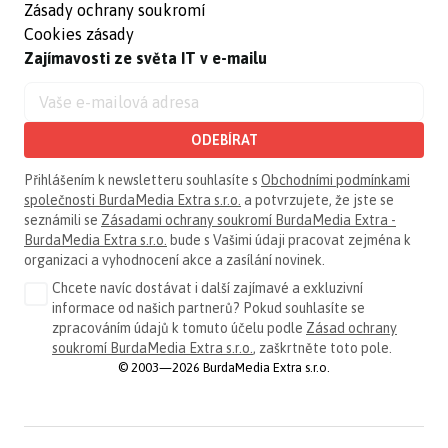
Zásady ochrany soukromí
Cookies zásady
Zajímavosti ze světa IT v e-mailu
ODEBÍRAT
Přihlášením k newsletteru souhlasíte s
Obchodními podmínkami
společnosti BurdaMedia Extra s.r.o.
a potvrzujete, že jste se
seznámili se
Zásadami ochrany soukromí BurdaMedia Extra -
BurdaMedia Extra s.r.o.
bude s Vašimi údaji pracovat zejména k
organizaci a vyhodnocení akce a zasílání novinek.
Chcete navíc dostávat i další zajímavé a exkluzivní
informace od našich partnerů? Pokud souhlasíte se
zpracováním údajů k tomuto účelu podle
Zásad ochrany
soukromí BurdaMedia Extra s.r.o.
, zaškrtněte toto pole.
© 2003—2026 BurdaMedia Extra s.r.o.