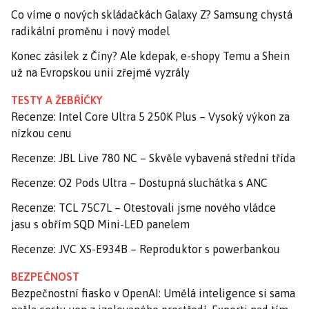
Co víme o nových skládačkách Galaxy Z? Samsung chystá
radikální proměnu i nový model
Konec zásilek z Číny? Ale kdepak, e-shopy Temu a Shein
už na Evropskou unii zřejmě vyzrály
TESTY A ŽEBŘÍČKY
Recenze: Intel Core Ultra 5 250K Plus – Vysoký výkon za
nízkou cenu
Recenze: JBL Live 780 NC – Skvěle vybavená střední třída
Recenze: O2 Pods Ultra – Dostupná sluchátka s ANC
Recenze: TCL 75C7L – Otestovali jsme nového vládce
jasu s obřím SQD Mini-LED panelem
Recenze: JVC XS-E934B – Reproduktor s powerbankou
BEZPEČNOST
Bezpečnostní fiasko v OpenAI: Umělá inteligence si sama