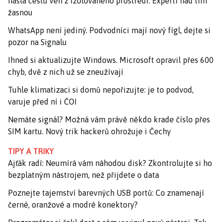
našla cestu ven z izolovaného prostředí. Experti nad tím
žasnou
WhatsApp není jediný. Podvodníci mají nový fígl, dejte si
pozor na Signalu
Ihned si aktualizujte Windows. Microsoft opravil přes 600
chyb, dvě z nich už se zneužívají
Tuhle klimatizaci si domů nepořizujte: je to podvod,
varuje před ní i ČOI
Nemáte signál? Možná vám právě někdo krade číslo přes
SIM kartu. Nový trik hackerů ohrožuje i Čechy
TIPY A TRIKY
Ajťák radí: Neumírá vám náhodou disk? Zkontrolujte si ho
bezplatným nástrojem, než přijdete o data
Poznejte tajemství barevných USB portů: Co znamenají
černé, oranžové a modré konektory?