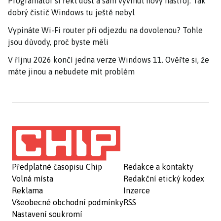
Programátor si řekl dost a sám vyvinul nový nástroj. Tak
dobrý čistič Windows tu ještě nebyl
Vypínáte Wi-Fi router při odjezdu na dovolenou? Tohle
jsou důvody, proč byste měli
V říjnu 2026 končí jedna verze Windows 11. Ověřte si, že
máte jinou a nebudete mít problém
Předplatné časopisu Chip
Redakce a kontakty
Volná místa
Redakční etický kodex
Reklama
Inzerce
Všeobecné obchodní podmínky
RSS
Nastavení soukromí