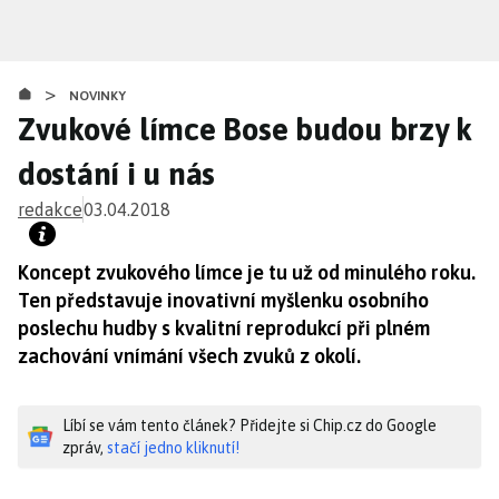
Přejít
k
hlavnímu
>
obsahu
NOVINKY
Zvukové límce Bose budou brzy k
dostání i u nás
redakce
03.04.2018
Koncept zvukového límce je tu už od minulého roku.
Ten představuje inovativní myšlenku osobního
poslechu hudby s kvalitní reprodukcí při plném
zachování vnímání všech zvuků z okolí.
Líbí se vám tento článek? Přidejte si Chip.cz do Google
zpráv,
stačí jedno kliknutí!