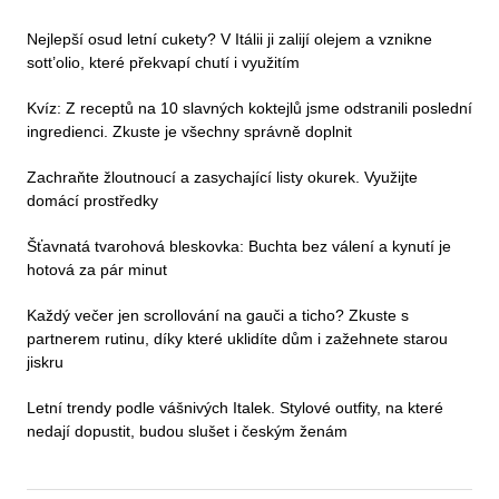
Nejlepší osud letní cukety? V Itálii ji zalijí olejem a vznikne
sott’olio, které překvapí chutí i využitím
Kvíz: Z receptů na 10 slavných koktejlů jsme odstranili poslední
ingredienci. Zkuste je všechny správně doplnit
Zachraňte žloutnoucí a zasychající listy okurek. Využijte
domácí prostředky
Šťavnatá tvarohová bleskovka: Buchta bez válení a kynutí je
hotová za pár minut
Každý večer jen scrollování na gauči a ticho? Zkuste s
partnerem rutinu, díky které uklidíte dům i zažehnete starou
jiskru
Letní trendy podle vášnivých Italek. Stylové outfity, na které
nedají dopustit, budou slušet i českým ženám