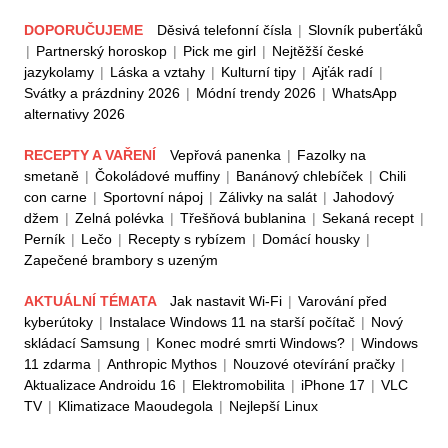
DOPORUČUJEME
Děsivá telefonní čísla
|
Slovník puberťáků
|
Partnerský horoskop
|
Pick me girl
|
Nejtěžší české
jazykolamy
|
Láska a vztahy
|
Kulturní tipy
|
Ajťák radí
|
Svátky a prázdniny 2026
|
Módní trendy 2026
|
WhatsApp
alternativy 2026
RECEPTY A VAŘENÍ
Vepřová panenka
|
Fazolky na
smetaně
|
Čokoládové muffiny
|
Banánový chlebíček
|
Chili
con carne
|
Sportovní nápoj
|
Zálivky na salát
|
Jahodový
džem
|
Zelná polévka
|
Třešňová bublanina
|
Sekaná recept
|
Perník
|
Lečo
|
Recepty s rybízem
|
Domácí housky
|
Zapečené brambory s uzeným
AKTUÁLNÍ TÉMATA
Jak nastavit Wi-Fi
|
Varování před
kyberútoky
|
Instalace Windows 11 na starší počítač
|
Nový
skládací Samsung
|
Konec modré smrti Windows?
|
Windows
11 zdarma
|
Anthropic Mythos
|
Nouzové otevírání pračky
|
Aktualizace Androidu 16
|
Elektromobilita
|
iPhone 17
|
VLC
TV
|
Klimatizace Maoudegola
|
Nejlepší Linux