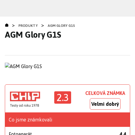
Přejít
k
hlavnímu
>
>
obsahu
PRODUKTY
AGM GLORY G1S
AGM Glory G1S
CELKOVÁ ZNÁMKA
2.3
Velmi dobrý
Co jsme známkovali
Fotoaparát
4,4