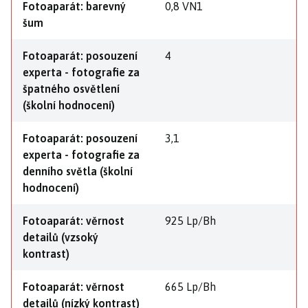
Fotoaparát: barevný
0,8 VN1
šum
Fotoaparát: posouzení
4
experta - fotografie za
špatného osvětlení
(školní hodnocení)
Fotoaparát: posouzení
3,1
experta - fotografie za
denního světla (školní
hodnocení)
Fotoaparát: věrnost
925 Lp/Bh
detailů (vzsoký
kontrast)
Fotoaparát: věrnost
665 Lp/Bh
detailů (nízký kontrast)