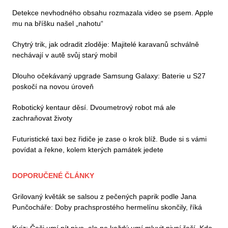
Detekce nevhodného obsahu rozmazala video se psem. Apple
mu na bříšku našel „nahotu“
Chytrý trik, jak odradit zloděje: Majitelé karavanů schválně
nechávají v autě svůj starý mobil
Dlouho očekávaný upgrade Samsung Galaxy: Baterie u S27
poskočí na novou úroveň
Robotický kentaur děsí. Dvoumetrový robot má ale
zachraňovat životy
Futuristické taxi bez řidiče je zase o krok blíž. Bude si s vámi
povídat a řekne, kolem kterých památek jedete
DOPORUČENÉ ČLÁNKY
Grilovaný květák se salsou z pečených paprik podle Jana
Punčocháře: Doby prachsprostého hermelínu skončily, říká
Kvíz: Češi umí pít pivo, ale ne každý umí mluvit pivní řečí. Kdo