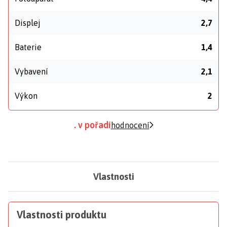
Displej
2,7
Baterie
1,4
Vybavení
2,1
Výkon
2
. v pořadí
hodnocení
Vlastnosti
Vlastnosti produktu