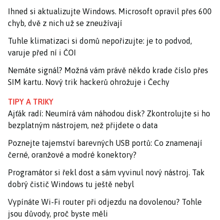
Ihned si aktualizujte Windows. Microsoft opravil přes 600
chyb, dvě z nich už se zneužívají
Tuhle klimatizaci si domů nepořizujte: je to podvod,
varuje před ní i ČOI
Nemáte signál? Možná vám právě někdo krade číslo přes
SIM kartu. Nový trik hackerů ohrožuje i Čechy
TIPY A TRIKY
Ajťák radí: Neumírá vám náhodou disk? Zkontrolujte si ho
bezplatným nástrojem, než přijdete o data
Poznejte tajemství barevných USB portů: Co znamenají
černé, oranžové a modré konektory?
Programátor si řekl dost a sám vyvinul nový nástroj. Tak
dobrý čistič Windows tu ještě nebyl
Vypínáte Wi-Fi router při odjezdu na dovolenou? Tohle
jsou důvody, proč byste měli