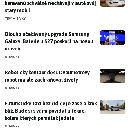
karavanů schválně nechávají v autě svůj
starý mobil
TIPY A TRIKY
Dlouho očekávaný upgrade Samsung Galaxy: Baterie u
Dlouho očekávaný upgrade Samsung
Galaxy: Baterie u S27 poskočí na novou
úroveň
NOVINKY
Robotický kentaur děsí. Dvoumetrový robot má ale z
Robotický kentaur děsí. Dvoumetrový
robot má ale zachraňovat životy
NOVINKY
Futuristické taxi bez řidiče je zase o krok blíž. Bude
Futuristické taxi bez řidiče je zase o krok
blíž. Bude si s vámi povídat a řekne,
kolem kterých památek jedete
NOVINKY