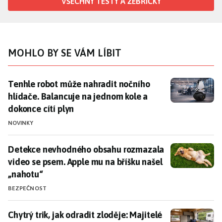
VŠECHNY TESTY A ŽEBŘÍČKY
MOHLO BY SE VÁM LÍBIT
Tenhle robot může nahradit nočního hlídače. Balancuj
Tenhle robot může nahradit nočního
hlídače. Balancuje na jednom kole a
dokonce cítí plyn
NOVINKY
Detekce nevhodného obsahu rozmazala video se psem.
Detekce nevhodného obsahu rozmazala
video se psem. Apple mu na bříšku našel
„nahotu“
BEZPEČNOST
Chytrý trik, jak odradit zloděje: Majitelé karavanů sc
Chytrý trik, jak odradit zloděje: Majitelé