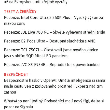
už na Evropskou unii zřejmě vyzrály
TESTY A ŽEBŘÍČKY
Recenze: Intel Core Ultra 5 250K Plus – Vysoký výkon za
nízkou cenu
Recenze: JBL Live 780 NC – Skvěle vybavená střední třída
Recenze: O2 Pods Ultra – Dostupná sluchátka s ANC
Recenze: TCL 75C7L – Otestovali jsme nového vládce
jasu s obřím SQD Mini-LED panelem
Recenze: JVC XS-E934B – Reproduktor s powerbankou
BEZPEČNOST
Bezpečnostní fiasko v OpenAI: Umělá inteligence si sama
našla cestu ven z izolovaného prostředí. Experti nad tím
žasnou
WhatsApp není jediný. Podvodníci mají nový fígl, dejte si
pozor na Signalu