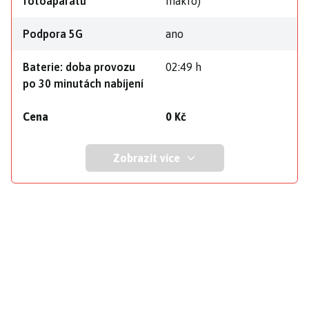
fotoaparátů
makro)
Podpora 5G
ano
Baterie: doba provozu
02:49 h
po 30 minutách nabíjení
Cena
0 Kč
Zobrazit více