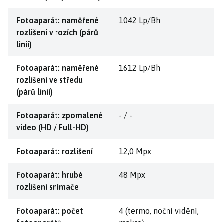
Fotoaparát: naměřené
1042 Lp/Bh
rozlišení v rozích (párů
linií)
Fotoaparát: naměřené
1612 Lp/Bh
rozlišení ve středu
(párů linií)
Fotoaparát: zpomalené
- / -
video (HD / Full-HD)
Fotoaparát: rozlišení
12,0 Mpx
Fotoaparát: hrubé
48 Mpx
rozlišení snímače
Fotoaparát: počet
4 (termo, noční vidění,