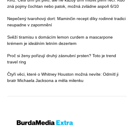
zná pojmy čochtan nebo patok, možná zvládne aspoň 6/10
Nepečený tvarohový dort: Maminčin recept díky rodinné tradici
neupadne v zapomnění
Svěží tiramisu s domácím lemon curdem a mascarpone
krémem je ideálním letním dezertem
Proč si ženy pořizují druhý zásnubní prsten? Toto je trend
travel ring
Čtyři věci, které o Whitney Houston možná nevíte: Odmítl ji
bratr Michaela Jacksona a měla milenku