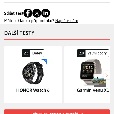
Sdílet test
Máte k článku připomínku?
Napište nám
DALŠÍ TESTY
2.6
Dobrý
2.0
Velmi dobrý
Dalš
HONOR Watch 6
Garmin Venu X1