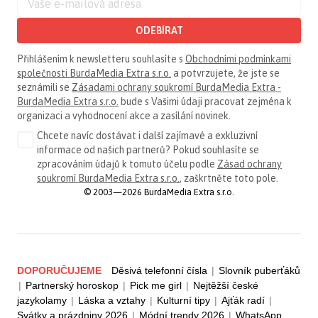
ODEBÍRAT
Přihlášením k newsletteru souhlasíte s
Obchodními podmínkami
společnosti BurdaMedia Extra s.r.o.
a potvrzujete, že jste se
seznámili se
Zásadami ochrany soukromí BurdaMedia Extra -
BurdaMedia Extra s.r.o.
bude s Vašimi údaji pracovat zejména k
organizaci a vyhodnocení akce a zasílání novinek.
Chcete navíc dostávat i další zajímavé a exkluzivní
informace od našich partnerů? Pokud souhlasíte se
zpracováním údajů k tomuto účelu podle
Zásad ochrany
soukromí BurdaMedia Extra s.r.o.
, zaškrtněte toto pole.
© 2003—2026 BurdaMedia Extra s.r.o.
DOPORUČUJEME
Děsivá telefonní čísla
|
Slovník puberťáků
|
Partnerský horoskop
|
Pick me girl
|
Nejtěžší české
jazykolamy
|
Láska a vztahy
|
Kulturní tipy
|
Ajťák radí
|
Svátky a prázdniny 2026
|
Módní trendy 2026
|
WhatsApp