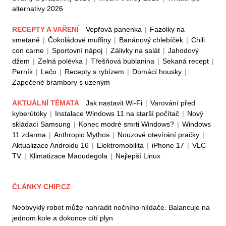
alternativy 2026
RECEPTY A VAŘENÍ
Vepřová panenka
|
Fazolky na
smetaně
|
Čokoládové muffiny
|
Banánový chlebíček
|
Chili
con carne
|
Sportovní nápoj
|
Zálivky na salát
|
Jahodový
džem
|
Zelná polévka
|
Třešňová bublanina
|
Sekaná recept
|
Perník
|
Lečo
|
Recepty s rybízem
|
Domácí housky
|
Zapečené brambory s uzeným
AKTUÁLNÍ TÉMATA
Jak nastavit Wi-Fi
|
Varování před
kyberútoky
|
Instalace Windows 11 na starší počítač
|
Nový
skládací Samsung
|
Konec modré smrti Windows?
|
Windows
11 zdarma
|
Anthropic Mythos
|
Nouzové otevírání pračky
|
Aktualizace Androidu 16
|
Elektromobilita
|
iPhone 17
|
VLC
TV
|
Klimatizace Maoudegola
|
Nejlepší Linux
ČLÁNKY CHIP.CZ
Neobvyklý robot může nahradit nočního hlídače. Balancuje na
jednom kole a dokonce cítí plyn