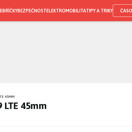
EBŘÍČKY
BEZPEČNOST
ELEKTROMOBILITA
TIPY A TRIKY
ČASO
LTE 45MM
 9 LTE 45mm