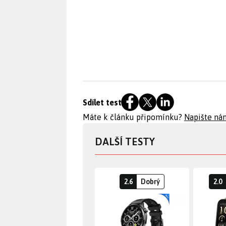
Sdílet test
Máte k článku připomínku?
Napište ná
DALŠÍ TESTY
2.6
Dobrý
2.0