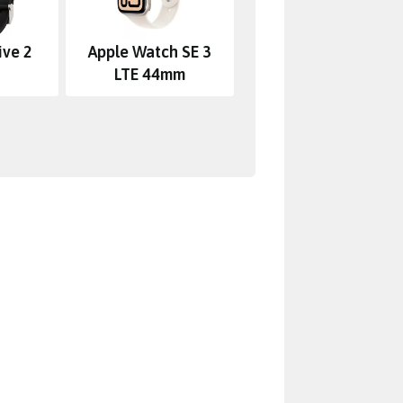
ive 2
Apple Watch SE 3
LTE 44mm
jinak hrozí astronomické pokuty