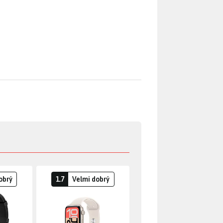
obrý
1.7
Velmi dobrý