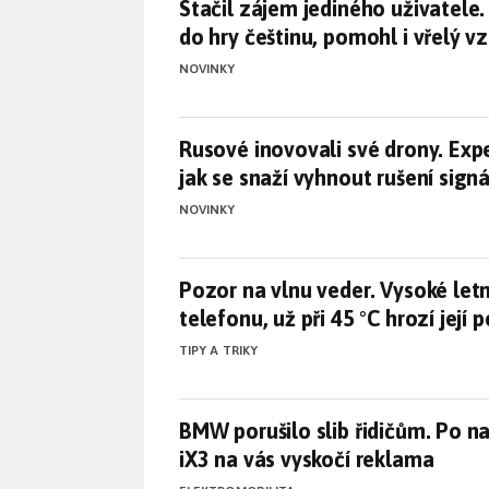
Stačil zájem jediného uživatele
Stačil zájem jediného uživatele.
do hry češtinu, pomohl i vřelý 
NOVINKY
Rusové inovovali své drony. Exp
Rusové inovovali své drony. Expe
jak se snaží vyhnout rušení sign
NOVINKY
Pozor na vlnu veder. Vysoké letní
Pozor na vlnu veder. Vysoké letní
telefonu, už při 45 °C hrozí její 
TIPY A TRIKY
BMW porušilo slib řidičům. Po 
BMW porušilo slib řidičům. Po n
iX3 na vás vyskočí reklama