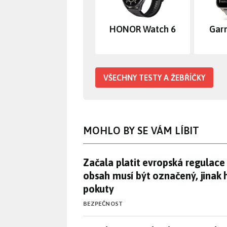
HONOR Watch 6
Gar
VŠECHNY TESTY A ŽEBŘÍČKY
MOHLO BY SE VÁM LÍBIT
Začala platit evropská regulace
Začala platit evropská regulace
obsah musí být označený, jinak 
pokuty
BEZPEČNOST