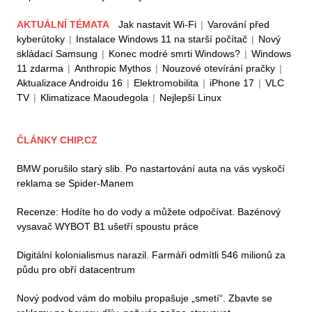
AKTUÁLNÍ TÉMATA
Jak nastavit Wi-Fi
|
Varování před
kyberútoky
|
Instalace Windows 11 na starší počítač
|
Nový
skládací Samsung
|
Konec modré smrti Windows?
|
Windows
11 zdarma
|
Anthropic Mythos
|
Nouzové otevírání pračky
|
Aktualizace Androidu 16
|
Elektromobilita
|
iPhone 17
|
VLC
TV
|
Klimatizace Maoudegola
|
Nejlepší Linux
ČLÁNKY CHIP.CZ
BMW porušilo starý slib. Po nastartování auta na vás vyskočí
reklama se Spider-Manem
Recenze: Hodíte ho do vody a můžete odpočívat. Bazénový
vysavač WYBOT B1 ušetří spoustu práce
Digitální kolonialismus narazil. Farmáři odmítli 546 milionů za
půdu pro obří datacentrum
Nový podvod vám do mobilu propašuje „smetí“. Zbavte se