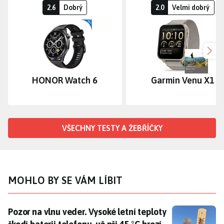
2.6
Dobrý
2.0
Velmi dobrý
Dalš
HONOR Watch 6
Garmin Venu X1
VŠECHNY TESTY A ŽEBŘÍČKY
MOHLO BY SE VÁM LÍBIT
Pozor na vlnu veder. Vysoké letní teploty škodí baterii 
Pozor na vlnu veder. Vysoké letní teploty