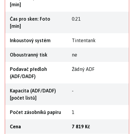
[min]
Čas pro sken: Foto
0:21
[min]
Inkoustový systém
Tintentank
Oboustranný tisk
ne
Podavač předloh
Žádný ADF
(ADF/DADF)
Kapacita (ADF/DADF)
-
[počet listů]
Počet zásobníků papíru
1
Cena
7 819 Kč