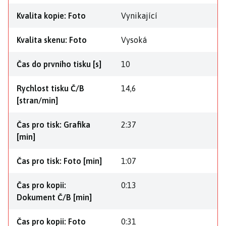
Kvalita kopie: Foto
Vynikající
Kvalita skenu: Foto
Vysoká
Čas do prvního tisku [s]
10
Rychlost tisku Č/B
14,6
[stran/min]
Čas pro tisk: Grafika
2:37
[min]
Čas pro tisk: Foto [min]
1:07
Čas pro kopii:
0:13
Dokument Č/B [min]
Čas pro kopii: Foto
0:31