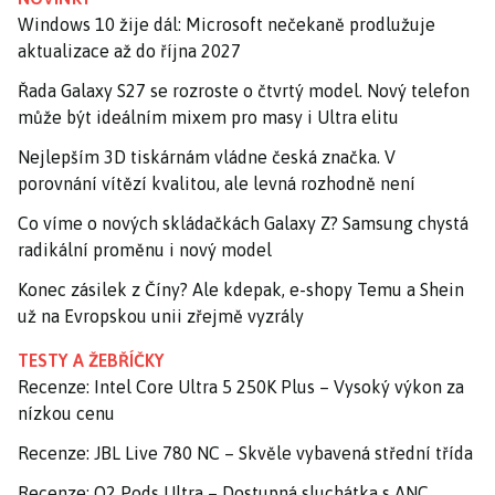
Windows 10 žije dál: Microsoft nečekaně prodlužuje
aktualizace až do října 2027
Řada Galaxy S27 se rozroste o čtvrtý model. Nový telefon
může být ideálním mixem pro masy i Ultra elitu
Nejlepším 3D tiskárnám vládne česká značka. V
porovnání vítězí kvalitou, ale levná rozhodně není
Co víme o nových skládačkách Galaxy Z? Samsung chystá
radikální proměnu i nový model
Konec zásilek z Číny? Ale kdepak, e-shopy Temu a Shein
už na Evropskou unii zřejmě vyzrály
TESTY A ŽEBŘÍČKY
Recenze: Intel Core Ultra 5 250K Plus – Vysoký výkon za
nízkou cenu
Recenze: JBL Live 780 NC – Skvěle vybavená střední třída
Recenze: O2 Pods Ultra – Dostupná sluchátka s ANC