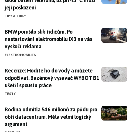
škodí baterii telefonu, už při 45 °C hrozí
její poškození
TIPY A TRIKY
BMW porušilo slib řidičům. Po nastartování elektromo
BMW porušilo slib řidičům. Po
nastartování elektromobilu iX3 na vás
vyskočí reklama
ELEKTROMOBILITA
Recenze: Hodíte ho do vody a můžete odpočívat. Baz
Recenze: Hodíte ho do vody a můžete
odpočívat. Bazénový vysavač WYBOT B1
ušetří spoustu práce
TESTY
Rodina odmítla 546 milionů za půdu pro obří datacen
Rodina odmítla 546 milionů za půdu pro
obří datacentrum. Měla velmi logický
argument