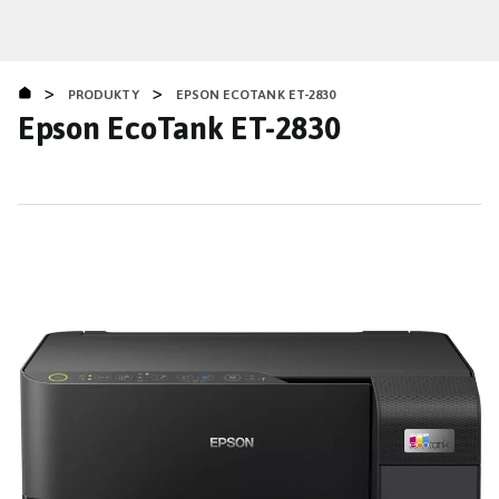
Přejít
k
hlavnímu
>
>
obsahu
PRODUKTY
EPSON ECOTANK ET-2830
Epson EcoTank ET-2830