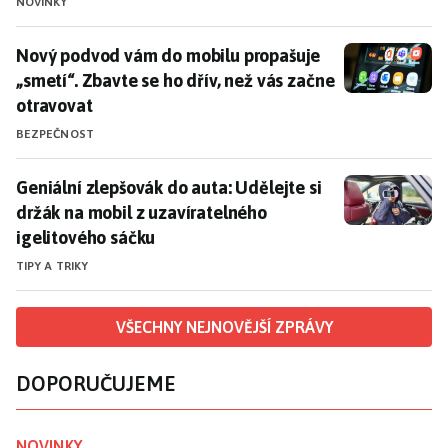
NOVINKY
Nový podvod vám do mobilu propašuje „smetí“. Zbavte 
Nový podvod vám do mobilu propašuje
„smetí“. Zbavte se ho dřív, než vás začne
otravovat
BEZPEČNOST
Geniální zlepšovák do auta: Udělejte si držák na mobi
Geniální zlepšovák do auta: Udělejte si
držák na mobil z uzavíratelného
igelitového sáčku
TIPY A TRIKY
VŠECHNY NEJNOVĚJŠÍ ZPRÁVY
DOPORUČUJEME
NOVINKY