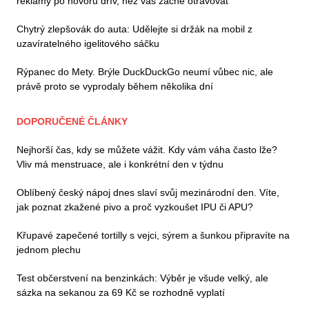
reklamy po hovoru dřív, než vás začne otravovat
Chytrý zlepšovák do auta: Udělejte si držák na mobil z
uzavíratelného igelitového sáčku
Rýpanec do Mety. Brýle DuckDuckGo neumí vůbec nic, ale
právě proto se vyprodaly během několika dní
DOPORUČENÉ ČLÁNKY
Nejhorší čas, kdy se můžete vážit. Kdy vám váha často lže?
Vliv má menstruace, ale i konkrétní den v týdnu
Oblíbený český nápoj dnes slaví svůj mezinárodní den. Víte,
jak poznat zkažené pivo a proč vyzkoušet IPU či APU?
Křupavé zapečené tortilly s vejci, sýrem a šunkou připravíte na
jednom plechu
Test občerstvení na benzinkách: Výběr je všude velký, ale
sázka na sekanou za 69 Kč se rozhodně vyplatí