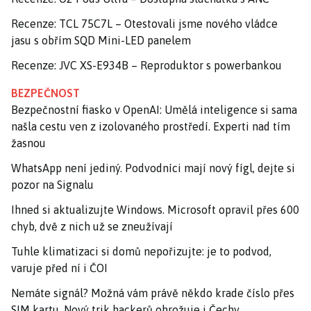
Recenze: TCL 75C7L – Otestovali jsme nového vládce
jasu s obřím SQD Mini-LED panelem
Recenze: JVC XS-E934B – Reproduktor s powerbankou
BEZPEČNOST
Bezpečnostní fiasko v OpenAI: Umělá inteligence si sama
našla cestu ven z izolovaného prostředí. Experti nad tím
žasnou
WhatsApp není jediný. Podvodníci mají nový fígl, dejte si
pozor na Signalu
Ihned si aktualizujte Windows. Microsoft opravil přes 600
chyb, dvě z nich už se zneužívají
Tuhle klimatizaci si domů nepořizujte: je to podvod,
varuje před ní i ČOI
Nemáte signál? Možná vám právě někdo krade číslo přes
SIM kartu. Nový trik hackerů ohrožuje i Čechy