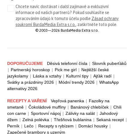
Chcete navíc dostávat i další zajímavé a exkluzivní
informace od našich partnerů? Pokud souhlasíte se
zpracováním údajů k tomuto účelu podle
Zásad ochrany
soukromí BurdaMedia Extra s.r.o.
, zaškrtněte toto pole.
© 2003—2026 BurdaMedia Extra s.r.o.
DOPORUČUJEME
Děsivá telefonní čísla
|
Slovník puberťáků
|
Partnerský horoskop
|
Pick me girl
|
Nejtěžší české
jazykolamy
|
Láska a vztahy
|
Kulturní tipy
|
Ajťák radí
|
Svátky a prázdniny 2026
|
Módní trendy 2026
|
WhatsApp
alternativy 2026
RECEPTY A VAŘENÍ
Vepřová panenka
|
Fazolky na
smetaně
|
Čokoládové muffiny
|
Banánový chlebíček
|
Chili
con carne
|
Sportovní nápoj
|
Zálivky na salát
|
Jahodový
džem
|
Zelná polévka
|
Třešňová bublanina
|
Sekaná recept
|
Perník
|
Lečo
|
Recepty s rybízem
|
Domácí housky
|
Zapečené brambory s uzeným