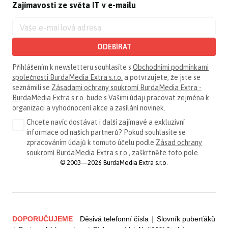
Zajímavosti ze světa IT v e-mailu
ODEBÍRAT
Přihlášením k newsletteru souhlasíte s
Obchodními podmínkami
společnosti BurdaMedia Extra s.r.o.
a potvrzujete, že jste se
seznámili se
Zásadami ochrany soukromí BurdaMedia Extra -
BurdaMedia Extra s.r.o.
bude s Vašimi údaji pracovat zejména k
organizaci a vyhodnocení akce a zasílání novinek.
Chcete navíc dostávat i další zajímavé a exkluzivní
informace od našich partnerů? Pokud souhlasíte se
zpracováním údajů k tomuto účelu podle
Zásad ochrany
soukromí BurdaMedia Extra s.r.o.
, zaškrtněte toto pole.
© 2003—2026 BurdaMedia Extra s.r.o.
DOPORUČUJEME
Děsivá telefonní čísla
|
Slovník puberťáků