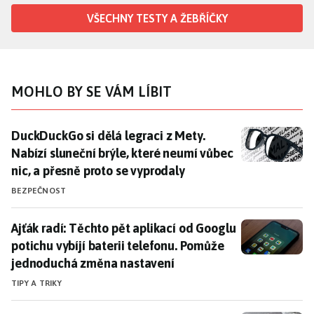
VŠECHNY TESTY A ŽEBŘÍČKY
MOHLO BY SE VÁM LÍBIT
DuckDuckGo si dělá legraci z Mety. Nabízí sluneční br
DuckDuckGo si dělá legraci z Mety.
Nabízí sluneční brýle, které neumí vůbec
nic, a přesně proto se vyprodaly
BEZPEČNOST
Ajťák radí: Těchto pět aplikací od Googlu potichu vy
Ajťák radí: Těchto pět aplikací od Googlu
potichu vybíjí baterii telefonu. Pomůže
jednoduchá změna nastavení
TIPY A TRIKY