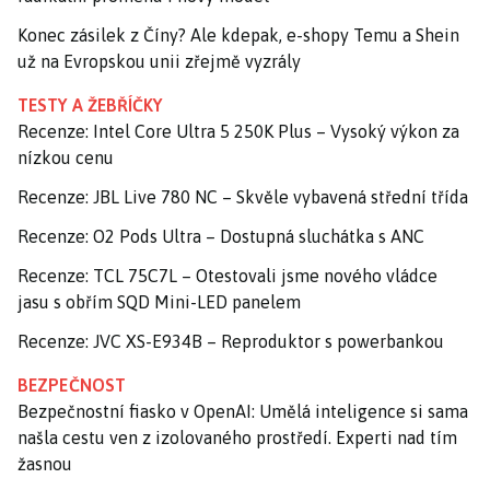
Konec zásilek z Číny? Ale kdepak, e-shopy Temu a Shein
už na Evropskou unii zřejmě vyzrály
TESTY A ŽEBŘÍČKY
Recenze: Intel Core Ultra 5 250K Plus – Vysoký výkon za
nízkou cenu
Recenze: JBL Live 780 NC – Skvěle vybavená střední třída
Recenze: O2 Pods Ultra – Dostupná sluchátka s ANC
Recenze: TCL 75C7L – Otestovali jsme nového vládce
jasu s obřím SQD Mini-LED panelem
Recenze: JVC XS-E934B – Reproduktor s powerbankou
BEZPEČNOST
Bezpečnostní fiasko v OpenAI: Umělá inteligence si sama
našla cestu ven z izolovaného prostředí. Experti nad tím
žasnou