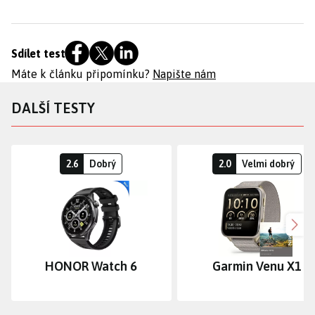
Sdílet test
Máte k článku připomínku?
Napište nám
DALŠÍ TESTY
2.6
Dobrý
2.0
Velmi dobrý
Dalš
HONOR Watch 6
Garmin Venu X1