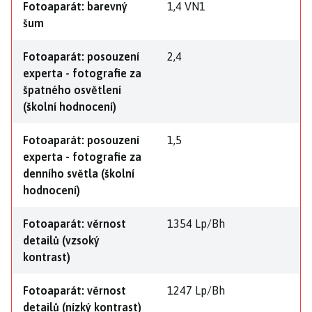
Fotoaparát: barevný
1,4 VN1
šum
Fotoaparát: posouzení
2,4
experta - fotografie za
špatného osvětlení
(školní hodnocení)
Fotoaparát: posouzení
1,5
experta - fotografie za
denního světla (školní
hodnocení)
Fotoaparát: věrnost
1354 Lp/Bh
detailů (vzsoký
kontrast)
Fotoaparát: věrnost
1247 Lp/Bh
detailů (nízký kontrast)