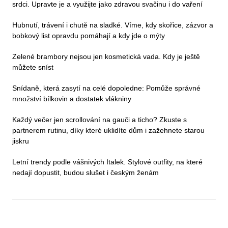
srdci. Upravte je a využijte jako zdravou svačinu i do vaření
Hubnutí, trávení i chutě na sladké. Víme, kdy skořice, zázvor a
bobkový list opravdu pomáhají a kdy jde o mýty
Zelené brambory nejsou jen kosmetická vada. Kdy je ještě
můžete sníst
Snídaně, která zasytí na celé dopoledne: Pomůže správné
množství bílkovin a dostatek vlákniny
Každý večer jen scrollování na gauči a ticho? Zkuste s
partnerem rutinu, díky které uklidíte dům i zažehnete starou
jiskru
Letní trendy podle vášnivých Italek. Stylové outfity, na které
nedají dopustit, budou slušet i českým ženám