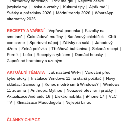
|
Partnerský horoskop
|
Pick me girl
|
Nejtěžší české
jazykolamy
|
Láska a vztahy
|
Kulturní tipy
|
Ajťák radí
|
Svátky a prázdniny 2026
|
Módní trendy 2026
|
WhatsApp
alternativy 2026
RECEPTY A VAŘENÍ
Vepřová panenka
|
Fazolky na
smetaně
|
Čokoládové muffiny
|
Banánový chlebíček
|
Chili
con carne
|
Sportovní nápoj
|
Zálivky na salát
|
Jahodový
džem
|
Zelná polévka
|
Třešňová bublanina
|
Sekaná recept
|
Perník
|
Lečo
|
Recepty s rybízem
|
Domácí housky
|
Zapečené brambory s uzeným
AKTUÁLNÍ TÉMATA
Jak nastavit Wi-Fi
|
Varování před
kyberútoky
|
Instalace Windows 11 na starší počítač
|
Nový
skládací Samsung
|
Konec modré smrti Windows?
|
Windows
11 zdarma
|
Anthropic Mythos
|
Nouzové otevírání pračky
|
Aktualizace Androidu 16
|
Elektromobilita
|
iPhone 17
|
VLC
TV
|
Klimatizace Maoudegola
|
Nejlepší Linux
ČLÁNKY CHIP.CZ