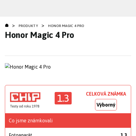
Přejít
k
hlavnímu
>
>
obsahu
PRODUKTY
HONOR MAGIC 4 PRO
Honor Magic 4 Pro
CELKOVÁ ZNÁMKA
1.3
Výborný
Co jsme známkovali
Fotoaparát
1,3