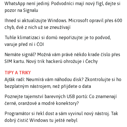
WhatsApp není jediný. Podvodníci mají nový fígl, dejte si
pozor na Signalu
Ihned si aktualizujte Windows. Microsoft opravil přes 600
chyb, dvě z nich už se zneužívají
Tuhle klimatizaci si domů nepořizujte: je to podvod,
varuje před ní i ČOI
Nemáte signál? Možná vám právě někdo krade číslo přes
SIM kartu. Nový trik hackerů ohrožuje i Čechy
TIPY A TRIKY
Ajťák radí: Neumírá vám náhodou disk? Zkontrolujte si ho
bezplatným nástrojem, než přijdete o data
Poznejte tajemství barevných USB portů: Co znamenají
černé, oranžové a modré konektory?
Programátor si řekl dost a sám vyvinul nový nástroj. Tak
dobrý čistič Windows tu ještě nebyl