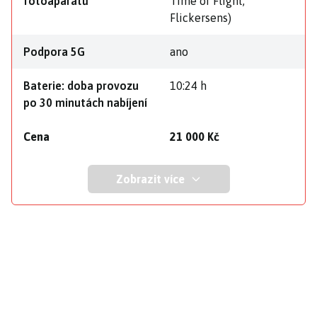
fotoaparátů
Time of Flight,
Flickersens)
Podpora 5G
ano
Baterie: doba provozu
10:24 h
po 30 minutách nabíjení
Cena
21 000 Kč
Zobrazit více