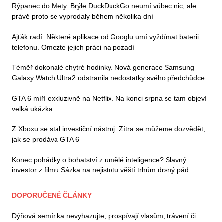
Rýpanec do Mety. Brýle DuckDuckGo neumí vůbec nic, ale
právě proto se vyprodaly během několika dní
Ajťák radí: Některé aplikace od Googlu umí vyždímat baterii
telefonu. Omezte jejich práci na pozadí
Téměř dokonalé chytré hodinky. Nová generace Samsung
Galaxy Watch Ultra2 odstranila nedostatky svého předchůdce
GTA 6 míří exkluzivně na Netflix. Na konci srpna se tam objeví
velká ukázka
Z Xboxu se stal investiční nástroj. Zítra se můžeme dozvědět,
jak se prodává GTA 6
Konec pohádky o bohatství z umělé inteligence? Slavný
investor z filmu Sázka na nejistotu věští trhům drsný pád
DOPORUČENÉ ČLÁNKY
Dýňová semínka nevyhazujte, prospívají vlasům, trávení či