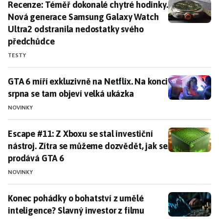
Recenze: Téměř dokonalé chytré hodinky. Nová gener
Recenze: Téměř dokonalé chytré hodinky.
Nová generace Samsung Galaxy Watch
Ultra2 odstranila nedostatky svého
předchůdce
TESTY
GTA 6 míří exkluzivně na Netflix. Na konci srpna se t
GTA 6 míří exkluzivně na Netflix. Na konci
srpna se tam objeví velká ukázka
NOVINKY
Escape #11: Z Xboxu se stal investiční nástroj. Zítra
Escape #11: Z Xboxu se stal investiční
nástroj. Zítra se můžeme dozvědět, jak se
prodává GTA 6
NOVINKY
Konec pohádky o bohatství z umělé inteligence? Slavný
Konec pohádky o bohatství z umělé
inteligence? Slavný investor z filmu