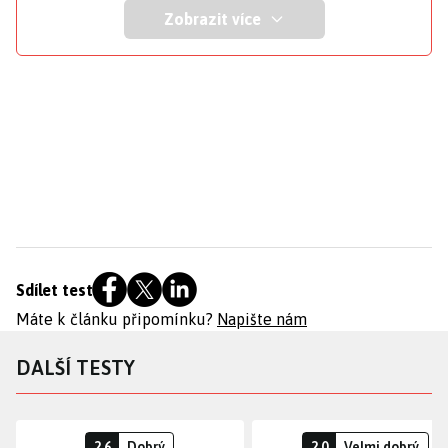
Zobrazit více
Sdílet test
Máte k článku připomínku?
Napište nám
DALŠÍ TESTY
2.6
Dobrý
2.0
Velmi dobrý