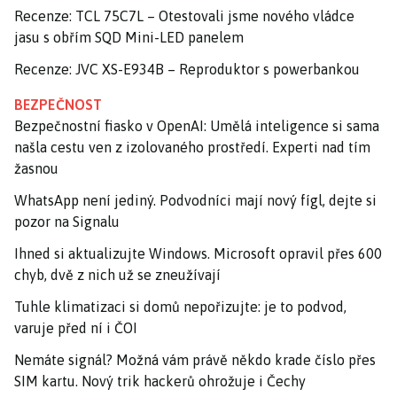
Recenze: TCL 75C7L – Otestovali jsme nového vládce
jasu s obřím SQD Mini-LED panelem
Recenze: JVC XS-E934B – Reproduktor s powerbankou
BEZPEČNOST
Bezpečnostní fiasko v OpenAI: Umělá inteligence si sama
našla cestu ven z izolovaného prostředí. Experti nad tím
žasnou
WhatsApp není jediný. Podvodníci mají nový fígl, dejte si
pozor na Signalu
Ihned si aktualizujte Windows. Microsoft opravil přes 600
chyb, dvě z nich už se zneužívají
Tuhle klimatizaci si domů nepořizujte: je to podvod,
varuje před ní i ČOI
Nemáte signál? Možná vám právě někdo krade číslo přes
SIM kartu. Nový trik hackerů ohrožuje i Čechy