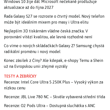
Windows 10 žije dál: Microsoft nečekaně prodlužuje
aktualizace až do října 2027
Řada Galaxy S27 se rozroste o čtvrtý model. Nový telefon
může být ideálním mixem pro masy i Ultra elitu
Nejlepším 3D tiskárnám vládne česká značka. V
porovnání vítězí kvalitou, ale levná rozhodně není
Co víme o nových skládačkách Galaxy Z? Samsung chystá
radikální proměnu i nový model
Konec zásilek z Číny? Ale kdepak, e-shopy Temu a Shein
už na Evropskou unii zřejmě vyzrály
TESTY A ŽEBŘÍČKY
Recenze: Intel Core Ultra 5 250K Plus – Vysoký výkon za
nízkou cenu
Recenze: JBL Live 780 NC – Skvěle vybavená střední třída
Recenze: O2 Pods Ultra – Dostupná sluchátka s ANC