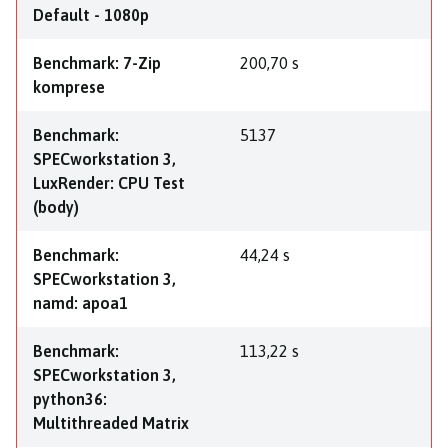
Default - 1080p
Benchmark: 7-Zip
200,70 s
komprese
Benchmark:
5137
SPECworkstation 3,
LuxRender: CPU Test
(body)
Benchmark:
44,24 s
SPECworkstation 3,
namd: apoa1
Benchmark:
113,22 s
SPECworkstation 3,
python36:
Multithreaded Matrix