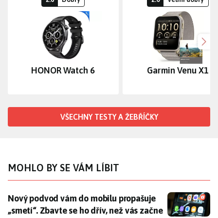
Dalš
HONOR Watch 6
Garmin Venu X1
VŠECHNY TESTY A ŽEBŘÍČKY
MOHLO BY SE VÁM LÍBIT
Nový podvod vám do mobilu propašuje „smetí“. Zbavte 
Nový podvod vám do mobilu propašuje
„smetí“. Zbavte se ho dřív, než vás začne