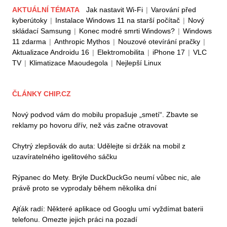
AKTUÁLNÍ TÉMATA
Jak nastavit Wi-Fi
|
Varování před
kyberútoky
|
Instalace Windows 11 na starší počítač
|
Nový
skládací Samsung
|
Konec modré smrti Windows?
|
Windows
11 zdarma
|
Anthropic Mythos
|
Nouzové otevírání pračky
|
Aktualizace Androidu 16
|
Elektromobilita
|
iPhone 17
|
VLC
TV
|
Klimatizace Maoudegola
|
Nejlepší Linux
ČLÁNKY CHIP.CZ
Nový podvod vám do mobilu propašuje „smetí“. Zbavte se
reklamy po hovoru dřív, než vás začne otravovat
Chytrý zlepšovák do auta: Udělejte si držák na mobil z
uzavíratelného igelitového sáčku
Rýpanec do Mety. Brýle DuckDuckGo neumí vůbec nic, ale
právě proto se vyprodaly během několika dní
Ajťák radí: Některé aplikace od Googlu umí vyždímat baterii
telefonu. Omezte jejich práci na pozadí