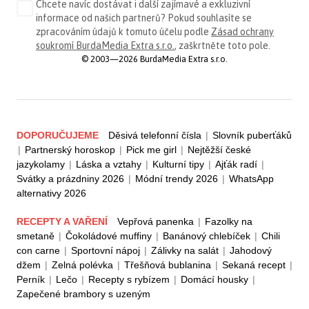
Chcete navíc dostávat i další zajímavé a exkluzivní
informace od našich partnerů? Pokud souhlasíte se
zpracováním údajů k tomuto účelu podle
Zásad ochrany
soukromí BurdaMedia Extra s.r.o.
, zaškrtněte toto pole.
© 2003—2026 BurdaMedia Extra s.r.o.
DOPORUČUJEME
Děsivá telefonní čísla
|
Slovník puberťáků
|
Partnerský horoskop
|
Pick me girl
|
Nejtěžší české
jazykolamy
|
Láska a vztahy
|
Kulturní tipy
|
Ajťák radí
|
Svátky a prázdniny 2026
|
Módní trendy 2026
|
WhatsApp
alternativy 2026
RECEPTY A VAŘENÍ
Vepřová panenka
|
Fazolky na
smetaně
|
Čokoládové muffiny
|
Banánový chlebíček
|
Chili
con carne
|
Sportovní nápoj
|
Zálivky na salát
|
Jahodový
džem
|
Zelná polévka
|
Třešňová bublanina
|
Sekaná recept
|
Perník
|
Lečo
|
Recepty s rybízem
|
Domácí housky
|
Zapečené brambory s uzeným