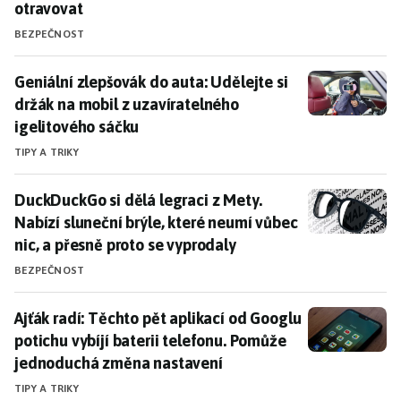
otravovat
BEZPEČNOST
Geniální zlepšovák do auta: Udělejte si držák na mobi
Geniální zlepšovák do auta: Udělejte si
držák na mobil z uzavíratelného
igelitového sáčku
TIPY A TRIKY
DuckDuckGo si dělá legraci z Mety. Nabízí sluneční br
DuckDuckGo si dělá legraci z Mety.
Nabízí sluneční brýle, které neumí vůbec
nic, a přesně proto se vyprodaly
BEZPEČNOST
Ajťák radí: Těchto pět aplikací od Googlu potichu vy
Ajťák radí: Těchto pět aplikací od Googlu
potichu vybíjí baterii telefonu. Pomůže
jednoduchá změna nastavení
TIPY A TRIKY