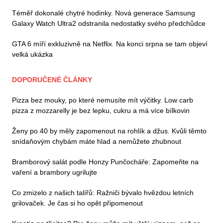
Téměř dokonalé chytré hodinky. Nová generace Samsung
Galaxy Watch Ultra2 odstranila nedostatky svého předchůdce
GTA 6 míří exkluzivně na Netflix. Na konci srpna se tam objeví
velká ukázka
DOPORUČENÉ ČLÁNKY
Pizza bez mouky, po které nemusíte mít výčitky. Low carb
pizza z mozzarelly je bez lepku, cukru a má více bílkovin
Ženy po 40 by měly zapomenout na rohlík a džus. Kvůli těmto
snídaňovým chybám máte hlad a nemůžete zhubnout
Bramborový salát podle Honzy Punčocháře: Zapomeňte na
vaření a brambory ugrilujte
Co zmizelo z našich talířů: Ražniči bývalo hvězdou letních
grilovaček. Je čas si ho opět připomenout