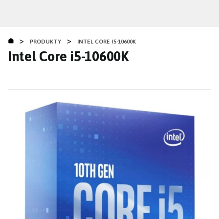
Přejít
k
hlavnímu
>
>
obsahu
PRODUKTY
INTEL CORE I5-10600K
Intel Core i5-10600K