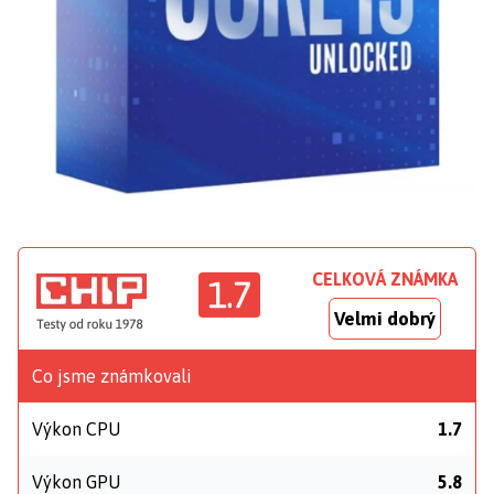
CELKOVÁ ZNÁMKA
1.7
Velmi dobrý
Co jsme známkovali
Výkon CPU
1.7
Výkon GPU
5.8