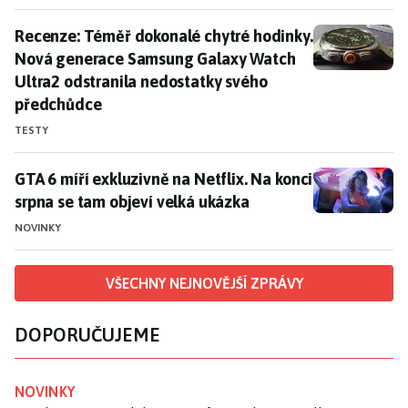
Recenze: Téměř dokonalé chytré hodinky. Nová gener
Recenze: Téměř dokonalé chytré hodinky.
Nová generace Samsung Galaxy Watch
Ultra2 odstranila nedostatky svého
předchůdce
TESTY
GTA 6 míří exkluzivně na Netflix. Na konci srpna se t
GTA 6 míří exkluzivně na Netflix. Na konci
srpna se tam objeví velká ukázka
NOVINKY
VŠECHNY NEJNOVĚJŠÍ ZPRÁVY
DOPORUČUJEME
NOVINKY