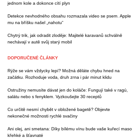
jednom kole a dokonce cítí plyn
Detekce nevhodného obsahu rozmazala video se psem. Apple
mu na bříšku našel „nahotu“
Chytrý trik, jak odradit zloděje: Majitelé karavanů schválně
nechávají v autě svůj starý mobil
DOPORUČENÉ ČLÁNKY
Rýže se vám vždycky lepí? Možná děláte chybu hned na
začátku. Rozhoduje voda, druh zrna i pár minut klidu
Ostružiny nemusíte dávat jen do koláče: Fungují také v ragú,
salátu nebo s fenyklem. Vyzkoušejte 30 receptů
Co určitě nesmí chybět v obložené bagetě? Objevte
nekonečné možnosti rychlé svačiny
Ani olej, ani smetana: Díky bílému vínu bude vaše kuřecí maso
křehké a šťavnaté