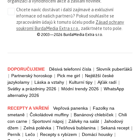
organizaci a vyhodnocení akce a zasílání novinek.
Chcete navíc dostávat i další zajímavé a exkluzivní
informace od našich partnerů? Pokud souhlasíte se
zpracováním údajů k tomuto účelu podle
Zásad ochrany
soukromí BurdaMedia Extra s.r.o.
, zaškrtněte toto pole.
© 2003—2026 BurdaMedia Extra s.r.o.
DOPORUČUJEME
Děsivá telefonní čísla
|
Slovník puberťáků
|
Partnerský horoskop
|
Pick me girl
|
Nejtěžší české
jazykolamy
|
Láska a vztahy
|
Kulturní tipy
|
Ajťák radí
|
Svátky a prázdniny 2026
|
Módní trendy 2026
|
WhatsApp
alternativy 2026
RECEPTY A VAŘENÍ
Vepřová panenka
|
Fazolky na
smetaně
|
Čokoládové muffiny
|
Banánový chlebíček
|
Chili
con carne
|
Sportovní nápoj
|
Zálivky na salát
|
Jahodový
džem
|
Zelná polévka
|
Třešňová bublanina
|
Sekaná recept
|
Perník
|
Lečo
|
Recepty s rybízem
|
Domácí housky
|