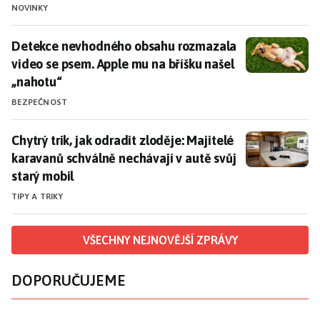
NOVINKY
Detekce nevhodného obsahu rozmazala video se psem.
Detekce nevhodného obsahu rozmazala
video se psem. Apple mu na bříšku našel
„nahotu“
BEZPEČNOST
Chytrý trik, jak odradit zloděje: Majitelé karavanů sc
Chytrý trik, jak odradit zloděje: Majitelé
karavanů schválně nechávají v autě svůj
starý mobil
TIPY A TRIKY
VŠECHNY NEJNOVĚJŠÍ ZPRÁVY
DOPORUČUJEME