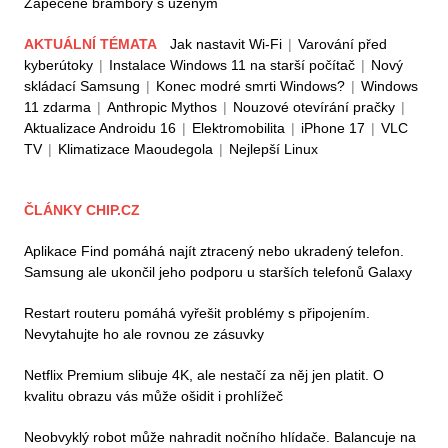
Zapečené brambory s uzeným
AKTUÁLNÍ TÉMATA
Jak nastavit Wi-Fi
|
Varování před
kyberútoky
|
Instalace Windows 11 na starší počítač
|
Nový
skládací Samsung
|
Konec modré smrti Windows?
|
Windows
11 zdarma
|
Anthropic Mythos
|
Nouzové otevírání pračky
|
Aktualizace Androidu 16
|
Elektromobilita
|
iPhone 17
|
VLC
TV
|
Klimatizace Maoudegola
|
Nejlepší Linux
ČLÁNKY CHIP.CZ
Aplikace Find pomáhá najít ztracený nebo ukradený telefon.
Samsung ale ukončil jeho podporu u starších telefonů Galaxy
Restart routeru pomáhá vyřešit problémy s připojením.
Nevytahujte ho ale rovnou ze zásuvky
Netflix Premium slibuje 4K, ale nestačí za něj jen platit. O
kvalitu obrazu vás může ošidit i prohlížeč
Neobvyklý robot může nahradit nočního hlídače. Balancuje na