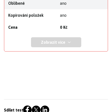
Oblíbené
ano
Kopírování položek
ano
Cena
0 Kč
Zobrazit více
Sdílet test