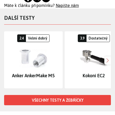
Máte k článku připomínku?
Napište nám
DALŠÍ TESTY
2.4
Velmi dobrý
3.9
Dostatečný
Dalš
Anker AnkerMake M5
Kokoni EC2
VŠECHNY TESTY A ŽEBŘÍČKY