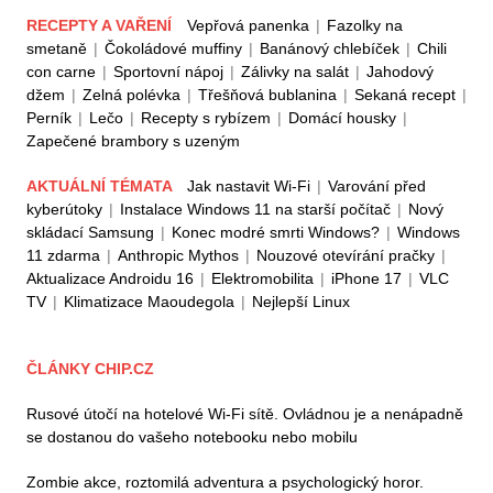
RECEPTY A VAŘENÍ
Vepřová panenka
|
Fazolky na
smetaně
|
Čokoládové muffiny
|
Banánový chlebíček
|
Chili
con carne
|
Sportovní nápoj
|
Zálivky na salát
|
Jahodový
džem
|
Zelná polévka
|
Třešňová bublanina
|
Sekaná recept
|
Perník
|
Lečo
|
Recepty s rybízem
|
Domácí housky
|
Zapečené brambory s uzeným
AKTUÁLNÍ TÉMATA
Jak nastavit Wi-Fi
|
Varování před
kyberútoky
|
Instalace Windows 11 na starší počítač
|
Nový
skládací Samsung
|
Konec modré smrti Windows?
|
Windows
11 zdarma
|
Anthropic Mythos
|
Nouzové otevírání pračky
|
Aktualizace Androidu 16
|
Elektromobilita
|
iPhone 17
|
VLC
TV
|
Klimatizace Maoudegola
|
Nejlepší Linux
ČLÁNKY CHIP.CZ
Rusové útočí na hotelové Wi-Fi sítě. Ovládnou je a nenápadně
se dostanou do vašeho notebooku nebo mobilu
Zombie akce, roztomilá adventura a psychologický horor.