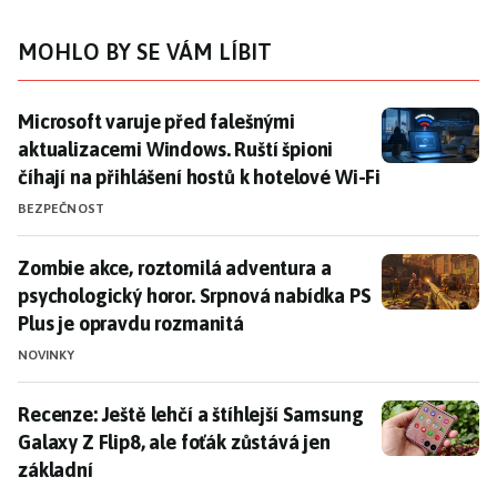
MOHLO BY SE VÁM LÍBIT
Microsoft varuje před falešnými aktualizacemi Windows
Microsoft varuje před falešnými
aktualizacemi Windows. Ruští špioni
číhají na přihlášení hostů k hotelové Wi-Fi
BEZPEČNOST
Zombie akce, roztomilá adventura a psychologický ho
Zombie akce, roztomilá adventura a
psychologický horor. Srpnová nabídka PS
Plus je opravdu rozmanitá
NOVINKY
Recenze: Ještě lehčí a štíhlejší Samsung Galaxy Z Flip8
Recenze: Ještě lehčí a štíhlejší Samsung
Galaxy Z Flip8, ale foťák zůstává jen
základní