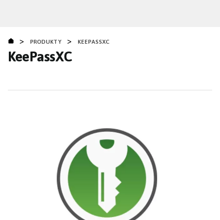
Přejít
k
hlavnímu
>
>
obsahu
PRODUKTY
KEEPASSXC
KeePassXC