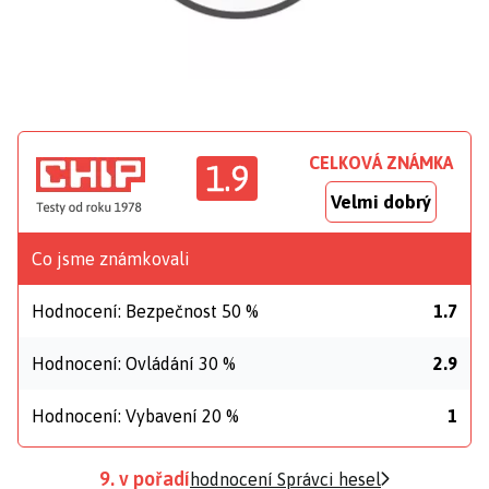
CELKOVÁ ZNÁMKA
1.9
Velmi dobrý
Co jsme známkovali
Hodnocení: Bezpečnost 50 %
1.7
Hodnocení: Ovládání 30 %
2.9
Hodnocení: Vybavení 20 %
1
9. v pořadí
hodnocení Správci hesel