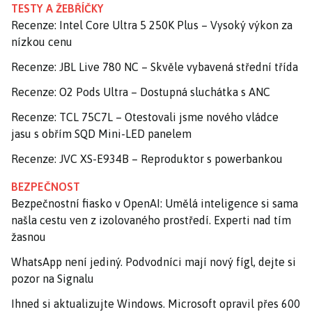
TESTY A ŽEBŘÍČKY
Recenze: Intel Core Ultra 5 250K Plus – Vysoký výkon za
nízkou cenu
Recenze: JBL Live 780 NC – Skvěle vybavená střední třída
Recenze: O2 Pods Ultra – Dostupná sluchátka s ANC
Recenze: TCL 75C7L – Otestovali jsme nového vládce
jasu s obřím SQD Mini-LED panelem
Recenze: JVC XS-E934B – Reproduktor s powerbankou
BEZPEČNOST
Bezpečnostní fiasko v OpenAI: Umělá inteligence si sama
našla cestu ven z izolovaného prostředí. Experti nad tím
žasnou
WhatsApp není jediný. Podvodníci mají nový fígl, dejte si
pozor na Signalu
Ihned si aktualizujte Windows. Microsoft opravil přes 600