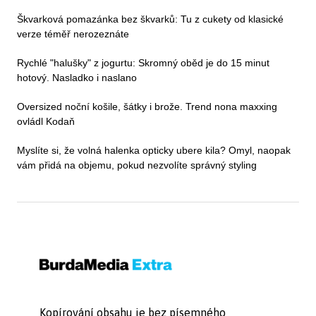
Škvarková pomazánka bez škvarků: Tu z cukety od klasické
verze téměř nerozeznáte
Rychlé "halušky" z jogurtu: Skromný oběd je do 15 minut
hotový. Nasladko i naslano
Oversized noční košile, šátky i brože. Trend nona maxxing
ovládl Kodaň
Myslíte si, že volná halenka opticky ubere kila? Omyl, naopak
vám přidá na objemu, pokud nezvolíte správný styling
Kopírování obsahu je bez písemného