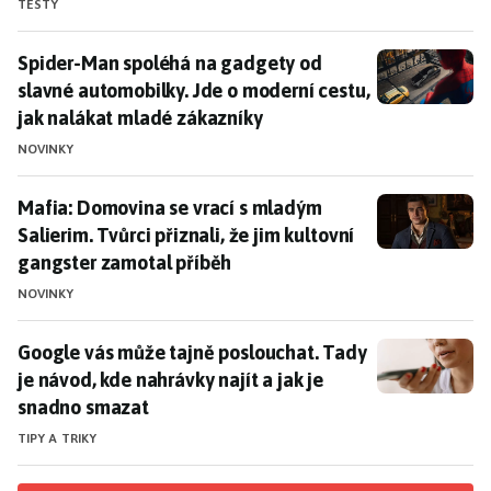
TESTY
Spider-Man spoléhá na gadgety od slavné automobilky
Spider-Man spoléhá na gadgety od
slavné automobilky. Jde o moderní cestu,
jak nalákat mladé zákazníky
NOVINKY
Mafia: Domovina se vrací s mladým Salierim. Tvůrci př
Mafia: Domovina se vrací s mladým
Salierim. Tvůrci přiznali, že jim kultovní
gangster zamotal příběh
NOVINKY
Google vás může tajně poslouchat. Tady je návod, kde
Google vás může tajně poslouchat. Tady
je návod, kde nahrávky najít a jak je
snadno smazat
TIPY A TRIKY