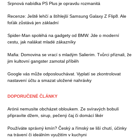
Srpnová nabídka PS Plus je opravdu rozmanitá
Recenze: Ještě lehčí a štíhlejší Samsung Galaxy Z Flip8. Ale
foťák zůstává jen základní
Spider-Man spoléhá na gadgety od BMW. Jde o moderní
cestu, jak nalákat mladé zákazníky
Mafia: Domovina se vrací s mladým Salierim. Tvůrci přiznali, že
jim kultovní gangster zamotal příběh
Google vás může odposlouchávat. Vyplatí se zkontrolovat
nastavení účtu a smazat uložené nahrávky
DOPORUČENÉ ČLÁNKY
Arónii nemusíte obcházet obloukem. Ze svíravých bobulí
připravíte džem, sirup, pečený čaj či domácí likér
Používáte správný kmín? Český a římský se liší chutí, účinky
na trávení či ideálním využitím v kuchyni