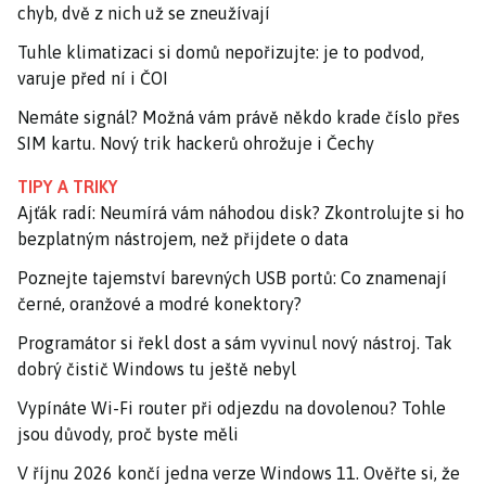
chyb, dvě z nich už se zneužívají
Tuhle klimatizaci si domů nepořizujte: je to podvod,
varuje před ní i ČOI
Nemáte signál? Možná vám právě někdo krade číslo přes
SIM kartu. Nový trik hackerů ohrožuje i Čechy
TIPY A TRIKY
Ajťák radí: Neumírá vám náhodou disk? Zkontrolujte si ho
bezplatným nástrojem, než přijdete o data
Poznejte tajemství barevných USB portů: Co znamenají
černé, oranžové a modré konektory?
Programátor si řekl dost a sám vyvinul nový nástroj. Tak
dobrý čistič Windows tu ještě nebyl
Vypínáte Wi-Fi router při odjezdu na dovolenou? Tohle
jsou důvody, proč byste měli
V říjnu 2026 končí jedna verze Windows 11. Ověřte si, že