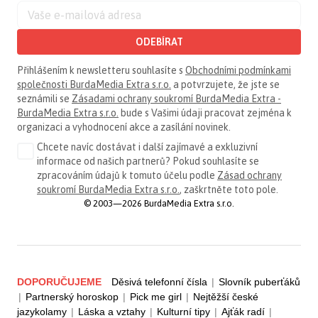
ODEBÍRAT
Přihlášením k newsletteru souhlasíte s
Obchodními podmínkami
společnosti BurdaMedia Extra s.r.o.
a potvrzujete, že jste se
seznámili se
Zásadami ochrany soukromí BurdaMedia Extra -
BurdaMedia Extra s.r.o.
bude s Vašimi údaji pracovat zejména k
organizaci a vyhodnocení akce a zasílání novinek.
Chcete navíc dostávat i další zajímavé a exkluzivní
informace od našich partnerů? Pokud souhlasíte se
zpracováním údajů k tomuto účelu podle
Zásad ochrany
soukromí BurdaMedia Extra s.r.o.
, zaškrtněte toto pole.
© 2003—2026 BurdaMedia Extra s.r.o.
DOPORUČUJEME
Děsivá telefonní čísla
|
Slovník puberťáků
|
Partnerský horoskop
|
Pick me girl
|
Nejtěžší české
jazykolamy
|
Láska a vztahy
|
Kulturní tipy
|
Ajťák radí
|