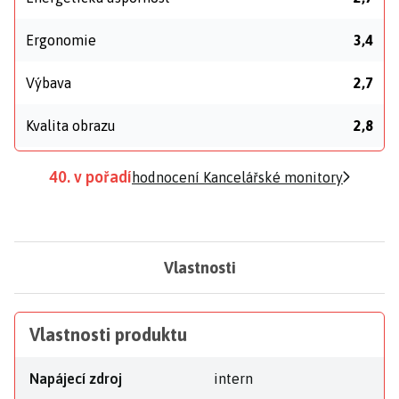
Ergonomie
3,4
Výbava
2,7
Kvalita obrazu
2,8
40. v pořadí
hodnocení Kancelářské monitory
Vlastnosti
Vlastnosti produktu
Napájecí zdroj
intern