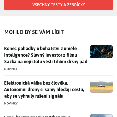
VŠECHNY TESTY A ŽEBŘÍČKY
MOHLO BY SE VÁM LÍBIT
Konec pohádky o bohatství z umělé inteligence? Slavný
Konec pohádky o bohatství z umělé
inteligence? Slavný investor z filmu
Sázka na nejistotu věští trhům drsný pád
NOVINKY
Elektronická válka bez člověka. Autonomní drony si sa
Elektronická válka bez člověka.
Autonomní drony si samy hledají cestu,
aby se vyhnuly rušení signálu
NOVINKY