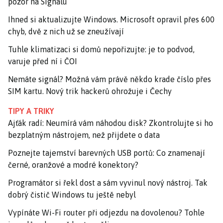
pozor na Signalu
Ihned si aktualizujte Windows. Microsoft opravil přes 600
chyb, dvě z nich už se zneužívají
Tuhle klimatizaci si domů nepořizujte: je to podvod,
varuje před ní i ČOI
Nemáte signál? Možná vám právě někdo krade číslo přes
SIM kartu. Nový trik hackerů ohrožuje i Čechy
TIPY A TRIKY
Ajťák radí: Neumírá vám náhodou disk? Zkontrolujte si ho
bezplatným nástrojem, než přijdete o data
Poznejte tajemství barevných USB portů: Co znamenají
černé, oranžové a modré konektory?
Programátor si řekl dost a sám vyvinul nový nástroj. Tak
dobrý čistič Windows tu ještě nebyl
Vypínáte Wi-Fi router při odjezdu na dovolenou? Tohle