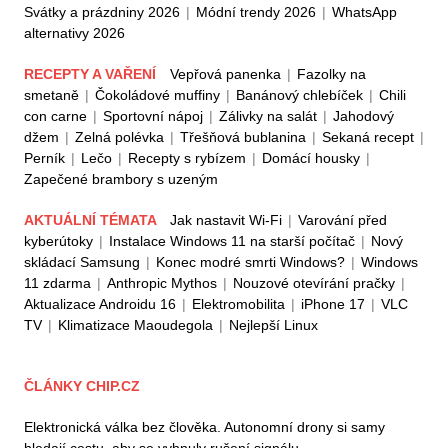
Svátky a prázdniny 2026
|
Módní trendy 2026
|
WhatsApp
alternativy 2026
RECEPTY A VAŘENÍ
Vepřová panenka
|
Fazolky na
smetaně
|
Čokoládové muffiny
|
Banánový chlebíček
|
Chili
con carne
|
Sportovní nápoj
|
Zálivky na salát
|
Jahodový
džem
|
Zelná polévka
|
Třešňová bublanina
|
Sekaná recept
|
Perník
|
Lečo
|
Recepty s rybízem
|
Domácí housky
|
Zapečené brambory s uzeným
AKTUÁLNÍ TÉMATA
Jak nastavit Wi-Fi
|
Varování před
kyberútoky
|
Instalace Windows 11 na starší počítač
|
Nový
skládací Samsung
|
Konec modré smrti Windows?
|
Windows
11 zdarma
|
Anthropic Mythos
|
Nouzové otevírání pračky
|
Aktualizace Androidu 16
|
Elektromobilita
|
iPhone 17
|
VLC
TV
|
Klimatizace Maoudegola
|
Nejlepší Linux
ČLÁNKY CHIP.CZ
Elektronická válka bez člověka. Autonomní drony si samy
hledají cestu, aby se vyhnuly rušení signálu