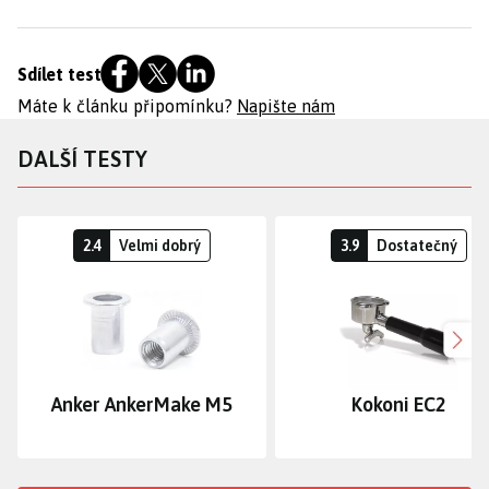
Sdílet test
Máte k článku připomínku?
Napište nám
DALŠÍ TESTY
2.4
Velmi dobrý
3.9
Dostatečný
Dalš
Anker AnkerMake M5
Kokoni EC2