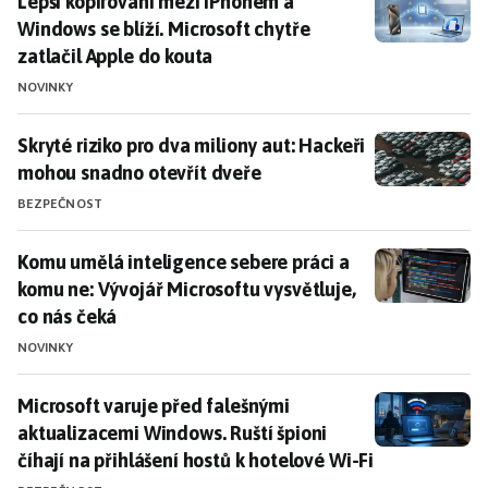
Lepší kopírování mezi iPhonem a Windows se blíží. Mic
Lepší kopírování mezi iPhonem a
Windows se blíží. Microsoft chytře
zatlačil Apple do kouta
NOVINKY
Skryté riziko pro dva miliony aut: Hackeři mohou snad
Skryté riziko pro dva miliony aut: Hackeři
mohou snadno otevřít dveře
BEZPEČNOST
Komu umělá inteligence sebere práci a komu ne: Vývoj
Komu umělá inteligence sebere práci a
komu ne: Vývojář Microsoftu vysvětluje,
co nás čeká
NOVINKY
Microsoft varuje před falešnými aktualizacemi Windows
Microsoft varuje před falešnými
aktualizacemi Windows. Ruští špioni
číhají na přihlášení hostů k hotelové Wi-Fi