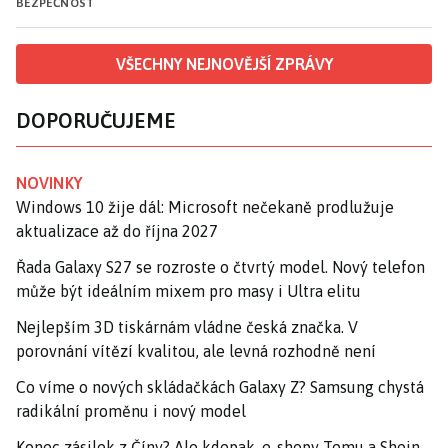
BEZPEČNOST
VŠECHNY NEJNOVĚJŠÍ ZPRÁVY
DOPORUČUJEME
NOVINKY
Windows 10 žije dál: Microsoft nečekaně prodlužuje
aktualizace až do října 2027
Řada Galaxy S27 se rozroste o čtvrtý model. Nový telefon
může být ideálním mixem pro masy i Ultra elitu
Nejlepším 3D tiskárnám vládne česká značka. V
porovnání vítězí kvalitou, ale levná rozhodně není
Co víme o nových skládačkách Galaxy Z? Samsung chystá
radikální proměnu i nový model
Konec zásilek z Číny? Ale kdepak, e-shopy Temu a Shein