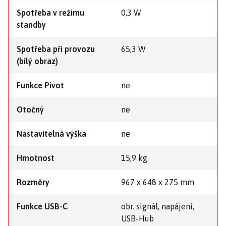
Spotřeba v režimu
0,3 W
standby
Spotřeba při provozu
65,3 W
(bílý obraz)
Funkce Pivot
ne
Otočný
ne
Nastavitelná výška
ne
Hmotnost
15,9 kg
Rozměry
967 x 648 x 275 mm
Funkce USB-C
obr. signál, napájení,
USB-Hub