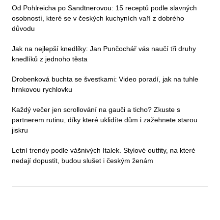
Od Pohlreicha po Sandtnerovou: 15 receptů podle slavných
osobností, které se v českých kuchyních vaří z dobrého
důvodu
Jak na nejlepší knedlíky: Jan Punčochář vás naučí tři druhy
knedlíků z jednoho těsta
Drobenková buchta se švestkami: Video poradí, jak na tuhle
hrnkovou rychlovku
Každý večer jen scrollování na gauči a ticho? Zkuste s
partnerem rutinu, díky které uklidíte dům i zažehnete starou
jiskru
Letní trendy podle vášnivých Italek. Stylové outfity, na které
nedají dopustit, budou slušet i českým ženám