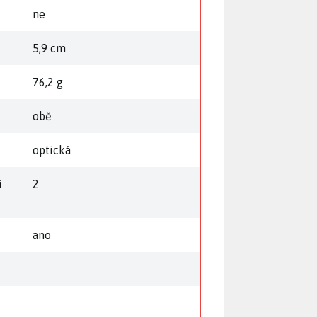
ne
5,9 cm
76,2 g
obě
optická
í
2
ano