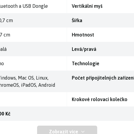
luetooth a USB Dongle
Vertikální myš
0,7 cm
Šířka
,7 cm
Hmotnost
alá
Levá/pravá
no
Technologie
indows, Mac OS, Linux,
Počet připojitelných zařízen
hromeOS, iPadOS, Android
Krokové rolovací kolečko
00 Kč
Zobrazit více