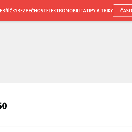
EBŘÍČKY
BEZPEČNOST
ELEKTROMOBILITA
TIPY A TRIKY
ČASO
50