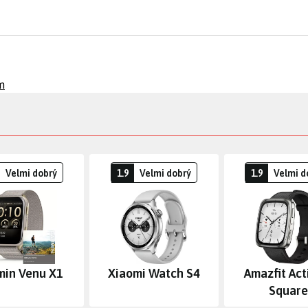
m
Velmi dobrý
1.9
Velmi dobrý
1.9
Velmi d
min Venu X1
Xiaomi Watch S4
Amazfit Act
Square