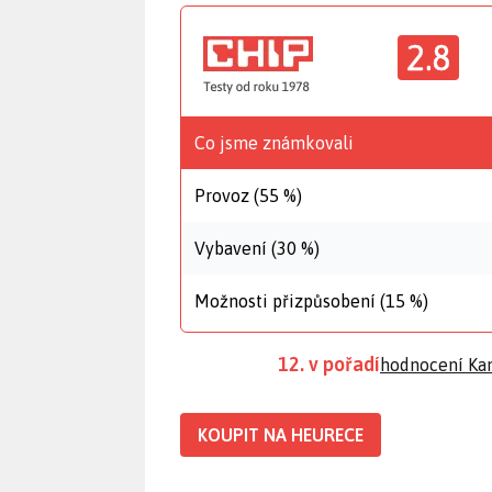
2.8
Co jsme známkovali
Provoz (55 %)
Vybavení (30 %)
Možnosti přizpůsobení (15 %)
12. v pořadí
hodnocení Ka
KOUPIT NA HEURECE