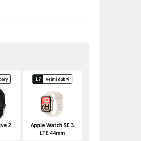
obrý
1.7
Velmi dobrý
ive 2
Apple Watch SE 3
LTE 44mm