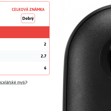
CELKOVÁ ZNÁMKA
Dobrý
2
2.7
6
ncelářské myši