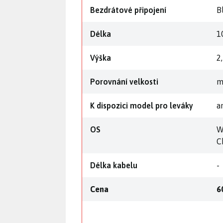
Bezdrátové připojení
B
Délka
1
Výška
2
Porovnání velkosti
m
K dispozici model pro leváky
a
OS
W
C
Délka kabelu
-
Cena
6