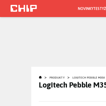
Přejít
k
NOVINKY
TESTY
Ž
hlavnímu
obsahu
>
>
PRODUKTY
LOGITECH PEBBLE M350
Logitech Pebble M3