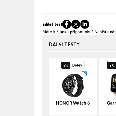
Sdílet test
Máte k článku připomínku?
Napište ná
DALŠÍ TESTY
2.6
Dobrý
2.0
HONOR Watch 6
Gar