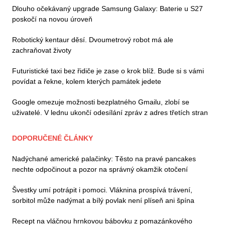
Dlouho očekávaný upgrade Samsung Galaxy: Baterie u S27
poskočí na novou úroveň
Robotický kentaur děsí. Dvoumetrový robot má ale
zachraňovat životy
Futuristické taxi bez řidiče je zase o krok blíž. Bude si s vámi
povídat a řekne, kolem kterých památek jedete
Google omezuje možnosti bezplatného Gmailu, zlobí se
uživatelé. V lednu ukončí odesílání zpráv z adres třetích stran
DOPORUČENÉ ČLÁNKY
Nadýchané americké palačinky: Těsto na pravé pancakes
nechte odpočinout a pozor na správný okamžik otočení
Švestky umí potrápit i pomoci. Vláknina prospívá trávení,
sorbitol může nadýmat a bílý povlak není plíseň ani špína
Recept na vláčnou hrnkovou bábovku z pomazánkového