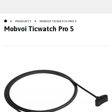
Přejít
k
hlavnímu
>
>
obsahu
PRODUKTY
MOBVOI TICWATCH PRO 5
Mobvoi Ticwatch Pro 5