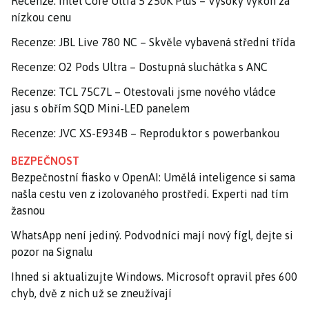
Recenze: Intel Core Ultra 5 250K Plus – Vysoký výkon za
nízkou cenu
Recenze: JBL Live 780 NC – Skvěle vybavená střední třída
Recenze: O2 Pods Ultra – Dostupná sluchátka s ANC
Recenze: TCL 75C7L – Otestovali jsme nového vládce
jasu s obřím SQD Mini-LED panelem
Recenze: JVC XS-E934B – Reproduktor s powerbankou
BEZPEČNOST
Bezpečnostní fiasko v OpenAI: Umělá inteligence si sama
našla cestu ven z izolovaného prostředí. Experti nad tím
žasnou
WhatsApp není jediný. Podvodníci mají nový fígl, dejte si
pozor na Signalu
Ihned si aktualizujte Windows. Microsoft opravil přes 600
chyb, dvě z nich už se zneužívají