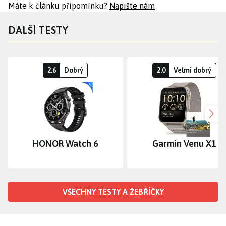
Máte k článku připomínku?
Napište nám
DALŠÍ TESTY
2.6
Dobrý
2.0
Velmi dobrý
Dalš
HONOR Watch 6
Garmin Venu X1
VŠECHNY TESTY A ŽEBŘÍČKY