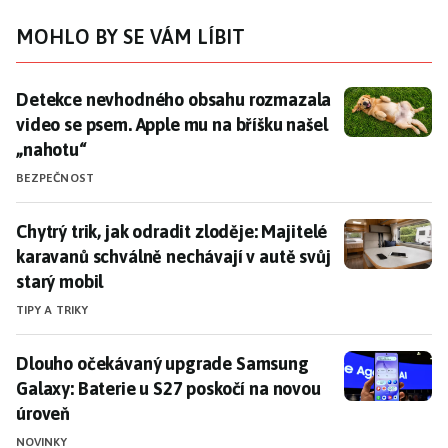
MOHLO BY SE VÁM LÍBIT
Detekce nevhodného obsahu rozmazala video se psem.
Detekce nevhodného obsahu rozmazala
video se psem. Apple mu na bříšku našel
„nahotu“
BEZPEČNOST
Chytrý trik, jak odradit zloděje: Majitelé karavanů sc
Chytrý trik, jak odradit zloděje: Majitelé
karavanů schválně nechávají v autě svůj
starý mobil
TIPY A TRIKY
Dlouho očekávaný upgrade Samsung Galaxy: Baterie u
Dlouho očekávaný upgrade Samsung
Galaxy: Baterie u S27 poskočí na novou
úroveň
NOVINKY