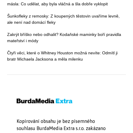
másla: Co udělat, aby byla vláčná a šla dobře vyklopit
Šunkofleky z remosky: Z koupených těstovin uvaříme levně,
ale není nad domácí fleky
Zakrýt bříško nebo odhalit? Kodaňské maminky boří pravidla
mateřství i módy
Čtyři věci, které o Whitney Houston možná nevíte: Odmítl ji
bratr Michaela Jacksona a měla milenku
Kopírování obsahu je bez písemného
souhlasu BurdaMedia Extra s.r.o. zakázano