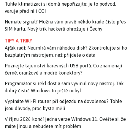
Tuhle klimatizaci si domů nepořizujte: je to podvod,
varuje před ní i ČOI
Nemáte signál? Možná vám právě někdo krade číslo přes
SIM kartu. Nový trik hackerů ohrožuje i Čechy
TIPY A TRIKY
Ajťák radí: Neumírá vám náhodou disk? Zkontrolujte si ho
bezplatným nástrojem, než přijdete o data
Poznejte tajemství barevných USB portů: Co znamenají
černé, oranžové a modré konektory?
Programátor si řekl dost a sám vyvinul nový nástroj. Tak
dobrý čistič Windows tu ještě nebyl
Vypínáte Wi-Fi router při odjezdu na dovolenou? Tohle
jsou důvody, proč byste měli
V říjnu 2026 končí jedna verze Windows 11. Ověřte si, že
máte jinou a nebudete mít problém