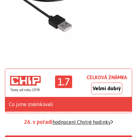
CELKOVÁ ZNÁMKA
1.7
Velmi dobrý
Co jsme známkovali
26. v pořadí
hodnocení Chytré hodinky