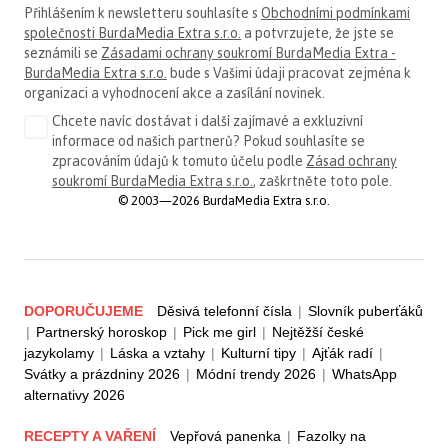
Přihlášením k newsletteru souhlasíte s
Obchodními podmínkami
společnosti BurdaMedia Extra s.r.o.
a potvrzujete, že jste se
seznámili se
Zásadami ochrany soukromí BurdaMedia Extra -
BurdaMedia Extra s.r.o.
bude s Vašimi údaji pracovat zejména k
organizaci a vyhodnocení akce a zasílání novinek.
Chcete navíc dostávat i další zajímavé a exkluzivní
informace od našich partnerů? Pokud souhlasíte se
zpracováním údajů k tomuto účelu podle
Zásad ochrany
soukromí BurdaMedia Extra s.r.o.
, zaškrtněte toto pole.
© 2003—2026 BurdaMedia Extra s.r.o.
DOPORUČUJEME
Děsivá telefonní čísla
|
Slovník puberťáků
|
Partnerský horoskop
|
Pick me girl
|
Nejtěžší české
jazykolamy
|
Láska a vztahy
|
Kulturní tipy
|
Ajťák radí
|
Svátky a prázdniny 2026
|
Módní trendy 2026
|
WhatsApp
alternativy 2026
RECEPTY A VAŘENÍ
Vepřová panenka
|
Fazolky na