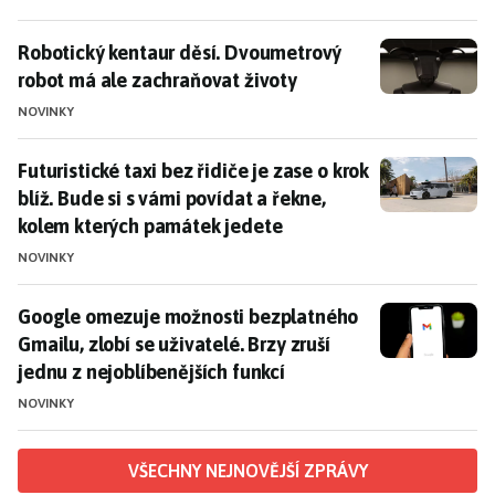
Robotický kentaur děsí. Dvoumetrový robot má ale z
Robotický kentaur děsí. Dvoumetrový
robot má ale zachraňovat životy
NOVINKY
Futuristické taxi bez řidiče je zase o krok blíž. Bude
Futuristické taxi bez řidiče je zase o krok
blíž. Bude si s vámi povídat a řekne,
kolem kterých památek jedete
NOVINKY
Google omezuje možnosti bezplatného Gmailu, zlobí se 
Google omezuje možnosti bezplatného
Gmailu, zlobí se uživatelé. Brzy zruší
jednu z nejoblíbenějších funkcí
NOVINKY
VŠECHNY NEJNOVĚJŠÍ ZPRÁVY