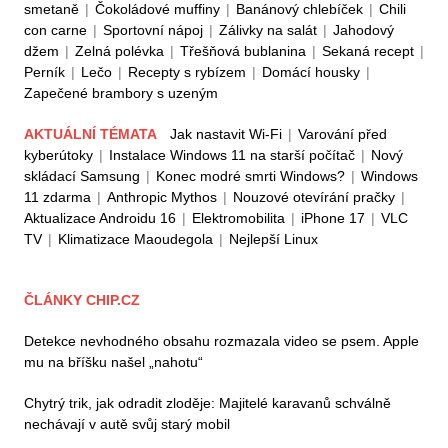
smetaně
|
Čokoládové muffiny
|
Banánový chlebíček
|
Chili
con carne
|
Sportovní nápoj
|
Zálivky na salát
|
Jahodový
džem
|
Zelná polévka
|
Třešňová bublanina
|
Sekaná recept
|
Perník
|
Lečo
|
Recepty s rybízem
|
Domácí housky
|
Zapečené brambory s uzeným
AKTUÁLNÍ TÉMATA
Jak nastavit Wi-Fi
|
Varování před
kyberútoky
|
Instalace Windows 11 na starší počítač
|
Nový
skládací Samsung
|
Konec modré smrti Windows?
|
Windows
11 zdarma
|
Anthropic Mythos
|
Nouzové otevírání pračky
|
Aktualizace Androidu 16
|
Elektromobilita
|
iPhone 17
|
VLC
TV
|
Klimatizace Maoudegola
|
Nejlepší Linux
ČLÁNKY CHIP.CZ
Detekce nevhodného obsahu rozmazala video se psem. Apple
mu na bříšku našel „nahotu“
Chytrý trik, jak odradit zloděje: Majitelé karavanů schválně
nechávají v autě svůj starý mobil