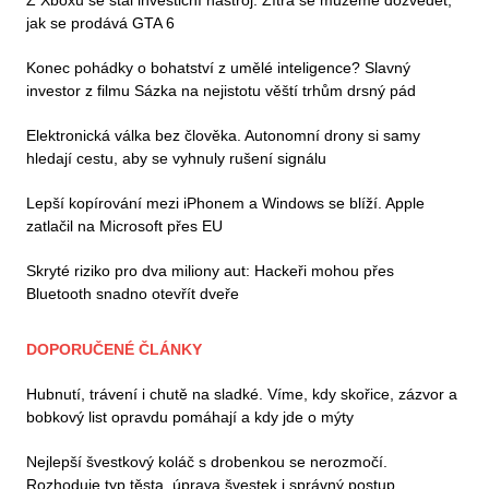
jak se prodává GTA 6
Konec pohádky o bohatství z umělé inteligence? Slavný
investor z filmu Sázka na nejistotu věští trhům drsný pád
Elektronická válka bez člověka. Autonomní drony si samy
hledají cestu, aby se vyhnuly rušení signálu
Lepší kopírování mezi iPhonem a Windows se blíží. Apple
zatlačil na Microsoft přes EU
Skryté riziko pro dva miliony aut: Hackeři mohou přes
Bluetooth snadno otevřít dveře
DOPORUČENÉ ČLÁNKY
Hubnutí, trávení i chutě na sladké. Víme, kdy skořice, zázvor a
bobkový list opravdu pomáhají a kdy jde o mýty
Nejlepší švestkový koláč s drobenkou se nerozmočí.
Rozhoduje typ těsta, úprava švestek i správný postup