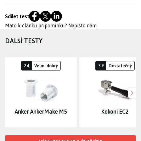
Sdílet test
Máte k článku připomínku?
Napište nám
DALŠÍ TESTY
2.4
Velmi dobrý
3.9
Dostatečný
Dalš
Anker AnkerMake M5
Kokoni EC2