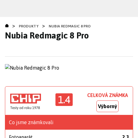
Přejít
k
hlavnímu
>
>
obsahu
PRODUKTY
NUBIA REDMAGIC 8 PRO
Nubia Redmagic 8 Pro
CELKOVÁ ZNÁMKA
1.4
Výborný
Co jsme známkovali
Fotoaparát
2,3