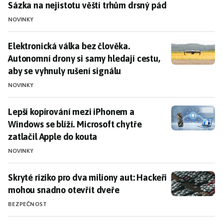
Sázka na nejistotu věští trhům drsný pád
NOVINKY
Elektronická válka bez člověka. Autonomní drony si sa
Elektronická válka bez člověka.
Autonomní drony si samy hledají cestu,
aby se vyhnuly rušení signálu
NOVINKY
Lepší kopírování mezi iPhonem a Windows se blíží. Mic
Lepší kopírování mezi iPhonem a
Windows se blíží. Microsoft chytře
zatlačil Apple do kouta
NOVINKY
Skryté riziko pro dva miliony aut: Hackeři mohou snad
Skryté riziko pro dva miliony aut: Hackeři
mohou snadno otevřít dveře
BEZPEČNOST