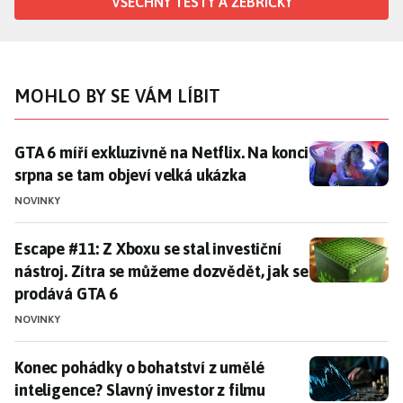
VŠECHNY TESTY A ŽEBŘÍČKY
MOHLO BY SE VÁM LÍBIT
GTA 6 míří exkluzivně na Netflix. Na konci srpna se t
GTA 6 míří exkluzivně na Netflix. Na konci
srpna se tam objeví velká ukázka
NOVINKY
Escape #11: Z Xboxu se stal investiční nástroj. Zítra
Escape #11: Z Xboxu se stal investiční
nástroj. Zítra se můžeme dozvědět, jak se
prodává GTA 6
NOVINKY
Konec pohádky o bohatství z umělé inteligence? Slavný
Konec pohádky o bohatství z umělé
inteligence? Slavný investor z filmu