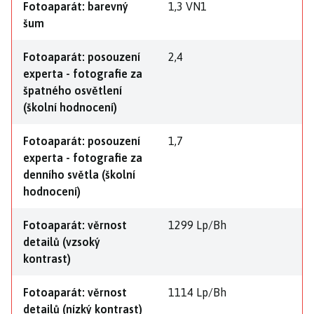
Fotoaparát: barevný
1,3 VN1
šum
Fotoaparát: posouzení
2,4
experta - fotografie za
špatného osvětlení
(školní hodnocení)
Fotoaparát: posouzení
1,7
experta - fotografie za
denního světla (školní
hodnocení)
Fotoaparát: věrnost
1299 Lp/Bh
detailů (vzsoký
kontrast)
Fotoaparát: věrnost
1114 Lp/Bh
detailů (nízký kontrast)