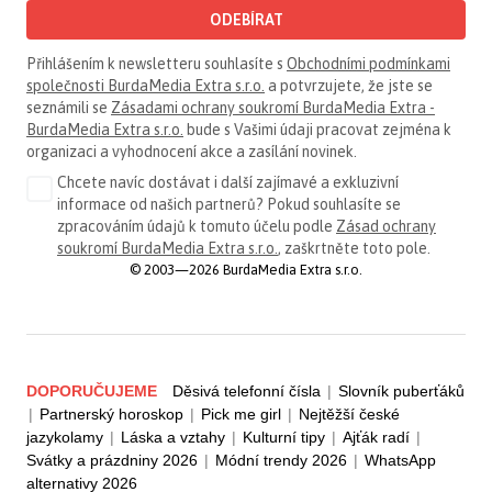
ODEBÍRAT
Přihlášením k newsletteru souhlasíte s
Obchodními podmínkami
společnosti BurdaMedia Extra s.r.o.
a potvrzujete, že jste se
seznámili se
Zásadami ochrany soukromí BurdaMedia Extra -
BurdaMedia Extra s.r.o.
bude s Vašimi údaji pracovat zejména k
organizaci a vyhodnocení akce a zasílání novinek.
Chcete navíc dostávat i další zajímavé a exkluzivní
informace od našich partnerů? Pokud souhlasíte se
zpracováním údajů k tomuto účelu podle
Zásad ochrany
soukromí BurdaMedia Extra s.r.o.
, zaškrtněte toto pole.
© 2003—2026 BurdaMedia Extra s.r.o.
DOPORUČUJEME
Děsivá telefonní čísla
|
Slovník puberťáků
|
Partnerský horoskop
|
Pick me girl
|
Nejtěžší české
jazykolamy
|
Láska a vztahy
|
Kulturní tipy
|
Ajťák radí
|
Svátky a prázdniny 2026
|
Módní trendy 2026
|
WhatsApp
alternativy 2026