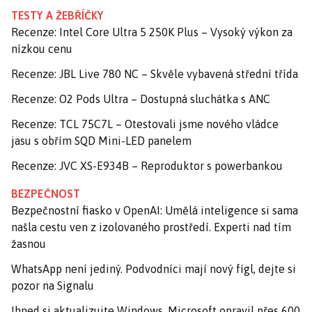
TESTY A ŽEBŘÍČKY
Recenze: Intel Core Ultra 5 250K Plus – Vysoký výkon za
nízkou cenu
Recenze: JBL Live 780 NC – Skvěle vybavená střední třída
Recenze: O2 Pods Ultra – Dostupná sluchátka s ANC
Recenze: TCL 75C7L – Otestovali jsme nového vládce
jasu s obřím SQD Mini-LED panelem
Recenze: JVC XS-E934B – Reproduktor s powerbankou
BEZPEČNOST
Bezpečnostní fiasko v OpenAI: Umělá inteligence si sama
našla cestu ven z izolovaného prostředí. Experti nad tím
žasnou
WhatsApp není jediný. Podvodníci mají nový fígl, dejte si
pozor na Signalu
Ihned si aktualizujte Windows. Microsoft opravil přes 600