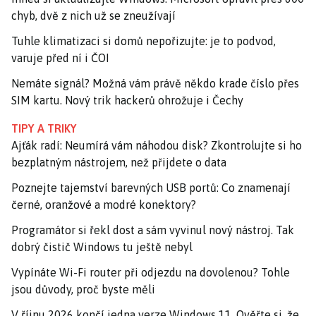
chyb, dvě z nich už se zneužívají
Tuhle klimatizaci si domů nepořizujte: je to podvod,
varuje před ní i ČOI
Nemáte signál? Možná vám právě někdo krade číslo přes
SIM kartu. Nový trik hackerů ohrožuje i Čechy
TIPY A TRIKY
Ajťák radí: Neumírá vám náhodou disk? Zkontrolujte si ho
bezplatným nástrojem, než přijdete o data
Poznejte tajemství barevných USB portů: Co znamenají
černé, oranžové a modré konektory?
Programátor si řekl dost a sám vyvinul nový nástroj. Tak
dobrý čistič Windows tu ještě nebyl
Vypínáte Wi-Fi router při odjezdu na dovolenou? Tohle
jsou důvody, proč byste měli
V říjnu 2026 končí jedna verze Windows 11. Ověřte si, že