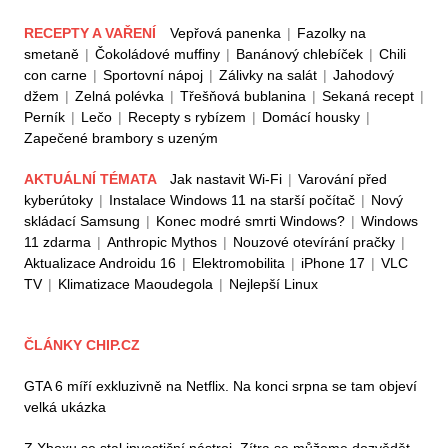
RECEPTY A VAŘENÍ
Vepřová panenka
|
Fazolky na
smetaně
|
Čokoládové muffiny
|
Banánový chlebíček
|
Chili
con carne
|
Sportovní nápoj
|
Zálivky na salát
|
Jahodový
džem
|
Zelná polévka
|
Třešňová bublanina
|
Sekaná recept
|
Perník
|
Lečo
|
Recepty s rybízem
|
Domácí housky
|
Zapečené brambory s uzeným
AKTUÁLNÍ TÉMATA
Jak nastavit Wi-Fi
|
Varování před
kyberútoky
|
Instalace Windows 11 na starší počítač
|
Nový
skládací Samsung
|
Konec modré smrti Windows?
|
Windows
11 zdarma
|
Anthropic Mythos
|
Nouzové otevírání pračky
|
Aktualizace Androidu 16
|
Elektromobilita
|
iPhone 17
|
VLC
TV
|
Klimatizace Maoudegola
|
Nejlepší Linux
ČLÁNKY CHIP.CZ
GTA 6 míří exkluzivně na Netflix. Na konci srpna se tam objeví
velká ukázka
Z Xboxu se stal investiční nástroj. Zítra se můžeme dozvědět,