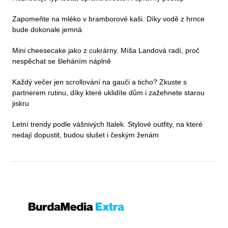
Zapomeňte na mléko v bramborové kaši. Díky vodě z hrnce
bude dokonale jemná
Mini cheesecake jako z cukrárny. Míša Landová radí, proč
nespěchat se šleháním náplně
Každý večer jen scrollování na gauči a ticho? Zkuste s
partnerem rutinu, díky které uklidíte dům i zažehnete starou
jiskru
Letní trendy podle vášnivých Italek. Stylové outfity, na které
nedají dopustit, budou slušet i českým ženám