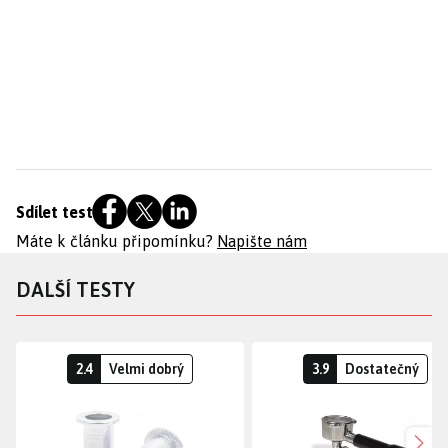
Sdílet test
Máte k článku připomínku?
Napište nám
DALŠÍ TESTY
2.4
Velmi dobrý
3.9
Dostatečný