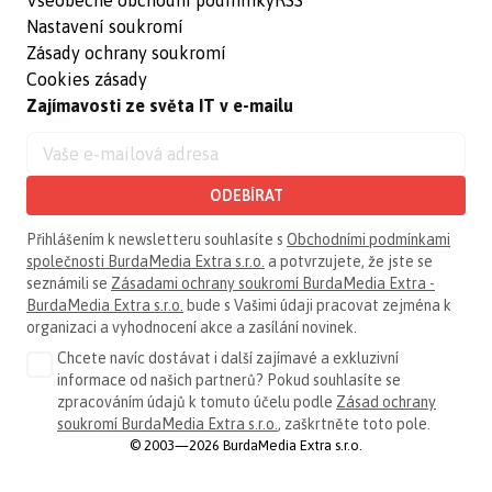
Nastavení soukromí
Zásady ochrany soukromí
Cookies zásady
Zajímavosti ze světa IT v e-mailu
ODEBÍRAT
Přihlášením k newsletteru souhlasíte s
Obchodními podmínkami
společnosti BurdaMedia Extra s.r.o.
a potvrzujete, že jste se
seznámili se
Zásadami ochrany soukromí BurdaMedia Extra -
BurdaMedia Extra s.r.o.
bude s Vašimi údaji pracovat zejména k
organizaci a vyhodnocení akce a zasílání novinek.
Chcete navíc dostávat i další zajímavé a exkluzivní
informace od našich partnerů? Pokud souhlasíte se
zpracováním údajů k tomuto účelu podle
Zásad ochrany
soukromí BurdaMedia Extra s.r.o.
, zaškrtněte toto pole.
© 2003—2026 BurdaMedia Extra s.r.o.