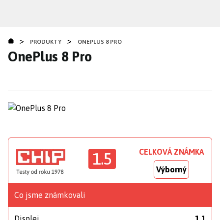
Přejít
k
hlavnímu
>
>
obsahu
PRODUKTY
ONEPLUS 8 PRO
OnePlus 8 Pro
CELKOVÁ ZNÁMKA
1.5
Výborný
Co jsme známkovali
Displej
1,1