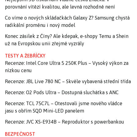
porovnání vítězí kvalitou, ale levná rozhodně není
Co víme o nových skládačkách Galaxy Z? Samsung chystá
radikální proměnu i nový model
Konec zásilek z Číny? Ale kdepak, e-shopy Temu a Shein
už na Evropskou unii zřejmě vyzrály
TESTY A ŽEBŘÍČKY
Recenze: Intel Core Ultra 5 250K Plus – Vysoký výkon za
nízkou cenu
Recenze: JBL Live 780 NC – Skvěle vybavená střední třída
Recenze: O2 Pods Ultra – Dostupná sluchátka s ANC
Recenze: TCL 75C7L – Otestovali jsme nového vládce
jasu s obřím SQD Mini-LED panelem
Recenze: JVC XS-E934B – Reproduktor s powerbankou
BEZPEČNOST