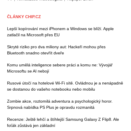
ČLÁNKY CHIP.CZ
Lepší kopírování mezi iPhonem a Windows se blíží. Apple
zatlačil na Microsoft přes EU
Skryté riziko pro dva miliony aut: Hackeři mohou přes
Bluetooth snadno otevřít dveře
Komu umělá inteligence sebere práci a komu ne: Vývojář
Microsoftu se AI nebojí
Rusové útočí na hotelové Wi-Fi sítě. Ovládnou je a nenápadně
se dostanou do vašeho notebooku nebo mobilu
Zombie akce, roztomilá adventura a psychologický horor.
Srpnová nabídka PS Plus je opravdu rozmanitá
Recenze: Ještě lehčí a štíhlejší Samsung Galaxy Z Flip8. Ale
foťák zůstává jen základní