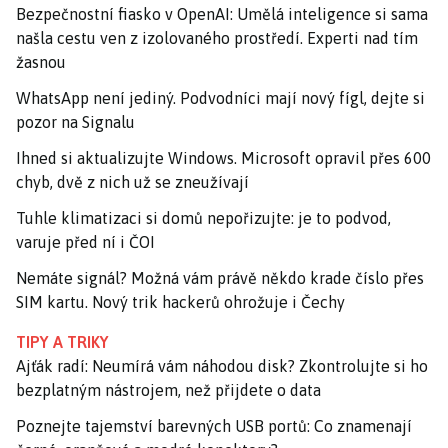
Bezpečnostní fiasko v OpenAI: Umělá inteligence si sama
našla cestu ven z izolovaného prostředí. Experti nad tím
žasnou
WhatsApp není jediný. Podvodníci mají nový fígl, dejte si
pozor na Signalu
Ihned si aktualizujte Windows. Microsoft opravil přes 600
chyb, dvě z nich už se zneužívají
Tuhle klimatizaci si domů nepořizujte: je to podvod,
varuje před ní i ČOI
Nemáte signál? Možná vám právě někdo krade číslo přes
SIM kartu. Nový trik hackerů ohrožuje i Čechy
TIPY A TRIKY
Ajťák radí: Neumírá vám náhodou disk? Zkontrolujte si ho
bezplatným nástrojem, než přijdete o data
Poznejte tajemství barevných USB portů: Co znamenají