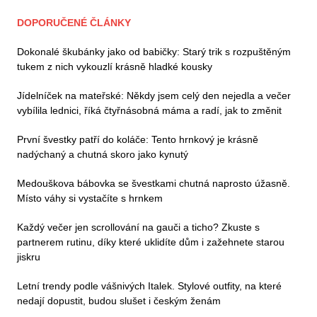
DOPORUČENÉ ČLÁNKY
Dokonalé škubánky jako od babičky: Starý trik s rozpuštěným
tukem z nich vykouzlí krásně hladké kousky
Jídelníček na mateřské: Někdy jsem celý den nejedla a večer
vybílila lednici, říká čtyřnásobná máma a radí, jak to změnit
První švestky patří do koláče: Tento hrnkový je krásně
nadýchaný a chutná skoro jako kynutý
Medouškova bábovka se švestkami chutná naprosto úžasně.
Místo váhy si vystačíte s hrnkem
Každý večer jen scrollování na gauči a ticho? Zkuste s
partnerem rutinu, díky které uklidíte dům i zažehnete starou
jiskru
Letní trendy podle vášnivých Italek. Stylové outfity, na které
nedají dopustit, budou slušet i českým ženám