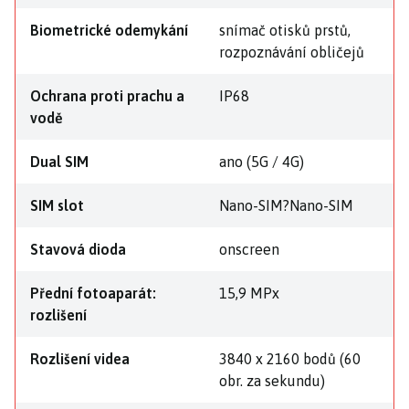
Biometrické odemykání
snímač otisků prstů,
rozpoznávání obličejů
Ochrana proti prachu a
IP68
vodě
Dual SIM
ano (5G / 4G)
SIM slot
Nano-SIM?Nano-SIM
Stavová dioda
onscreen
Přední fotoaparát:
15,9 MPx
rozlišení
Rozlišení videa
3840 x 2160 bodů (60
obr. za sekundu)