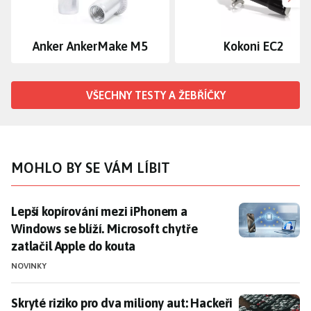
Dalš
Anker AnkerMake M5
Kokoni EC2
VŠECHNY TESTY A ŽEBŘÍČKY
MOHLO BY SE VÁM LÍBIT
Lepší kopírování mezi iPhonem a Windows se blíží. Mic
Lepší kopírování mezi iPhonem a
Windows se blíží. Microsoft chytře
zatlačil Apple do kouta
NOVINKY
Skryté riziko pro dva miliony aut: Hackeři mohou snad
Skryté riziko pro dva miliony aut: Hackeři