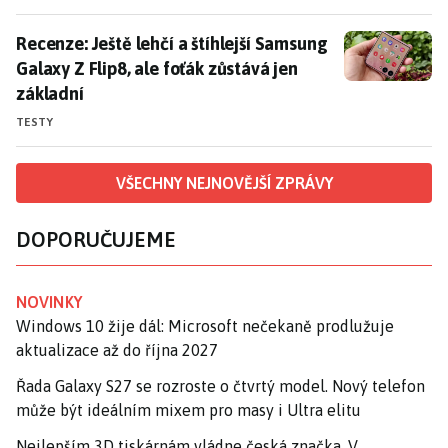
Recenze: Ještě lehčí a štíhlejší Samsung Galaxy Z Flip8
Recenze: Ještě lehčí a štíhlejší Samsung
Galaxy Z Flip8, ale foťák zůstává jen
základní
TESTY
VŠECHNY NEJNOVĚJŠÍ ZPRÁVY
DOPORUČUJEME
NOVINKY
Windows 10 žije dál: Microsoft nečekaně prodlužuje
aktualizace až do října 2027
Řada Galaxy S27 se rozroste o čtvrtý model. Nový telefon
může být ideálním mixem pro masy i Ultra elitu
Nejlepším 3D tiskárnám vládne česká značka. V