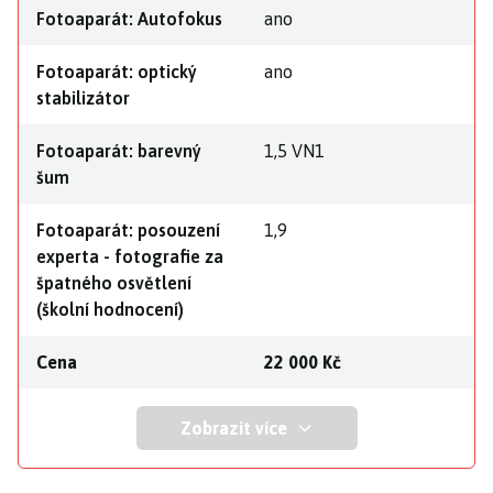
Fotoaparát: Autofokus
ano
Fotoaparát: optický
ano
stabilizátor
Fotoaparát: barevný
1,5 VN1
šum
Fotoaparát: posouzení
1,9
experta - fotografie za
špatného osvětlení
(školní hodnocení)
Cena
22 000 Kč
Zobrazit více