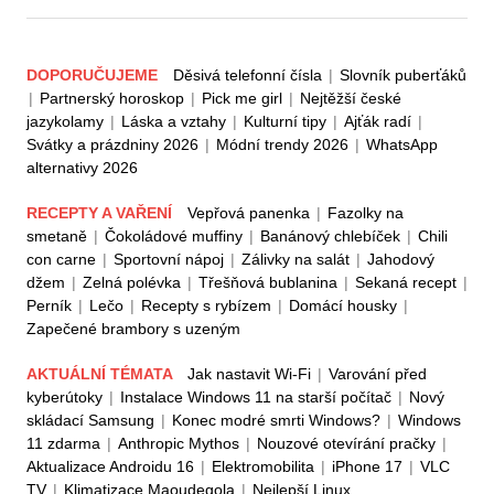
DOPORUČUJEME
Děsivá telefonní čísla
|
Slovník puberťáků
|
Partnerský horoskop
|
Pick me girl
|
Nejtěžší české
jazykolamy
|
Láska a vztahy
|
Kulturní tipy
|
Ajťák radí
|
Svátky a prázdniny 2026
|
Módní trendy 2026
|
WhatsApp
alternativy 2026
RECEPTY A VAŘENÍ
Vepřová panenka
|
Fazolky na
smetaně
|
Čokoládové muffiny
|
Banánový chlebíček
|
Chili
con carne
|
Sportovní nápoj
|
Zálivky na salát
|
Jahodový
džem
|
Zelná polévka
|
Třešňová bublanina
|
Sekaná recept
|
Perník
|
Lečo
|
Recepty s rybízem
|
Domácí housky
|
Zapečené brambory s uzeným
AKTUÁLNÍ TÉMATA
Jak nastavit Wi-Fi
|
Varování před
kyberútoky
|
Instalace Windows 11 na starší počítač
|
Nový
skládací Samsung
|
Konec modré smrti Windows?
|
Windows
11 zdarma
|
Anthropic Mythos
|
Nouzové otevírání pračky
|
Aktualizace Androidu 16
|
Elektromobilita
|
iPhone 17
|
VLC
TV
|
Klimatizace Maoudegola
|
Nejlepší Linux