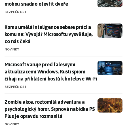
mohou snadno otevřít dveře
BEZPEČNOST
Komu umělá inteligence sebere práci a komu ne: Vývoj
Komu umělá inteligence sebere práci a
komu ne: Vývojář Microsoftu vysvětluje,
co nás čeká
NOVINKY
Microsoft varuje před falešnými aktualizacemi Windows
Microsoft varuje před falešnými
aktualizacemi Windows. Ruští špioni
číhají na přihlášení hostů k hotelové Wi-Fi
BEZPEČNOST
Zombie akce, roztomilá adventura a psychologický ho
Zombie akce, roztomilá adventura a
psychologický horor. Srpnová nabídka PS
Plus je opravdu rozmanitá
NOVINKY